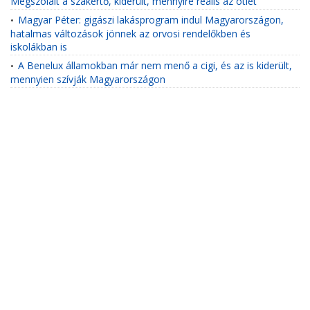
Megszólalt a szakértő, kiderült, mennyire reális az ötlet
Magyar Péter: gigászi lakásprogram indul Magyarországon,
•
hatalmas változások jönnek az orvosi rendelőkben és
iskolákban is
A Benelux államokban már nem menő a cigi, és az is kiderült,
•
mennyien szívják Magyarországon