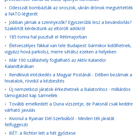
Odesszát bombázták az oroszok, ukrán drónok megsértették
•
a NATO-légterét
Jobban járnak a szennyezők? Egyszerűbb lesz a bevándorlás?
•
Szakértőt kérdeztünk az eltörölt adókról
185 tonna hal pusztult el Rétimajorban
•
Életveszélyes fákkal van tele Budapest: bármikor kidőlhetnek,
•
vigyázz hová parkolsz, merre sétálsz ezeken a helyeken
Már 100 szálláshely foglalható az Aktív Kalandor
•
Kalandtárában
Rendkívüli intézkedés a Magyar Postánál - Délben bezárnak a
•
hivatalok, rövidül a kézbesítés
Új nemzetközi járatok érkezhetnek a Balatonhoz - milliárdos
•
támogatást kap Sármellék
Tovább emelkedett a Duna vízszintje, de Paksnál csak keddre
•
várható javulás
Kivonul a Ryanair Dél-Szerbiából - Minden téli járatát
•
felfüggeszti
BÉT: a Richter lett a hét győztese
•