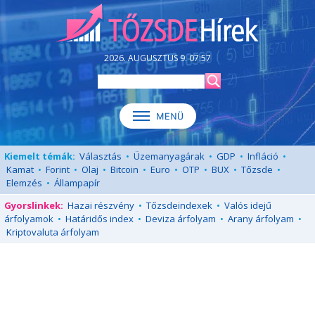
2026. AUGUSZTUS 9. 07:57
Kiemelt témák:
Választás
•
Üzemanyagárak
•
GDP
•
Infláció
•
Kamat
•
Forint
•
Olaj
•
Bitcoin
•
Euro
•
OTP
•
BUX
•
Tőzsde
•
Elemzés
•
Állampapír
Gyorslinkek:
Hazai részvény
•
Tőzsdeindexek
•
Valós idejű
árfolyamok
•
Határidős index
•
Deviza árfolyam
•
Arany árfolyam
•
Kriptovaluta árfolyam