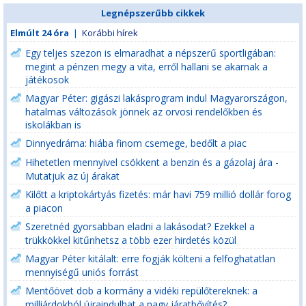
Legnépszerűbb cikkek
Elmúlt 24 óra
|
Korábbi hírek
Egy teljes szezon is elmaradhat a népszerű sportligában:
megint a pénzen megy a vita, erről hallani se akarnak a
játékosok
Magyar Péter: gigászi lakásprogram indul Magyarországon,
hatalmas változások jönnek az orvosi rendelőkben és
iskolákban is
Dinnyedráma: hiába finom csemege, bedőlt a piac
Hihetetlen mennyivel csökkent a benzin és a gázolaj ára -
Mutatjuk az új árakat
Kilőtt a kriptokártyás fizetés: már havi 759 millió dollár forog
a piacon
Szeretnéd gyorsabban eladni a lakásodat? Ezekkel a
trükkökkel kitűnhetsz a több ezer hirdetés közül
Magyar Péter kitálalt: erre fogják költeni a felfoghatatlan
mennyiségű uniós forrást
Mentőövet dob a kormány a vidéki repülőtereknek: a
milliárdokból újraindulhat a nagy járatbővítés?