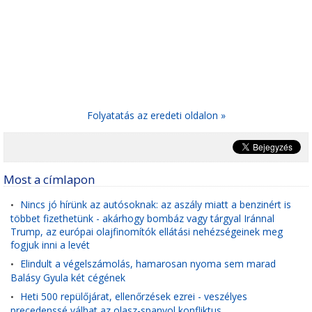
Folyatatás az eredeti oldalon »
Most a címlapon
Nincs jó hírünk az autósoknak: az aszály miatt a benzinért is
•
többet fizethetünk - akárhogy bombáz vagy tárgyal Iránnal
Trump, az európai olajfinomítók ellátási nehézségeinek meg
fogjuk inni a levét
Elindult a végelszámolás, hamarosan nyoma sem marad
•
Balásy Gyula két cégének
Heti 500 repülőjárat, ellenőrzések ezrei - veszélyes
•
precedenssé válhat az olasz-spanyol konfliktus