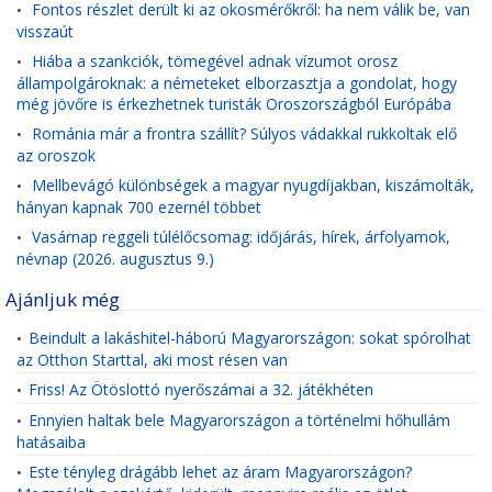
Fontos részlet derült ki az okosmérőkről: ha nem válik be, van
•
visszaút
Hiába a szankciók, tömegével adnak vízumot orosz
•
állampolgároknak: a németeket elborzasztja a gondolat, hogy
még jövőre is érkezhetnek turisták Oroszországból Európába
Románia már a frontra szállít? Súlyos vádakkal rukkoltak elő
•
az oroszok
Mellbevágó különbségek a magyar nyugdíjakban, kiszámolták,
•
hányan kapnak 700 ezernél többet
Vasárnap reggeli túlélőcsomag: időjárás, hírek, árfolyamok,
•
névnap (2026. augusztus 9.)
Ajánljuk még
Beindult a lakáshitel-háború Magyarországon: sokat spórolhat
•
az Otthon Starttal, aki most résen van
Friss! Az Ötöslottó nyerőszámai a 32. játékhéten
•
Ennyien haltak bele Magyarországon a történelmi hőhullám
•
hatásaiba
Este tényleg drágább lehet az áram Magyarországon?
•