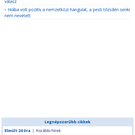
válasz
Hiába volt pozitív a nemzetközi hangulat, a pesti tőzsdén senki
•
nem nevetett
Legnépszerűbb cikkek
Elmúlt 24 óra
|
Korábbi hírek