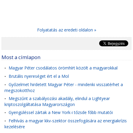
Folyatatás az eredeti oldalon »
Most a címlapon
Magyar Péter csodálatos örömhírt közölt a magyarokkal
•
Brutális nyereséget ért el a Mol
•
Győzelmet hirdetett Magyar Péter - mindenki visszatérhet a
•
megszokotthoz
Megszűnt a szabályozási akadály, elindul a Lightyear
•
kriptoszolgáltatása Magyarországon
Gyengüléssel zártak a New York-i tőzsde főbb mutatói
•
Felhívás a magyar kkv-szektor összefogására az energiakrízis
•
kezelésére