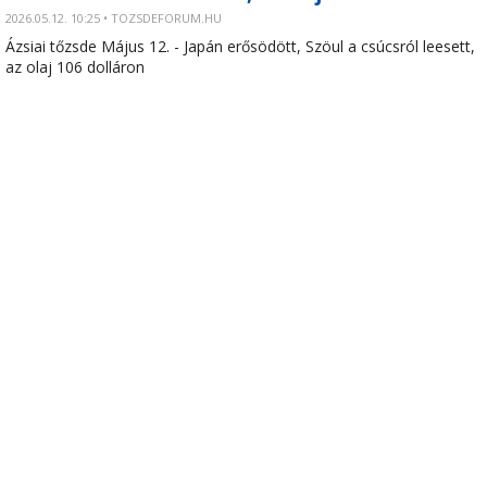
2026.05.12. 10:25 • TOZSDEFORUM.HU
Ázsiai tőzsde Május 12. - Japán erősödött, Szöul a csúcsról leesett,
az olaj 106 dolláron