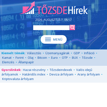
2026. AUGUSZTUS 7. 08:17
Kiemelt témák:
Választás
•
Üzemanyagárak
•
GDP
•
Infláció
•
Kamat
•
Forint
•
Olaj
•
Bitcoin
•
Euro
•
OTP
•
BUX
•
Tőzsde
•
Elemzés
•
Állampapír
Gyorslinkek:
Hazai részvény
•
Tőzsdeindexek
•
Valós idejű
árfolyamok
•
Határidős index
•
Deviza árfolyam
•
Arany árfolyam
•
Kriptovaluta árfolyam