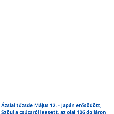
Ázsiai tőzsde Május 12. - Japán erősödött,
Szöul a csúcsról leesett, az olaj 106 dolláron