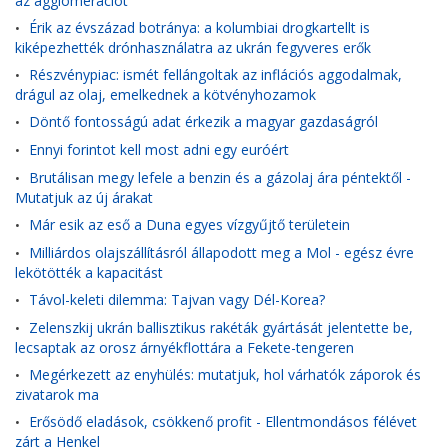
az agglomerációt
Érik az évszázad botránya: a kolumbiai drogkartellt is
•
kiképezhették drónhasználatra az ukrán fegyveres erők
Részvénypiac: ismét fellángoltak az inflációs aggodalmak,
•
drágul az olaj, emelkednek a kötvényhozamok
Döntő fontosságú adat érkezik a magyar gazdaságról
•
Ennyi forintot kell most adni egy euróért
•
Brutálisan megy lefele a benzin és a gázolaj ára péntektől -
•
Mutatjuk az új árakat
Már esik az eső a Duna egyes vízgyűjtő területein
•
Milliárdos olajszállításról állapodott meg a Mol - egész évre
•
lekötötték a kapacitást
Távol-keleti dilemma: Tajvan vagy Dél-Korea?
•
Zelenszkij ukrán ballisztikus rakéták gyártását jelentette be,
•
lecsaptak az orosz árnyékflottára a Fekete-tengeren
Megérkezett az enyhülés: mutatjuk, hol várhatók záporok és
•
zivatarok ma
Erősödő eladások, csökkenő profit - Ellentmondásos félévet
•
zárt a Henkel