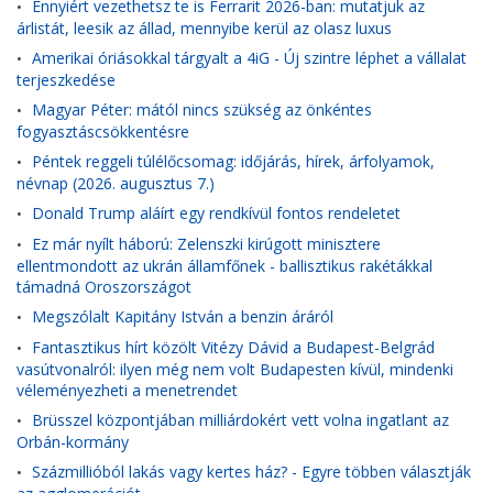
Ennyiért vezethetsz te is Ferrarit 2026-ban: mutatjuk az
•
árlistát, leesik az állad, mennyibe kerül az olasz luxus
Amerikai óriásokkal tárgyalt a 4iG - Új szintre léphet a vállalat
•
terjeszkedése
Magyar Péter: mától nincs szükség az önkéntes
•
fogyasztáscsökkentésre
Péntek reggeli túlélőcsomag: időjárás, hírek, árfolyamok,
•
névnap (2026. augusztus 7.)
Donald Trump aláírt egy rendkívül fontos rendeletet
•
Ez már nyílt háború: Zelenszki kirúgott minisztere
•
ellentmondott az ukrán államfőnek - ballisztikus rakétákkal
támadná Oroszországot
Megszólalt Kapitány István a benzin áráról
•
Fantasztikus hírt közölt Vitézy Dávid a Budapest-Belgrád
•
vasútvonalról: ilyen még nem volt Budapesten kívül, mindenki
véleményezheti a menetrendet
Brüsszel központjában milliárdokért vett volna ingatlant az
•
Orbán-kormány
Százmillióból lakás vagy kertes ház? - Egyre többen választják
•