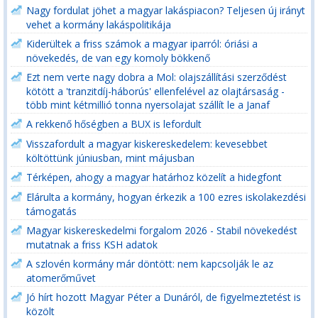
Nagy fordulat jöhet a magyar lakáspiacon? Teljesen új irányt
vehet a kormány lakáspolitikája
Kiderültek a friss számok a magyar iparról: óriási a
növekedés, de van egy komoly bökkenő
Ezt nem verte nagy dobra a Mol: olajszállítási szerződést
kötött a 'tranzitdíj-háborús' ellenfelével az olajtársaság -
több mint kétmillió tonna nyersolajat szállít le a Janaf
A rekkenő hőségben a BUX is lefordult
Visszafordult a magyar kiskereskedelem: kevesebbet
költöttünk júniusban, mint májusban
Térképen, ahogy a magyar határhoz közelít a hidegfont
Elárulta a kormány, hogyan érkezik a 100 ezres iskolakezdési
támogatás
Magyar kiskereskedelmi forgalom 2026 - Stabil növekedést
mutatnak a friss KSH adatok
A szlovén kormány már döntött: nem kapcsolják le az
atomerőművet
Jó hírt hozott Magyar Péter a Dunáról, de figyelmeztetést is
közölt