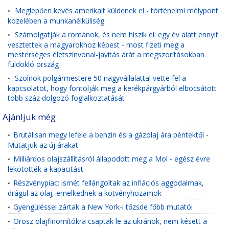
Meglepően kevés amerikait küldenek el - történelmi mélypont
•
közelében a munkanélküliség
Számolgatják a románok, és nem hiszik el: egy év alatt ennyit
•
vesztettek a magyarokhoz képest - most fizeti meg a
mesterséges életszínvonal-javítás árát a megszorításokban
fuldokló ország
Szolnok polgármestere 50 nagyvállalattal vette fel a
•
kapcsolatot, hogy fontolják meg a kerékpárgyárból elbocsátott
több száz dolgozó foglalkoztatását
Ajánljuk még
Brutálisan megy lefele a benzin és a gázolaj ára péntektől -
•
Mutatjuk az új árakat
Milliárdos olajszállításról állapodott meg a Mol - egész évre
•
lekötötték a kapacitást
Részvénypiac: ismét fellángoltak az inflációs aggodalmak,
•
drágul az olaj, emelkednek a kötvényhozamok
Gyengüléssel zártak a New York-i tőzsde főbb mutatói
•
Orosz olajfinomítókra csaptak le az ukránok, nem késett a
•