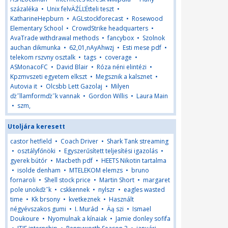
százaléka
•
Unix felvÄŹĹĽËťteli teszt
•
KatharineHepburn
•
AGLstockforecast
•
Rosewood
Elementary School
•
CrowdStrike headquarters
•
AvaTrade withdrawal methods
•
fancybox
•
Szolnok
auchan dikmunka
•
62,01,nAyAhwzj
•
Esti mese pdf
•
telekom rszvny osztalk
•
tags
•
coverage
•
ASMonacoFC
•
David Blair
•
Róza néni elintézi
•
Kpzmvszeti egyetem elkszt
•
Megsznik a kalsznet
•
Autovia it
•
Olcsbb Lett Gazolaj
•
Milyen
ďż˝llamformďż˝k vannak
•
Gordon Willis
•
Laura Main
•
szm,
Utoljára keresett
castor hetfield
•
Coach Driver
•
Shark Tank streaming
•
osztályfőnöki
•
Egyszerűsített teljesítési igazolás
•
gyerek bútór
•
Macbeth pdf
•
HEETS Nikotin tartalma
•
isolde denham
•
MTELEKOM elemzs
•
bruno
fornaroli
•
Shell stock price
•
Martin Short
•
margaret
pole unokďż˝k
•
cskkennek
•
nylszr
•
eagles wasted
time
•
Kk brsony
•
kvetkeznek
•
Használt
négyévszakos gumi
•
I. Murád
•
Äą szi
•
Ismael
Doukoure
•
Nyomulnak a kínaiak
•
Jamie donley sofifa