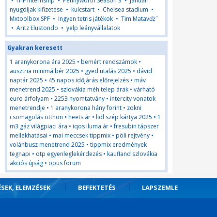
•
ITIF internship
•
Pennyworth Season 3
•
januári
nyugdíjak kifizetése
•
kulcstart
•
Chelsea stadium
•
Mxtoolbox SPF
•
Ingyen tetris játékok
•
Tim Matavďż˝
•
Aritz Elustondo
•
yelp leányvállalatok
Gyakran keresett
1 aranykorona ára 2025
•
bemért rendszámok
•
ausztria minimálbér 2025
•
gyed utalás 2025
•
dávid
naptár 2025
•
45 napos időjárás előrejelzés
•
máv
menetrend 2025
•
szlovákia méh telep árak
•
várható
euro árfolyam
•
2253 nyomtatvány
•
intercity vonatok
menetrendje
•
1 aranykorona hány forint
•
zokni
csomagolás otthon
•
heets ár
•
lidl szép kártya 2025
•
1
m3 gáz világpiaci ára
•
iqos iluma ár
•
fresubin tápszer
mellékhatásai
•
mai meccsek tippmix
•
pöli rejtvény
•
volánbusz menetrend 2025
•
tippmix eredmények
tegnapi
•
otp egyenleglekérdezés
•
kaufland szlovákia
akciós újság
•
opus forum
ÉSEK, ELEMZÉSEK
BEFEKTETÉS
LAPSZEMLE