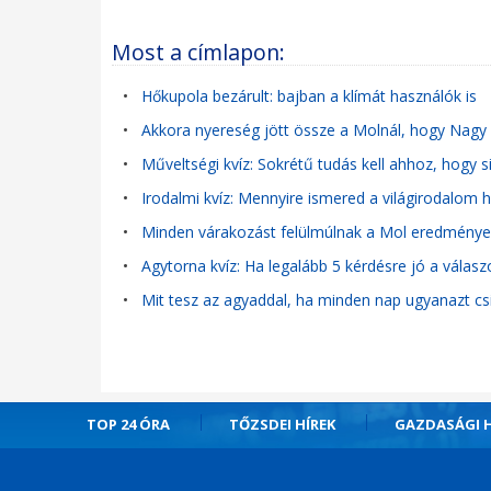
Most a címlapon:
•
Hőkupola bezárult: bajban a klímát használók is
•
Akkora nyereség jött össze a Molnál, hogy Nagy 
•
Műveltségi kvíz: Sokrétű tudás kell ahhoz, hogy s
•
Irodalmi kvíz: Mennyire ismered a világirodalom hí
•
Minden várakozást felülmúlnak a Mol eredménye
•
Agytorna kvíz: Ha legalább 5 kérdésre jó a válas
•
Mit tesz az agyaddal, ha minden nap ugyanazt cs
TOP 24 ÓRA
TŐZSDEI HÍREK
GAZDASÁGI H