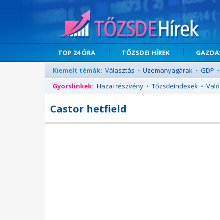
TOP 24 ÓRA
TŐZSDEI HÍREK
GAZDAS
Kiemelt témák:
Választás
•
Üzemanyagárak
•
GDP
•
Gyorslinkek:
Hazai részvény
•
Tőzsdeindexek
•
Való
Castor hetfield