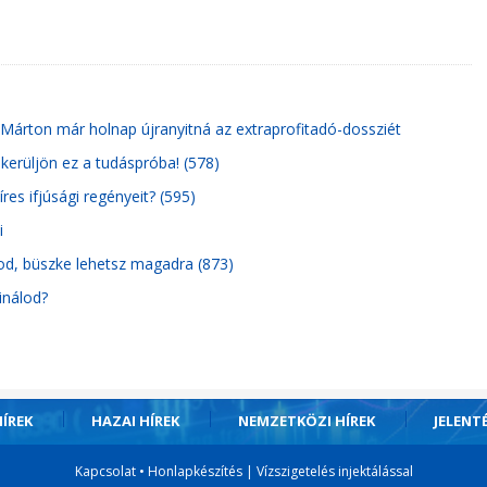
Márton már holnap újranyitná az extraprofitadó-dossziét
ikerüljön ez a tudáspróba! (578)
res ifjúsági regényeit? (595)
i
zod, büszke lehetsz magadra (873)
inálod?
ÍREK
HAZAI HÍREK
NEMZETKÖZI HÍREK
JELENT
Kapcsolat
•
Honlapkészítés
|
Vízszigetelés injektálással