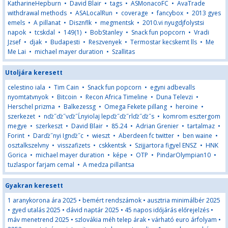
KatharineHepburn
•
David Blair
•
tags
•
ASMonacoFC
•
AvaTrade
withdrawal methods
•
ASALocalRun
•
coverage
•
fancybox
•
2013 gyes
emels
•
A pillanat
•
Disznflk
•
megmentsk
•
2010.vi nyugdjfolystsi
napok
•
tcskdal
•
149(1)
•
BobStanley
•
Snack fun popcorn
•
Vradi
Jzsef
•
djak
•
Budapesti
•
Reszvenyek
•
Termostar kecskemt lls
•
Me
Me Lai
•
michael mayer duration
•
Szallitas
Utoljára keresett
celestino iala
•
Tim Cain
•
Snack fun popcorn
•
egyni adbevalls
nyomtatvnyok
•
Bitcoin
•
Recon Africa Timeline
•
Duna Televzi
•
Herschel prizma
•
Balkezessg
•
Omega Fekete pillang
•
heroine
•
szerkezet
•
nďż˝ďż˝vďż˝Ĺnyiolaj lepďż˝ďż˝rlďż˝ďż˝s
•
komrom esztergom
megye
•
szerkeszt
•
David Blair
•
85.24
•
Adrian Grenier
•
tartalmaz
•
Forint
•
Darďż˝nyi Ignďż˝c
•
wieszt
•
Aberdeen fc twitter
•
ben waine
•
osztalkszelvny
•
visszafizets
•
cskkentsk
•
Szijjartora figyel ENSZ
•
HNK
Gorica
•
michael mayer duration
•
képe
•
OTP
•
PindarOlympian10
•
tuzlaspor farjam cemal
•
A medza pillantsa
Gyakran keresett
1 aranykorona ára 2025
•
bemért rendszámok
•
ausztria minimálbér 2025
•
gyed utalás 2025
•
dávid naptár 2025
•
45 napos időjárás előrejelzés
•
máv menetrend 2025
•
szlovákia méh telep árak
•
várható euro árfolyam
•