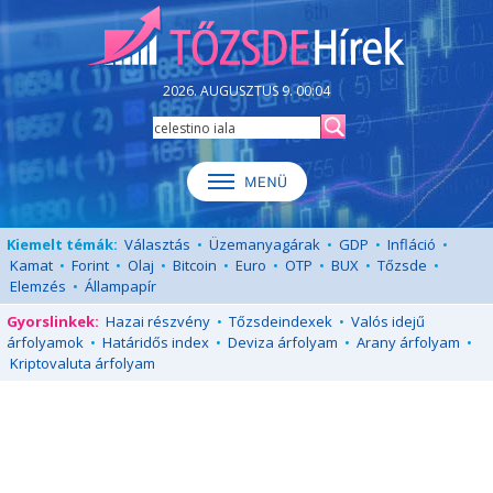
2026. AUGUSZTUS 9. 00:04
Kiemelt témák:
Választás
•
Üzemanyagárak
•
GDP
•
Infláció
•
Kamat
•
Forint
•
Olaj
•
Bitcoin
•
Euro
•
OTP
•
BUX
•
Tőzsde
•
Elemzés
•
Állampapír
Gyorslinkek:
Hazai részvény
•
Tőzsdeindexek
•
Valós idejű
árfolyamok
•
Határidős index
•
Deviza árfolyam
•
Arany árfolyam
•
Kriptovaluta árfolyam