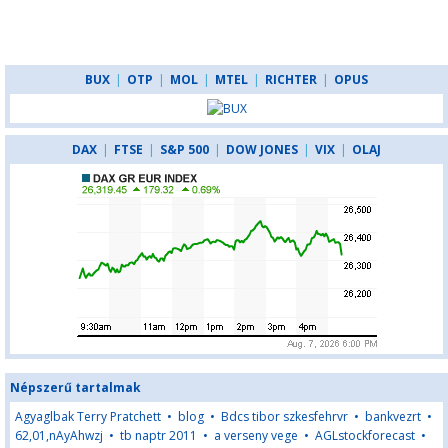
BUX
|
OTP
|
MOL
|
MTEL
|
RICHTER
|
OPUS
DAX
|
FTSE
|
S&P 500
|
DOW JONES
|
VIX
|
OLAJ
Népszerű tartalmak
Agyaglbak Terry Pratchett
•
blog
•
Bdcs tibor szkesfehrvr
•
bankvezrt
•
62,01,nAyAhwzj
•
tb naptr 2011
•
a verseny vege
•
AGLstockforecast
•