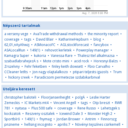
Népszerű tartalmak
a verseny vege
•
AvaTrade withdrawal methods
•
the minority report
•
coverage
•
tags
•
David Blair
•
KatharineHepburn
•
blog
•
62,01,nAyAhwzj
•
ASMonacoFC
•
AGLstockforecast
•
fancybox
•
ASALocalRun
•
149(1)
•
rehovot kerletek
•
Powerplay manager
•
Kamagra Super
•
kukoria
•
Vanessa Rare
•
Thalesz ttel alkalmazsa
•
szabadlabrahejezÄ s
•
Mote cristo mini
•
acid rock
•
Horesnyi Balzs
•
Zrszelvny
•
Fehr feketben
•
finley keith dowsett
•
Fbio Carvalho
•
CCleaner letlts
•
Jon nagy olajtalalkozo
•
ptipari teljests igazols
•
Trum
•
hickory creek
•
Paradicsom permetezse szdabikarbnval
Utoljára keresett
christopher baloteli
•
FloorJansenheight
•
polgÄ
•
Leslie Harter
Zemeckis
•
IC Markets mt4
•
Vincent Angell
•
tags
•
Otp breszt
•
RWR
781
•
nyitasa
•
Plus 500 safe
•
coverage
•
Rene Russo
•
Lehetsgek s
kockzatok
•
Reszveny osztalek
•
Icewind Dale 3
•
Monster High 2
•
Sportbíró
•
149(1)
•
fnymag
•
Jordan Brower
•
Antrim
•
Finnorszg
pnzneme
•
hellsing incognito
•
aprilis 7
•
Növényi tejszínes csirkemell
•