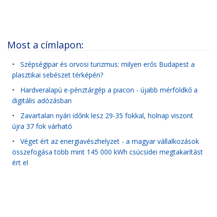
Most a címlapon:
•
Szépségipar és orvosi turizmus: milyen erős Budapest a
plasztikai sebészet térképén?
•
Hardveralapú e-pénztárgép a piacon - újabb mérföldkő a
digitális adózásban
•
Zavartalan nyári időnk lesz 29-35 fokkal, holnap viszont
újra 37 fok várható
•
Véget ért az energiavészhelyzet - a magyar vállalkozások
összefogása több mint 145 000 kWh csúcsidei megtakarítást
ért el