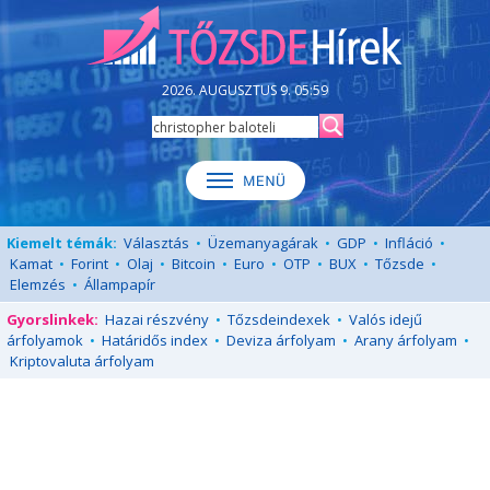
2026. AUGUSZTUS 9. 05:59
Kiemelt témák:
Választás
•
Üzemanyagárak
•
GDP
•
Infláció
•
Kamat
•
Forint
•
Olaj
•
Bitcoin
•
Euro
•
OTP
•
BUX
•
Tőzsde
•
Elemzés
•
Állampapír
Gyorslinkek:
Hazai részvény
•
Tőzsdeindexek
•
Valós idejű
árfolyamok
•
Határidős index
•
Deviza árfolyam
•
Arany árfolyam
•
Kriptovaluta árfolyam