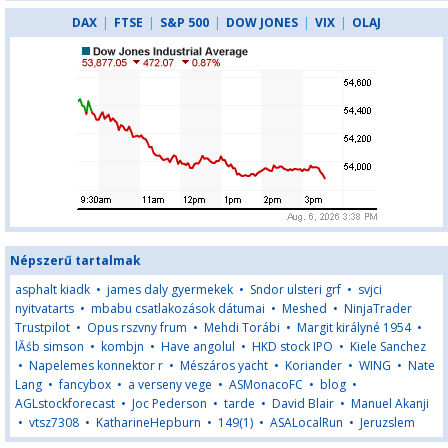
DAX
|
FTSE
|
S&P 500
|
DOW JONES
|
VIX
|
OLAJ
Népszerű tartalmak
asphalt kiadk
•
james daly gyermekek
•
Sndor ulsteri grf
•
svjci
nyitvatarts
•
mbabu csatlakozások dátumai
•
Meshed
•
NinjaTrader
Trustpilot
•
Opus rszvny frum
•
Mehdi Torábi
•
Margit királyné 1954
•
lĂśb simson
•
kombjn
•
Have angolul
•
HKD stock IPO
•
Kiele Sanchez
•
Napelemes konnektor r
•
Mészáros yacht
•
Koriander
•
WING
•
Nate
Lang
•
fancybox
•
a verseny vege
•
ASMonacoFC
•
blog
•
AGLstockforecast
•
Joc Pederson
•
tarde
•
David Blair
•
Manuel Akanji
•
vtsz7308
•
KatharineHepburn
•
149(1)
•
ASALocalRun
•
Jeruzslem