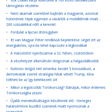
•
Sok család várja: kiderültek a 100 ezres iskolakezdési
támogatás részletei
•
Nem akarnak szerelővel bajlódni a magyarok, azonnal
hűtenének: tépik egymást a vásárlók a mobilklímák miatt -
200 százalékkal nőtt a kereslet
•
Fordulat a lipcsei drónügyben
•
Itt van Magyar Péter rendkívüli bejelentése: véget ért az
energiakrízis, újra be lehet kapcsolni a légkondikat
•
A Hatoslottó nyerőszámai a 32. héten, csütörtökön
•
A vészhelyzet elkerülésén dolgoznak a halgazdálkodók
•
Különös dolgot tett Amerika: bezárt 5 konzulátust, a
demokraták szerint stratégiai hibát vétett Trump, Kína
töltheti be az így keletkezett űrt
•
Mikor a legolcsóbb Törökország? Eláruljuk, mikor érdemes
Törökországba utazni
•
Újabb menekültválságot készítenek elő - tömeges
határsértésre buzdító üzenetek miatt nyomoznak a
spanyolok