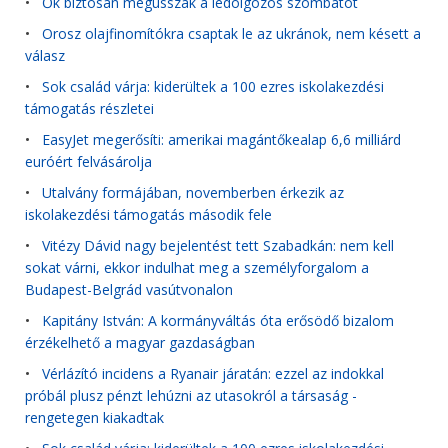
•
Ők biztosan megússzák a ledolgozós szombatot
•
Orosz olajfinomítókra csaptak le az ukránok, nem késett a
válasz
•
Sok család várja: kiderültek a 100 ezres iskolakezdési
támogatás részletei
•
EasyJet megerősíti: amerikai magántőkealap 6,6 milliárd
euróért felvásárolja
•
Utalvány formájában, novemberben érkezik az
iskolakezdési támogatás második fele
•
Vitézy Dávid nagy bejelentést tett Szabadkán: nem kell
sokat várni, ekkor indulhat meg a személyforgalom a
Budapest-Belgrád vasútvonalon
•
Kapitány István: A kormányváltás óta erősödő bizalom
érzékelhető a magyar gazdaságban
•
Vérlázító incidens a Ryanair járatán: ezzel az indokkal
próbál plusz pénzt lehúzni az utasokról a társaság -
rengetegen kiakadtak