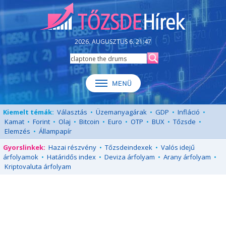
2026. AUGUSZTUS 6. 21:47
Kiemelt témák:
Választás
•
Üzemanyagárak
•
GDP
•
Infláció
•
Kamat
•
Forint
•
Olaj
•
Bitcoin
•
Euro
•
OTP
•
BUX
•
Tőzsde
•
Elemzés
•
Állampapír
Gyorslinkek:
Hazai részvény
•
Tőzsdeindexek
•
Valós idejű
árfolyamok
•
Határidős index
•
Deviza árfolyam
•
Arany árfolyam
•
Kriptovaluta árfolyam