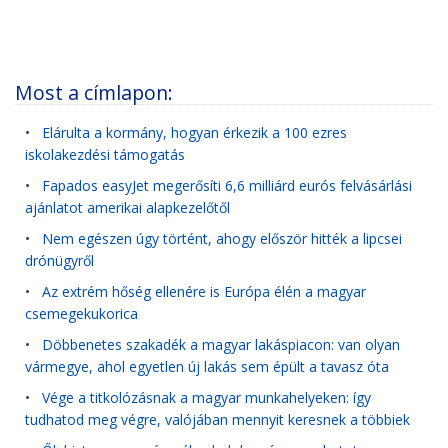
Most a címlapon:
•
Elárulta a kormány, hogyan érkezik a 100 ezres
iskolakezdési támogatás
•
Fapados easyJet megerősíti 6,6 milliárd eurós felvásárlási
ajánlatot amerikai alapkezelőtől
•
Nem egészen úgy történt, ahogy először hitték a lipcsei
drónügyről
•
Az extrém hőség ellenére is Európa élén a magyar
csemegekukorica
•
Döbbenetes szakadék a magyar lakáspiacon: van olyan
vármegye, ahol egyetlen új lakás sem épült a tavasz óta
•
Vége a titkolózásnak a magyar munkahelyeken: így
tudhatod meg végre, valójában mennyit keresnek a többiek