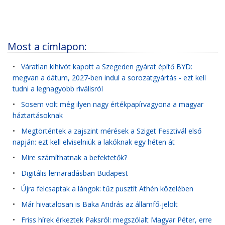
Most a címlapon:
•
Váratlan kihívót kapott a Szegeden gyárat építő BYD:
megvan a dátum, 2027-ben indul a sorozatgyártás - ezt kell
tudni a legnagyobb riválisról
•
Sosem volt még ilyen nagy értékpapírvagyona a magyar
háztartásoknak
•
Megtörténtek a zajszint mérések a Sziget Fesztivál első
napján: ezt kell elviselniük a lakóknak egy héten át
•
Mire számíthatnak a befektetők?
•
Digitális lemaradásban Budapest
•
Újra felcsaptak a lángok: tűz pusztít Athén közelében
•
Már hivatalosan is Baka András az államfő-jelölt
•
Friss hírek érkeztek Paksról: megszólalt Magyar Péter, erre