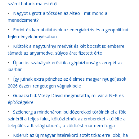
számíthatunk ma estétől
•
Nagyot ugrott a tőzsdén az Alteo - mit mond a
menedzsment?
•
Forint és kamatkilátások az energiakrízis és a geopolitikai
fejlemények árnyékában
•
Kilőtték a nagyturányi medvét és két bocsát is: emberre
támadt az anyamedve, súlyos árat fizetett érte
•
Új uniós szabályok erősítik a gépbiztonság szerepét az
iparban
•
Így jutnak extra pénzhez az élelmes magyar nyugdíjasok
2026 őszén: rengetegen vágnak bele
•
Gubacsi híd: Vitézy Dávid megmutatta, mi vár a NER-es
építőcégekre
•
Szélenergia mindenáron: buldózerekkel törölnék el a föld
színéről a teljes falut, költöztetnék az embereket - túlélte a
település a II. világháborút, a zöldítést már nem fogja
•
Kiderült az új magyar hitelrekord sötét titka: erre jobb, ha