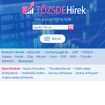
2026. AUGUSZTUS 10. 12:08
Kiemelt témák:
Választás
•
Üzemanyagárak
•
GDP
•
Infláció
•
Kamat
•
Forint
•
Olaj
•
Bitcoin
•
Euro
•
OTP
•
BUX
•
Tőzsde
•
Elemzés
•
Állampapír
Gyorslinkek:
Hazai részvény
•
Tőzsdeindexek
•
Valós idejű
árfolyamok
•
Határidős index
•
Deviza árfolyam
•
Arany árfolyam
•
Kriptovaluta árfolyam