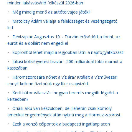
minden lakásvásárló felkészül 2026-ban
•
Még mindig menő az autótolvajos játék?
•
Matolcsy Ádám vállalja a felelősséget és vezérigazgató
lett
•
Devizapiac Augusztus 10. - Durván erősödött a forint, az
eurót és a dollárt nem engedi el
•
Sopronból lehet majd a legjobban látni a napfogyatkozást
•
Júliusi költségvetési bravúr - 500 milliárddal több maradt a
kasszában
•
Háromszorosára nőhet a víz ára? Kitálalt a vízművezér:
ennyit kellene fizetnünk egy liter csapvízért
•
Kerti bútor választás: hogyan teremts meghitt légkört a
kertedben?
•
Óriási alku van készülőben, de Teherán csak komoly
amerikai engedmények után nyitná meg a Hormuzi-szorost
•
Ezek a vonzó célpontok a budapesti ingatlanpiacon