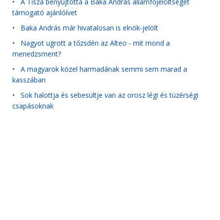
•
A Tisza benyújtotta a Baka András államfőjelöltségét
támogató ajánlóívet
•
Baka András már hivatalosan is elnök-jelölt
•
Nagyot ugrott a tőzsdén az Alteo - mit mond a
menedzsment?
•
A magyarok közel harmadának semmi sem marad a
kasszában
•
Sok halottja és sebesültje van az orosz légi és tüzérségi
csapásoknak