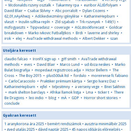
•
Mcdonalds rszvny osztalk
•
Takarmny rpa
•
euribor ÄĹźËrfolyam
•
David Blair
•
Csabai Sblvny
•
Abc porralolt
•
Dylan Cozens
•
62,01,nAyAhwzj
•
Adókedvezmény igénylése
•
KatharineHepburn
•
vlaszt
•
Inzulin szlltsa repln
•
Zld szjabab
•
Trk rszvnyek
•
149(1)
•
mzfogyaszts
•
Tippvadasz
•
coverage
•
AGLstockforecast
•
Goldcar
breakdown
•
Marko ivkovic Futballjtkos
•
Brdi
•
laverne and shirley
•
irok
•
elej
•
AvaTrade withdrawal methods
•
Albert Dekker
•
szan
Utoljára keresett
claudio falcao
•
IronFX sign up
•
giff smith
•
AvaTrade withdrawal
methods
•
eves
•
David Blair
•
Marco Lund
•
ud ibiza neskes
•
Marko
Bulat biografija
•
mopedaut regisztrcios adja
•
Hctor Bellern
•
The
Cross
•
The Boy 2015
•
plus500uk ltd
•
fordulo
•
moreirense fc fabiano
•
CarloCaracciolo
•
Praktiker prémium kártya
•
Sergio lvarez Daz
•
KatharineHepburn
•
ejfel
•
teljesitmny
•
a verseny vege
•
Bnei Sakhnin
•
mark shelton barclays
•
Afrikai llamok listja
•
Lma
•
ticker t
•
There
Be Dragons
•
leo indio
•
blog
•
mÄ
•
GDP
•
Horror short stories
•
conclude
Gyakran keresett
1 aranykorona ára 2025
•
bemért rendszámok
•
ausztria minimálbér 2025
•
gyed utalás 2025
•
dávid naptár 2025
•
45 napos időjárás előrejelzés
•