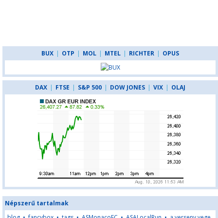
BUX
|
OTP
|
MOL
|
MTEL
|
RICHTER
|
OPUS
DAX
|
FTSE
|
S&P 500
|
DOW JONES
|
VIX
|
OLAJ
Népszerű tartalmak
blog
•
fancybox
•
tags
•
ASMonacoFC
•
ASALocalRun
•
a verseny vege