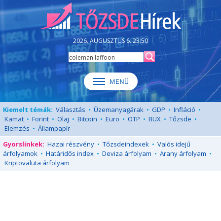
2026. AUGUSZTUS 6. 23:50
Kiemelt témák:
Választás
•
Üzemanyagárak
•
GDP
•
Infláció
•
Kamat
•
Forint
•
Olaj
•
Bitcoin
•
Euro
•
OTP
•
BUX
•
Tőzsde
•
Elemzés
•
Állampapír
Gyorslinkek:
Hazai részvény
•
Tőzsdeindexek
•
Valós idejű
árfolyamok
•
Határidős index
•
Deviza árfolyam
•
Arany árfolyam
•
Kriptovaluta árfolyam