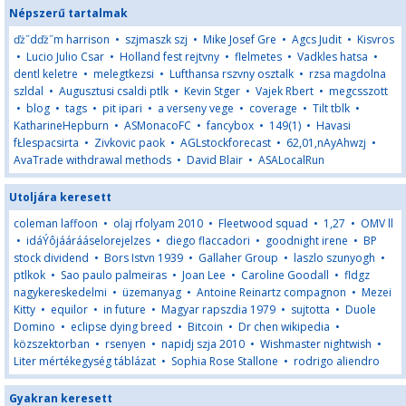
Népszerű tartalmak
ďż˝dďż˝m harrison
•
szjmaszk szj
•
Mike Josef Gre
•
Agcs Judit
•
Kisvros
•
Lucio Julio Csar
•
Holland fest rejtvny
•
flelmetes
•
Vadkles hatsa
•
dentl keletre
•
melegtkezsi
•
Lufthansa rszvny osztalk
•
rzsa magdolna
szldal
•
Augusztusi csaldi ptlk
•
Kevin Stger
•
Vajek Rbert
•
megcsszott
•
blog
•
tags
•
pit ipari
•
a verseny vege
•
coverage
•
Tilt tblk
•
KatharineHepburn
•
ASMonacoFC
•
fancybox
•
149(1)
•
Havasi
fŁlespacsirta
•
Zivkovic paok
•
AGLstockforecast
•
62,01,nAyAhwzj
•
AvaTrade withdrawal methods
•
David Blair
•
ASALocalRun
Utoljára keresett
coleman laffoon
•
olaj rfolyam 2010
•
Fleetwood squad
•
1,27
•
OMV ll
•
idáÝôjáárááselorejelzes
•
diego flaccadori
•
goodnight irene
•
BP
stock dividend
•
Bors Istvn 1939
•
Gallaher Group
•
laszlo szunyogh
•
ptlkok
•
Sao paulo palmeiras
•
Joan Lee
•
Caroline Goodall
•
fldgz
nagykereskedelmi
•
üzemanyag
•
Antoine Reinartz compagnon
•
Mezei
Kitty
•
equilor
•
in future
•
Magyar rapszdia 1979
•
sujtotta
•
Duole
Domino
•
eclipse dying breed
•
Bitcoin
•
Dr chen wikipedia
•
közszektorban
•
rsenyen
•
napidj szja 2010
•
Wishmaster nightwish
•
Liter mértékegység táblázat
•
Sophia Rose Stallone
•
rodrigo aliendro
Gyakran keresett