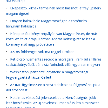
4iG vezetője
•
Elképesztő, kiknek termelnek most hasznot Jeffrey Epstein
magánszigetei
•
Ennyien haltak bele Magyarországon a történelmi
hőhullám hatásaiba
•
Hónapok óta kényszerpályán van Magyar Péter, de már
közel az ítélet órája: Kármán András költségvetése lesz a
kormány első nagy próbatétele
•
3.5-ös földrengés volt ma reggel Tirolban
•
Két olcsó húsmentes recept a hétvégére Frank Júlia filléres
szakácskönyvéből: pár száz forintból, villámgyorsan megvan
•
Washingtoni partnerrel erősítené a magyarországi
fegyvergyártást Jászai Gellért
•
Az IMF figyelmeztet: a helyi stabilcoinok felgyorsíthatják a
dollárosodást
•
Hatalmas változást jelentetek be a Honvédségnél: jobb
lesz hozzászokni az új nevekhez - már alá is írta a miniszter,