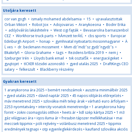
Utoljára keresett
cor van gogh
•
ismaily mohamed abdelsamia
•
15
•
ujravalasztottak
Orban Viktort
•
Robot Jox
•
Adojovairas
•
Aranykoeona
•
Bodnr Erika
•
adójóváírás lakáshitelre
•
West cigi fajták
•
Bevasarolna barnaszenbol
CEZ
•
Workhorse truck parts
•
hĂ­mzett terĂ­tĹ
•
cbs sports
•
Europcar
Edinburgh Airport
•
honap
•
gymhivatal nyitvatarts mosonmagyarvr
•
Ä
Ĺ ves
•
dr. beckmann mossment
•
Mvm ďż˝mďż˝sz gyďż˝ngyďż˝s
•
Bkakirlyfi
•
Gloria Grahame
•
tags
•
Rezidens brtbla 2019
•
nem j
•
Szeburger Irén
•
Lloyds bank email
•
tvk osztalŠk
•
energiacégeket
•
gyujtojet
•
tICKER tőzsdei azonosító
•
gyed utalás 2025
•
DraftKings CEO
salary
•
felkeszult
•
Blackberry részvény
Gyakran keresett
1 aranykorona ára 2025
•
bemért rendszámok
•
ausztria minimálbér 2025
•
gyed utalás 2025
•
dávid naptár 2025
•
45 napos időjárás előrejelzés
•
máv menetrend 2025
•
szlovákia méh telep árak
•
várható euro árfolyam
•
2253 nyomtatvány
•
intercity vonatok menetrendje
•
1 aranykorona hány
forint
•
zokni csomagolás otthon
•
heets ár
•
lidl szép kártya 2025
•
1 m3
gáz világpiaci ára
•
iqos iluma ár
•
fresubin tápszer mellékhatásai
•
mai
meccsek tippmix
•
pöli rejtvény
•
volánbusz menetrend 2025
•
tippmix
eredmények tegnapi
•
otp egyenleglekérdezés
•
kaufland szlovákia akciós