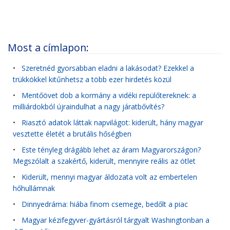
Most a címlapon:
•
Szeretnéd gyorsabban eladni a lakásodat? Ezekkel a
trükkökkel kitűnhetsz a több ezer hirdetés közül
•
Mentőövet dob a kormány a vidéki repülőtereknek: a
milliárdokból újraindulhat a nagy járatbővítés?
•
Riasztó adatok láttak napvilágot: kiderült, hány magyar
vesztette életét a brutális hőségben
•
Este tényleg drágább lehet az áram Magyarországon?
Megszólalt a szakértő, kiderült, mennyire reális az ötlet
•
Kiderült, mennyi magyar áldozata volt az embertelen
hőhullámnak
•
Dinnyedráma: hiába finom csemege, bedőlt a piac
•
Magyar kézifegyver-gyártásról tárgyalt Washingtonban a