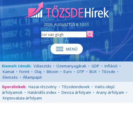
2026. AUGUSZTUS 8. 12:11
Kiemelt témák:
Választás
•
Üzemanyagárak
•
GDP
•
Infláció
•
Kamat
•
Forint
•
Olaj
•
Bitcoin
•
Euro
•
OTP
•
BUX
•
Tőzsde
•
Elemzés
•
Állampapír
Gyorslinkek:
Hazai részvény
•
Tőzsdeindexek
•
Valós idejű
árfolyamok
•
Határidős index
•
Deviza árfolyam
•
Arany árfolyam
•
Kriptovaluta árfolyam