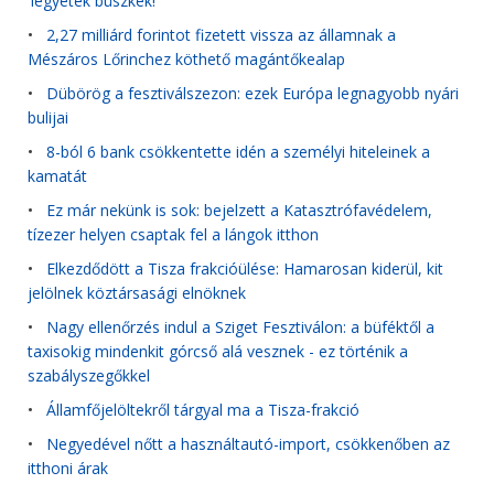
'legyetek büszkék!'
•
2,27 milliárd forintot fizetett vissza az államnak a
Mészáros Lőrinchez köthető magántőkealap
•
Dübörög a fesztiválszezon: ezek Európa legnagyobb nyári
bulijai
•
8-ból 6 bank csökkentette idén a személyi hiteleinek a
kamatát
•
Ez már nekünk is sok: bejelzett a Katasztrófavédelem,
tízezer helyen csaptak fel a lángok itthon
•
Elkezdődött a Tisza frakcióülése: Hamarosan kiderül, kit
jelölnek köztársasági elnöknek
•
Nagy ellenőrzés indul a Sziget Fesztiválon: a büféktől a
taxisokig mindenkit górcső alá vesznek - ez történik a
szabályszegőkkel
•
Államfőjelöltekről tárgyal ma a Tisza-frakció
•
Negyedével nőtt a használtautó-import, csökkenőben az
itthoni árak