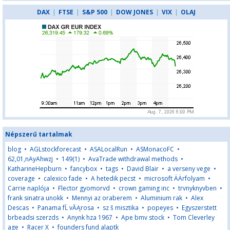
DAX
|
FTSE
|
S&P 500
|
DOW JONES
|
VIX
|
OLAJ
Népszerű tartalmak
blog
•
AGLstockforecast
•
ASALocalRun
•
ASMonacoFC
•
62,01,nAyAhwzj
•
149(1)
•
AvaTrade withdrawal methods
•
KatharineHepburn
•
fancybox
•
tags
•
David Blair
•
a verseny vege
•
coverage
•
calexico fade
•
A hetedik pecst
•
microsoft ÄÄrfolyam
•
Carrie naplója
•
Flector gyomorvd
•
crown gaming inc
•
trvnyknyvben
•
frank sinatra unokk
•
Mennyi az oraberem
•
Aluminium rak
•
Alex
Descas
•
Panama fĹ vĂĄrosa
•
sz š misztika
•
popeyes
•
Egyszerstett
brbeadsi szerzds
•
Anynk hza 1967
•
Ape bmv stock
•
Tom Cleverley
age
•
Racer X
•
founders fund alaptk