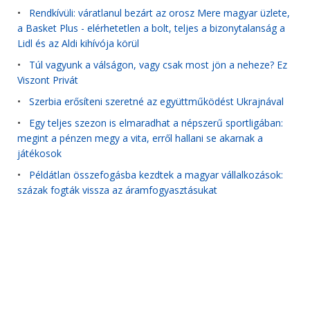
•
Rendkívüli: váratlanul bezárt az orosz Mere magyar üzlete,
a Basket Plus - elérhetetlen a bolt, teljes a bizonytalanság a
Lidl és az Aldi kihívója körül
•
Túl vagyunk a válságon, vagy csak most jön a neheze? Ez
Viszont Privát
•
Szerbia erősíteni szeretné az együttműködést Ukrajnával
•
Egy teljes szezon is elmaradhat a népszerű sportligában:
megint a pénzen megy a vita, erről hallani se akarnak a
játékosok
•
Példátlan összefogásba kezdtek a magyar vállalkozások:
százak fogták vissza az áramfogyasztásukat