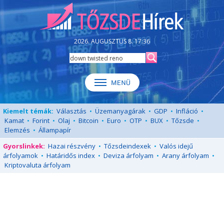
2026. AUGUSZTUS 8. 17:36
Kiemelt témák:
Választás
•
Üzemanyagárak
•
GDP
•
Infláció
•
Kamat
•
Forint
•
Olaj
•
Bitcoin
•
Euro
•
OTP
•
BUX
•
Tőzsde
•
Elemzés
•
Állampapír
Gyorslinkek:
Hazai részvény
•
Tőzsdeindexek
•
Valós idejű
árfolyamok
•
Határidős index
•
Deviza árfolyam
•
Arany árfolyam
•
Kriptovaluta árfolyam