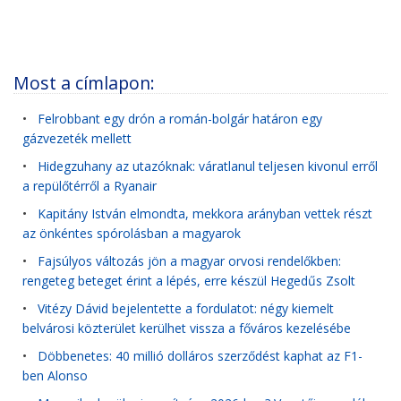
Most a címlapon:
•
Felrobbant egy drón a román-bolgár határon egy
gázvezeték mellett
•
Hidegzuhany az utazóknak: váratlanul teljesen kivonul erről
a repülőtérről a Ryanair
•
Kapitány István elmondta, mekkora arányban vettek részt
az önkéntes spórolásban a magyarok
•
Fajsúlyos változás jön a magyar orvosi rendelőkben:
rengeteg beteget érint a lépés, erre készül Hegedűs Zsolt
•
Vitézy Dávid bejelentette a fordulatot: négy kiemelt
belvárosi közterület kerülhet vissza a főváros kezelésébe
•
Döbbenetes: 40 millió dolláros szerződést kaphat az F1-
ben Alonso