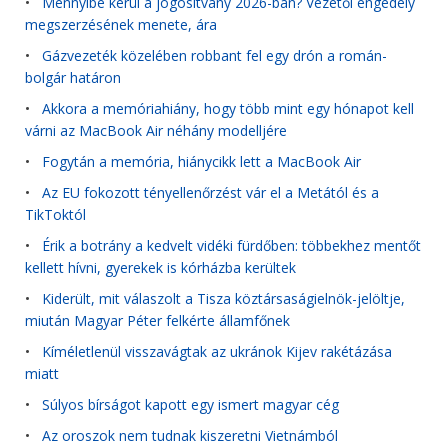
•
Mennyibe kerül a jogosítvány 2026-ban? Vezetői engedély
megszerzésének menete, ára
•
Gázvezeték közelében robbant fel egy drón a román-
bolgár határon
•
Akkora a memóriahiány, hogy több mint egy hónapot kell
várni az MacBook Air néhány modelljére
•
Fogytán a memória, hiánycikk lett a MacBook Air
•
Az EU fokozott tényellenőrzést vár el a Metától és a
TikToktól
•
Érik a botrány a kedvelt vidéki fürdőben: többekhez mentőt
kellett hívni, gyerekek is kórházba kerültek
•
Kiderült, mit válaszolt a Tisza köztársaságielnök-jelöltje,
miután Magyar Péter felkérte államfőnek
•
Kíméletlenül visszavágtak az ukránok Kijev rakétázása
miatt
•
Súlyos bírságot kapott egy ismert magyar cég
•
Az oroszok nem tudnak kiszeretni Vietnámból