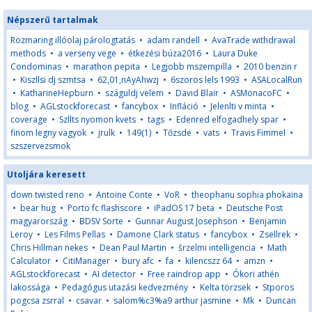
Népszerű tartalmak
Rozmaring illóolaj párologtatás
•
adam randell
•
AvaTrade withdrawal
methods
•
a verseny vege
•
étkezési búza2016
•
Laura Duke
Condominas
•
marathon pepita
•
Legjobb mszempilla
•
2010 benzin r
•
Kiszllsi dj szmtsa
•
62,01,nAyAhwzj
•
6szoros lels 1993
•
ASALocalRun
•
KatharineHepburn
•
száguldj velem
•
David Blair
•
ASMonacoFC
•
blog
•
AGLstockforecast
•
fancybox
•
Infláció
•
Jelenlti v minta
•
coverage
•
Szllts nyomon kvets
•
tags
•
Edenred elfogadhely spar
•
finom legny vagyok
•
jrulk
•
149(1)
•
Tőzsde
•
vats
•
Travis Fimmel
•
szszervezsmok
Utoljára keresett
down twisted reno
•
Antoine Conte
•
VoR
•
theophanu sophia phokaina
•
bear hug
•
Porto fc flashscore
•
iPadOS 17 beta
•
Deutsche Post
magyarország
•
BDSV Sorte
•
Gunnar August Josephson
•
Benjamin
Leroy
•
Les Films Pellas
•
Damone Clark status
•
fancybox
•
Zsellrek
•
Chris Hillman nekes
•
Dean Paul Martin
•
šrzelmi intelligencia
•
Math
Calculator
•
CitiManager
•
bury afc
•
fa
•
kilencszz 64
•
amzn
•
AGLstockforecast
•
AI detector
•
Free raindrop app
•
Ókori athén
lakossága
•
Pedagógus utazási kedvezmény
•
Kelta törzsek
•
Stporos
pogcsa zsrral
•
csavar
•
salom%c3%a9 arthur jasmine
•
Mk
•
Duncan