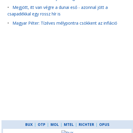
•
Megjött, itt van végre a dunai eső - azonnal jött a
csapadékkal egy rossz hír is
•
Magyar Péter: Tízéves mélypontra csökkent az infláció
BUX
|
OTP
|
MOL
|
MTEL
|
RICHTER
|
OPUS