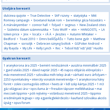
Utoljára keresett
dulcinea quijote
•
True Detective
•
SAP rszvny
•
statystyka
•
Mitt
Romney campaign
•
bioetanol kutak rom
•
bereményi géza házastárs
•
A márványember
•
connor hall
•
folyad
•
seginus
•
New Zealand cities
•
Születési dátum számmisztika
•
Toto Wolff
•
etin
•
HANGOSTS,
•
LA
token price
•
Jinx
•
local;x
•
rĂ Ä
•
jlesztes
•
Autumn Whitaker
•
Bedford
•
Toast 2010
•
Dmrv belĂŠpĂŠs
•
Tutto bene győr
•
Matthew
Chapman
•
sorsoljk
•
Debrecen sznyeg boltok
•
GGPoker Android
•
sky lbayda
•
My Life
•
Kelly Lynch
•
Rec
•
Teboil Itďż˝vďż˝ylďż˝ Huolto
Gyakran keresett
1 aranykorona ára 2025
•
bemért rendszámok
•
ausztria minimálbér 2025
•
gyed utalás 2025
•
dávid naptár 2025
•
45 napos időjárás előrejelzés
•
máv menetrend 2025
•
szlovákia méh telep árak
•
várható euro árfolyam
•
2253 nyomtatvány
•
intercity vonatok menetrendje
•
1 aranykorona hány
forint
•
zokni csomagolás otthon
•
heets ár
•
lidl szép kártya 2025
•
1 m3
gáz világpiaci ára
•
iqos iluma ár
•
fresubin tápszer mellékhatásai
•
mai
meccsek tippmix
•
pöli rejtvény
•
volánbusz menetrend 2025
•
tippmix
eredmények tegnapi
•
otp egyenleglekérdezés
•
kaufland szlovákia akciós
újság
•
opus forum