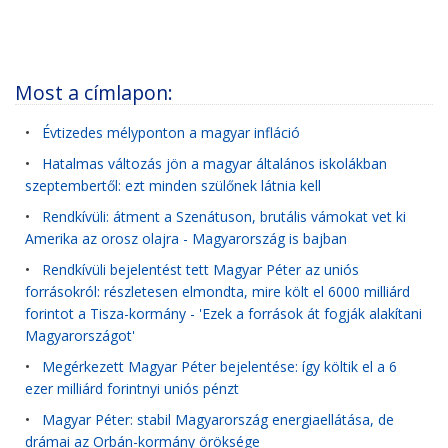
Most a címlapon:
•
Évtizedes mélyponton a magyar infláció
•
Hatalmas változás jön a magyar általános iskolákban
szeptembertől: ezt minden szülőnek látnia kell
•
Rendkívüli: átment a Szenátuson, brutális vámokat vet ki
Amerika az orosz olajra - Magyarország is bajban
•
Rendkívüli bejelentést tett Magyar Péter az uniós
forrásokról: részletesen elmondta, mire költ el 6000 milliárd
forintot a Tisza-kormány - 'Ezek a források át fogják alakítani
Magyarországot'
•
Megérkezett Magyar Péter bejelentése: így költik el a 6
ezer milliárd forintnyi uniós pénzt
•
Magyar Péter: stabil Magyarország energiaellátása, de
drámai az Orbán-kormány öröksége