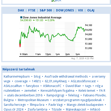
DAX
|
FTSE
|
S&P 500
|
DOW JONES
|
VIX
|
OLAJ
Népszerű tartalmak
KatharineHepburn
•
blog
•
AvaTrade withdrawal methods
•
a verseny
vege
•
coverage
•
149(1)
•
62,01,nAyAhwzj
•
AGLstockforecast
•
ASALocalRun
•
fancybox
•
ASMonacoFC
•
David Blair
•
tags
•
rdg a
rszletekben
•
zemeltet
•
Keresztrfolyam fogalma
•
Keleti temet
•
FA R
•
utals decemberben 2016
•
llampolgrsgi
•
felelssg
•
Fabiano Plovdiv,
Bulgria
•
Metropolitan Museum
•
erzsbet programm nyugdjasoknak
•
Sarolta hercegn
•
lllmpa bra
•
Pavle Vagi
•
Mango zletek budapesten
•
Opus clr 2024
•
Zsofa lambria
•
Tőzsde
•
Mgneskapcsol
•
Infláció