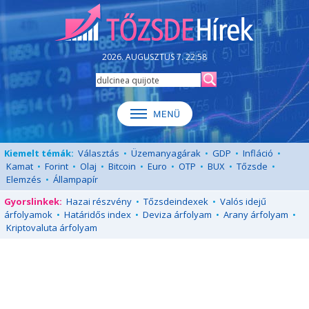
2026. AUGUSZTUS 7. 22:58
Kiemelt témák:
Választás
•
Üzemanyagárak
•
GDP
•
Infláció
•
Kamat
•
Forint
•
Olaj
•
Bitcoin
•
Euro
•
OTP
•
BUX
•
Tőzsde
•
Elemzés
•
Állampapír
Gyorslinkek:
Hazai részvény
•
Tőzsdeindexek
•
Valós idejű
árfolyamok
•
Határidős index
•
Deviza árfolyam
•
Arany árfolyam
•
Kriptovaluta árfolyam