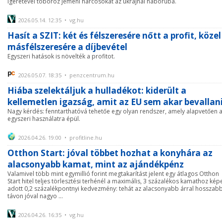
ígéretével toboroz jemeni harcosokat az ukrajnai háborúba.
2026.05.14. 12:35 • vg.hu
Hasít a SZIT: két és félszeresére nőtt a profit, közel
másfélszeresére a díjbevétel
Egyszeri hatások is növelték a profitot.
2026.05.07. 18:35 • penzcentrum.hu
Hiába szelektáljuk a hulladékot: kiderült a
kellemetlen igazság, amit az EU sem akar bevallan
Nagy kérdés: fenntarthatóvá tehetőe egy olyan rendszer, amely alapvetően 
egyszeri használatra épül.
2026.04.26. 19:00 • profitline.hu
Otthon Start: jóval többet hozhat a konyhára az
alacsonyabb kamat, mint az ajándékpénz
Valamivel több mint egymillió forint megtakarítást jelent egy átlagos Otthon
Start hitel teljes törlesztési terhénél a maximális, 3 százalékos kamathoz kép
adott 0,2 százalékpontnyi kedvezmény: tehát az alacsonyabb árral hosszab
távon jóval nagyo ...
2026.04.26. 16:35 • vg.hu