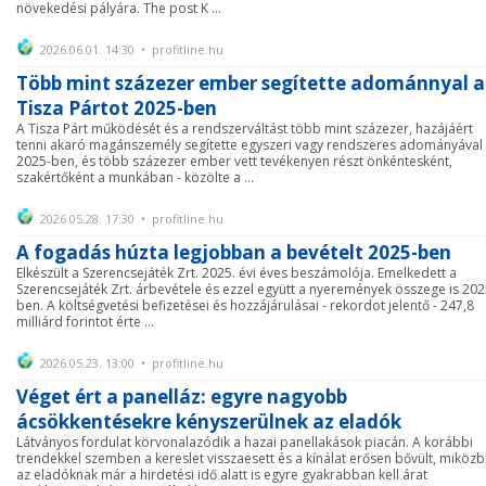
növekedési pályára. The post K ...
2026.06.01. 14:30 • profitline.hu
Több mint százezer ember segítette adománnyal a
Tisza Pártot 2025-ben
A Tisza Párt működését és a rendszerváltást több mint százezer, hazájáért
tenni akaró magánszemély segítette egyszeri vagy rendszeres adományával
2025-ben, és több százezer ember vett tevékenyen részt önkéntesként,
szakértőként a munkában - közölte a ...
2026.05.28. 17:30 • profitline.hu
A fogadás húzta legjobban a bevételt 2025-ben
Elkészült a Szerencsejáték Zrt. 2025. évi éves beszámolója. Emelkedett a
Szerencsejáték Zrt. árbevétele és ezzel együtt a nyeremények összege is 202
ben. A költségvetési befizetései és hozzájárulásai - rekordot jelentő - 247,8
milliárd forintot érte ...
2026.05.23. 13:00 • profitline.hu
Véget ért a panelláz: egyre nagyobb
ácsökkentésekre kényszerülnek az eladók
Látványos fordulat körvonalazódik a hazai panellakások piacán. A korábbi
trendekkel szemben a kereslet visszaesett és a kínálat erősen bővült, miköz
az eladóknak már a hirdetési idő alatt is egyre gyakrabban kell árat