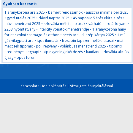
Gyakran keresett
1 aranykorona ára 2025
•
bemért rendszámok
•
ausztria minimálbér 2025
•
gyed utalás 2025
•
dávid naptár 2025
•
45 napos időjárás előrejelzés
•
máv menetrend 2025
•
szlovákia méh telep árak
•
várható euro árfolyam
•
2253 nyomtatvány
•
intercity vonatok menetrendje
•
1 aranykorona hány
forint
•
zokni csomagolás otthon
•
heets ár
•
lidl szép kártya 2025
•
1 m3
gáz világpiaci ára
•
iqos iluma ár
•
fresubin tápszer mellékhatásai
•
mai
meccsek tippmix
•
pöli rejtvény
•
volánbusz menetrend 2025
•
tippmix
eredmények tegnapi
•
otp egyenleglekérdezés
•
kaufland szlovákia akciós
újság
•
opus forum
Kapcsolat
•
Honlapkészítés
|
Vízszigetelés injektálással