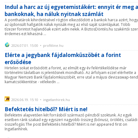
Indul a harc az új egyetemistákért: ennyit ér meg 
bankoknak, ha náluk nyitnak számlát
A ponthatárok kihirdetésével rögtön elkezdődött a bankok harca azért, hogy
az újdonsült hallgatók náluk nyissák meg az első saját számlájukat. Több
tízezer forintot hajlandóak ezért adni nekik. A BiztosDöntés.hu szakértői szer
érdemes ezt kihaszná ...
2026.07.01. 15:00 • profitline.hu
Elérte a jegybank fájdalomküszöbét a forint
erősödése
Hirtelen sokat erősödött a forint, az elmúlt egy év felértékelődése már
történelmi távlatban is jelentősnek mondható. Az árfolyam ezzel elérhette a
Magyar Nemzeti Bank fájdalomküszöbét, erre utal a májusi devizaswap-tend
kamatcsökkentése - vélekedn ...
2026.06.19. 15:10 • ingatlanhirek.hu
Befektetés hitelből? Miért is ne!
Befektetni alapvetően két forrásból származó pénzből szoktunk. Az egyik
esetben ránk szakad egy egyszeri nagyobb összeg (bónusz, öröklés, családi
összefogás The post Befektetés hitelből? Miért is ne! appeared first on
Ingatlanhírek.