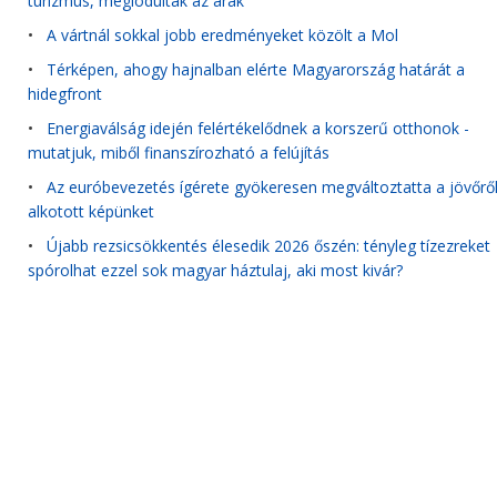
turizmus, meglódultak az árak
•
A vártnál sokkal jobb eredményeket közölt a Mol
•
Térképen, ahogy hajnalban elérte Magyarország határát a
hidegfront
•
Energiaválság idején felértékelődnek a korszerű otthonok -
mutatjuk, miből finanszírozható a felújítás
•
Az euróbevezetés ígérete gyökeresen megváltoztatta a jövőrő
alkotott képünket
•
Újabb rezsicsökkentés élesedik 2026 őszén: tényleg tízezreket
spórolhat ezzel sok magyar háztulaj, aki most kivár?