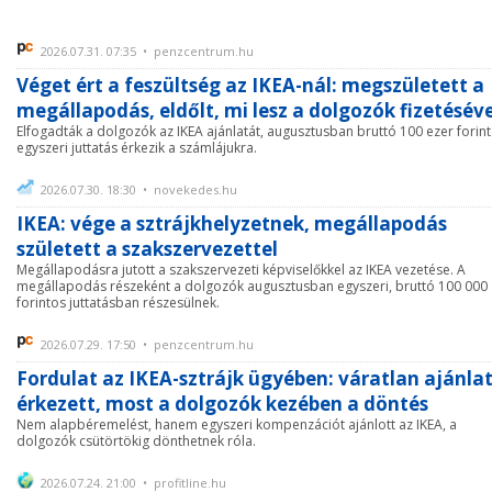
2026.07.31. 07:35 • penzcentrum.hu
Véget ért a feszültség az IKEA-nál: megszületett a
megállapodás, eldőlt, mi lesz a dolgozók fizetéséve
Elfogadták a dolgozók az IKEA ajánlatát, augusztusban bruttó 100 ezer forin
egyszeri juttatás érkezik a számlájukra.
2026.07.30. 18:30 • novekedes.hu
IKEA: vége a sztrájkhelyzetnek, megállapodás
született a szakszervezettel
Megállapodásra jutott a szakszervezeti képviselőkkel az IKEA vezetése. A
megállapodás részeként a dolgozók augusztusban egyszeri, bruttó 100 000
forintos juttatásban részesülnek.
2026.07.29. 17:50 • penzcentrum.hu
Fordulat az IKEA-sztrájk ügyében: váratlan ajánla
érkezett, most a dolgozók kezében a döntés
Nem alapbéremelést, hanem egyszeri kompenzációt ajánlott az IKEA, a
dolgozók csütörtökig dönthetnek róla.
2026.07.24. 21:00 • profitline.hu