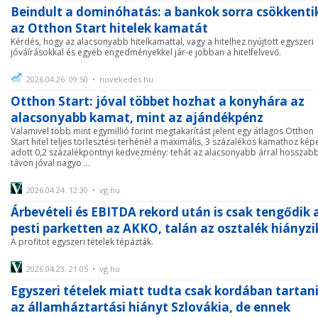
Beindult a dominóhatás: a bankok sorra csökkenti
az Otthon Start hitelek kamatát
Kérdés, hogy az alacsonyabb hitelkamattal, vagy a hitelhez nyújtott egyszeri
jóváírásokkal és egyéb engedményekkel jár-e jobban a hitelfelvevő.
2026.04.26. 09:50 • novekedes.hu
Otthon Start: jóval többet hozhat a konyhára az
alacsonyabb kamat, mint az ajándékpénz
Valamivel több mint egymillió forint megtakarítást jelent egy átlagos Otthon
Start hitel teljes törlesztési terhénél a maximális, 3 százalékos kamathoz kép
adott 0,2 százalékpontnyi kedvezmény: tehát az alacsonyabb árral hosszab
távon jóval nagyo ...
2026.04.24. 12:30 • vg.hu
Árbevételi és EBITDA rekord után is csak tengődik 
pesti parketten az AKKO, talán az osztalék hiányzi
A profitot egyszeri tételek tépázták.
2026.04.23. 21:05 • vg.hu
Egyszeri tételek miatt tudta csak kordában tartan
az államháztartási hiányt Szlovákia, de ennek