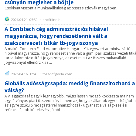
csúnyán meglehet a böjtje
Csökkent viszont a munkanélküliség az összes szlovák megyében.
2026.04.21. 05:30 • profitline.hu
A Contitech cég adminisztrációs hibával
magyarázza, hogy rendezetlenné vált a
szakszervezeti titkár tb-jogviszonya
A makói Contitech Fluid Automotive Hungária Kft. egyszeri adminisztrációs
hibával magyarázza, hogy rendezetlenné vált a gumiipari szakszervezeti titk
társadalombiztosítási jogviszonya; az eset miatt az összes mukavállaló
jogviszonyát ellenőrzik az ...
2026.04.16. 12:40 • tozsdefigyelo.com
Globális adósságcsapda: meddig finanszírozható a
válság?
A világgazdaság egyik legnagyobb, mégis lassan mozgó kockázata ma nem
egy látványos piaci összeomlás, hanem az, hogy az államok egyre drágábba
és egyre szűkülő mozgástérrel finanszírozzák ugyanazt a válságkezelési
reflexet: újabb költekezést, újabb ...