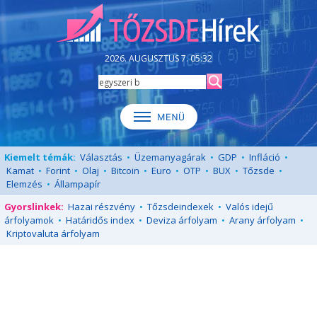
2026. AUGUSZTUS 7. 05:32
Kiemelt témák:
Választás
•
Üzemanyagárak
•
GDP
•
Infláció
•
Kamat
•
Forint
•
Olaj
•
Bitcoin
•
Euro
•
OTP
•
BUX
•
Tőzsde
•
Elemzés
•
Állampapír
Gyorslinkek:
Hazai részvény
•
Tőzsdeindexek
•
Valós idejű
árfolyamok
•
Határidős index
•
Deviza árfolyam
•
Arany árfolyam
•
Kriptovaluta árfolyam