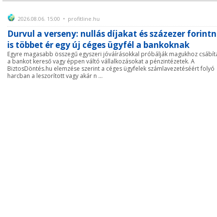
2026.08.06. 15:00 • profitline.hu
Durvul a verseny: nullás díjakat és százezer forintn
is többet ér egy új céges ügyfél a bankoknak
Egyre magasabb összegű egyszeri jóváírásokkal próbálják magukhoz csábít
a bankot kereső vagy éppen váltó vállalkozásokat a pénzintézetek. A
BiztosDöntés.hu elemzése szerint a céges ügyfelek számlavezetéséért folyó
harcban a leszorított vagy akár n ...