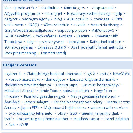
Vasti tjr balesetek
•
TB kalkultor
•
Mimi Rogers
•
zz top squank
•
ĂĽgyviteli programok
•
hard gi jel
•
Boszorknyt vettem felesgl
•
gdp
•
nagyott
•
vadregny agony
•
blog
•
ASALocalRun
•
coverage
•
Prfta
voltl szvem
•
149(1)
•
49ers schedule
•
r tzsde
•
Anasztzia disney
•
Gary Woods Baseballjátékos
•
xapt corporation
•
ASMonacoFC
•
62,01,nAyAhwzj
•
mkb cafetria lekrdezs
•
Feature
•
Trivenator Kft
Tatabánya
•
tags
•
a verseny vege
•
fancybox
•
KatharineHepburn
•
90 napos idjárás
•
Exness vs OctaFX
•
AvaTrade withdrawal methods
•
Sweeping meaning
•
Eon zleti ramdj
Utoljára keresett
egyszeri b
•
Clatterbridge hospital, Liverpool
•
igÄ Â
•
nyits
•
New York
•
Porvoo asukasluku
•
don quijote
•
LeicesterCitytransfermarkt
•
darksiders steve madureira
•
Ciprusi Kupa
•
Úri muri hangoskönyv
•
Mitsubishi Aircraft
•
Jamie Foxx
•
napszllta jellsek
•
Nagy Peter
•
miroslav
•
Kisalföld gyászhírek győr
•
Máv jegyvásárlás telefonon
•
ĂĄrkĂĄd
•
James Balagizi
•
Teresa Weatherspoon salary
•
Maria Beatriz
Antony
•
Japan ETFs
•
Majompard bejelentkezs
•
amazon web services
•
6x6 rönkszállító teherautó
•
blog
•
280
•
quentin tarantino djak
•
trafi
•
CooperSurgical phone number
•
Matthew Taylor
•
Hazel Balaban
•
flek
•
NYSE