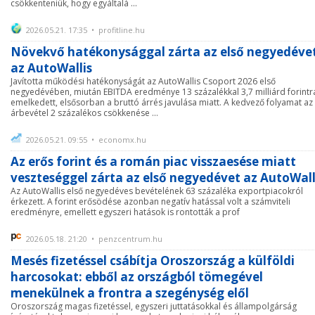
csökkenteniük, hogy egyáltalá ...
2026.05.21. 17:35 • profitline.hu
Növekvő hatékonysággal zárta az első negyedéve
az AutoWallis
Javította működési hatékonyságát az AutoWallis Csoport 2026 első
negyedévében, miután EBITDA eredménye 13 százalékkal 3,7 milliárd forintr
emelkedett, elsősorban a bruttó árrés javulása miatt. A kedvező folyamat az
árbevétel 2 százalékos csökkenése ...
2026.05.21. 09:55 • economx.hu
Az erős forint és a román piac visszaesése miatt
veszteséggel zárta az első negyedévet az AutoWall
Az AutoWallis első negyedéves bevételének 63 százaléka exportpiacokról
érkezett. A forint erősödése azonban negatív hatással volt a számviteli
eredményre, emellett egyszeri hatások is rontották a prof
2026.05.18. 21:20 • penzcentrum.hu
Mesés fizetéssel csábítja Oroszország a külföldi
harcosokat: ebből az országból tömegével
menekülnek a frontra a szegénység elől
Oroszország magas fizetéssel, egyszeri juttatásokkal és állampolgárság