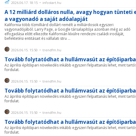
2026.06.17. 18:15 • infostart.hu
A 12 milliárd dolláros nulla, avagy hogyan tünteti e
a vagyonadó a saját adóalapját
Kalifornia több tízmilliárd dollárt remélt a milliárdosok egyszeri
vagyonadójából. Larry Page, a Google társalapítója azonban még az adó
elfogadása előtt elkezdte Kalifornián kívülre rendezni családi irodáját,
befektetési entitásait és vállalati stru ...
2026.06.15. 15:50 • trendfm.hu
Tovább folytatódhat a hullámvasút az építőiparb
Az áprilisi építőipari növekedés inkább egyszeri felpattanás lehet, mint tartó
fordulat.
2026.06.15. 15:50 • trendfm.hu
Tovább folytatódhat a hullámvasút az építőiparb
Az áprilisi építőipari növekedés inkább egyszeri felpattanás lehet, mint tartó
fordulat.
2026.06.15. 15:50 • trendfm.hu
Tovább folytatódhat a hullámvasút az építőiparb
Az áprilisi építőipari növekedés inkább egyszeri felpattanás lehet, mint tartó
fordulat.