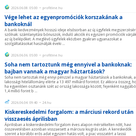
2026.06.08. 05:00 • profitline.hu
Vége lehet az egyenpromóciók korszakának a
bankoknál
A banki kedvezmények hosszú ideje elsősorban az új ügyfelek megszerzésér
szólnak: számlanyitási bónuszok, induló akciók és egyszeri promóciók várjá
az új belépőket. A meglévő ügyfelek eközben gyakran ugyanazokat a
szolgáltatásokat használják éveki ...
2026.06.06. 05:00 • profitline.hu
Soha nem tartoztunk még ennyivel a bankoknak:
bajban vannak a magyar háztartások?
Soha nem tartoztak még ennyi pénzzel a magyar háztartások a bankoknak, a
lakossági hitelállomány elérte a 13 497 milliárd forintot. Ez akkora összeg, h
ha egyenlően osztanánk szét az ország lakossága között, fejenként nagyjábó
1,4 millió forint b ...
2026.06.04. 09:40 • 24.hu
Kiskereskedelmi forgalom: a márciusi rekord után
visszaesés áprilisban
Áprilisban a kiskereskedelmi forgalom éves alapon mérsékelten nőtt, havi
összevetésben azonban visszaesett a márciusi kiugrás után. A kereskedők
szerint a korábbi erős adat egyszeri hatás volt, a piac visszatért a lassú