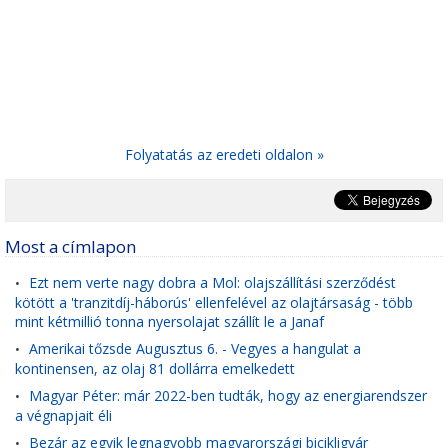
Folyatatás az eredeti oldalon »
Most a címlapon
Ezt nem verte nagy dobra a Mol: olajszállítási szerződést
•
kötött a 'tranzitdíj-háborús' ellenfelével az olajtársaság - több
mint kétmillió tonna nyersolajat szállít le a Janaf
Amerikai tőzsde Augusztus 6. - Vegyes a hangulat a
•
kontinensen, az olaj 81 dollárra emelkedett
Magyar Péter: már 2022-ben tudták, hogy az energiarendszer
•
a végnapjait éli
Bezár az egyik legnagyobb magyarországi bicikligyár
•