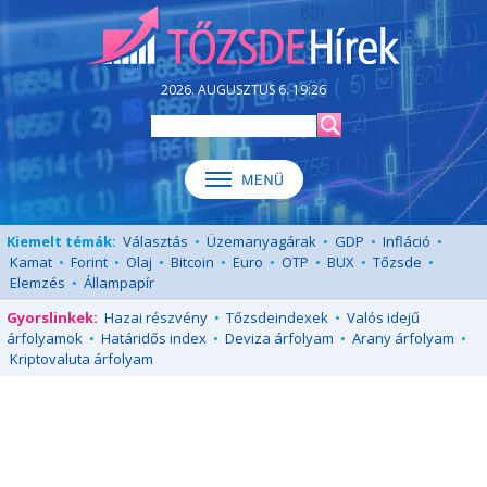
2026. AUGUSZTUS 6. 19:26
Kiemelt témák:
Választás
•
Üzemanyagárak
•
GDP
•
Infláció
•
Kamat
•
Forint
•
Olaj
•
Bitcoin
•
Euro
•
OTP
•
BUX
•
Tőzsde
•
Elemzés
•
Állampapír
Gyorslinkek:
Hazai részvény
•
Tőzsdeindexek
•
Valós idejű
árfolyamok
•
Határidős index
•
Deviza árfolyam
•
Arany árfolyam
•
Kriptovaluta árfolyam