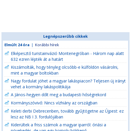
Legnépszerűbb cikkek
Elmúlt 24 óra
|
Korábbi hírek
Elképesztő turistainvázió Montenegróban - Három nap alatt
632 ezren lépték át a határt
Kiszámolták, hogy tényleg olcsóbb-e külföldön vásárolni,
mint a magyar boltokban
Nagy fordulat jöhet a magyar lakáspiacon? Teljesen új irányt
vehet a kormány lakáspolitikája
A János-hegyen dőlt meg a budapesti hőségrekord
Kormányszóvivő: Nincs vízhiány az országban
Keleti derbi Debrecenben, tovább gyűjtögetne az Újpest: ez
lesz az NB I 3. fordulójában
Kiderültek a friss számok a magyar iparról: óriási a
növekedés, de van egy komoly bökkenő