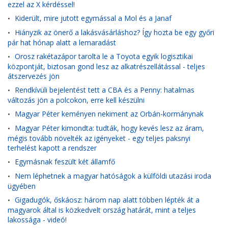
ezzel az X kérdéssel!
Kiderült, mire jutott egymással a Mol és a Janaf
•
Hiányzik az önerő a lakásvásárláshoz? Így hozta be egy győri
•
pár hat hónap alatt a lemaradást
Orosz rakétazápor tarolta le a Toyota egyik logisztikai
•
központját, biztosan gond lesz az alkatrészellátással - teljes
átszervezés jön
Rendkívüli bejelentést tett a CBA és a Penny: hatalmas
•
változás jön a polcokon, erre kell készülni
Magyar Péter keményen nekiment az Orbán-kormánynak
•
Magyar Péter kimondta: tudták, hogy kevés lesz az áram,
•
mégis tovább növelték az igényeket - egy teljes paksnyi
terhelést kapott a rendszer
Egymásnak feszült két államfő
•
Nem léphetnek a magyar hatóságok a külföldi utazási iroda
•
ügyében
Gigadugók, őskáosz: három nap alatt többen lépték át a
•
magyarok által is közkedvelt ország határát, mint a teljes
lakossága - videó!