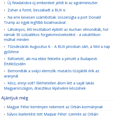
Új feladatokra új embereket jelölt ki az agrárminiszter
•
Zuhan a forint, beszakadt a BUX is
•
Na erre kevesen számítottak: összerúgta a port Donald
•
Trump az egyik legfőbb bizalmasával
Látványos, élő tesztlabort épített az Auchan: elmondták, hol
•
várnak 30 százalékos forgalomnövekedést - a vásárlókon
múlhat minden
Tőzsdezárás Augusztus 6. - A BUX pirosban zárt, a Mol a nap
•
győztese
Ráfizetett, aki ma ebbe fektette a pénzét a Budapesti
•
Értéktőzsdén
Bemondták a svájci elemzők: mutatós tűzijáték érik az
•
aranynál
Kész, ennyi volt? Elérhetetlen álom lett a saját lakás
•
Magyarországon, drasztikus lépésekre készülnek
Ajánljuk még
Magyar Péter keményen nekiment az Orbán-kormánynak
•
Súlyos kijelentést tett Magyar Péter: szerinte az Orbán-
•