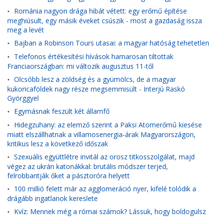
Románia nagyon drága hibát vétett: egy erőmű építése
•
meghiúsult, egy másik éveket csúszik - most a gazdaság issza
meg a levét
Bajban a Robinson Tours utasai: a magyar hatóság tehetetlen
•
Telefonos értékesítési hívások hamarosan tiltottak
•
Franciaországban: mi változik augusztus 11-től
Olcsóbb lesz a zöldség és a gyümölcs, de a magyar
•
kukoricaföldek nagy része megsemmisült - Interjú Raskó
Györggyel
Egymásnak feszült két államfő
•
Hidegzuhany: az elemző szerint a Paksi Atomerőmű kiesése
•
miatt elszállhatnak a villamosenergia-árak Magyarországon,
kritikus lesz a következő időszak
Szexuális együttlétre invitál az orosz titkosszolgálat, majd
•
végez az ukrán katonákkal: brutális módszer terjed,
felrobbantják őket a pásztoróra helyett
100 millió felett már az agglomeráció nyer, kifelé tolódik a
•
drágább ingatlanok kereslete
Kvíz: Mennek még a római számok? Lássuk, hogy boldogulsz
•