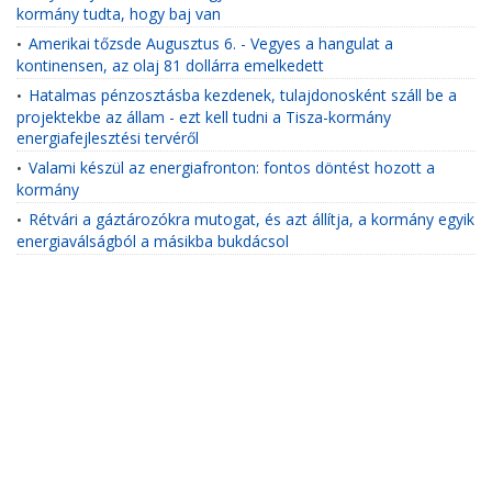
kormány tudta, hogy baj van
Amerikai tőzsde Augusztus 6. - Vegyes a hangulat a
•
kontinensen, az olaj 81 dollárra emelkedett
Hatalmas pénzosztásba kezdenek, tulajdonosként száll be a
•
projektekbe az állam - ezt kell tudni a Tisza-kormány
energiafejlesztési tervéről
Valami készül az energiafronton: fontos döntést hozott a
•
kormány
Rétvári a gáztározókra mutogat, és azt állítja, a kormány egyik
•
energiaválságból a másikba bukdácsol