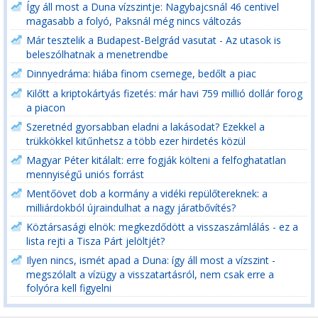
Így áll most a Duna vízszintje: Nagybajcsnál 46 centivel
magasabb a folyó, Paksnál még nincs változás
Már tesztelik a Budapest-Belgrád vasutat - Az utasok is
beleszólhatnak a menetrendbe
Dinnyedráma: hiába finom csemege, bedőlt a piac
Kilőtt a kriptokártyás fizetés: már havi 759 millió dollár forog
a piacon
Szeretnéd gyorsabban eladni a lakásodat? Ezekkel a
trükkökkel kitűnhetsz a több ezer hirdetés közül
Magyar Péter kitálalt: erre fogják költeni a felfoghatatlan
mennyiségű uniós forrást
Mentőövet dob a kormány a vidéki repülőtereknek: a
milliárdokból újraindulhat a nagy járatbővítés?
Köztársasági elnök: megkezdődött a visszaszámlálás - ez a
lista rejti a Tisza Párt jelöltjét?
Ilyen nincs, ismét apad a Duna: így áll most a vízszint -
megszólalt a vízügy a visszatartásról, nem csak erre a
folyóra kell figyelni