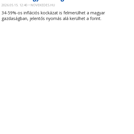
2026.05.15. 12:40 • NOVEKEDES.HU
34-59%-os inflációs kockázat is felmerülhet a magyar
gazdaságban, jelentős nyomás alá kerülhet a forint.