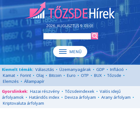
2026. AUGUSZTUS 9. 03:01
Kiemelt témák:
Választás
•
Üzemanyagárak
•
GDP
•
Infláció
•
Kamat
•
Forint
•
Olaj
•
Bitcoin
•
Euro
•
OTP
•
BUX
•
Tőzsde
•
Elemzés
•
Állampapír
Gyorslinkek:
Hazai részvény
•
Tőzsdeindexek
•
Valós idejű
árfolyamok
•
Határidős index
•
Deviza árfolyam
•
Arany árfolyam
•
Kriptovaluta árfolyam