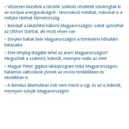
Vészesen kiürültek a tárolók: sokkoló részletek szivárogtak ki
•
az európai energiaválságról - láncreakció indulhat, másokat is a
mélybe ránthat Németország
Beindult a lakáshitel-háború Magyarországon: sokat spórolhat
•
az Otthon Starttal, aki most résen van
Ennyien haltak bele Magyarországon a történelmi hőhullám
•
hatásaiba
Este tényleg drágább lehet az áram Magyarországon?
•
Megszólalt a szakértő, kiderült, mennyire reális az ötlet
Magyar Péter: gigászi lakásprogram indul Magyarországon,
•
hatalmas változások jönnek az orvosi rendelőkben és
iskolákban is
A Benelux államokban már nem menő a cigi, és az is kiderült,
•
mennyien szívják Magyarországon