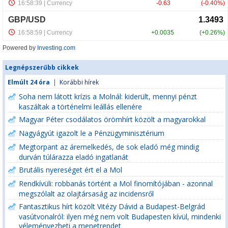
Powered by
Investing.com
Legnépszerűbb cikkek
Elmúlt 24 óra
|
Korábbi hírek
Soha nem látott krízis a Molnál: kiderült, mennyi pénzt
kaszáltak a történelmi leállás ellenére
Magyar Péter csodálatos örömhírt közölt a magyarokkal
Nagyágyút igazolt le a Pénzügyminisztérium
Megtorpant az áremelkedés, de sok eladó még mindig
durván túlárazza eladó ingatlanát
Brutális nyereséget ért el a Mol
Rendkívüli: robbanás történt a Mol finomítójában - azonnal
megszólalt az olajtársaság az incidensről
Fantasztikus hírt közölt Vitézy Dávid a Budapest-Belgrád
vasútvonalról: ilyen még nem volt Budapesten kívül, mindenki
véleményezheti a menetrendet