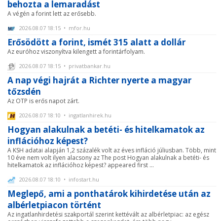
behozta a lemaradást
A végén a forint lett az erősebb.
2026.08.07 18:15 • mfor.hu
Erősödött a forint, ismét 315 alatt a dollár
Az euróhoz viszonyítva kilengett a forintárfolyam.
2026.08.07 18:15 • privatbankar.hu
A nap végi hajrát a Richter nyerte a magyar
tőzsdén
Az OTP is erős napot zárt.
2026.08.07 18:10 • ingatlanhirek.hu
Hogyan alakulnak a betéti- és hitelkamatok az
inflációhoz képest?
A KSH adatai alapján 1,2 százalék volt az éves infláció júliusban. Több, mint
10 éve nem volt ilyen alacsony az The post Hogyan alakulnak a betéti- és
hitelkamatok az inflációhoz képest? appeared first ...
2026.08.07 18:10 • infostart.hu
Meglepő, ami a ponthatárok kihirdetése után az
albérletpiacon történt
Az ingatlanhirdetési szakportál szerint kettévált az albérletpiac: az egész