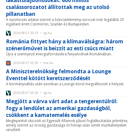
lakástulajdonosokat: 600 milliós
csalássorozatot állítottak meg az utolsó
pillanatban
A nyomozás adatai szerint a bűncselekmény-sorozat már legalább 25
ingatlant érint Csömörön, Szadán és Budapesten.
2026.08.07 20:35 • vg.hu
Románia fittyet hány a klímaválságra: három
szénerőművet is beizzít az esti csúcs miatt
Újra a szennyező energiaforrásokra fanyalodnak Romániában.
2026.08.07 20:30 • ma.hu
A Miniszterelnökség felmondta a Lounge
Eventtel kötött keretszerződését
A kormányváltás után azonban a Lounge körül megváltozott a helyzet.
2026.08.07 20:20 • vg.hu
Megjött a várva várt adat a tengerentúlról:
fogy a lendület az amerikai gazdaságból,
csökkent a kamatemelés esélye
Meglepetést okozott az Egyesült Államok júliusi foglalkoztatási jelentése,
amely szerint az ország gazdasága öt hónap után ismét munkahelyeket
veszített.