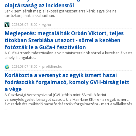
olajtársaság az incidensről
Senki sem sérült meg, a lakosságot viszont arra kérik, egyelőre ne
tartózkodjanak a szabadban.
2026.08.07 18:00 • vg.hu
Meglepetés: megtalálták Orbán Viktort, teljes
titokban Szerbiába utazott - sörrel a kezében
fotózták le a Guča-i fesztiválon
A Guča-i trombitafesztiválon a volt miniszterelnök sörrel a kezében élvezte
a helyi hangulatot.
2026.08.07 18:00 • profitline.hu
Korlátozta a versenyt az egyik ismert hazai
fodrászcikk forgalmazó, komoly GVH-bírság lett
a vége
A Gazdasági Versenyhivatal (GVH) több mint 68 millió forint
versenyfelügyeleti bírságot szabott ki a Hair-Line Kft.-re - az egyik ismert,
évtizedek óta működő hazai fodrászcikk forgalmazóra - mert a vállalkozás
...