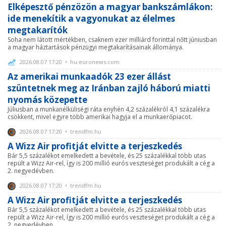
Elképesztő pénzözön a magyar bankszámlákon:
ide menekítik a vagyonukat az élelmes
megtakarítók
Soha nem látott mértékben, csaknem ezer milliárd forinttal nőtt júniusban
a magyar háztartások pénzügyi megtakarításainak állománya.
2026.08.07 17:20 • hu.euronews.com
Az amerikai munkaadók 23 ezer állást
szüntetnek meg az Iránban zajló háború miatti
nyomás közepette
Júliusban a munkanélküliségi ráta enyhén 4,2 százalékról 4,1 százalékra
csökkent, mivel egyre több amerikai hagyja el a munkaerőpiacot.
2026.08.07 17:20 • trendfm.hu
A Wizz Air profitját elvitte a terjeszkedés
Bár 5,5 százalékot emelkedett a bevétele, és 25 százalékkal több utas
repült a Wizz Air-rel, így is 200 millió eurós veszteséget produkált a cég a
2. negyedévben.
2026.08.07 17:20 • trendfm.hu
A Wizz Air profitját elvitte a terjeszkedés
Bár 5,5 százalékot emelkedett a bevétele, és 25 százalékkal több utas
repült a Wizz Air-rel, így is 200 millió eurós veszteséget produkált a cég a
2. negyedévben.