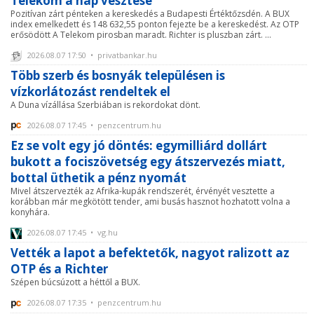
Telekom a nap vesztese
Pozitívan zárt pénteken a kereskedés a Budapesti Értéktőzsdén. A BUX
index emelkedett és 148 632,55 ponton fejezte be a kereskedést. Az OTP
erősödött A Telekom pirosban maradt. Richter is pluszban zárt. ...
2026.08.07 17:50 • privatbankar.hu
Több szerb és bosnyák településen is
vízkorlátozást rendeltek el
A Duna vízállása Szerbiában is rekordokat dönt.
2026.08.07 17:45 • penzcentrum.hu
Ez se volt egy jó döntés: egymilliárd dollárt
bukott a fociszövetség egy átszervezés miatt,
bottal üthetik a pénz nyomát
Mivel átszervezték az Afrika-kupák rendszerét, érvényét vesztette a
korábban már megkötött tender, ami busás hasznot hozhatott volna a
konyhára.
2026.08.07 17:45 • vg.hu
Vették a lapot a befektetők, nagyot ralizott az
OTP és a Richter
Szépen búcsúzott a héttől a BUX.
2026.08.07 17:35 • penzcentrum.hu