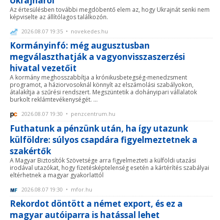
Ukrajnáról
Az értesülésben további megdöbentő elem az, hogy Ukrajnát senki nem
képviselte az állítólagos találkozón.
2026.08.07 19:35 • novekedes.hu
Kormányinfó: még augusztusban
megválaszthatják a vagyonvisszaszerzési
hivatal vezetőit
A kormány meghosszabbítja a krónikusbetegség-menedzsment
programot, a háziorvosoknál könnyít az elszámolási szabályokon,
átalakítja a szűrési rendszert. Megszüntetik a dohányipari vállalatok
burkolt reklámtevékenységét. ...
2026.08.07 19:30 • penzcentrum.hu
Futhatunk a pénzünk után, ha így utazunk
külföldre: súlyos csapdára figyelmeztetnek a
szakértők
A Magyar Biztosítók Szövetsége arra figyelmezteti a külföldi utazási
irodával utazókat, hogy fizetésképtelenség esetén a kártérítés szabályai
eltérhetnek a magyar gyakorlattól
2026.08.07 19:30 • mfor.hu
Rekordot döntött a német export, és ez a
magyar autóiparra is hatással lehet