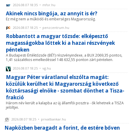
2026.08.07 18:35 • mfor.hu
Akinek nincs bingója, az annyit is ér?
Ez még nem a működő és emberséges Magyarország.
2026.08.07 18:25 • penzcentrum.hu
Robbantott a magyar tőzsde: elképesztő
magasságokba lőttek ki a hazai részvények
pénteken
A Budapesti Értéktőzsde (BÉT) részvényindexe, a BUX 2069,35 pontos,
1,41 százalékos emelkedéssel 148 632,55 ponton zárt pénteken.
2026.08.07 18:25 • vg.hu
Magyar Péter váratlanul elszólta magát:
közülük kerülhet ki Magyarország következő
köztársasági elnöke - szombat dönthet a Tisza-
frakció
Három név került a kalapba az új államfői posztra - ők lehetnek a TISZA
jelöltjei.
2026.08.07 18:25 • privatbankar.hu
Napközben beragadt a forint, de estére bőven