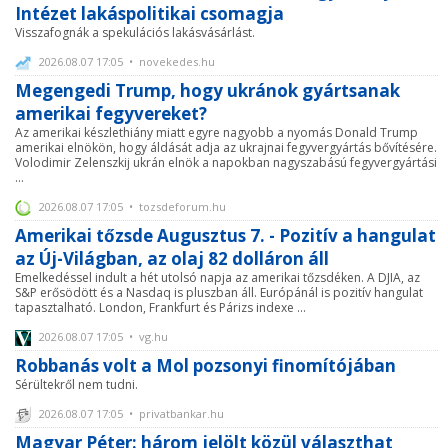
Intézet lakáspolitikai csomagja
Visszafognák a spekulációs lakásvásárlást.
2026.08.07 17:05 • novekedes.hu
Megengedi Trump, hogy ukránok gyártsanak
amerikai fegyvereket?
Az amerikai készlethiány miatt egyre nagyobb a nyomás Donald Trump
amerikai elnökön, hogy áldását adja az ukrajnai fegyvergyártás bővítésére.
Volodimir Zelenszkij ukrán elnök a napokban nagyszabású fegyvergyártási
...
2026.08.07 17:05 • tozsdeforum.hu
Amerikai tőzsde Augusztus 7. - Pozitív a hangulat
az Új-Világban, az olaj 82 dolláron áll
Emelkedéssel indult a hét utolsó napja az amerikai tőzsdéken. A DJIA, az
S&P erősödött és a Nasdaq is pluszban áll. Európánál is pozitív hangulat
tapasztalható. London, Frankfurt és Párizs indexe ...
2026.08.07 17:05 • vg.hu
Robbanás volt a Mol pozsonyi finomítójában
Sérültekről nem tudni.
2026.08.07 17:05 • privatbankar.hu
Magyar Péter: három jelölt közül választhat