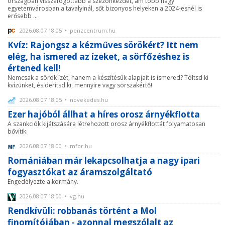
országban visszafogottabb a szezonkezdet, ám több nagy
egyetemvárosban a tavalyinál, sőt bizonyos helyeken a 2024-esnél is
erősebb ...
2026.08.07 18:05 • penzcentrum.hu
Kvíz: Rajongsz a kézműves sörökért? Itt nem
elég, ha ismered az ízeket, a sörfőzéshez is
értened kell!
Nemcsak a sörök ízét, hanem a készítésük alapjait is ismered? Töltsd ki
kvízünket, és derítsd ki, mennyire vagy sörszakértő!
2026.08.07 18:05 • novekedes.hu
Ezer hajóból állhat a híres orosz árnyékflotta
A szankciók kijátszására létrehozott orosz árnyékflottát folyamatosan
bővítik.
2026.08.07 18:00 • mfor.hu
Romániában már lekapcsolhatja a nagy ipari
fogyasztókat az áramszolgáltató
Engedélyezte a kormány.
2026.08.07 18:00 • vg.hu
Rendkívüli: robbanás történt a Mol
finomítójában - azonnal megszólalt az