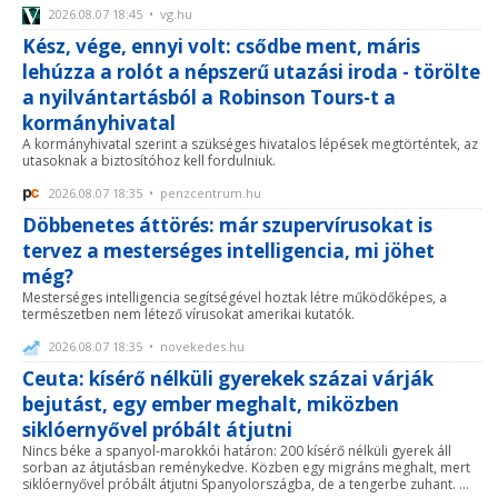
2026.08.07 18:45 • vg.hu
Kész, vége, ennyi volt: csődbe ment, máris
lehúzza a rolót a népszerű utazási iroda - törölte
a nyilvántartásból a Robinson Tours-t a
kormányhivatal
A kormányhivatal szerint a szükséges hivatalos lépések megtörténtek, az
utasoknak a biztosítóhoz kell fordulniuk.
2026.08.07 18:35 • penzcentrum.hu
Döbbenetes áttörés: már szupervírusokat is
tervez a mesterséges intelligencia, mi jöhet
még?
Mesterséges intelligencia segítségével hoztak létre működőképes, a
természetben nem létező vírusokat amerikai kutatók.
2026.08.07 18:35 • novekedes.hu
Ceuta: kísérő nélküli gyerekek százai várják
bejutást, egy ember meghalt, miközben
siklóernyővel próbált átjutni
Nincs béke a spanyol-marokkói határon: 200 kísérő nélküli gyerek áll
sorban az átjutásban reménykedve. Közben egy migráns meghalt, mert
siklóernyővel próbált átjutni Spanyolországba, de a tengerbe zuhant. ...