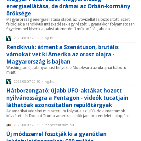
energiaellátása, de drámai az Orbán-kormány
öröksége
Magyarország energiaellátása stabil, az ivóvízellátás biztosított, ezért
feloldják a rendkívüli intézkedések egy részét, ugyanakkor folyamatosan
figyelemmel kísérik a paksi atomerőmű működését, ahol a ...
2026.08.07 20:55 • vg.hu
Rendkívüli: átment a Szenátuson, brutális
vámokat vet ki Amerika az orosz olajra -
Magyarország is bajban
Washington újabb nyomást helyezne Moszkvára az ukrajnai háború
miatt.
2026.08.07 20:50 • vg.hu
Hátborzongató: újabb UFO-aktákat hozott
nyilvánosságra a Pentagon - videók tucatjain
láthatóak azonosítatlan repülőtárgyak
Az amerikai védelmi minisztérium folytatja az UFO-dokumentumok
közzétételét Donald Trump amerikai elnök januári rendelete alapján.
2026.08.07 20:35 • penzcentrum.hu
Új módszerrel fosztják ki a gyanútlan