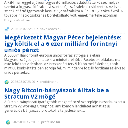
A KSH ma reggel a júliusi fogyasztói inflációs adatot tette közzé, melyek
szerint a fogyasztói árak havi szinten 0,1 százalékkal csökkentek. Az éves
szintű infláció így tovább lassult: 1,2 százalékra a júniusi 1,7 százalékról. A
további inflációcsökkenés borítékolható volt, ennek mértéke azonban
meghaladta ......
2026.08.07 22:05 • novekedes.hu
Megérkezett Magyar Péter bejelentése:
így költik el a 6 ezer milliárd forintnyi
uniós pénzt
A 6000 milliárd forint európai uniós forrás át fogja alakítani
Magyarországot - jelentette ki a miniszterelnök a Facebook-oldalára ma
este feltöltött videóban. Az intézkedési terv 5 külön mellékletben, több
mint 60 konkrét tételben sorolja fel, mi mindenre fogják fordítani az érkező
uniós pénzeket....
2026.08.07 23:00 • profitline.hu
Nagy Bitcoin-bányászok álltak be a
Stratum V2 mögé
A Bitcoin-bányászati iparág több meghatározó szereplője is csatlakozott a
Stratum V2 Working Grouphoz, ami komoly lendületet adhat az új
generációs bányászati protokoll elterjedésének....
2026.08.07 23:00 • profitline.hu