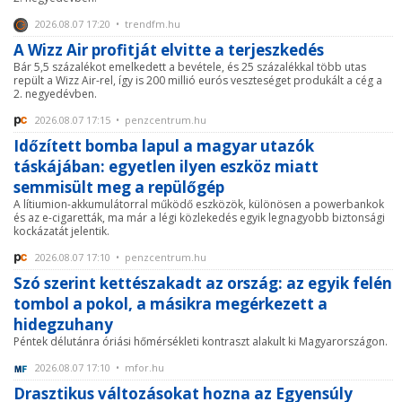
2026.08.07 17:20 • trendfm.hu
A Wizz Air profitját elvitte a terjeszkedés
Bár 5,5 százalékot emelkedett a bevétele, és 25 százalékkal több utas
repült a Wizz Air-rel, így is 200 millió eurós veszteséget produkált a cég a
2. negyedévben.
2026.08.07 17:15 • penzcentrum.hu
Időzített bomba lapul a magyar utazók
táskájában: egyetlen ilyen eszköz miatt
semmisült meg a repülőgép
A lítiumion-akkumulátorral működő eszközök, különösen a powerbankok
és az e-cigaretták, ma már a légi közlekedés egyik legnagyobb biztonsági
kockázatát jelentik.
2026.08.07 17:10 • penzcentrum.hu
Szó szerint kettészakadt az ország: az egyik felén
tombol a pokol, a másikra megérkezett a
hidegzuhany
Péntek délutánra óriási hőmérsékleti kontraszt alakult ki Magyarországon.
2026.08.07 17:10 • mfor.hu
Drasztikus változásokat hozna az Egyensúly