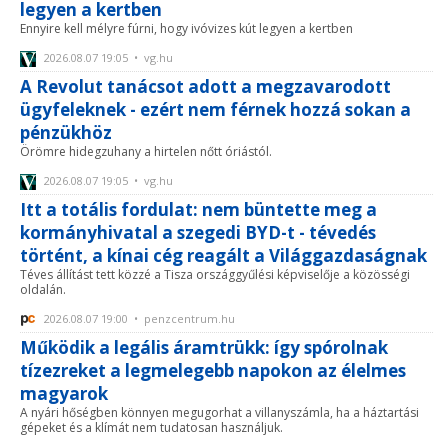
legyen a kertben
Ennyire kell mélyre fúrni, hogy ivóvizes kút legyen a kertben
2026.08.07 19:05 • vg.hu
A Revolut tanácsot adott a megzavarodott
ügyfeleknek - ezért nem férnek hozzá sokan a
pénzükhöz
Örömre hidegzuhany a hirtelen nőtt óriástól.
2026.08.07 19:05 • vg.hu
Itt a totális fordulat: nem büntette meg a
kormányhivatal a szegedi BYD-t - tévedés
történt, a kínai cég reagált a Világgazdaságnak
Téves állítást tett közzé a Tisza országgyűlési képviselője a közösségi
oldalán.
2026.08.07 19:00 • penzcentrum.hu
Működik a legális áramtrükk: így spórolnak
tízezreket a legmelegebb napokon az élelmes
magyarok
A nyári hőségben könnyen megugorhat a villanyszámla, ha a háztartási
gépeket és a klímát nem tudatosan használjuk.