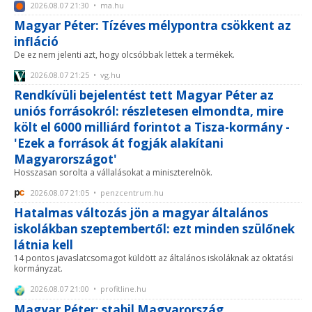
2026.08.07 21:30 • ma.hu
Magyar Péter: Tízéves mélypontra csökkent az
infláció
De ez nem jelenti azt, hogy olcsóbbak lettek a termékek.
2026.08.07 21:25 • vg.hu
Rendkívüli bejelentést tett Magyar Péter az
uniós forrásokról: részletesen elmondta, mire
költ el 6000 milliárd forintot a Tisza-kormány -
'Ezek a források át fogják alakítani
Magyarországot'
Hosszasan sorolta a vállalásokat a miniszterelnök.
2026.08.07 21:05 • penzcentrum.hu
Hatalmas változás jön a magyar általános
iskolákban szeptembertől: ezt minden szülőnek
látnia kell
14 pontos javaslatcsomagot küldött az általános iskoláknak az oktatási
kormányzat.
2026.08.07 21:00 • profitline.hu
Magyar Péter: stabil Magyarország