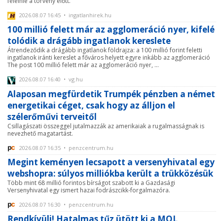
felelnie a törvény előtt.
2026.08.07 16:45 • ingatlanhirek.hu
100 millió felett már az agglomeráció nyer, kifelé
tolódik a drágább ingatlanok kereslete
Átrendeződik a drágább ingatlanok földrajza: a 100 millió forint feletti
ingatlanok iránti kereslet a főváros helyett egyre inkább az agglomeráció
The post 100 millió felett már az agglomeráció nyer, ...
2026.08.07 16:40 • vg.hu
Alaposan megfürdetik Trumpék pénzben a német
energetikai céget, csak hogy az álljon el
szélerőművi terveitől
Csillagászati összeggel jutalmazzák az amerikaiak a rugalmasságnak is
nevezhető magatartást.
2026.08.07 16:35 • penzcentrum.hu
Megint keményen lecsapott a versenyhivatal egy
webshopra: súlyos milliókba került a trükközésük
Több mint 68 millió forintos bírságot szabott ki a Gazdasági
Versenyhivatal egy ismert hazai fodrászcikk-forgalmazóra.
2026.08.07 16:30 • penzcentrum.hu
Rendkívüli! Hatalmas tűz ütött ki a MOL