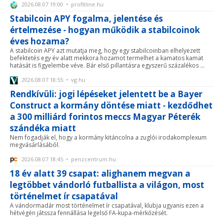
2026.08.07 19:00 • profitline.hu
Stabilcoin APY fogalma, jelentése és
értelmezése - hogyan működik a stabilcoinok
éves hozama?
A stabilcoin APY azt mutatja meg, hogy egy stabilcoinban elhelyezett
befektetés egy év alatt mekkora hozamot termelhet a kamatos kamat
hatását is figyelembe véve. Bár első pillantásra egyszerű százalékos ...
2026.08.07 18:55 • vg.hu
Rendkívüli: jogi lépéseket jelentett be a Bayer
Construct a kormány döntése miatt - kezdődhet
a 300 milliárd forintos meccs Magyar Péterék
szándéka miatt
Nem fogadják el, hogy a kormány kitáncolna a zuglói irodakomplexum
megvásárlásából.
2026.08.07 18:45 • penzcentrum.hu
18 év alatt 39 csapat: alighanem megvan a
legtöbbet vándorló futballista a világon, most
történelmet ír csapatával
A vándormadár most történelmet ír csapatával, klubja ugyanis ezen a
hétvégén játssza fennállása legelső FA-kupa-mérkőzését.