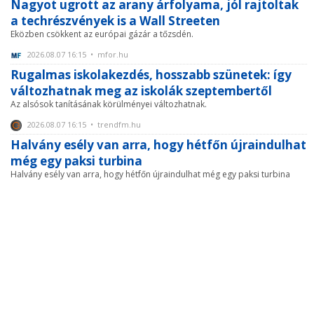
Nagyot ugrott az arany árfolyama, jól rajtoltak
a techrészvények is a Wall Streeten
Eközben csökkent az európai gázár a tőzsdén.
2026.08.07 16:15 • mfor.hu
Rugalmas iskolakezdés, hosszabb szünetek: így
változhatnak meg az iskolák szeptembertől
Az alsósok tanításának körülményei változhatnak.
2026.08.07 16:15 • trendfm.hu
Halvány esély van arra, hogy hétfőn újraindulhat
még egy paksi turbina
Halvány esély van arra, hogy hétfőn újraindulhat még egy paksi turbina