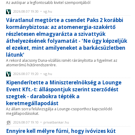
Az autóipar a legfontosabb kivitel szempontjából
2026.08.07 19:30 • vg.hu
Váratlanul megtörte a csendet Paks 2 korábbi
kormánybiztosa: az atomenergia-szakértő
részletesen elmagyarázta a szivattyúk
áthelyezésének folyamatát - 'Ne úgy képzeljük
el ezeket, mint amilyeneket a barkácsüzletben
látunk'
A rekord alacsony Duna-vízállás ismét ráirányította a figyelmet az
atomerőmű hűtőrendszerére.
2026.08.07 19:20 • vg.hu
Kipenderítette a Miniszterelnökség a Lounge
Event Kft.-t: álláspontjuk szerint szerződést
szegtek - darabokra tépték a
keretmegállapodást
Az állam sorra felülvizsgálja a Lounge-csoporthoz kapcsolódó
megállapodásokat.
2026.08.07 19:10 • privatbankar.hu
Ennyire kell mélyre fúrni, hogy ivóvizes kút