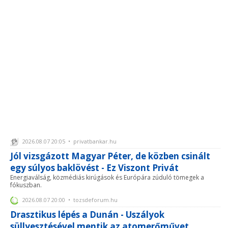
2026.08.07 20:05 • privatbankar.hu
Jól vizsgázott Magyar Péter, de közben csinált
egy súlyos baklövést - Ez Viszont Privát
Energiaválság, közmédiás kirúgások és Európára zúduló tömegek a
fókuszban.
2026.08.07 20:00 • tozsdeforum.hu
Drasztikus lépés a Dunán - Uszályok
süllyesztésével mentik az atomerőművet