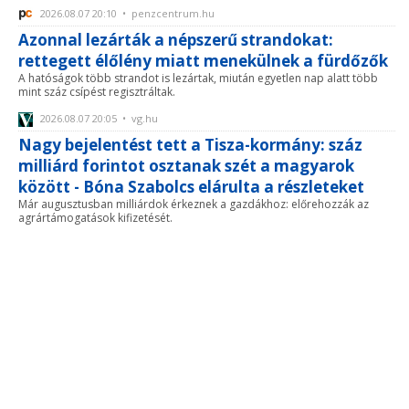
2026.08.07 20:10 • penzcentrum.hu
Azonnal lezárták a népszerű strandokat:
rettegett élőlény miatt menekülnek a fürdőzők
A hatóságok több strandot is lezártak, miután egyetlen nap alatt több
mint száz csípést regisztráltak.
2026.08.07 20:05 • vg.hu
Nagy bejelentést tett a Tisza-kormány: száz
milliárd forintot osztanak szét a magyarok
között - Bóna Szabolcs elárulta a részleteket
Már augusztusban milliárdok érkeznek a gazdákhoz: előrehozzák az
agrártámogatások kifizetését.