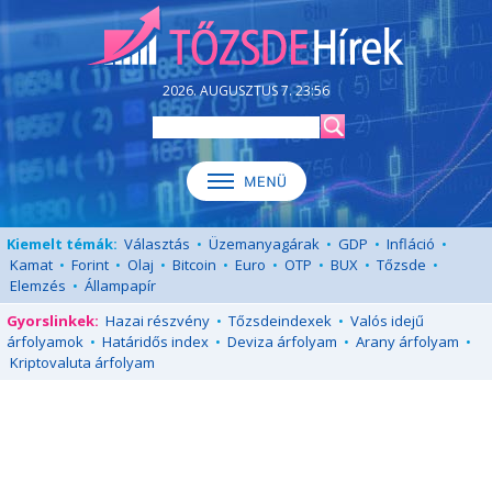
2026. AUGUSZTUS 7. 23:56
Kiemelt témák:
Választás
•
Üzemanyagárak
•
GDP
•
Infláció
•
Kamat
•
Forint
•
Olaj
•
Bitcoin
•
Euro
•
OTP
•
BUX
•
Tőzsde
•
Elemzés
•
Állampapír
Gyorslinkek:
Hazai részvény
•
Tőzsdeindexek
•
Valós idejű
árfolyamok
•
Határidős index
•
Deviza árfolyam
•
Arany árfolyam
•
Kriptovaluta árfolyam