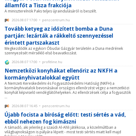
államfőt a Tisza frakciója
A miniszterelnök Paks teljes újraindulásáról is beszélt.
2026.08.07 17:00 • penzcentrum.hu
Tovább ketyeg az időzített bomba a Duna
partján: lezárták a rákkeltő szennyezéssel
érintett partszakaszt
Megkezdődik az egykori Óbudai Gázgyár területén a Duna medrének
szennyezését mérséklő első beavatkozást.
2026.08.07 17:00 • profitline.hu
Nemzetközi konyhákat ellenőriz az NKFH a
kormányhivatalokkal együtt
A Nemzeti Kereskedelmi és Fogyasztóvédelmi Hatóság (NKFH) a
kormányhivatalok bevonásával országos ellenőrzést végez a nemzetközi
konyhát képviselő vendéglátóhelyeken. Az ellenőrzések célja a fogyasztók
...
2026.08.07 16:45 • penzcentrum.hu
Újabb focista a bíróság előtt: testi sértés a vád,
ebből nehezen fog kimászni
A támadó, aki jelenleg a szaúdi Al-Ahli játékosa, a közelmúltban a
világbajnokságon is pályára lépett - most testi sértés miatt kell majd