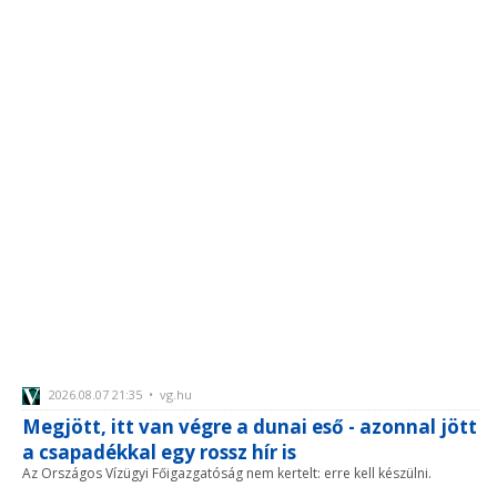
2026.08.07 21:35 • vg.hu
Megjött, itt van végre a dunai eső - azonnal jött
a csapadékkal egy rossz hír is
Az Országos Vízügyi Főigazgatóság nem kertelt: erre kell készülni.