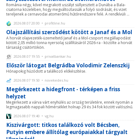
Románia négy, kővel megrakott uszályt süllyesztett a Dunába a Bala-
csatorna közelében, hogy megváltoztassák a folyó sodrását, és vizet
tereljenek a cernavodai atomerőmű hűtőrendszere felé. A rendkívüli ...
2026.08.07 20:00 • profitline.hu
Olajszállítási szerződést kötött a Janaf és a Mol
A horvát olajvezeték-üzemeltető Janaf és a Mol-csoport megállapodást
kötött 2,05 millió tonna nyersolaj szállításáról 2026-ra - közölte a horvát
társaság csütörtökön.
2026.08.07 19:55 • privatbankar.hu
Először látogat Belgrádba Volodimir Zelenszkij
Hónapokig húzódott a találkozó előkészítése.
2026.08.07 19:50 • novekedes.hu
Megérkezett a hidegfront - térképen a friss
helyzet
Megérkezett a várva várt enyhülés az ország területére, ennek nyomán a
legmagasabb nappali hőmérséklet holnap 29 és 34 fok között valószínű.
2026.08.07 19:40 • vg.hu
Kiszivárgott: titkos találkozó volt Bécsben,
Putyin embere állítólag európaiakkal tárgyalt