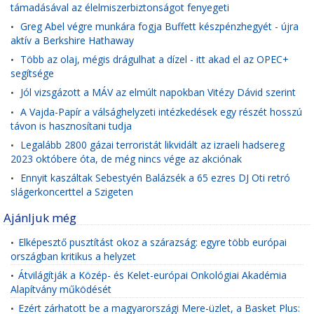
támadásával az élelmiszerbiztonságot fenyegeti
Greg Abel végre munkára fogja Buffett készpénzhegyét - újra
•
aktív a Berkshire Hathaway
Több az olaj, mégis drágulhat a dízel - itt akad el az OPEC+
•
segítsége
Jól vizsgázott a MÁV az elmúlt napokban Vitézy Dávid szerint
•
A Vajda-Papír a válsághelyzeti intézkedések egy részét hosszú
•
távon is hasznosítani tudja
Legalább 2800 gázai terroristát likvidált az izraeli hadsereg
•
2023 októbere óta, de még nincs vége az akciónak
Ennyit kaszáltak Sebestyén Balázsék a 65 ezres DJ Oti retró
•
slágerkoncerttel a Szigeten
Ajánljuk még
Elképesztő pusztítást okoz a szárazság: egyre több európai
•
országban kritikus a helyzet
Átvilágítják a Közép- és Kelet-európai Onkológiai Akadémia
•
Alapítvány működését
Ezért zárhatott be a magyarországi Mere-üzlet, a Basket Plus:
•