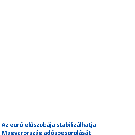
Az euró előszobája stabilizálhatja
Magyarország adósbesorolását