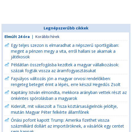
Legnépszerűbb cikkek
Elmúlt 24 óra
|
Korábbi hírek
Egy teljes szezon is elmaradhat a népszerű sportligában:
megint a pénzen megy a vita, erről hallani se akarnak a
játékosok
Példátlan összefogásba kezdtek a magyar vállalkozások:
százak fogták vissza az áramfogyasztásukat
Fajsúlyos változás jön a magyar orvosi rendelőkben:
rengeteg beteget érint a lépés, erre készül Hegedűs Zsolt
Kapitány István elmondta, mekkora arányban vettek részt az
önkéntes spórolásban a magyarok
Kiderült, mit válaszolt a Tisza köztársaságielnök-jelöltje,
miután Magyar Péter felkérte államfőnek
Óriási pofont kapott Trump: Amerika fizethet vissza
százmilliárd dollárt az importőröknek, a vásárlók egy centet
sem kapnak