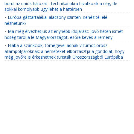
borul az uniós hálózat - technikai okra hivatkozik a cég, de
sokkal komolyabb ügy lehet a háttérben
Európa gáztartalékai alacsony szinten: nehéz tél elé
•
nézhetünk?
Ma még élvezhetjük az enyhébb időjárást: jövő héten ismét
•
hőség tarolja le Magyarországot, esőre kevés a remény
Hiába a szankciók, tömegével adnak vízumot orosz
•
állampolgároknak: a németeket elborzasztja a gondolat, hogy
még jövőre is érkezhetnek turisták Oroszországból Európába