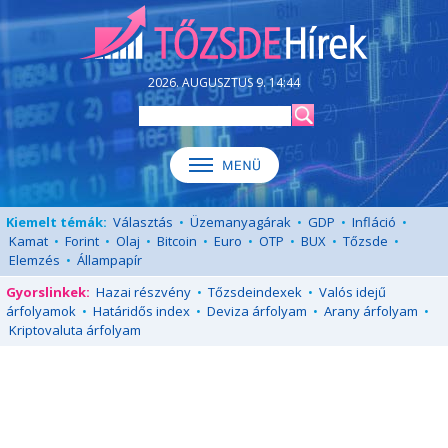
2026. AUGUSZTUS 9. 14:44
Kiemelt témák:
Választás
•
Üzemanyagárak
•
GDP
•
Infláció
•
Kamat
•
Forint
•
Olaj
•
Bitcoin
•
Euro
•
OTP
•
BUX
•
Tőzsde
•
Elemzés
•
Állampapír
Gyorslinkek:
Hazai részvény
•
Tőzsdeindexek
•
Valós idejű
árfolyamok
•
Határidős index
•
Deviza árfolyam
•
Arany árfolyam
•
Kriptovaluta árfolyam