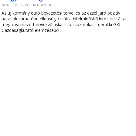
2026.05.15. 12:20 • TRENDFM.HU
Az új kormány euró bevezetési tervei és az ezzel járó pozitív
hatások várhatóan ellensúlyozzák a hitelminősítő intézetek által
megfogalmazott növekvő fiskális kockázatokat - derül ki GKI
Gazdaságkutató elemzéséből.