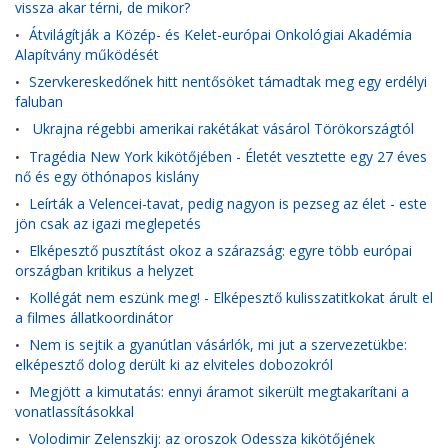
vissza akar térni, de mikor?
Átvilágítják a Közép- és Kelet-európai Onkológiai Akadémia
•
Alapítvány működését
Szervkereskedőnek hitt nentősöket támadtak meg egy erdélyi
•
faluban
Ukrajna régebbi amerikai rakétákat vásárol Törökországtól
•
Tragédia New York kikötőjében - Életét vesztette egy 27 éves
•
nő és egy öthónapos kislány
Leírták a Velencei-tavat, pedig nagyon is pezseg az élet - este
•
jön csak az igazi meglepetés
Elképesztő pusztítást okoz a szárazság: egyre több európai
•
országban kritikus a helyzet
Kollégát nem eszünk meg! - Elképesztő kulisszatitkokat árult el
•
a filmes állatkoordinátor
Nem is sejtik a gyanútlan vásárlók, mi jut a szervezetükbe:
•
elképesztő dolog derült ki az elviteles dobozokról
Megjött a kimutatás: ennyi áramot sikerült megtakarítani a
•
vonatlassításokkal
Volodimir Zelenszkij: az oroszok Odessza kikötőjének
•