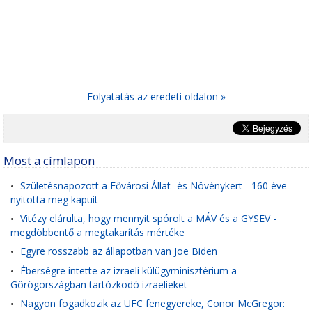
Folyatatás az eredeti oldalon »
Most a címlapon
Születésnapozott a Fővárosi Állat- és Növénykert - 160 éve
•
nyitotta meg kapuit
Vitézy elárulta, hogy mennyit spórolt a MÁV és a GYSEV -
•
megdöbbentő a megtakarítás mértéke
Egyre rosszabb az állapotban van Joe Biden
•
Éberségre intette az izraeli külügyminisztérium a
•
Görögországban tartózkodó izraelieket
Nagyon fogadkozik az UFC fenegyereke, Conor McGregor:
•