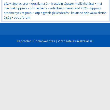
gáz világpiaci ára
•
iqos iluma ár
•
fresubin tápszer mellékhatásai
•
mai
meccsek tippmix
•
pöli rejtvény
•
volánbusz menetrend 2025
•
tippmix
eredmények tegnapi
•
otp egyenleglekérdezés
•
kaufland szlovákia akciós
újság
•
opus forum
Kapcsolat
•
Honlapkészítés
|
Vízszigetelés injektálással