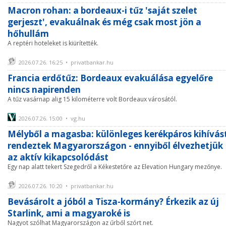
Macron rohan: a bordeaux-i tűz 'saját szelet
gerjeszt', evakuálnak és még csak most jön a
hőhullám
A reptéri hoteleket is kiürítették.
2026.07.26. 16:25 • privatbankar.hu
Francia erdőtűz: Bordeaux evakuálása egyelőre
nincs napirenden
A tűz vasárnap alig 15 kilométerre volt Bordeaux városától.
2026.07.26. 15:00 • vg.hu
Mélyből a magasba: különleges kerékpáros kihívás
rendeztek Magyarországon - ennyiből élvezhetjük
az aktív kikapcsolódást
Egy nap alatt tekert Szegedről a Kékestetőre az Elevation Hungary mezőnye.
2026.07.26. 10:20 • privatbankar.hu
Bevásárolt a jóból a Tisza-kormány? Érkezik az új
Starlink, ami a magyaroké is
Nagyot szólhat Magyarországon az űrből szórt net.