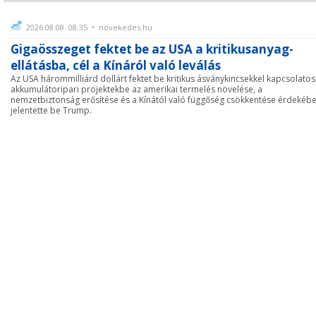
2026.08.08. 08:35 • novekedes.hu
Gigaösszeget fektet be az USA a kritikusanyag-
ellátásba, cél a Kínáról való leválás
Az USA hárommilliárd dollárt fektet be kritikus ásványkincsekkel kapcsolatos
akkumulátoripari projektekbe az amerikai termelés növelése, a
nemzetbiztonság erősítése és a Kínától való függőség csökkentése érdekébe
jelentette be Trump.