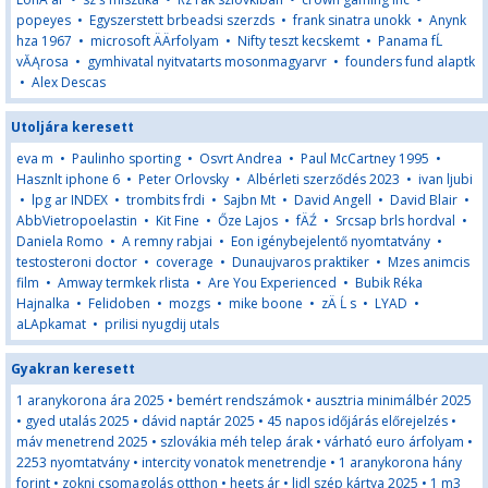
popeyes
•
Egyszerstett brbeadsi szerzds
•
frank sinatra unokk
•
Anynk
hza 1967
•
microsoft ÄÄrfolyam
•
Nifty teszt kecskemt
•
Panama fĹ
vĂĄrosa
•
gymhivatal nyitvatarts mosonmagyarvr
•
founders fund alaptk
•
Alex Descas
Utoljára keresett
eva m
•
Paulinho sporting
•
Osvrt Andrea
•
Paul McCartney 1995
•
Hasznlt iphone 6
•
Peter Orlovsky
•
Albérleti szerződés 2023
•
ivan ljubi
•
lpg ar INDEX
•
trombits frdi
•
Sajbn Mt
•
David Angell
•
David Blair
•
AbbVietropoelastin
•
Kit Fine
•
Őze Lajos
•
fÄŹ
•
Srcsap brls hordval
•
Daniela Romo
•
A remny rabjai
•
Eon igénybejelentő nyomtatvány
•
testosteroni doctor
•
coverage
•
Dunaujvaros praktiker
•
Mzes animcis
film
•
Amway termkek rlista
•
Are You Experienced
•
Bubik Réka
Hajnalka
•
Felidoben
•
mozgs
•
mike boone
•
zÄ Ĺ s
•
LYAD
•
aLApkamat
•
prilisi nyugdij utals
Gyakran keresett
1 aranykorona ára 2025
•
bemért rendszámok
•
ausztria minimálbér 2025
•
gyed utalás 2025
•
dávid naptár 2025
•
45 napos időjárás előrejelzés
•
máv menetrend 2025
•
szlovákia méh telep árak
•
várható euro árfolyam
•
2253 nyomtatvány
•
intercity vonatok menetrendje
•
1 aranykorona hány
forint
•
zokni csomagolás otthon
•
heets ár
•
lidl szép kártya 2025
•
1 m3