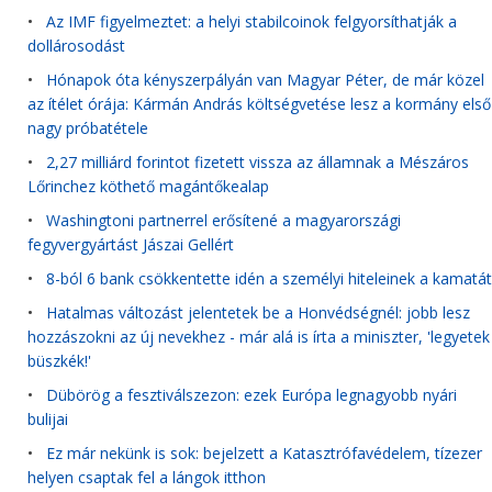
•
Az IMF figyelmeztet: a helyi stabilcoinok felgyorsíthatják a
dollárosodást
•
Hónapok óta kényszerpályán van Magyar Péter, de már közel
az ítélet órája: Kármán András költségvetése lesz a kormány első
nagy próbatétele
•
2,27 milliárd forintot fizetett vissza az államnak a Mészáros
Lőrinchez köthető magántőkealap
•
Washingtoni partnerrel erősítené a magyarországi
fegyvergyártást Jászai Gellért
•
8-ból 6 bank csökkentette idén a személyi hiteleinek a kamatát
•
Hatalmas változást jelentetek be a Honvédségnél: jobb lesz
hozzászokni az új nevekhez - már alá is írta a miniszter, 'legyetek
büszkék!'
•
Dübörög a fesztiválszezon: ezek Európa legnagyobb nyári
bulijai
•
Ez már nekünk is sok: bejelzett a Katasztrófavédelem, tízezer
helyen csaptak fel a lángok itthon