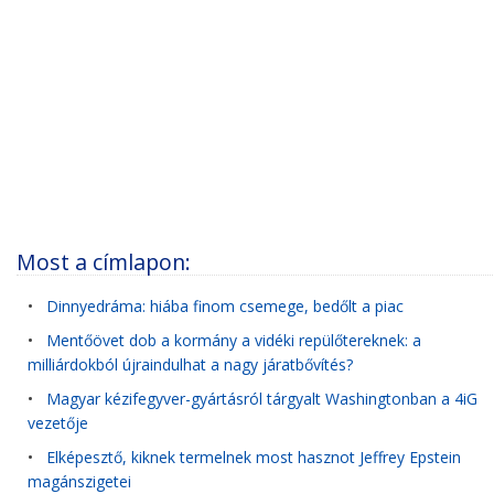
Most a címlapon:
•
Dinnyedráma: hiába finom csemege, bedőlt a piac
•
Mentőövet dob a kormány a vidéki repülőtereknek: a
milliárdokból újraindulhat a nagy járatbővítés?
•
Magyar kézifegyver-gyártásról tárgyalt Washingtonban a 4iG
vezetője
•
Elképesztő, kiknek termelnek most hasznot Jeffrey Epstein
magánszigetei