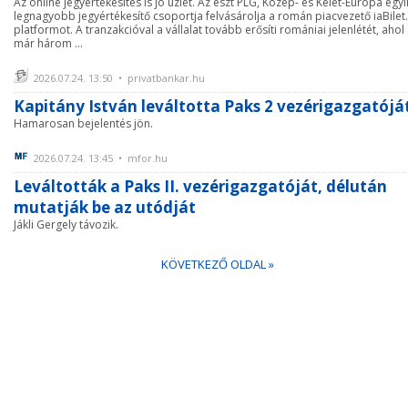
Az online jegyértékesítés is jó üzlet. Az észt PLG, Közép- és Kelet-Európa egyi
legnagyobb jegyértékesítő csoportja felvásárolja a román piacvezető iaBilet
platformot. A tranzakcióval a vállalat tovább erősíti romániai jelenlétét, ahol
már három ...
2026.07.24. 13:50 • privatbankar.hu
Kapitány István leváltotta Paks 2 vezérigazgatójá
Hamarosan bejelentés jön.
2026.07.24. 13:45 • mfor.hu
Leváltották a Paks II. vezérigazgatóját, délután
mutatják be az utódját
Jákli Gergely távozik.
KÖVETKEZŐ OLDAL »