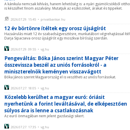
A kánikula nemcsak kihívás, hanem lehetőség is: a nyári gyümölcsökből otth
is készülhet finom aszalvány. Mutatjuk az eszközöket, árakat és tippeket.
2026.07.29. 15:45 • privatbankar.hu
12 év börtönre ítéltek egy orosz újságírót
Hazaárulás miatt 12 év szabadságvesztésre, munkatábori végrehajtással ítél
Darja Sipacseva orosz újságírót egy moszkvai bíróság szerdán.
2026.07.29. 09:55 • vg.hu
Pengeváltás: Bóka János szerint Magyar Péter
összevissza beszél az uniós forrásokról - a
miniszterelnök keményen visszavágott
Bóka János szerint Magyarország el is veszítheti az uniós forrásokat.
2026.07.27. 18:05 • vg.hu
Közelebb kerülhet a magyar euró: óriásit
nyerhetünk a forint leváltásával, de elképesztően
súlyos ára is lenne a csatlakozásnak
Az euró önmagában nem jelent gazdasági sikert.
2026.07.27. 17:35 • vg.hu