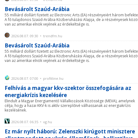
Bevásárolt Szaúd-Arábia
55 milliárd dollárt fizetett az Electronic Arts (EA) részvényeiért három befekte
A fő tulajdonos Szaúd-Arábia Közberuházási Alapja, de a részvényesek közö
van az amerikai elnök vejének az érdekeltsége is.
2026.08.07. 09:30 • trendfm.hu
Bevásárolt Szaúd-Arábia
55 milliárd dollárt fizetett az Electronic Arts (EA) részvényeiért három befekte
A fő tulajdonos Szaúd-Arábia Közberuházási Alapja, de a részvényesek közö
van az amerikai elnök vejének az érdekeltsége is.
2026.08.07. 07:00 • profitline.hu
Felhívás a magyar kkv-szektor összefogására az
energiakrízis kezelésére
Elindult a Magyar Energiamentő Vállalkozások Közössége (MEVA), amelynek
célja, hogy a hazai KKV-k is aktív szereplőivé válhassanak az energiakrízis
kezelésének.
2026.08.07. 06:35 • vg.hu
Ez már nyílt háború: Zelenszki kirúgott minisztere