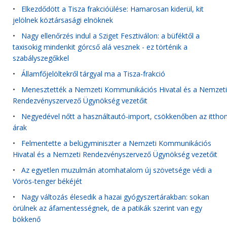
•
Elkezdődött a Tisza frakcióülése: Hamarosan kiderül, kit
jelölnek köztársasági elnöknek
•
Nagy ellenőrzés indul a Sziget Fesztiválon: a büféktől a
taxisokig mindenkit górcső alá vesznek - ez történik a
szabályszegőkkel
•
Államfőjelöltekről tárgyal ma a Tisza-frakció
•
Menesztették a Nemzeti Kommunikációs Hivatal és a Nemzeti
Rendezvényszervező Ügynökség vezetőit
•
Negyedével nőtt a használtautó-import, csökkenőben az itthon
árak
•
Felmentette a belügyminiszter a Nemzeti Kommunikációs
Hivatal és a Nemzeti Rendezvényszervező Ügynökség vezetőit
•
Az egyetlen muzulmán atomhatalom új szövetsége védi a
Vörös-tenger békéjét
•
Nagy változás élesedik a hazai gyógyszertárakban: sokan
örülnek az áfamentességnek, de a patikák szerint van egy
bökkenő