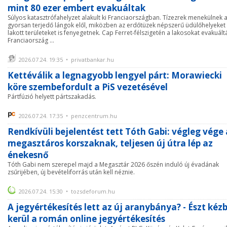
mint 80 ezer embert evakuáltak
Súlyos katasztrófahelyzet alakult ki Franciaországban. Tízezrek menekülnek 
gyorsan terjedő lángok elől, miközben az erdőtüzek népszerű üdülőhelyeket
lakott területeket is fenyegetnek. Cap Ferret-félszigetén a lakosokat evakuált
Franciaország ...
2026.07.24. 19:35 • privatbankar.hu
Kettéválik a legnagyobb lengyel párt: Morawiecki
köre szembefordult a PiS vezetésével
Pártfúzió helyett pártszakadás.
2026.07.24. 17:35 • penzcentrum.hu
Rendkívüli bejelentést tett Tóth Gabi: végleg vége 
megasztáros korszaknak, teljesen új útra lép az
énekesnő
Tóth Gabi nem szerepel majd a Megasztár 2026 őszén induló új évadának
zsűrijében, új bevételiforrás után kell néznie.
2026.07.24. 15:30 • tozsdeforum.hu
A jegyértékesítés lett az új aranybánya? - Észt kéz
kerül a román online jegyértékesítés