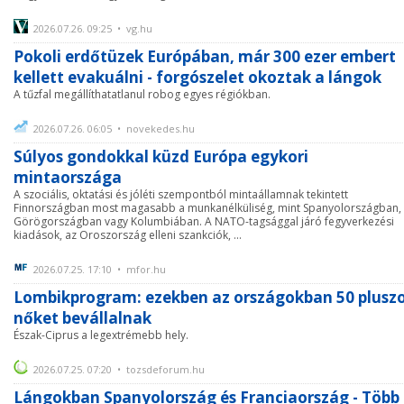
2026.07.26. 09:25 • vg.hu
Pokoli erdőtüzek Európában, már 300 ezer embert
kellett evakuálni - forgószelet okoztak a lángok
A tűzfal megállíthatatlanul robog egyes régiókban.
2026.07.26. 06:05 • novekedes.hu
Súlyos gondokkal küzd Európa egykori
mintaországa
A szociális, oktatási és jóléti szempontból mintaállamnak tekintett
Finnországban most magasabb a munkanélküliség, mint Spanyolországban,
Görögországban vagy Kolumbiában. A NATO-tagsággal járó fegyverkezési
kiadások, az Oroszország elleni szankciók, ...
2026.07.25. 17:10 • mfor.hu
Lombikprogram: ezekben az országokban 50 plusz
nőket bevállalnak
Észak-Ciprus a legextrémebb hely.
2026.07.25. 07:20 • tozsdeforum.hu
Lángokban Spanyolország és Franciaország - Több