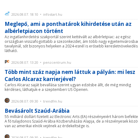
2026.08.07. 18:10 • infostart.hu
Meglepő, ami a ponthatárok kihirdetése után az
albérletpiacon történt
Az ingatlanhirdetési szakportál szerint kettévált az albérletpiac: az egész
országban visszafogottabb a szezonkezdet, ám több nagy egyetemvárosba
tavalyinál, sőt bizonyos helyeken a 2024-esnél is erősebb keresletnövekedés
látható.
2026.08.07. 13:20 • penzcentrum.hu
Több mint száz napja nem láttuk a pályán: mi lesz
Carlos Alcaraz karrierjével?
Carlos Alcaraz saját bevallása szerint ugyan edzésbe állt, de még mindig
kérdéses, láthatjuk-e a szeptemberi US Openen.
2026.08.07. 09:30 • trendfm.hu
Bevásárolt Szaúd-Arábia
55 milliárd dollárt fizetett az Electronic Arts (EA) részvényeiért három befekte
A fő tulajdonos Szaúd-Arábia Közberuházási Alapja, de a részvényesek közö
van az amerikai elnök vejének az érdekeltsége is.
2026.08.07. 09:30 • trendfm.hu