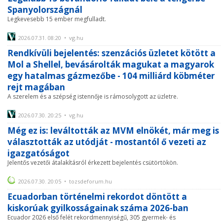
Spanyolországnál
Legkevesebb 15 ember megfulladt.
2026.07.31. 08:20 • vg.hu
Rendkívüli bejelentés: szenzációs üzletet kötött a
Mol a Shellel, bevásárolták magukat a magyarok
egy hatalmas gázmezőbe - 104 milliárd köbméter
rejt magában
A szerelem és a szépség istennője is rámosolygott az üzletre.
2026.07.30. 20:25 • vg.hu
Még ez is: leváltották az MVM elnökét, már meg is
választották az utódját - mostantól ő vezeti az
igazgatóságot
Jelentős vezetői átalakításról érkezett bejelentés csütörtökön.
2026.07.30. 20:05 • tozsdeforum.hu
Ecuadorban történelmi rekordot döntött a
kiskorúak gyilkosságainak száma 2026-ban
Ecuador 2026 első felét rekordmennyiségű, 305 gyermek- és