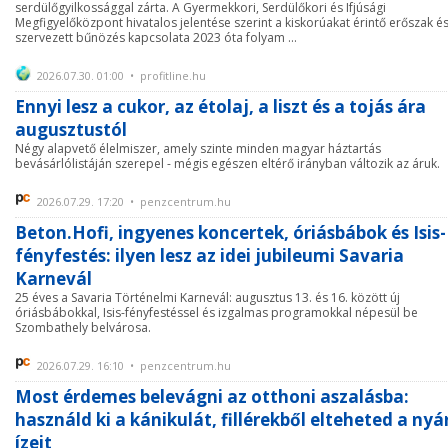
serdülőgyilkossággal zárta. A Gyermekkori, Serdülőkori és Ifjúsági
Megfigyelőközpont hivatalos jelentése szerint a kiskorúakat érintő erőszak és
szervezett bűnözés kapcsolata 2023 óta folyam ...
2026.07.30. 01:00 • profitline.hu
Ennyi lesz a cukor, az étolaj, a liszt és a tojás ára
augusztustól
Négy alapvető élelmiszer, amely szinte minden magyar háztartás
bevásárlólistáján szerepel - mégis egészen eltérő irányban változik az áruk.
2026.07.29. 17:20 • penzcentrum.hu
Beton.Hofi, ingyenes koncertek, óriásbábok és Isis-
fényfestés: ilyen lesz az idei jubileumi Savaria
Karnevál
25 éves a Savaria Történelmi Karnevál: augusztus 13. és 16. között új
óriásbábokkal, Isis-fényfestéssel és izgalmas programokkal népesül be
Szombathely belvárosa.
2026.07.29. 16:10 • penzcentrum.hu
Most érdemes belevágni az otthoni aszalásba:
használd ki a kánikulát, fillérekből elteheted a nyá
ízeit