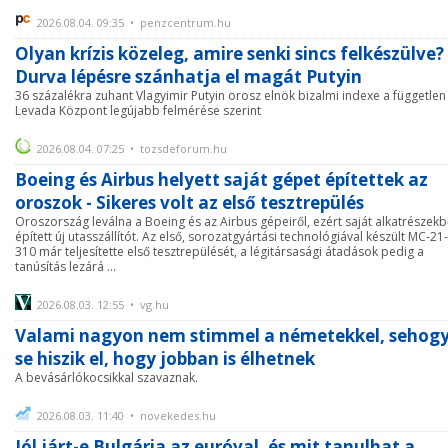
2026.08.04. 09:35 • penzcentrum.hu
Olyan krízis közeleg, amire senki sincs felkészülve?
Durva lépésre szánhatja el magát Putyin
36 százalékra zuhant Vlagyimir Putyin orosz elnök bizalmi indexe a független
Levada Központ legújabb felmérése szerint
2026.08.04. 07:25 • tozsdeforum.hu
Boeing és Airbus helyett saját gépet építettek az
oroszok - Sikeres volt az első tesztrepülés
Oroszország leválna a Boeing és az Airbus gépeiről, ezért saját alkatrészekb
épített új utasszállítót. Az első, sorozatgyártási technológiával készült MC-21-
310 már teljesítette első tesztrepülését, a légitársasági átadások pedig a
tanúsítás lezárá ...
2026.08.03. 12:55 • vg.hu
Valami nagyon nem stimmel a németekkel, sehog
se hiszik el, hogy jobban is élhetnek
A bevásárlókocsikkal szavaznak.
2026.08.03. 11:40 • novekedes.hu
Jól járt-e Bulgária az euróval, és mit tanulhat a