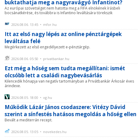
buktathatja meg a nagyravágyó Infantinot?
Az európai szövetséget nem hatotta meg a FIFA elnökének írásbeli
bocsánatkérése, és továbbra is Infantino leváltására törekszik
2026.08.06. 13:45 • mfor.hu
Itt az első nagy lépés az online pénztárgépek
leváltása felé
Megérkezett az első engedélyezett e-pénztárgép.
2026.08.06. 05:50 • privatbankar.hu
Ezt még a hőség sem tudta megállítani: ismét
olcsóbb lett a családi nagybevásárlás
Kilencedik hónapja van negatív tartományban a Privátbankár Árkosár éves
árindexe.
2026.08.05. 18:00 • vg.hu
Működik Lázár János csodaszere: Vitézy Dávid
szerint a sínfestés hatásos megoldás a hőség ellen
Bevált a mediterrán recept.
2026.08.05. 13:05 • novekedes.hu