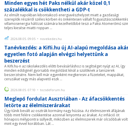
Minden egyes hét Paks nélkül akár közel 0,1
százalékkal is csökkentheti a GDP-t
Az elmúlt napokban kibontakozó energiavészhelyzet miatt a gazdasági
szereplők részéről széles körben és önkéntesen vállalt fogyasztáscsökkentés
villamosenergia hálózat számára kezelhetőbbé teszi a Paksi Atomerőmű szi
teljes kiesése miatti roppan ...
2026.08.05. 09:05 • novekedes.hu
Tanévkezdés: a Kifli.hu új AI-alapú megoldása aká
egyetlen fotó alapján elvégzi helyettünk a
beszerzést
A Kifli.hu-n az iskolakezdés előtti bevásárláshoz is segítséget nyújt az AI, így
minden eddiginél gyorsabb megoldást kínál a szülőknek a tanszerek
beszerzésére. Nem kell már egyenként megkeresni a füzeteket, mappákat,
ceruzákat vagy más alapvető eszk ...
2026.08.05. 07:10 • tozsdeforum.hu
Meglepő fordulat Ausztriában - Az áfacsökkentés
letörte az élelmiszerárakat
Úgy tűnik bevált az osztrák kormány nagy húzása. Az élelmiszerek áfájának
több mint felére csökkentése azonnal lenyomta az árakat. Az infláció öt
hónapos mélypontra süllyedt, miközben az élelmiszerek már olcsóbbak volt
mint egy évvel korábban. Lát ...