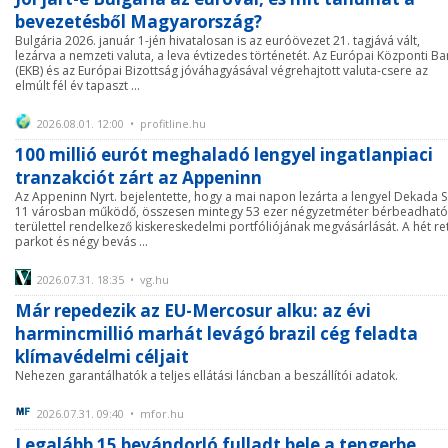
bevezetésből Magyarország?
Bulgária 2026. január 1-jén hivatalosan is az euróövezet 21. tagjává vált,
lezárva a nemzeti valuta, a leva évtizedes történetét. Az Európai Központi Ba
(EKB) és az Európai Bizottság jóváhagyásával végrehajtott valuta-csere az
elmúlt fél év tapaszt ...
2026.08.01. 12:00 • profitline.hu
100 millió eurót meghaladó lengyel ingatlanpiaci
tranzakciót zárt az Appeninn
Az Appeninn Nyrt. bejelentette, hogy a mai napon lezárta a lengyel Dekada S
11 városban működő, összesen mintegy 53 ezer négyzetméter bérbeadható
területtel rendelkező kiskereskedelmi portfóliójának megvásárlását. A hét ret
parkot és négy bevás ...
2026.07.31. 18:35 • vg.hu
Már repedezik az EU-Mercosur alku: az évi
harmincmillió marhát levágó brazil cég feladta
klímavédelmi céljait
Nehezen garantálhatók a teljes ellátási láncban a beszállítói adatok.
2026.07.31. 09:40 • mfor.hu
Legalább 15 bevándorló fulladt bele a tengerbe