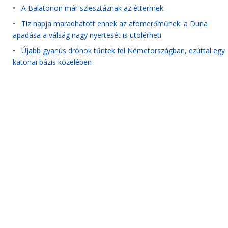
•
A Balatonon már sziesztáznak az éttermek
•
Tíz napja maradhatott ennek az atomerőműnek: a Duna
apadása a válság nagy nyertesét is utolérheti
•
Újabb gyanús drónok tűntek fel Németországban, ezúttal egy
katonai bázis közelében