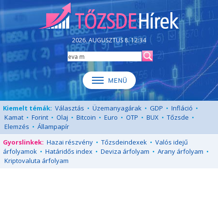
2026. AUGUSZTUS 8. 12:34
Kiemelt témák:
Választás
•
Üzemanyagárak
•
GDP
•
Infláció
•
Kamat
•
Forint
•
Olaj
•
Bitcoin
•
Euro
•
OTP
•
BUX
•
Tőzsde
•
Elemzés
•
Állampapír
Gyorslinkek:
Hazai részvény
•
Tőzsdeindexek
•
Valós idejű
árfolyamok
•
Határidős index
•
Deviza árfolyam
•
Arany árfolyam
•
Kriptovaluta árfolyam