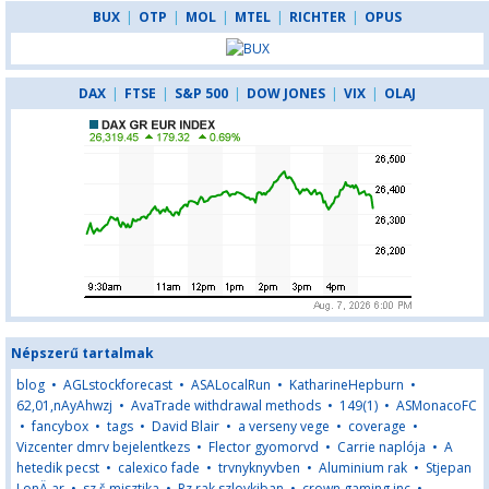
BUX
|
OTP
|
MOL
|
MTEL
|
RICHTER
|
OPUS
DAX
|
FTSE
|
S&P 500
|
DOW JONES
|
VIX
|
OLAJ
Népszerű tartalmak
blog
•
AGLstockforecast
•
ASALocalRun
•
KatharineHepburn
•
62,01,nAyAhwzj
•
AvaTrade withdrawal methods
•
149(1)
•
ASMonacoFC
•
fancybox
•
tags
•
David Blair
•
a verseny vege
•
coverage
•
Vizcenter dmrv bejelentkezs
•
Flector gyomorvd
•
Carrie naplója
•
A
hetedik pecst
•
calexico fade
•
trvnyknyvben
•
Aluminium rak
•
Stjepan
LonÄ ar
•
sz š misztika
•
Rz rak szlovkiban
•
crown gaming inc
•