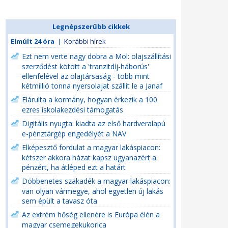
Legnépszerűbb cikkek
Elmúlt 24 óra
|
Korábbi hírek
Ezt nem verte nagy dobra a Mol: olajszállítási
szerződést kötött a 'tranzitdíj-háborús'
ellenfelével az olajtársaság - több mint
kétmillió tonna nyersolajat szállít le a Janaf
Elárulta a kormány, hogyan érkezik a 100
ezres iskolakezdési támogatás
Digitális nyugta: kiadta az első hardveralapú
e-pénztárgép engedélyét a NAV
Elképesztő fordulat a magyar lakáspiacon:
kétszer akkora házat kapsz ugyanazért a
pénzért, ha átléped ezt a határt
Döbbenetes szakadék a magyar lakáspiacon:
van olyan vármegye, ahol egyetlen új lakás
sem épült a tavasz óta
Az extrém hőség ellenére is Európa élén a
magyar csemegekukorica