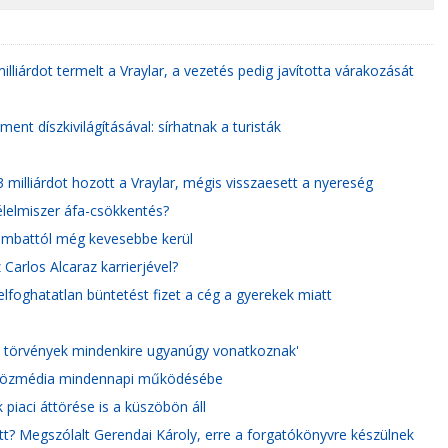
illiárdot termelt a Vraylar, a vezetés pedig javította várakozását
ent díszkivilágításával: sírhatnak a turisták
 milliárdot hozott a Vraylar, mégis visszaesett a nyereség
élelmiszer áfa-csökkentés?
szombattól még kevesebbe kerül
Carlos Alcaraz karrierjével?
elfoghatatlan büntetést fizet a cég a gyerekek miatt
a törvények mindenkire ugyanúgy vonatkoznak'
a közmédia mindennapi működésébe
 piaci áttörése is a küszöbön áll
t? Megszólalt Gerendai Károly, erre a forgatókönyvre készülnek