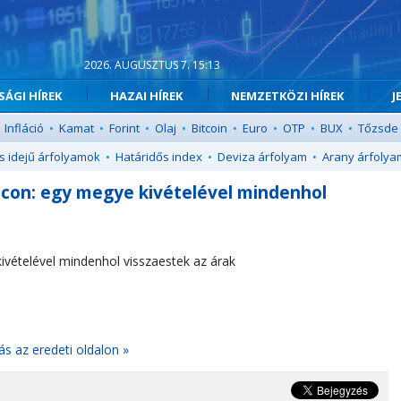
2026. AUGUSZTUS 7. 15:13
ÁGI HÍREK
HAZAI HÍREK
NEMZETKÖZI HÍREK
J
Infláció
•
Kamat
•
Forint
•
Olaj
•
Bitcoin
•
Euro
•
OTP
•
BUX
•
Tőzsde
s idejű árfolyamok
•
Határidős index
•
Deviza árfolyam
•
Arany árfolya
iacon: egy megye kivételével mindenhol
kivételével mindenhol visszaestek az árak
ás az eredeti oldalon »