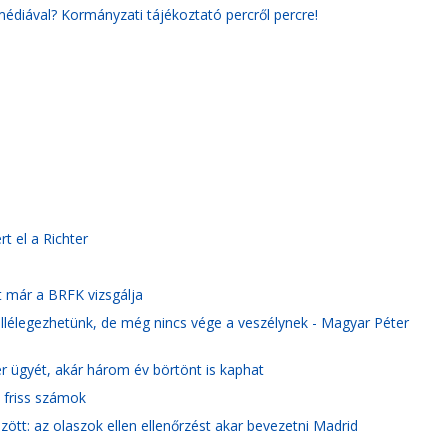
édiával? Kormányzati tájékoztató percről percre!
t el a Richter
t már a BRFK vizsgálja
lélegezhetünk, de még nincs vége a veszélynek - Magyar Péter
er ügyét, akár három év börtönt is kaphat
a friss számok
ött: az olaszok ellen ellenőrzést akar bevezetni Madrid