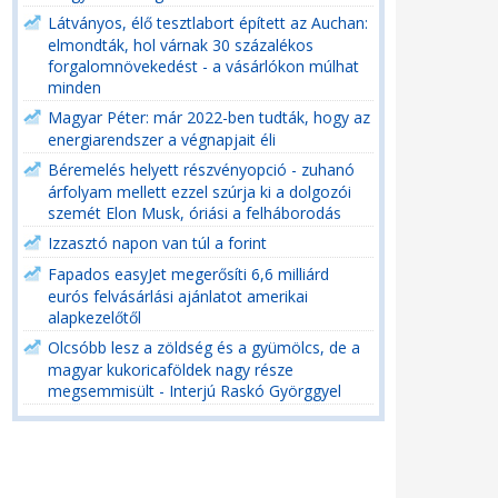
Látványos, élő tesztlabort épített az Auchan:
elmondták, hol várnak 30 százalékos
forgalomnövekedést - a vásárlókon múlhat
minden
Magyar Péter: már 2022-ben tudták, hogy az
energiarendszer a végnapjait éli
Béremelés helyett részvényopció - zuhanó
árfolyam mellett ezzel szúrja ki a dolgozói
szemét Elon Musk, óriási a felháborodás
Izzasztó napon van túl a forint
Fapados easyJet megerősíti 6,6 milliárd
eurós felvásárlási ajánlatot amerikai
alapkezelőtől
Olcsóbb lesz a zöldség és a gyümölcs, de a
magyar kukoricaföldek nagy része
megsemmisült - Interjú Raskó Györggyel