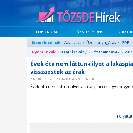
TOP 24 ÓRA
TŐZSDEI HÍREK
GAZDAS
Kiemelt témák:
Választás
•
Üzemanyagárak
•
GDP
•
Gyorslinkek:
Hazai részvény
•
Tőzsdeindexek
•
Való
Évek óta nem láttunk ilyet a lakásp
visszaestek az árak
2026.06.13. 12:05 • GAZDASAGPORTAL.HU
Évek óta nem láttunk ilyet a lakáspiacon: egy megye 
Folyatat