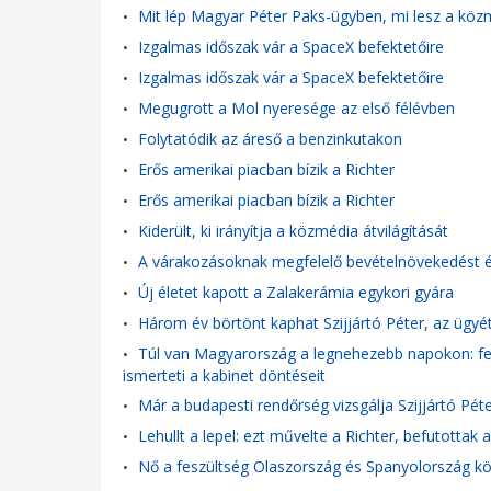
Mit lép Magyar Péter Paks-ügyben, mi lesz a közm
•
Izgalmas időszak vár a SpaceX befektetőire
•
Izgalmas időszak vár a SpaceX befektetőire
•
Megugrott a Mol nyeresége az első félévben
•
Folytatódik az áreső a benzinkutakon
•
Erős amerikai piacban bízik a Richter
•
Erős amerikai piacban bízik a Richter
•
Kiderült, ki irányítja a közmédia átvilágítását
•
A várakozásoknak megfelelő bevételnövekedést ér
•
Új életet kapott a Zalakerámia egykori gyára
•
Három év börtönt kaphat Szijjártó Péter, az ügyé
•
Túl van Magyarország a legnehezebb napokon: fel
•
ismerteti a kabinet döntéseit
Már a budapesti rendőrség vizsgálja Szijjártó Pét
•
Lehullt a lepel: ezt művelte a Richter, befutottak 
•
Nő a feszültség Olaszország és Spanyolország köz
•