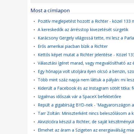
Most a címlapon
Pozitív meglepetést hozott a Richter - közel 133 m
•
A kereskedők az árrésstop kivezetését sürgetik
•
Karácsony Gergely világossá tette, mi lesz a Parlam
•
Erős amerikai piacban bízik a Richter
•
Kettős képet mutat a Richter jelentése - Közel 133
•
Választási ígéret marad, vagy megvalósítható az 
•
Egy hónapja volt utoljára ilyen olcsó a benzin, 
•
Több mint száz napja nem láttuk a pályán: mi lesz 
•
Kiderült a Facebook és az Instagram sötét titka: f
•
Izgalmas időszak vár a SpaceX befektetőire
•
Repült a gigabírság BYD-nek - 'Magyarországon 
•
Tarr Zoltán: Miniszterként nincs beleszólásom 
•
Akvizícióra készül a Richter, de saját készítményük
•
Elmehet az áram a Szigeten az energiaválság miat
•