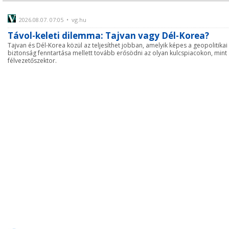
2026.08.07. 07:05 • vg.hu
Távol-keleti dilemma: Tajvan vagy Dél-Korea?
Tajvan és Dél-Korea közül az teljesíthet jobban, amelyik képes a geopolitikai
biztonság fenntartása mellett tovább erősödni az olyan kulcspiacokon, mint
félvezetőszektor.