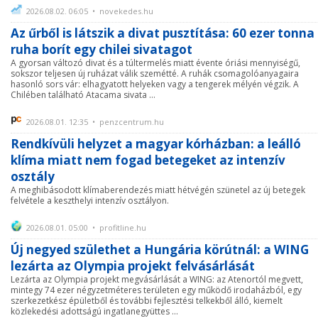
2026.08.02. 06:05 • novekedes.hu
Az űrből is látszik a divat pusztítása: 60 ezer tonna
ruha borít egy chilei sivatagot
A gyorsan változó divat és a túltermelés miatt évente óriási mennyiségű,
sokszor teljesen új ruházat válik szemétté. A ruhák csomagolóanyagaira
hasonló sors vár: elhagyatott helyeken vagy a tengerek mélyén végzik. A
Chilében található Atacama sivata ...
2026.08.01. 12:35 • penzcentrum.hu
Rendkívüli helyzet a magyar kórházban: a leálló
klíma miatt nem fogad betegeket az intenzív
osztály
A meghibásodott klímaberendezés miatt hétvégén szünetel az új betegek
felvétele a keszthelyi intenzív osztályon.
2026.08.01. 05:00 • profitline.hu
Új negyed születhet a Hungária körútnál: a WING
lezárta az Olympia projekt felvásárlását
Lezárta az Olympia projekt megvásárlását a WING: az Atenortól megvett,
mintegy 74 ezer négyzetméteres területen egy működő irodaházból, egy
szerkezetkész épületből és további fejlesztési telkekből álló, kiemelt
közlekedési adottságú ingatlanegyüttes ...