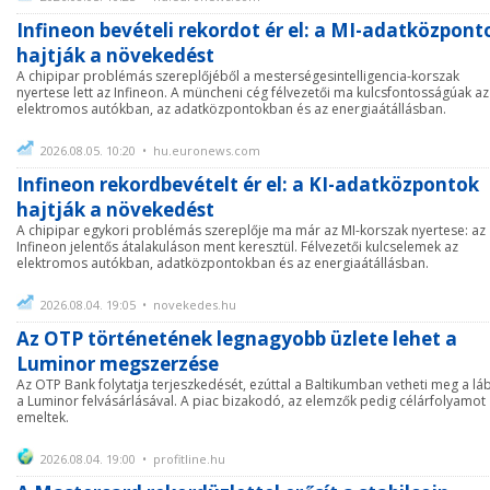
Infineon bevételi rekordot ér el: a MI-adatközpont
hajtják a növekedést
A chipipar problémás szereplőjéből a mesterségesintelligencia-korszak
nyertese lett az Infineon. A müncheni cég félvezetői ma kulcsfontosságúak az
elektromos autókban, az adatközpontokban és az energiaátállásban.
2026.08.05. 10:20 • hu.euronews.com
Infineon rekordbevételt ér el: a KI-adatközpontok
hajtják a növekedést
A chipipar egykori problémás szereplője ma már az MI-korszak nyertese: az
Infineon jelentős átalakuláson ment keresztül. Félvezetői kulcselemek az
elektromos autókban, adatközpontokban és az energiaátállásban.
2026.08.04. 19:05 • novekedes.hu
Az OTP történetének legnagyobb üzlete lehet a
Luminor megszerzése
Az OTP Bank folytatja terjeszkedését, ezúttal a Baltikumban vetheti meg a lá
a Luminor felvásárlásával. A piac bizakodó, az elemzők pedig célárfolyamot
emeltek.
2026.08.04. 19:00 • profitline.hu