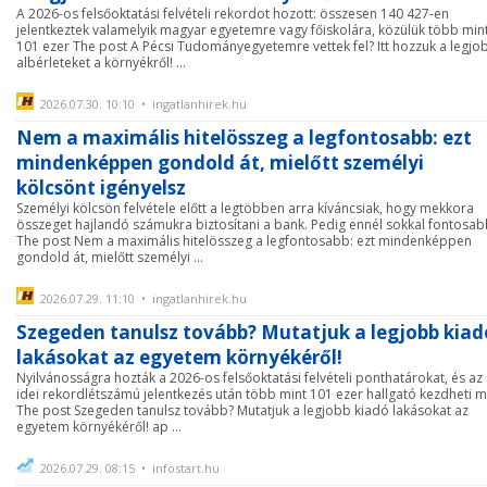
A 2026-os felsőoktatási felvételi rekordot hozott: összesen 140 427-en
jelentkeztek valamelyik magyar egyetemre vagy főiskolára, közülük több min
101 ezer The post A Pécsi Tudományegyetemre vettek fel? Itt hozzuk a legjo
albérleteket a környékről! ...
2026.07.30. 10:10 • ingatlanhirek.hu
Nem a maximális hitelösszeg a legfontosabb: ezt
mindenképpen gondold át, mielőtt személyi
kölcsönt igényelsz
Személyi kölcsön felvétele előtt a legtöbben arra kíváncsiak, hogy mekkora
összeget hajlandó számukra biztosítani a bank. Pedig ennél sokkal fontosa
The post Nem a maximális hitelösszeg a legfontosabb: ezt mindenképpen
gondold át, mielőtt személyi ...
2026.07.29. 11:10 • ingatlanhirek.hu
Szegeden tanulsz tovább? Mutatjuk a legjobb kiad
lakásokat az egyetem környékéről!
Nyilvánosságra hozták a 2026-os felsőoktatási felvételi ponthatárokat, és az
idei rekordlétszámú jelentkezés után több mint 101 ezer hallgató kezdheti 
The post Szegeden tanulsz tovább? Mutatjuk a legjobb kiadó lakásokat az
egyetem környékéről! ap ...
2026.07.29. 08:15 • infostart.hu