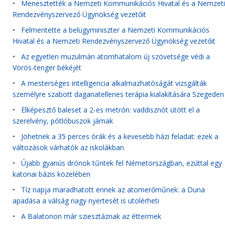
•
Menesztették a Nemzeti Kommunikációs Hivatal és a Nemzeti
Rendezvényszervező Ügynökség vezetőit
•
Felmentette a belügyminiszter a Nemzeti Kommunikációs
Hivatal és a Nemzeti Rendezvényszervező Ügynökség vezetőit
•
Az egyetlen muzulmán atomhatalom új szövetsége védi a
Vörös-tenger békéjét
•
A mesterséges intelligencia alkalmazhatóságát vizsgálták
személyre szabott daganatellenes terápia kialakítására Szegeden
•
Elképesztő baleset a 2-es metrón: vaddisznót ütött el a
szerelvény, pótlóbuszok járnak
•
Jöhetnek a 35 perces órák és a kevesebb házi feladat: ezek a
változások várhatók az iskolákban
•
Újabb gyanús drónok tűntek fel Németországban, ezúttal egy
katonai bázis közelében
•
Tíz napja maradhatott ennek az atomerőműnek: a Duna
apadása a válság nagy nyertesét is utolérheti
•
A Balatonon már sziesztáznak az éttermek