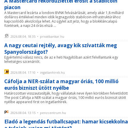
A Mastercard rekordüzlettel erősít a stabilcoin
piacon
A Mastercard lezárta a londoni BVNK felvásárlását, amely akár 1,8 milliárd
dolláros értékével minden idők legnagyobb stabilcoin-infrastruktúrához
kapcsolódó akvizíciója lehet. Az ügylet azt jelzi, hogy a blokkláncalapú
fizetések, a napi 24 órás elszá ...
2026.08.04. 18:35 • privatbankar.hu
A nagy ceutai rejtély, avagy kik szívatták meg
Spanyolországot?
Egyértelmű válasz nincs, de az e heti Nagyítóban azért felvillantunk egy
lehetséges szcenáriót.
2026.08.04. 17:10 • ingatlanhirek.hu
Cáfolja a NER-szálat a magyar óriás, 100 millió
eurós bizniszt ütött nyélbe
Határozottan visszautasítják, hogy vállalatuk neve ilyen körökben felvetődött
The post Cáfolja a NER-szálat a magyar óriás, 100 millió eurós bizniszt ütött
nyélbe appeared first on Ingatlanhírek.
2026.08.04. 13:15 • penzcentrum.hu
Eladó a legendás futballcsapat: hamar kicsekkoln