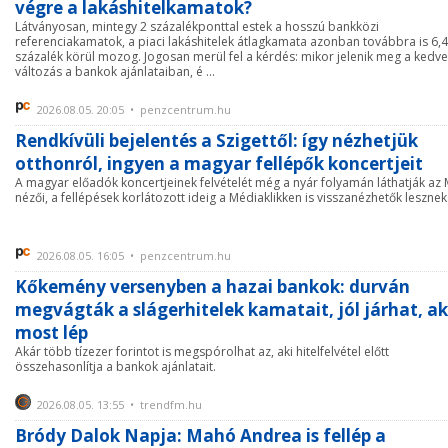
végre a lakáshitelkamatok?
Látványosan, mintegy 2 százalékponttal estek a hosszú bankközi
referenciakamatok, a piaci lakáshitelek átlagkamata azonban továbbra is 6,4
százalék körül mozog. Jogosan merül fel a kérdés: mikor jelenik meg a kedv
változás a bankok ajánlataiban, é ...
2026.08.05. 20:05 • penzcentrum.hu
Rendkívüli bejelentés a Szigettől: így nézhetjük
otthonról, ingyen a magyar fellépők koncertjeit
A magyar előadók koncertjeinek felvételét még a nyár folyamán láthatják az
nézői, a fellépések korlátozott ideig a Médiaklikken is visszanézhetők lesznek
2026.08.05. 16:05 • penzcentrum.hu
Kőkemény versenyben a hazai bankok: durván
megvágták a slágerhitelek kamatait, jól járhat, ak
most lép
Akár több tízezer forintot is megspórolhat az, aki hitelfelvétel előtt
összehasonlítja a bankok ajánlatait.
2026.08.05. 13:55 • trendfm.hu
Bródy Dalok Napja: Mahó Andrea is fellép a