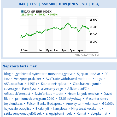
DAX
|
FTSE
|
S&P 500
|
DOW JONES
|
VIX
|
OLAJ
Népszerű tartalmak
blog
•
gymhivatal nyitvatarts mosonmagyarvr
•
Stjepan LonÄ ar
•
FC
Linz
•
Veszprm praktiker
•
AvaTrade withdrawal methods
•
tags
•
ASALocalRun
•
149(1)
•
KatharineHepburn
•
Olcs hasznlt gumi
•
coverage
•
Pam Byse
•
a verseny vege
•
ASMonacoFC
•
AGLstockforecast
•
Szvinfarktus mtt utn
•
Hrom kirlyok zenekar
•
David
Blair
•
prmiumvek program 2010
•
62,01,nAyAhwzj
•
Vizcenter dmrv
bejelentkezs
•
Falcon Banka Budapest
•
Amway termkek rlista
•
Gőzölős
hajvasaló babyliss
•
Bkakirlyfi
•
fancybox
•
Nifty teszt kecskemt
•
szökevényvonat jelölések
•
si egyiptomi nyelv
•
Kamat
•
aLApkamat
•