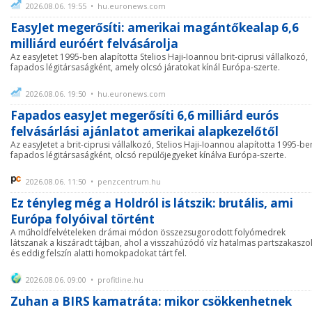
2026.08.06. 19:55 • hu.euronews.com
EasyJet megerősíti: amerikai magántőkealap 6,6
milliárd euróért felvásárolja
Az easyJetet 1995-ben alapította Stelios Haji-Ioannou brit-ciprusi vállalkozó,
fapados légitársaságként, amely olcsó járatokat kínál Európa-szerte.
2026.08.06. 19:50 • hu.euronews.com
Fapados easyJet megerősíti 6,6 milliárd eurós
felvásárlási ajánlatot amerikai alapkezelőtől
Az easyJetet a brit-ciprusi vállalkozó, Stelios Haji-Ioannou alapította 1995-be
fapados légitársaságként, olcsó repülőjegyeket kínálva Európa-szerte.
2026.08.06. 11:50 • penzcentrum.hu
Ez tényleg még a Holdról is látszik: brutális, ami
Európa folyóival történt
A műholdfelvételeken drámai módon összezsugorodott folyómedrek
látszanak a kiszáradt tájban, ahol a visszahúzódó víz hatalmas partszakaszo
és eddig felszín alatti homokpadokat tárt fel.
2026.08.06. 09:00 • profitline.hu
Zuhan a BIRS kamatráta: mikor csökkenhetnek