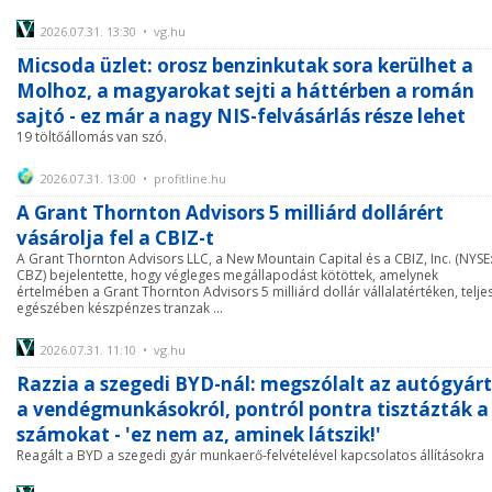
2026.07.31. 13:30 • vg.hu
Micsoda üzlet: orosz benzinkutak sora kerülhet a
Molhoz, a magyarokat sejti a háttérben a román
sajtó - ez már a nagy NIS-felvásárlás része lehet
19 töltőállomás van szó.
2026.07.31. 13:00 • profitline.hu
A Grant Thornton Advisors 5 milliárd dollárért
vásárolja fel a CBIZ-t
A Grant Thornton Advisors LLC, a New Mountain Capital és a CBIZ, Inc. (NYSE
CBZ) bejelentette, hogy végleges megállapodást kötöttek, amelynek
értelmében a Grant Thornton Advisors 5 milliárd dollár vállalatértéken, telje
egészében készpénzes tranzak ...
2026.07.31. 11:10 • vg.hu
Razzia a szegedi BYD-nál: megszólalt az autógyár
a vendégmunkásokról, pontról pontra tisztázták a
számokat - 'ez nem az, aminek látszik!'
Reagált a BYD a szegedi gyár munkaerő-felvételével kapcsolatos állításokra