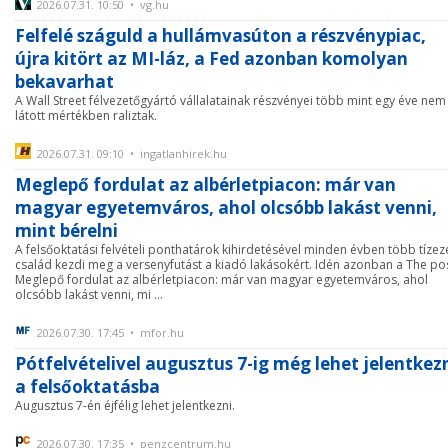
2026.07.31. 10:50 • vg.hu
Felfelé száguld a hullámvasúton a részvénypiac,
újra kitört az MI-láz, a Fed azonban komolyan
bekavarhat
A Wall Street félvezetőgyártó vállalatainak részvényei több mint egy éve nem
látott mértékben raliztak.
2026.07.31. 09:10 • ingatlanhirek.hu
Meglepő fordulat az albérletpiacon: már van
magyar egyetemváros, ahol olcsóbb lakást venni,
mint bérelni
A felsőoktatási felvételi ponthatárok kihirdetésével minden évben több tízez
család kezdi meg a versenyfutást a kiadó lakásokért. Idén azonban a The po
Meglepő fordulat az albérletpiacon: már van magyar egyetemváros, ahol
olcsóbb lakást venni, mi ...
2026.07.30. 17:45 • mfor.hu
Pótfelvételivel augusztus 7-ig még lehet jelentkez
a felsőoktatásba
Augusztus 7-én éjfélig lehet jelentkezni.
2026.07.30. 17:35 • penzcentrum.hu