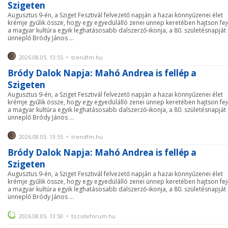
Szigeten
Augusztus 9-én, a Sziget Fesztivál felvezető napján a hazai könnyűzenei élet
krémje gyűlik össze, hogy egy egyedülálló zenei ünnep keretében hajtson fej
a magyar kultúra egyik leghatásosabb dalszerző-ikonja, a 80. születésnapját
ünneplő Bródy János ...
2026.08.05. 13:55 • trendfm.hu
Bródy Dalok Napja: Mahó Andrea is fellép a
Szigeten
Augusztus 9-én, a Sziget Fesztivál felvezető napján a hazai könnyűzenei élet
krémje gyűlik össze, hogy egy egyedülálló zenei ünnep keretében hajtson fej
a magyar kultúra egyik leghatásosabb dalszerző-ikonja, a 80. születésnapját
ünneplő Bródy János ...
2026.08.05. 13:55 • trendfm.hu
Bródy Dalok Napja: Mahó Andrea is fellép a
Szigeten
Augusztus 9-én, a Sziget Fesztivál felvezető napján a hazai könnyűzenei élet
krémje gyűlik össze, hogy egy egyedülálló zenei ünnep keretében hajtson fej
a magyar kultúra egyik leghatásosabb dalszerző-ikonja, a 80. születésnapját
ünneplő Bródy János ...
2026.08.05. 13:50 • tozsdeforum.hu