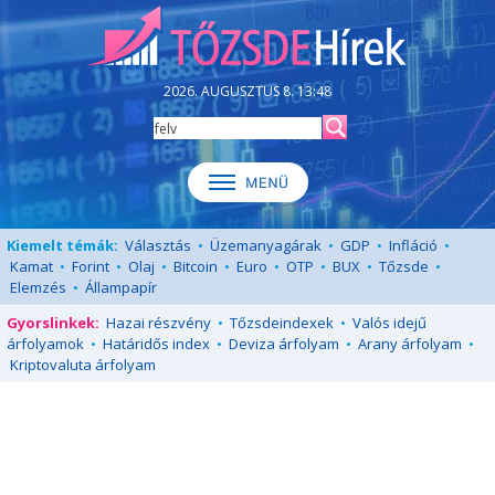
2026. AUGUSZTUS 8. 13:48
Kiemelt témák:
Választás
•
Üzemanyagárak
•
GDP
•
Infláció
•
Kamat
•
Forint
•
Olaj
•
Bitcoin
•
Euro
•
OTP
•
BUX
•
Tőzsde
•
Elemzés
•
Állampapír
Gyorslinkek:
Hazai részvény
•
Tőzsdeindexek
•
Valós idejű
árfolyamok
•
Határidős index
•
Deviza árfolyam
•
Arany árfolyam
•
Kriptovaluta árfolyam