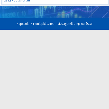
újság
•
opus forum
Kapcsolat
•
Honlapkészítés
|
Vízszigetelés injektálással