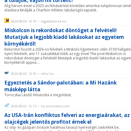
a tulajok, vajon mi történt?
Alig három évvel a 2023-as felvásárlást követően amerikai tulajdonosai ismé
eladásra kínálják a Charlton Athletic labdarúgócsapatát.
2026.08.04. 10:10 • ingatlanhirek.hu
Miskolcon is rekordokat döntöget a felvételi!
Mutatjuk a legjobb kiadó lakásokat az egyetem
környékéről!
Rekordot hozott a 2026-os felvételi a Miskolci Egyetemen: idén 3739 hallgató
nyert felvételt, ami 11 százalékkal több az egy évvel The post Miskolcon is
rekordokat döntöget a felvételi! Mutatjuk a legjobb kiadó lakásokat az egye
környékéről! appea ...
2026.08.03. 15:10 • mfor.hu
Egyeztetés a Sándor-palotában: a Mi Hazánk
másképp látta
Toroczkai László felvázolta a megoldást.
2026.08.03. 12:15 • hu.euronews.com
Az USA-Irán konfliktus felveri az energiaárakat, az
olajcégek jelentős profitot érnek el
Az olaj- és gázipari óriások hatalmas tavaszi nyereséget zsebeltek be,