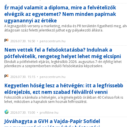
Ér majd valamit a diploma, mire a felvételizők
elvégzik az egyetemet? Nem minden papírnak
ugyanannyi az értéke
A legnagyobb verseny a marketing, média és PR területén figyelhető meg, ah
átlagosan száz feletti jelentkező juthat egy pályakezdő állásra.
2026.07.30. 16:50 • penzcentrum.hu
Nem vettek fel a felsőoktatásba? Indulnak a
pótfelvételik, rengeteg helyet lehet még elcsípni
Elindult a pótfelvételi eljárás, legkésőbb 2026. augusztus 7-én éjfélig lehet
jelentkezni a szeptemberben induló felsőoktatási képzésekre.
2026.07.30. 15:15 • penzcentrum.hu
Kegyetlen hőség lesz a hétvégén: itt a legfrissebb
előrejelzés, ezt nem szabad félvállról venni
Fokozódik a kánikula a hétvégén, a legmelegebb órákban 40 Celsius-fok is
lehet, miközben a hajnalok sem hoznak felfrissülést.
2026.07.30. 15:00 • profitline.hu
Jóváhagyta a GVH a Vajda-Papír Sofidel