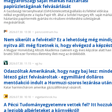
magyarországi saját márkás háztartási
papírüzletágának felvásárlását
A Gazdasági Versenyhivatal (GVH) kötelezettségvállalás és feltétel előírása
nélkül engedélyezte a Vajda-Papír Kft. által a Sofidel Hungary Kft. saját márká
háztartási papírtermék-gyártási és részbeni értékesítési üzletágának
megvásárlását.
2026.07.30. 13:30 • penzcentrum.hu
Nem sikerült a felvételi? Ez a lehetőség még mindi
nyitva áll: még fizetnek is, hogy elvégezd a képzés
A Magyar Honvédség Altiszti Akadémia csaknem egy éves képzése alatt havi
bruttó 500 ezer forintos illetmény illeti meg az érdeklődőt.
2026.07.30. 11:15 • vg.hu
Odaszóltak Amerikának, hogy nagy baj lesz: mind
létező gázt felvásároltak - egymilliárd dolláros
mentőakció indult a Hormuzi-szoros lezárása után
Katar harminchárom amerikai gázszállítmányt vásárolt.
2026.07.30. 10:10 • ingatlanhirek.hu
A Pécsi Tudományegyetemre vettek fel? Itt hozzu
a legjobb albérleteket a környékről!