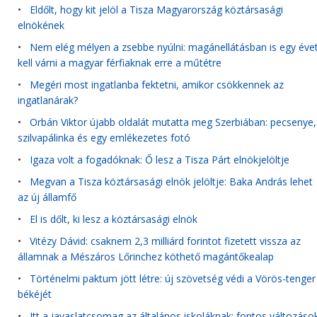
•
Eldőlt, hogy kit jelöl a Tisza Magyarország köztársasági
elnökének
•
Nem elég mélyen a zsebbe nyúlni: magánellátásban is egy éve
kell várni a magyar férfiaknak erre a műtétre
•
Megéri most ingatlanba fektetni, amikor csökkennek az
ingatlanárak?
•
Orbán Viktor újabb oldalát mutatta meg Szerbiában: pecsenye,
szilvapálinka és egy emlékezetes fotó
•
Igaza volt a fogadóknak: Ő lesz a Tisza Párt elnökjelöltje
•
Megvan a Tisza köztársasági elnök jelöltje: Baka András lehet
az új államfő
•
El is dőlt, ki lesz a köztársasági elnök
•
Vitézy Dávid: csaknem 2,3 milliárd forintot fizetett vissza az
államnak a Mészáros Lőrinchez köthető magántőkealap
•
Történelmi paktum jött létre: új szövetség védi a Vörös-tenger
békéjét
•
Itt a javaslatcsomag az általános iskoláknak: fontos változáso