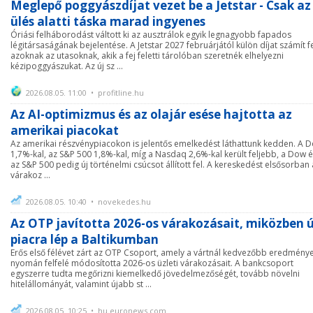
Meglepő poggyászdíjat vezet be a Jetstar - Csak az
ülés alatti táska marad ingyenes
Óriási felháborodást váltott ki az ausztrálok egyik legnagyobb fapados
légitársaságának bejelentése. A Jetstar 2027 februárjától külön díjat számít f
azoknak az utasoknak, akik a fej feletti tárolóban szeretnék elhelyezni
kézipoggyászukat. Az új sz ...
2026.08.05. 11:00 • profitline.hu
Az AI-optimizmus és az olajár esése hajtotta az
amerikai piacokat
Az amerikai részvénypiacokon is jelentős emelkedést láthattunk kedden. A 
1,7%-kal, az S&P 500 1,8%-kal, míg a Nasdaq 2,6%-kal került feljebb, a Dow 
az S&P 500 pedig új történelmi csúcsot állított fel. A kereskedést elsősorban 
várakoz ...
2026.08.05. 10:40 • novekedes.hu
Az OTP javította 2026-os várakozásait, miközben ú
piacra lép a Baltikumban
Erős első félévet zárt az OTP Csoport, amely a vártnál kedvezőbb eredmény
nyomán felfelé módosította 2026-os üzleti várakozásait. A bankcsoport
egyszerre tudta megőrizni kiemelkedő jövedelmezőségét, tovább növelni
hitelállományát, valamint újabb st ...
2026.08.05. 10:25 • hu.euronews.com