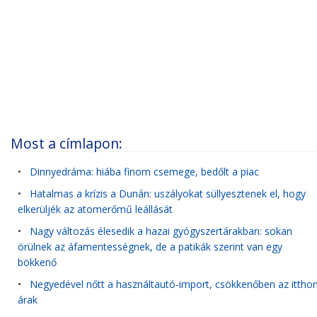
Most a címlapon:
•
Dinnyedráma: hiába finom csemege, bedőlt a piac
•
Hatalmas a krízis a Dunán: uszályokat süllyesztenek el, hogy
elkerüljék az atomerőmű leállását
•
Nagy változás élesedik a hazai gyógyszertárakban: sokan
örülnek az áfamentességnek, de a patikák szerint van egy
bökkenő
•
Negyedével nőtt a használtautó-import, csökkenőben az itthon
árak