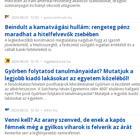
miközben az iráni-amerikai feszültség akadozó szállításokat, dráguló
üzemanyagot és hiányt okozott világszerte.
2026.08.03. 12:05 • penzcentrum.hu
Beindult a kamatvágási hullám: rengeteg pénz
maradhat a hitelfelvevők zsebében
A legkedvezőbb konstrukció megtalálása nagyban függ az igazolt
jövedelemtől, a hitelösszegtől, a fedezetül szolgáló ingatlan értékétől és a
vállalt banki feltételektől is.
2026.08.03. 10:10 • ingatlanhirek.hu
Győrben folytatod tanulmányaidat? Mutatjuk a
legjobb kiadó lakásokat az egyetem közeléből!
A felsőoktatási felvételi ponthatárok kihirdetésével Győrben is kezdetét vette
az albérletszezon. A Széchenyi István Egyetemre idén 4697 elsőéves hallgató
nyert The post Győrben folytatod tanulmányaidat? Mutatjuk a legjobb kiadó
lakásokat az egyetem ...
2026.08.02. 10:55 • mfor.hu
Venni kell? Az arany szenved, de enek a kapós
fémnek még a gyilkos viharok is felverik az árát
Kenterbe veri a legfényesebb nemesfémet.