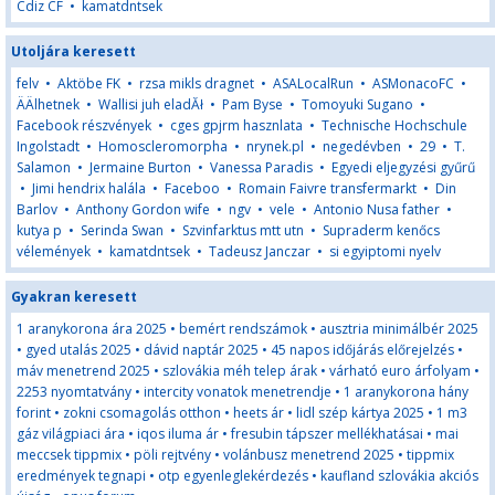
Cdiz CF
•
kamatdntsek
Utoljára keresett
felv
•
Aktöbe FK
•
rzsa mikls dragnet
•
ASALocalRun
•
ASMonacoFC
•
ÄÄlhetnek
•
Wallisi juh eladĂł
•
Pam Byse
•
Tomoyuki Sugano
•
Facebook részvények
•
cges gpjrm hasznlata
•
Technische Hochschule
Ingolstadt
•
Homoscleromorpha
•
nrynek.pl
•
negedévben
•
29
•
T.
Salamon
•
Jermaine Burton
•
Vanessa Paradis
•
Egyedi eljegyzési gyűrű
•
Jimi hendrix halála
•
Faceboo
•
Romain Faivre transfermarkt
•
Din
Barlov
•
Anthony Gordon wife
•
ngv
•
vele
•
Antonio Nusa father
•
kutya p
•
Serinda Swan
•
Szvinfarktus mtt utn
•
Supraderm kenőcs
vélemények
•
kamatdntsek
•
Tadeusz Janczar
•
si egyiptomi nyelv
Gyakran keresett
1 aranykorona ára 2025
•
bemért rendszámok
•
ausztria minimálbér 2025
•
gyed utalás 2025
•
dávid naptár 2025
•
45 napos időjárás előrejelzés
•
máv menetrend 2025
•
szlovákia méh telep árak
•
várható euro árfolyam
•
2253 nyomtatvány
•
intercity vonatok menetrendje
•
1 aranykorona hány
forint
•
zokni csomagolás otthon
•
heets ár
•
lidl szép kártya 2025
•
1 m3
gáz világpiaci ára
•
iqos iluma ár
•
fresubin tápszer mellékhatásai
•
mai
meccsek tippmix
•
pöli rejtvény
•
volánbusz menetrend 2025
•
tippmix
eredmények tegnapi
•
otp egyenleglekérdezés
•
kaufland szlovákia akciós