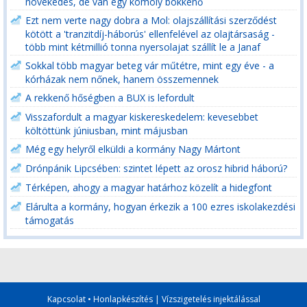
növekedés, de van egy komoly bökkenő
Ezt nem verte nagy dobra a Mol: olajszállítási szerződést
kötött a 'tranzitdíj-háborús' ellenfelével az olajtársaság -
több mint kétmillió tonna nyersolajat szállít le a Janaf
Sokkal több magyar beteg vár műtétre, mint egy éve - a
kórházak nem nőnek, hanem összemennek
A rekkenő hőségben a BUX is lefordult
Visszafordult a magyar kiskereskedelem: kevesebbet
költöttünk júniusban, mint májusban
Még egy helyről elküldi a kormány Nagy Mártont
Drónpánik Lipcsében: szintet lépett az orosz hibrid háború?
Térképen, ahogy a magyar határhoz közelít a hidegfont
Elárulta a kormány, hogyan érkezik a 100 ezres iskolakezdési
támogatás
Kapcsolat
•
Honlapkészítés
|
Vízszigetelés injektálással