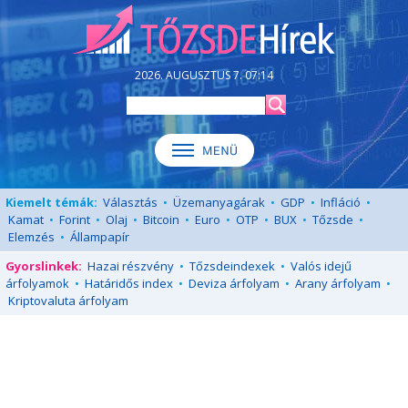
2026. AUGUSZTUS 7. 07:14
Kiemelt témák:
Választás
•
Üzemanyagárak
•
GDP
•
Infláció
•
Kamat
•
Forint
•
Olaj
•
Bitcoin
•
Euro
•
OTP
•
BUX
•
Tőzsde
•
Elemzés
•
Állampapír
Gyorslinkek:
Hazai részvény
•
Tőzsdeindexek
•
Valós idejű
árfolyamok
•
Határidős index
•
Deviza árfolyam
•
Arany árfolyam
•
Kriptovaluta árfolyam