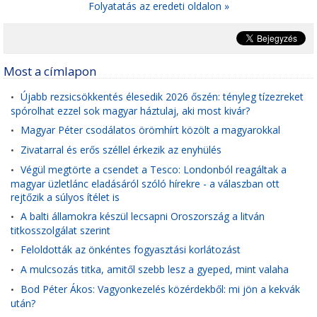
Folyatatás az eredeti oldalon »
Most a címlapon
Újabb rezsicsökkentés élesedik 2026 őszén: tényleg tízezreket
•
spórolhat ezzel sok magyar háztulaj, aki most kivár?
Magyar Péter csodálatos örömhírt közölt a magyarokkal
•
Zivatarral és erős széllel érkezik az enyhülés
•
Végül megtörte a csendet a Tesco: Londonból reagáltak a
•
magyar üzletlánc eladásáról szóló hírekre - a válaszban ott
rejtőzik a súlyos ítélet is
A balti államokra készül lecsapni Oroszország a litván
•
titkosszolgálat szerint
Feloldották az önkéntes fogyasztási korlátozást
•
A mulcsozás titka, amitől szebb lesz a gyeped, mint valaha
•
Bod Péter Ákos: Vagyonkezelés közérdekből: mi jön a kekvák
•
után?