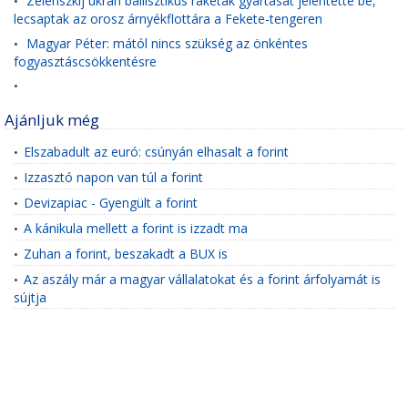
Zelenszkij ukrán ballisztikus rakéták gyártását jelentette be,
•
lecsaptak az orosz árnyékflottára a Fekete-tengeren
Magyar Péter: mától nincs szükség az önkéntes
•
fogyasztáscsökkentésre
•
Ajánljuk még
Elszabadult az euró: csúnyán elhasalt a forint
•
Izzasztó napon van túl a forint
•
Devizapiac - Gyengült a forint
•
A kánikula mellett a forint is izzadt ma
•
Zuhan a forint, beszakadt a BUX is
•
Az aszály már a magyar vállalatokat és a forint árfolyamát is
•
sújtja