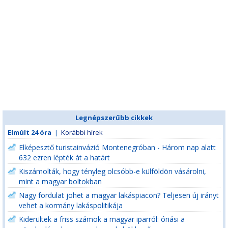
Legnépszerűbb cikkek
Elmúlt 24 óra
|
Korábbi hírek
Elképesztő turistainvázió Montenegróban - Három nap alatt
632 ezren lépték át a határt
Kiszámolták, hogy tényleg olcsóbb-e külföldön vásárolni,
mint a magyar boltokban
Nagy fordulat jöhet a magyar lakáspiacon? Teljesen új irányt
vehet a kormány lakáspolitikája
Kiderültek a friss számok a magyar iparról: óriási a