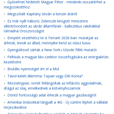
Győzelmet hirdetett Magyar Péter - mindenki visszatérhet a
•
megszokotthoz
Megszólalt Kapitány István a benzin áráról
•
Ez már nyílt háború: Zelenszki kirúgott minisztere
•
ellentmondott az ukrán államfőnek - ballisztikus rakétákkal
támadná Oroszországot
Ennyiért vezethetsz te is Ferrarit 2026-ban: mutatjuk az
•
árlistát, leesik az állad, mennyibe kerül az olasz luxus
Gyengüléssel zártak a New York-i tőzsde főbb mutatói
•
Felhívás a magyar kkv-szektor összefogására az energiakrízis
•
kezelésére
Brutális nyereséget ért el a Mol
•
Távol-keleti dilemma: Tajvan vagy Dél-Korea?
•
Részvénypiac: ismét fellángoltak az inflációs aggodalmak,
•
drágul az olaj, emelkednek a kötvényhozamok
Döntő fontosságú adat érkezik a magyar gazdaságról
•
Amerikai óriásokkal tárgyalt a 4iG - Új szintre léphet a vállalat
•
terjeszkedése