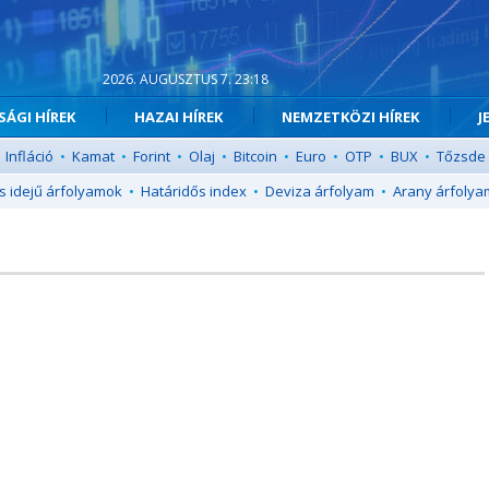
2026. AUGUSZTUS 7. 23:18
ÁGI HÍREK
HAZAI HÍREK
NEMZETKÖZI HÍREK
J
Infláció
•
Kamat
•
Forint
•
Olaj
•
Bitcoin
•
Euro
•
OTP
•
BUX
•
Tőzsde
s idejű árfolyamok
•
Határidős index
•
Deviza árfolyam
•
Arany árfolya