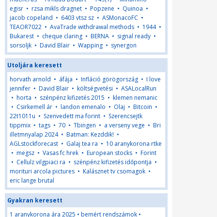
egisr
•
rzsa mikls dragnet
•
Popzene
•
Quinoa
•
jacob copeland
•
6403 vtsz sz
•
ASMonacoFC
•
TEAOR7022
•
AvaTrade withdrawal methods
•
1944
•
Bukarest
•
cheque claring
•
BERNA
•
signal ready
•
sorsoljk
•
David Blair
•
Wapping
•
synergon
Utoljára keresett
horvath arnold
•
áfája
•
Infláció görögország
•
I love
jennifer
•
David Blair
•
költségvetési
•
ASALocalRun
•
horta
•
szénpénz kifizetés 2015
•
klemen nemanic
•
Csirkemell ár
•
landon emenalo
•
Olaj
•
Bitcoin
•
22t1011u
•
Szenvedett ma forint
•
Szerencsejtk
tippmix
•
tags
•
70
•
Tbingen
•
a verseny vege
•
Bri
illetmnyalap 2024
•
Batman: Kezddik!
•
AGLstockforecast
•
Galaj tea ra
•
10 aranykorona rtke
•
megsz
•
Vasas fc hrek
•
European stocks
•
Forint
•
Cellulz vilgpiaci ra
•
szénpénz kifizetés időpontja
•
morituri arcola pictures
•
Kalásznet tv csomagok
•
eric lange brutal
Gyakran keresett
1 aranykorona ára 2025
•
bemért rendszámok
•