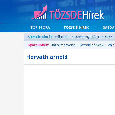
TOP 24 ÓRA
TŐZSDEI HÍREK
GAZDAS
Kiemelt témák:
Választás
•
Üzemanyagárak
•
GDP
•
Gyorslinkek:
Hazai részvény
•
Tőzsdeindexek
•
Való
Horvath arnold