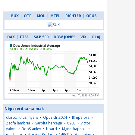
BUX
|
OTP
|
MOL
|
MTEL
|
RICHTER
|
OPUS
DAX
|
FTSE
|
S&P 500
|
DOW JONES
|
VIX
|
OLAJ
Népszerű tartalmak
clorox rufus myers
•
Opus clr 2024
•
lllmpa bra
•
Zsofa lambria
•
Sarolta hercegn
•
8903
•
victor
yalom
•
BobStanley
•
board
•
Mgneskapcsol
•
macheras
•
Arnaud Bodart
•
149(1)
•
Minamino
•