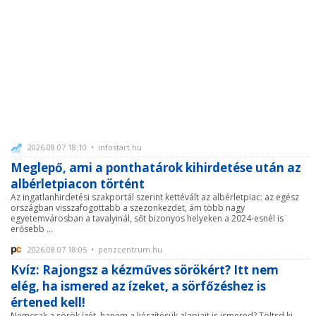
2026.08.07 18:10 • infostart.hu
Meglepő, ami a ponthatárok kihirdetése után az
albérletpiacon történt
Az ingatlanhirdetési szakportál szerint kettévált az albérletpiac: az egész
országban visszafogottabb a szezonkezdet, ám több nagy
egyetemvárosban a tavalyinál, sőt bizonyos helyeken a 2024-esnél is
erősebb ...
2026.08.07 18:05 • penzcentrum.hu
Kvíz: Rajongsz a kézműves sörökért? Itt nem
elég, ha ismered az ízeket, a sörfőzéshez is
értened kell!
Nemcsak a sörök ízét, hanem a készítésük alapjait is ismered? Töltsd ki