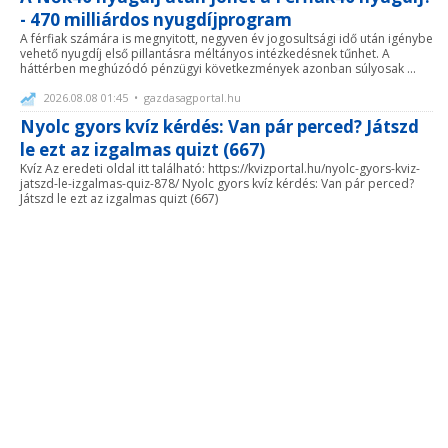
- 470 milliárdos nyugdíjprogram
A férfiak számára is megnyitott, negyven év jogosultsági idő után igénybe
vehető nyugdíj első pillantásra méltányos intézkedésnek tűnhet. A
háttérben meghúzódó pénzügyi következmények azonban súlyosak ...
2026.08.08 01:45 • gazdasagportal.hu
Nyolc gyors kvíz kérdés: Van pár perced? Játszd
le ezt az izgalmas quizt (667)
Kvíz Az eredeti oldal itt található: https://kvizportal.hu/nyolc-gyors-kviz-
jatszd-le-izgalmas-quiz-878/ Nyolc gyors kvíz kérdés: Van pár perced?
Játszd le ezt az izgalmas quizt (667)