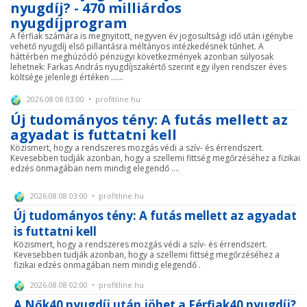
nyugdíj? - 470 milliárdos
nyugdíjprogram
A férfiak számára is megnyitott, negyven év jogosultsági idő után igénybe
vehető nyugdíj első pillantásra méltányos intézkedésnek tűnhet. A
háttérben meghúzódó pénzügyi következmények azonban súlyosak
lehetnek: Farkas András nyugdíjszakértő szerint egy ilyen rendszer éves
költsége jelenlegi értéken ......
2026.08.08 03:00 • profitline.hu
Új tudományos tény: A futás mellett az
agyadat is futtatni kell
Közismert, hogy a rendszeres mozgás védi a szív- és érrendszert.
Kevesebben tudják azonban, hogy a szellemi fittség megőrzéséhez a fizikai
edzés önmagában nem mindig elegendő ....
2026.08.08 03:00 • profitline.hu
Új tudományos tény: A futás mellett az agyadat
is futtatni kell
Közismert, hogy a rendszeres mozgás védi a szív- és érrendszert.
Kevesebben tudják azonban, hogy a szellemi fittség megőrzéséhez a
fizikai edzés önmagában nem mindig elegendő .
2026.08.08 02:00 • profitline.hu
A Nők40 nyugdíj után jöhet a Férfiak40 nyugdíj?