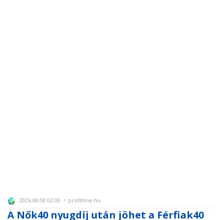
2026.08.08 02:00 • profitline.hu
A Nők40 nyugdíj után jöhet a Férfiak40