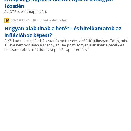
tőzsdén
Az OTP is erős napot zárt.
2026.08.07 18:10 • ingatlanhirek.hu
Hogyan alakulnak a betéti- és hitelkamatok az
inflációhoz képest?
A KSH adatai alapján 1,2 százalék volt az éves infláció júliusban. Több, mint
10 éve nem volt ilyen alacsony az The post Hogyan alakulnak a betéti- és
hitelkamatok az inflációhoz képest? appeared first ...