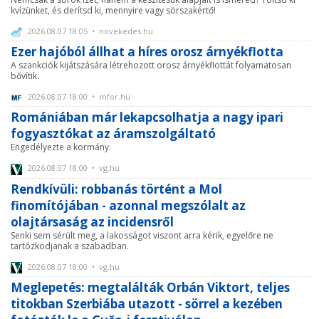
kvízünket, és derítsd ki, mennyire vagy sörszakértő!
2026.08.07 18:05 • novekedes.hu
Ezer hajóból állhat a híres orosz árnyékflotta
A szankciók kijátszására létrehozott orosz árnyékflottát folyamatosan
bővítik.
2026.08.07 18:00 • mfor.hu
Romániában már lekapcsolhatja a nagy ipari
fogyasztókat az áramszolgáltató
Engedélyezte a kormány.
2026.08.07 18:00 • vg.hu
Rendkívüli: robbanás történt a Mol
finomítójában - azonnal megszólalt az
olajtársaság az incidensről
Senki sem sérült meg, a lakosságot viszont arra kérik, egyelőre ne
tartózkodjanak a szabadban.
2026.08.07 18:00 • vg.hu
Meglepetés: megtalálták Orbán Viktort, teljes
titokban Szerbiába utazott - sörrel a kezében