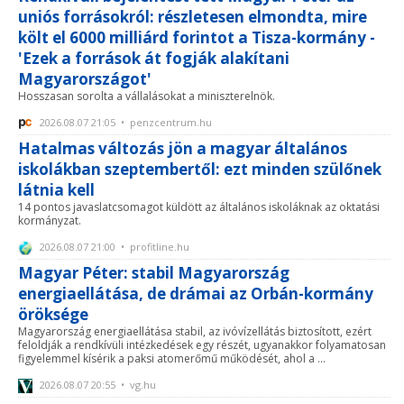
uniós forrásokról: részletesen elmondta, mire
költ el 6000 milliárd forintot a Tisza-kormány -
'Ezek a források át fogják alakítani
Magyarországot'
Hosszasan sorolta a vállalásokat a miniszterelnök.
2026.08.07 21:05 • penzcentrum.hu
Hatalmas változás jön a magyar általános
iskolákban szeptembertől: ezt minden szülőnek
látnia kell
14 pontos javaslatcsomagot küldött az általános iskoláknak az oktatási
kormányzat.
2026.08.07 21:00 • profitline.hu
Magyar Péter: stabil Magyarország
energiaellátása, de drámai az Orbán-kormány
öröksége
Magyarország energiaellátása stabil, az ivóvízellátás biztosított, ezért
feloldják a rendkívüli intézkedések egy részét, ugyanakkor folyamatosan
figyelemmel kísérik a paksi atomerőmű működését, ahol a ...
2026.08.07 20:55 • vg.hu