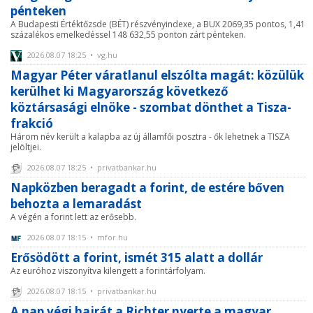
pénteken
A Budapesti Értéktőzsde (BÉT) részvényindexe, a BUX 2069,35 pontos, 1,41
százalékos emelkedéssel 148 632,55 ponton zárt pénteken.
2026.08.07 18:25 • vg.hu
Magyar Péter váratlanul elszólta magát: közülük
kerülhet ki Magyarország következő
köztársasági elnöke - szombat dönthet a Tisza-
frakció
Három név került a kalapba az új államfői posztra - ők lehetnek a TISZA
jelöltjei.
2026.08.07 18:25 • privatbankar.hu
Napközben beragadt a forint, de estére bőven
behozta a lemaradást
A végén a forint lett az erősebb.
2026.08.07 18:15 • mfor.hu
Erősödött a forint, ismét 315 alatt a dollár
Az euróhoz viszonyítva kilengett a forintárfolyam.
2026.08.07 18:15 • privatbankar.hu
A nap végi hajrát a Richter nyerte a magyar