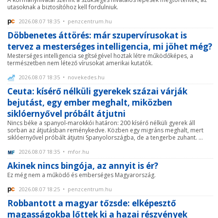
utasoknak a biztosítóhoz kell fordulniuk.
2026.08.07 18:35 • penzcentrum.hu
Döbbenetes áttörés: már szupervírusokat is
tervez a mesterséges intelligencia, mi jöhet még?
Mesterséges intelligencia segítségével hoztak létre működőképes, a
természetben nem létező vírusokat amerikai kutatók.
2026.08.07 18:35 • novekedes.hu
Ceuta: kísérő nélküli gyerekek százai várják
bejutást, egy ember meghalt, miközben
siklóernyővel próbált átjutni
Nincs béke a spanyol-marokkói határon: 200 kísérő nélküli gyerek áll
sorban az átjutásban reménykedve. Közben egy migráns meghalt, mert
siklóernyővel próbált átjutni Spanyolországba, de a tengerbe zuhant. ...
2026.08.07 18:35 • mfor.hu
Akinek nincs bingója, az annyit is ér?
Ez még nem a működő és emberséges Magyarország.
2026.08.07 18:25 • penzcentrum.hu
Robbantott a magyar tőzsde: elképesztő
magasságokba lőttek ki a hazai részvények