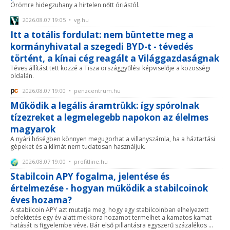
Örömre hidegzuhany a hirtelen nőtt óriástól.
2026.08.07 19:05 • vg.hu
Itt a totális fordulat: nem büntette meg a
kormányhivatal a szegedi BYD-t - tévedés
történt, a kínai cég reagált a Világgazdaságnak
Téves állítást tett közzé a Tisza országgyűlési képviselője a közösségi
oldalán.
2026.08.07 19:00 • penzcentrum.hu
Működik a legális áramtrükk: így spórolnak
tízezreket a legmelegebb napokon az élelmes
magyarok
A nyári hőségben könnyen megugorhat a villanyszámla, ha a háztartási
gépeket és a klímát nem tudatosan használjuk.
2026.08.07 19:00 • profitline.hu
Stabilcoin APY fogalma, jelentése és
értelmezése - hogyan működik a stabilcoinok
éves hozama?
A stabilcoin APY azt mutatja meg, hogy egy stabilcoinban elhelyezett
befektetés egy év alatt mekkora hozamot termelhet a kamatos kamat
hatását is figyelembe véve. Bár első pillantásra egyszerű százalékos ...