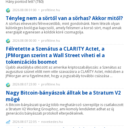
Hány pontod lett? (780)
2026.08.08 01:00 • profitline.hu
Tényleg nem a sörtől van a sörhas? Akkor mitől?
A sörhas elnevezés félrevezetőbb, mint gondolnánk. Nem létezik olyan
különleges biológiai kapcsoló, amely felismeri a korsó sört, majd annak
energiáját egyenesen a köldök köré csomagolja.
2026.08.08 00:00 • profitline.hu
Félretette a Szenátus a CLARITY Actet, a
JPMorgan szerint a Wall Street viheti el a
tokenizációs boomot
Újabb akadályba ütközött az amerikai kriptoszabályozás: a Szenátus az
augusztusi szünet előtt nem vitte szavazásra a CLARITY Actet, miközben a
JPMorgan arra figyelmeztet, hogy a jogszabály további csúszása ...
2026.08.07 23:00 • profitline.hu
Nagy Bitcoin-bányászok álltak be a Stratum V2
mögé
A Bitcoin-bányászati iparág több meghatározó szereplője is csatlakozott
a Stratum V2 Working Grouphoz, ami komoly lendületet adhat az új
generációs bányászati protokoll elterjedésének.
2026.08.07 22:05 • novekedes.hu