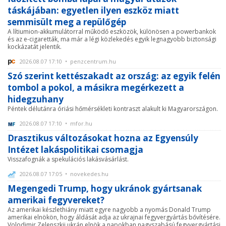
táskájában: egyetlen ilyen eszköz miatt
semmisült meg a repülőgép
A lítiumion-akkumulátorral működő eszközök, különösen a powerbankok
és az e-cigaretták, ma már a légi közlekedés egyik legnagyobb biztonsági
kockázatát jelentik.
2026.08.07 17:10 • penzcentrum.hu
Szó szerint kettészakadt az ország: az egyik felén
tombol a pokol, a másikra megérkezett a
hidegzuhany
Péntek délutánra óriási hőmérsékleti kontraszt alakult ki Magyarországon.
2026.08.07 17:10 • mfor.hu
Drasztikus változásokat hozna az Egyensúly
Intézet lakáspolitikai csomagja
Visszafognák a spekulációs lakásvásárlást.
2026.08.07 17:05 • novekedes.hu
Megengedi Trump, hogy ukránok gyártsanak
amerikai fegyvereket?
Az amerikai készlethiány miatt egyre nagyobb a nyomás Donald Trump
amerikai elnökön, hogy áldását adja az ukrajnai fegyvergyártás bővítésére.
Volodimir Zelenszkij ukrán elnök a napokban nagyszabású fegyvergyártási