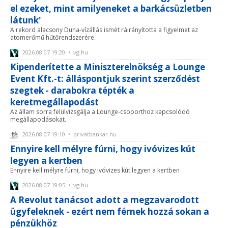
el ezeket, mint amilyeneket a barkácsüzletben
látunk'
A rekord alacsony Duna-vízállás ismét ráirányította a figyelmet az
atomerőmű hűtőrendszerére.
2026.08.07 19:20 • vg.hu
Kipenderítette a Miniszterelnökség a Lounge
Event Kft.-t: álláspontjuk szerint szerződést
szegtek - darabokra tépték a
keretmegállapodást
Az állam sorra felülvizsgálja a Lounge-csoporthoz kapcsolódó
megállapodásokat.
2026.08.07 19:10 • privatbankar.hu
Ennyire kell mélyre fúrni, hogy ivóvizes kút
legyen a kertben
Ennyire kell mélyre fúrni, hogy ivóvizes kút legyen a kertben
2026.08.07 19:05 • vg.hu
A Revolut tanácsot adott a megzavarodott
ügyfeleknek - ezért nem férnek hozzá sokan a
pénzükhöz