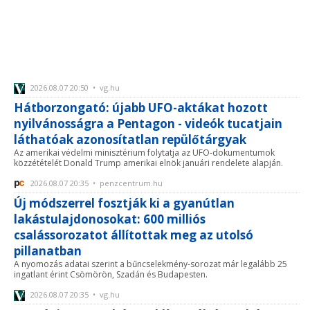
2026.08.07 20:50 • vg.hu
Hátborzongató: újabb UFO-aktákat hozott
nyilvánosságra a Pentagon - videók tucatjain
láthatóak azonosítatlan repülőtárgyak
Az amerikai védelmi minisztérium folytatja az UFO-dokumentumok
közzétételét Donald Trump amerikai elnök januári rendelete alapján.
2026.08.07 20:35 • penzcentrum.hu
Új módszerrel fosztják ki a gyanútlan
lakástulajdonosokat: 600 milliós
csalássorozatot állítottak meg az utolsó
pillanatban
A nyomozás adatai szerint a bűncselekmény-sorozat már legalább 25
ingatlant érint Csömörön, Szadán és Budapesten.
2026.08.07 20:35 • vg.hu