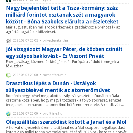
Nagy bejelentést tett a Tisza-kormány: száz
milliárd forintot osztanak szét a magyarok
között - Bóna Szabolcs elárulta a részleteket
Már augusztusban milliárdok érkeznek a gazdákhoz: előrehozzák az
agrártámogatások kifizetését.
2026.08.07 20:05 • privatbankar.hu
Jól vizsgázott Magyar Péter, de közben csinált
egy súlyos baklövést - Ez Viszont Privát
Energiaválság, közmédiás kirúgások és Európára zúduló tömegek a
fókuszban.
2026.08.07 20:00 • tozsdeforum.hu
Drasztikus lépés a Dunán - Uszályok
süllyesztésével mentik az atomerőművet
Románia négy, kővel megrakott uszályt süllyesztett a Dunába a Bala-
csatorna közelében, hogy megváltoztassák a folyó sodrását, és vizet
tereljenek a cernavodai atomerőmű hűtőrendszere felé. A rendkívüli ...
2026.08.07 20:00 • profitline.hu
Olajszállítási szerződést kötött a Janaf és a Mol
A horvát olajvezeték-üzemeltető Janaf és a Mol-csoport megállapodást
kötött 2,05 millió tonna nyersolaj szállításáról 2026-ra - közölte a horvát