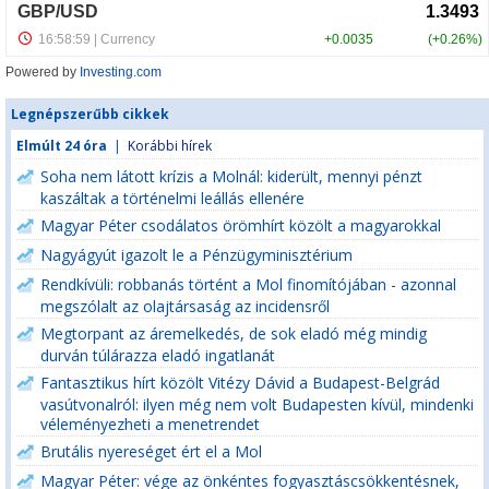
Powered by
Investing.com
Legnépszerűbb cikkek
Elmúlt 24 óra
|
Korábbi hírek
Soha nem látott krízis a Molnál: kiderült, mennyi pénzt
kaszáltak a történelmi leállás ellenére
Magyar Péter csodálatos örömhírt közölt a magyarokkal
Nagyágyút igazolt le a Pénzügyminisztérium
Rendkívüli: robbanás történt a Mol finomítójában - azonnal
megszólalt az olajtársaság az incidensről
Megtorpant az áremelkedés, de sok eladó még mindig
durván túlárazza eladó ingatlanát
Fantasztikus hírt közölt Vitézy Dávid a Budapest-Belgrád
vasútvonalról: ilyen még nem volt Budapesten kívül, mindenki
véleményezheti a menetrendet
Brutális nyereséget ért el a Mol
Magyar Péter: vége az önkéntes fogyasztáscsökkentésnek,