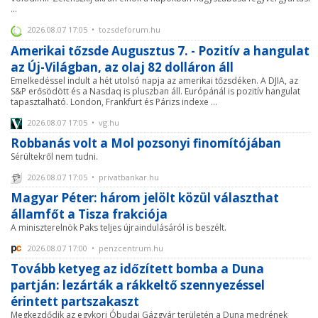
...
2026.08.07 17:05 • tozsdeforum.hu
Amerikai tőzsde Augusztus 7. - Pozitív a hangulat
az Új-Világban, az olaj 82 dolláron áll
Emelkedéssel indult a hét utolsó napja az amerikai tőzsdéken. A DJIA, az
S&P erősödött és a Nasdaq is pluszban áll. Európánál is pozitív hangulat
tapasztalható. London, Frankfurt és Párizs indexe ...
2026.08.07 17:05 • vg.hu
Robbanás volt a Mol pozsonyi finomítójában
Sérültekről nem tudni.
2026.08.07 17:05 • privatbankar.hu
Magyar Péter: három jelölt közül választhat
államfőt a Tisza frakciója
A miniszterelnök Paks teljes újraindulásáról is beszélt.
2026.08.07 17:00 • penzcentrum.hu
Tovább ketyeg az időzített bomba a Duna
partján: lezárták a rákkeltő szennyezéssel
érintett partszakaszt
Megkezdődik az egykori Óbudai Gázgyár területén a Duna medrének