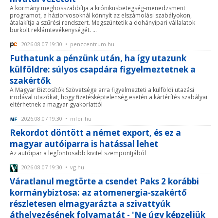
A kormány meghosszabbítja a krónikusbetegség-menedzsment
programot, a háziorvosoknál könnyít az elszámolási szabályokon,
átalakítja a szűrési rendszert. Megszüntetik a dohányipari vállalatok
burkolt reklámtevékenységét. ...
2026.08.07 19:30 • penzcentrum.hu
Futhatunk a pénzünk után, ha így utazunk
külföldre: súlyos csapdára figyelmeztetnek a
szakértők
A Magyar Biztosítók Szövetsége arra figyelmezteti a külföldi utazási
irodával utazókat, hogy fizetésképtelenség esetén a kártérítés szabályai
eltérhetnek a magyar gyakorlattól
2026.08.07 19:30 • mfor.hu
Rekordot döntött a német export, és ez a
magyar autóiparra is hatással lehet
Az autóipar a legfontosabb kivitel szempontjából
2026.08.07 19:30 • vg.hu
Váratlanul megtörte a csendet Paks 2 korábbi
kormánybiztosa: az atomenergia-szakértő
részletesen elmagyarázta a szivattyúk
áthelyezésének folyamatát - 'Ne úgy képzeljük