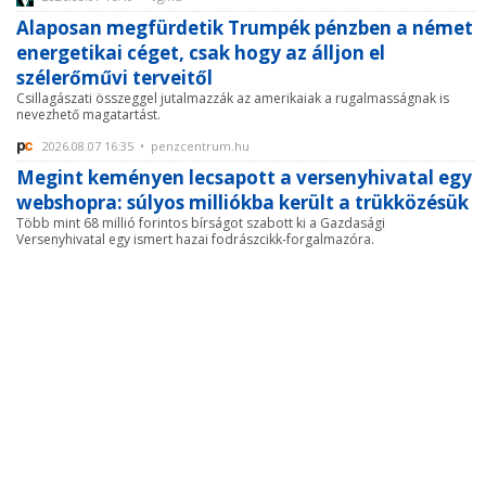
Alaposan megfürdetik Trumpék pénzben a német
energetikai céget, csak hogy az álljon el
szélerőművi terveitől
Csillagászati összeggel jutalmazzák az amerikaiak a rugalmasságnak is
nevezhető magatartást.
2026.08.07 16:35 • penzcentrum.hu
Megint keményen lecsapott a versenyhivatal egy
webshopra: súlyos milliókba került a trükközésük
Több mint 68 millió forintos bírságot szabott ki a Gazdasági
Versenyhivatal egy ismert hazai fodrászcikk-forgalmazóra.