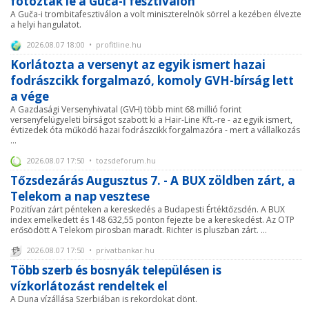
fotózták le a Guča-i fesztiválon
A Guča-i trombitafesztiválon a volt miniszterelnök sörrel a kezében élvezte
a helyi hangulatot.
2026.08.07 18:00 • profitline.hu
Korlátozta a versenyt az egyik ismert hazai
fodrászcikk forgalmazó, komoly GVH-bírság lett
a vége
A Gazdasági Versenyhivatal (GVH) több mint 68 millió forint
versenyfelügyeleti bírságot szabott ki a Hair-Line Kft.-re - az egyik ismert,
évtizedek óta működő hazai fodrászcikk forgalmazóra - mert a vállalkozás
...
2026.08.07 17:50 • tozsdeforum.hu
Tőzsdezárás Augusztus 7. - A BUX zöldben zárt, a
Telekom a nap vesztese
Pozitívan zárt pénteken a kereskedés a Budapesti Értéktőzsdén. A BUX
index emelkedett és 148 632,55 ponton fejezte be a kereskedést. Az OTP
erősödött A Telekom pirosban maradt. Richter is pluszban zárt. ...
2026.08.07 17:50 • privatbankar.hu
Több szerb és bosnyák településen is
vízkorlátozást rendeltek el
A Duna vízállása Szerbiában is rekordokat dönt.