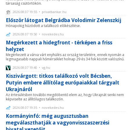
társaság csütörtökön.
2026.08.07 19:55 • privatbankar.hu
Először látogat Belgrádba Volodimir Zelenszkij
Hónapokig húzódott a találkozó előkészítése.
2026.08.07 19:50 • novekedes.hu
Megérkezett a hidegfront - térképen a friss
helyzet
Megérkezett a várva várt enyhülés az ország területére, ennek nyomán a
legmagasabb nappali hőmérséklet holnap 29 és 34 fok között valószínű.
2026.08.07 19:40 • vg.hu
Kiszivárgott: titkos találkozó volt Bécsben,
Putyin embere állítólag európaiakkal tárgyalt
Ukrajnáról
Az értesülésben további megdöbentő elem az, hogy Ukrajnát senki nem
képviselte az állítólagos találkozón.
2026.08.07 19:35 • novekedes.hu
Kormányinfó: még augusztusban
megválaszthatják a vagyonvisszaszerzési
hivatal vezetőit