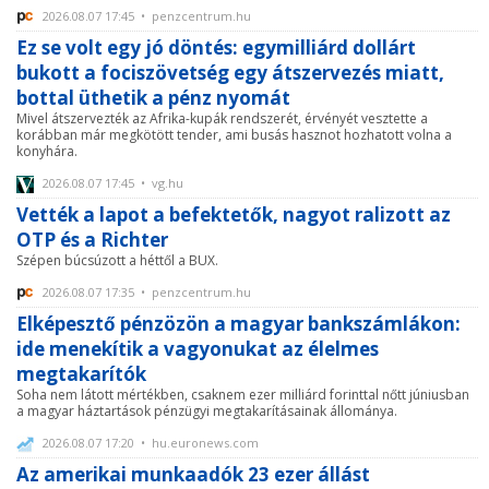
2026.08.07 17:45 • penzcentrum.hu
Ez se volt egy jó döntés: egymilliárd dollárt
bukott a fociszövetség egy átszervezés miatt,
bottal üthetik a pénz nyomát
Mivel átszervezték az Afrika-kupák rendszerét, érvényét vesztette a
korábban már megkötött tender, ami busás hasznot hozhatott volna a
konyhára.
2026.08.07 17:45 • vg.hu
Vették a lapot a befektetők, nagyot ralizott az
OTP és a Richter
Szépen búcsúzott a héttől a BUX.
2026.08.07 17:35 • penzcentrum.hu
Elképesztő pénzözön a magyar bankszámlákon:
ide menekítik a vagyonukat az élelmes
megtakarítók
Soha nem látott mértékben, csaknem ezer milliárd forinttal nőtt júniusban
a magyar háztartások pénzügyi megtakarításainak állománya.
2026.08.07 17:20 • hu.euronews.com
Az amerikai munkaadók 23 ezer állást