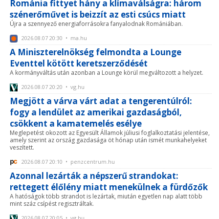
Románia fittyet hány a klímaválságra: három
szénerőművet is beizzít az esti csúcs miatt
Újra a szennyező energiaforrásokra fanyalodnak Romániában.
2026.08.07 20:30 • ma.hu
A Miniszterelnökség felmondta a Lounge
Eventtel kötött keretszerződését
A kormányváltás után azonban a Lounge körül megváltozott a helyzet.
2026.08.07 20:20 • vg.hu
Megjött a várva várt adat a tengerentúlról:
fogy a lendület az amerikai gazdaságból,
csökkent a kamatemelés esélye
Meglepetést okozott az Egyesült Államok júliusi foglalkoztatási jelentése,
amely szerint az ország gazdasága öt hónap után ismét munkahelyeket
veszített.
2026.08.07 20:10 • penzcentrum.hu
Azonnal lezárták a népszerű strandokat:
rettegett élőlény miatt menekülnek a fürdőzők
A hatóságok több strandot is lezártak, miután egyetlen nap alatt több
mint száz csípést regisztráltak.
2026.08.07 20:05 • vg.hu