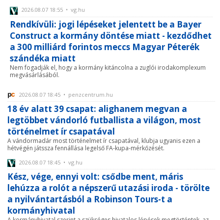
2026.08.07 18:55 • vg.hu
Rendkívüli: jogi lépéseket jelentett be a Bayer
Construct a kormány döntése miatt - kezdődhet
a 300 milliárd forintos meccs Magyar Péterék
szándéka miatt
Nem fogadják el, hogy a kormány kitáncolna a zuglói irodakomplexum
megvásárlásából.
2026.08.07 18:45 • penzcentrum.hu
18 év alatt 39 csapat: alighanem megvan a
legtöbbet vándorló futballista a világon, most
történelmet ír csapatával
A vándormadár most történelmet ír csapatával, klubja ugyanis ezen a
hétvégén játssza fennállása legelső FA-kupa-mérkőzését.
2026.08.07 18:45 • vg.hu
Kész, vége, ennyi volt: csődbe ment, máris
lehúzza a rolót a népszerű utazási iroda - törölte
a nyilvántartásból a Robinson Tours-t a
kormányhivatal
A kormányhivatal szerint a szükséges hivatalos lépések megtörténtek, az