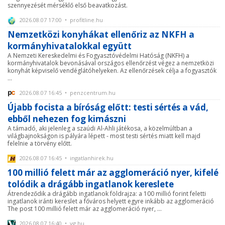
szennyezését mérséklő első beavatkozást.
2026.08.07 17:00 • profitline.hu
Nemzetközi konyhákat ellenőriz az NKFH a
kormányhivatalokkal együtt
A Nemzeti Kereskedelmi és Fogyasztóvédelmi Hatóság (NKFH) a
kormányhivatalok bevonásával országos ellenőrzést végez a nemzetközi
konyhát képviselő vendéglátóhelyeken. Az ellenőrzések célja a fogyasztók
...
2026.08.07 16:45 • penzcentrum.hu
Újabb focista a bíróság előtt: testi sértés a vád,
ebből nehezen fog kimászni
A támadó, aki jelenleg a szaúdi Al-Ahli játékosa, a közelmúltban a
világbajnokságon is pályára lépett - most testi sértés miatt kell majd
felelnie a törvény előtt.
2026.08.07 16:45 • ingatlanhirek.hu
100 millió felett már az agglomeráció nyer, kifelé
tolódik a drágább ingatlanok kereslete
Átrendeződik a drágább ingatlanok földrajza: a 100 millió forint feletti
ingatlanok iránti kereslet a főváros helyett egyre inkább az agglomeráció
The post 100 millió felett már az agglomeráció nyer, ...
2026.08.07 16:40 • vg.hu