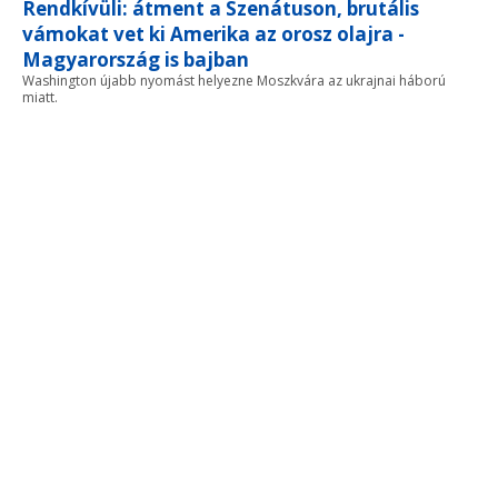
Rendkívüli: átment a Szenátuson, brutális
vámokat vet ki Amerika az orosz olajra -
Magyarország is bajban
Washington újabb nyomást helyezne Moszkvára az ukrajnai háború
miatt.