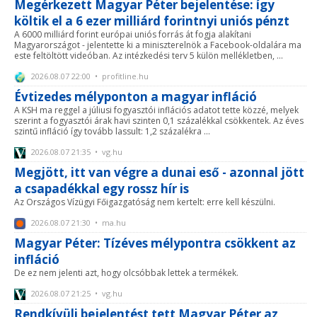
Megérkezett Magyar Péter bejelentése: így
költik el a 6 ezer milliárd forintnyi uniós pénzt
A 6000 milliárd forint európai uniós forrás át fogja alakítani
Magyarországot - jelentette ki a miniszterelnök a Facebook-oldalára ma
este feltöltött videóban. Az intézkedési terv 5 külön mellékletben, ...
2026.08.07 22:00 • profitline.hu
Évtizedes mélyponton a magyar infláció
A KSH ma reggel a júliusi fogyasztói inflációs adatot tette közzé, melyek
szerint a fogyasztói árak havi szinten 0,1 százalékkal csökkentek. Az éves
szintű infláció így tovább lassult: 1,2 százalékra ...
2026.08.07 21:35 • vg.hu
Megjött, itt van végre a dunai eső - azonnal jött
a csapadékkal egy rossz hír is
Az Országos Vízügyi Főigazgatóság nem kertelt: erre kell készülni.
2026.08.07 21:30 • ma.hu
Magyar Péter: Tízéves mélypontra csökkent az
infláció
De ez nem jelenti azt, hogy olcsóbbak lettek a termékek.
2026.08.07 21:25 • vg.hu
Rendkívüli bejelentést tett Magyar Péter az