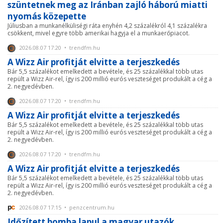
szüntetnek meg az Iránban zajló háború miatti
nyomás közepette
Júliusban a munkanélküliségi ráta enyhén 4,2 százalékról 4,1 százalékra
csökkent, mivel egyre több amerikai hagyja el a munkaerőpiacot.
2026.08.07 17:20 • trendfm.hu
A Wizz Air profitját elvitte a terjeszkedés
Bár 5,5 százalékot emelkedett a bevétele, és 25 százalékkal több utas
repült a Wizz Air-rel, így is 200 millió eurós veszteséget produkált a cég a
2. negyedévben.
2026.08.07 17:20 • trendfm.hu
A Wizz Air profitját elvitte a terjeszkedés
Bár 5,5 százalékot emelkedett a bevétele, és 25 százalékkal több utas
repült a Wizz Air-rel, így is 200 millió eurós veszteséget produkált a cég a
2. negyedévben.
2026.08.07 17:20 • trendfm.hu
A Wizz Air profitját elvitte a terjeszkedés
Bár 5,5 százalékot emelkedett a bevétele, és 25 százalékkal több utas
repült a Wizz Air-rel, így is 200 millió eurós veszteséget produkált a cég a
2. negyedévben.
2026.08.07 17:15 • penzcentrum.hu
Időzített bomba lapul a magyar utazók