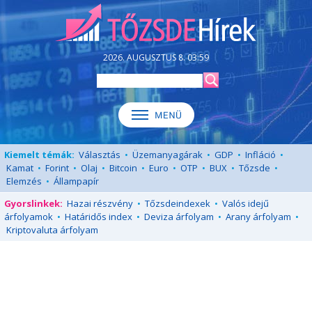
2026. AUGUSZTUS 8. 03:59
Kiemelt témák:
Választás
•
Üzemanyagárak
•
GDP
•
Infláció
•
Kamat
•
Forint
•
Olaj
•
Bitcoin
•
Euro
•
OTP
•
BUX
•
Tőzsde
•
Elemzés
•
Állampapír
Gyorslinkek:
Hazai részvény
•
Tőzsdeindexek
•
Valós idejű
árfolyamok
•
Határidős index
•
Deviza árfolyam
•
Arany árfolyam
•
Kriptovaluta árfolyam