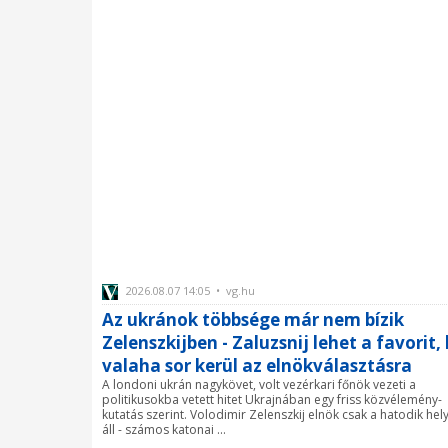
2026.08.07 14:05 • vg.hu
Az ukránok többsége már nem bízik
Zelenszkijben - Zaluzsnij lehet a favorit,
valaha sor kerül az elnökválasztásra
A londoni ukrán nagykövet, volt vezérkari főnök vezeti a
politikusokba vetett hitet Ukrajnában egy friss közvélemény-
kutatás szerint. Volodimir Zelenszkij elnök csak a hatodik hel
áll - számos katonai ...