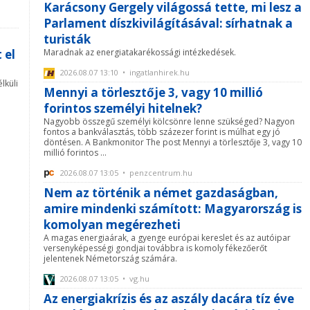
Karácsony Gergely világossá tette, mi lesz a
Parlament díszkivilágításával: sírhatnak a
turisták
 el
Maradnak az energiatakarékossági intézkedések.
2026.08.07 13:10 • ingatlanhirek.hu
lküli
Mennyi a törlesztője 3, vagy 10 millió
forintos személyi hitelnek?
Nagyobb összegű személyi kölcsönre lenne szükséged? Nagyon
fontos a bankválasztás, több százezer forint is múlhat egy jó
döntésen. A Bankmonitor The post Mennyi a törlesztője 3, vagy 10
millió forintos ...
2026.08.07 13:05 • penzcentrum.hu
Nem az történik a német gazdaságban,
amire mindenki számított: Magyarország is
komolyan megérezheti
A magas energiaárak, a gyenge európai kereslet és az autóipar
versenyképességi gondjai továbbra is komoly fékezőerőt
jelentenek Németország számára.
2026.08.07 13:05 • vg.hu
Az energiakrízis és az aszály dacára tíz éve