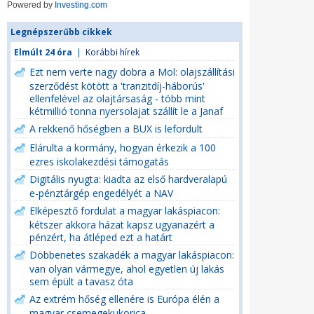
Powered by
Investing.com
Legnépszerűbb cikkek
Elmúlt 24 óra
|
Korábbi hírek
Ezt nem verte nagy dobra a Mol: olajszállítási
szerződést kötött a 'tranzitdíj-háborús'
ellenfelével az olajtársaság - több mint
kétmillió tonna nyersolajat szállít le a Janaf
A rekkenő hőségben a BUX is lefordult
Elárulta a kormány, hogyan érkezik a 100
ezres iskolakezdési támogatás
Digitális nyugta: kiadta az első hardveralapú
e-pénztárgép engedélyét a NAV
Elképesztő fordulat a magyar lakáspiacon:
kétszer akkora házat kapsz ugyanazért a
pénzért, ha átléped ezt a határt
Döbbenetes szakadék a magyar lakáspiacon:
van olyan vármegye, ahol egyetlen új lakás
sem épült a tavasz óta
Az extrém hőség ellenére is Európa élén a
magyar csemegekukorica