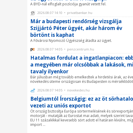
A BYD-nál elfoglalt pozíciója gyanút vetett fel.
2026.08.07 14:10 • privatbankar.hu
Már a budapesti rendőrség vizsgálja
Szijjártó Péter ügyét, akár három év
börtönt is kaphat
A Fővárosi Nyomozó Ügyészség átadta az ügyet.
2026.08.07 14:05 • penzcentrum.hu
Hatalmas fordulat a ingatlanpiacon: eb
a megyében már olcsóbbak a lakások, m
tavaly ilyenkor
Bár júliusban még tovább emelkedtek a hirdetési árak, az év
növekedés üteme országosan és Budapesten is mérséklődöt
2026.08.07 14:05 • novekedes.hu
Belgiumtól Írországig: ez az öt sörhata
vezeti az uniós exportot
Öt ország biztosítja Európa sörtermelésének és sörexportjá
motorját - mutatják az Eurostat mai adati, melyek szerint tava
EU 11 százalékkal kevesebb sört adott el határain kívülre, mí
import ...