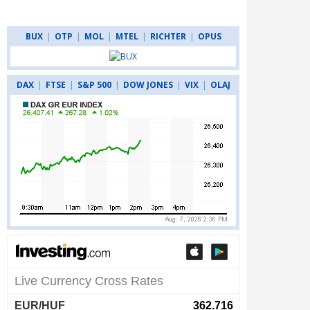
BUX
|
OTP
|
MOL
|
MTEL
|
RICHTER
|
OPUS
DAX
|
FTSE
|
S&P 500
|
DOW JONES
|
VIX
|
OLAJ