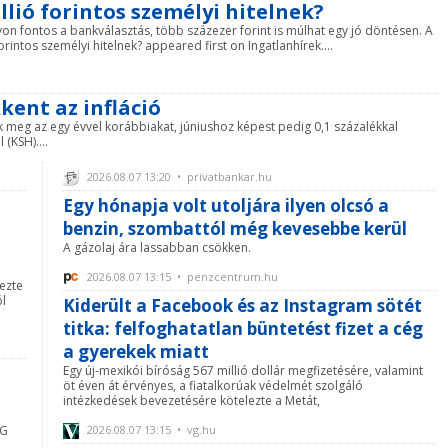
llió forintos személyi hitelnek?
 fontos a bankválasztás, több százezer forint is múlhat egy jó döntésen. A
rintos személyi hitelnek? appeared first on Ingatlanhírek....
kent az infláció
ák meg az egy évvel korábbiakat, júniushoz képest pedig 0,1 százalékkal
 (KSH)....
2026.08.07 13:20 • privatbankar.hu
Egy hónapja volt utoljára ilyen olcsó a
benzin, szombattól még kevesebbe kerül
A gázolaj ára lassabban csökken.
2026.08.07 13:15 • penzcentrum.hu
ezte
l
Kiderült a Facebook és az Instagram sötét
titka: felfoghatatlan büntetést fizet a cég
a gyerekek miatt
Egy új-mexikói bíróság 567 millió dollár megfizetésére, valamint
öt éven át érvényes, a fiatalkorúak védelmét szolgáló
intézkedések bevezetésére kötelezte a Metát,
iG
2026.08.07 13:15 • vg.hu