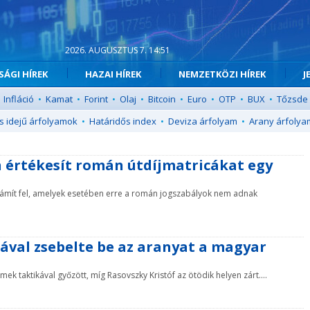
2026. AUGUSZTUS 7. 14:51
ÁGI HÍREK
HAZAI HÍREK
NEMZETKÖZI HÍREK
J
Infláció
•
Kamat
•
Forint
•
Olaj
•
Bitcoin
•
Euro
•
OTP
•
BUX
•
Tőzsde
s idejű árfolyamok
•
Határidős index
•
Deviza árfolyam
•
Arany árfolya
on értékesít román útdíjmatricákat egy
t számít fel, amelyek esetében erre a román jogszabályok nem adnak
rával zsebelte be az aranyat a magyar
mek taktikával győzött, míg Rasovszky Kristóf az ötödik helyen zárt....