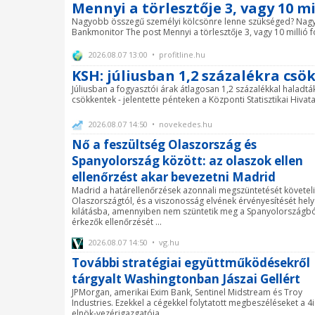
Mennyi a törlesztője 3, vagy 10 mi
Nagyobb összegű személyi kölcsönre lenne szükséged? Nagyon
Bankmonitor The post Mennyi a törlesztője 3, vagy 10 millió fo
2026.08.07 13:00 • profitline.hu
KSH: júliusban 1,2 százalékra csök
Júliusban a fogyasztói árak átlagosan 1,2 százalékkal haladt
csökkentek - jelentette pénteken a Központi Statisztikai Hivatal
2026.08.07 14:50 • novekedes.hu
Nő a feszültség Olaszország és
Spanyolország között: az olaszok ellen
ellenőrzést akar bevezetni Madrid
Madrid a határellenőrzések azonnali megszüntetését követeli
Olaszországtól, és a viszonosság elvének érvényesítését hely
kilátásba, amennyiben nem szüntetik meg a Spanyolországbó
érkezők ellenőrzését ...
2026.08.07 14:50 • vg.hu
További stratégiai együttműködésekről
tárgyalt Washingtonban Jászai Gellért
JPMorgan, amerikai Exim Bank, Sentinel Midstream és Troy
Industries. Ezekkel a cégekkel folytatott megbeszéléseket a 4
elnök-vezérigazgatója.