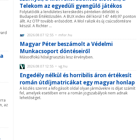
Telekom az egyedüli gyengülő játékos
Folytatódik a lendületes kereskedés pénteken délelőtt is
Budapesti Értéktőzsdén. A BUX index dél körül 147 449,97 ponton
állt. Az OTP tovább erősödött. A Mol ralizik és új csúcsdöntésre
készül. A Richter ...
vard
2026.08.07 12:55 • mfor.hu
Magyar Péter beszámolt a Védelmi
Munkacsoport döntéseiről
 a
Másodfokú hőségriasztás lesz érvényben.
2026.08.07 12:55 • vg.hu
Engedély nélkül és horribilis áron értékesít
román útdíjmatricákat egy magyar honlap
A közlés szerint a kifogásolt oldal olyan járművekre is díjat számít
fel, amelyek esetében erre a román jogszabályok nem adnak
lehetőséget.
erra
n, az
s