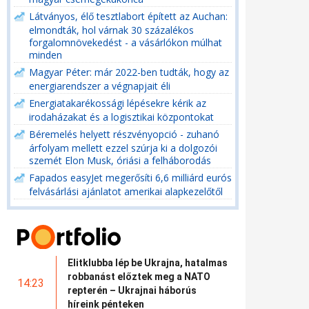
Látványos, élő tesztlabort épített az Auchan:
elmondták, hol várnak 30 százalékos
forgalomnövekedést - a vásárlókon múlhat
minden
Magyar Péter: már 2022-ben tudták, hogy az
energiarendszer a végnapjait éli
Energiatakarékossági lépésekre kérik az
irodaházakat és a logisztikai központokat
Béremelés helyett részvényopció - zuhanó
árfolyam mellett ezzel szúrja ki a dolgozói
szemét Elon Musk, óriási a felháborodás
Fapados easyJet megerősíti 6,6 milliárd eurós
felvásárlási ajánlatot amerikai alapkezelőtől
Elitklubba lép be Ukrajna, hatalmas
robbanást előztek meg a NATO
14:23
repterén – Ukrajnai háborús
híreink pénteken