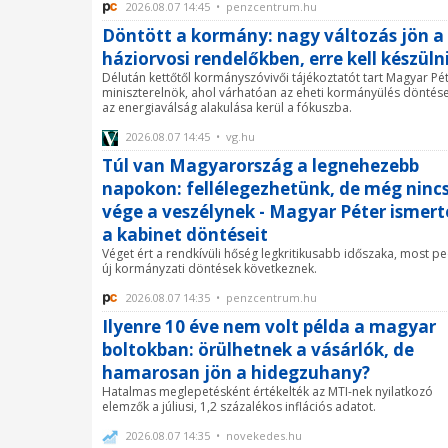
2026.08.07 14:45 • penzcentrum.hu
Döntött a kormány: nagy változás jön a
háziorvosi rendelőkben, erre kell készüln
Délután kettőtől kormányszóvivői tájékoztatót tart Magyar Pé
miniszterelnök, ahol várhatóan az eheti kormányülés döntése
az energiaválság alakulása kerül a fókuszba.
2026.08.07 14:45 • vg.hu
Túl van Magyarország a legnehezebb
napokon: fellélegezhetünk, de még ninc
vége a veszélynek - Magyar Péter ismert
a kabinet döntéseit
Véget ért a rendkívüli hőség legkritikusabb időszaka, most pe
új kormányzati döntések következnek.
2026.08.07 14:35 • penzcentrum.hu
Ilyenre 10 éve nem volt példa a magyar
boltokban: örülhetnek a vásárlók, de
hamarosan jön a hidegzuhany?
Hatalmas meglepetésként értékelték az MTI-nek nyilatkozó
elemzők a júliusi, 1,2 százalékos inflációs adatot.
2026.08.07 14:35 • novekedes.hu