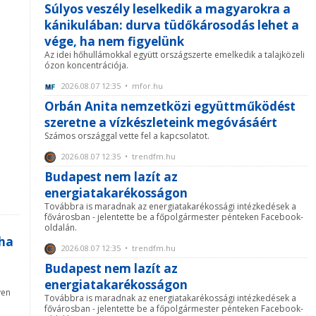
Súlyos veszély leselkedik a magyarokra a
kánikulában: durva tüdőkárosodás lehet a
vége, ha nem figyelünk
Az idei hőhullámokkal együtt országszerte emelkedik a talajközeli
ózon koncentrációja.
2026.08.07 12:35 • mfor.hu
Orbán Anita nemzetközi együttműködést
szeretne a vízkészleteink megóvásáért
Számos országgal vette fel a kapcsolatot.
2026.08.07 12:35 • trendfm.hu
Budapest nem lazít az
energiatakarékosságon
Továbbra is maradnak az energiatakarékossági intézkedések a
fővárosban - jelentette be a főpolgármester pénteken Facebook-
oldalán.
 ha
2026.08.07 12:35 • trendfm.hu
Budapest nem lazít az
energiatakarékosságon
yen
Továbbra is maradnak az energiatakarékossági intézkedések a
fővárosban - jelentette be a főpolgármester pénteken Facebook-