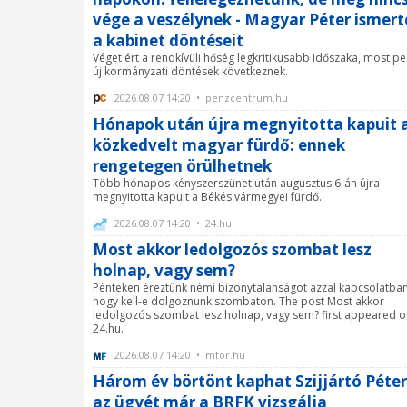
vége a veszélynek - Magyar Péter ismert
a kabinet döntéseit
Véget ért a rendkívüli hőség legkritikusabb időszaka, most pe
új kormányzati döntések következnek.
2026.08.07 14:20 • penzcentrum.hu
Hónapok után újra megnyitotta kapuit 
közkedvelt magyar fürdő: ennek
rengetegen örülhetnek
Több hónapos kényszerszünet után augusztus 6-án újra
megnyitotta kapuit a Békés vármegyei fürdő.
2026.08.07 14:20 • 24.hu
Most akkor ledolgozós szombat lesz
holnap, vagy sem?
Pénteken éreztünk némi bizonytalanságot azzal kapcsolatban
hogy kell-e dolgoznunk szombaton. The post Most akkor
ledolgozós szombat lesz holnap, vagy sem? first appeared 
24.hu.
2026.08.07 14:20 • mfor.hu
Három év börtönt kaphat Szijjártó Péter
az ügyét már a BRFK vizsgálja