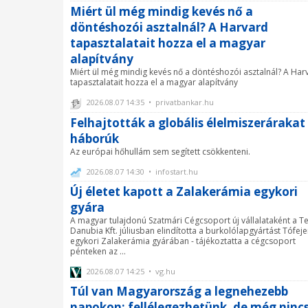
Miért ül még mindig kevés nő a
döntéshozói asztalnál? A Harvard
tapasztalatait hozza el a magyar
alapítvány
Miért ül még mindig kevés nő a döntéshozói asztalnál? A Har
tapasztalatait hozza el a magyar alapítvány
2026.08.07 14:35 • privatbankar.hu
Felhajtották a globális élelmiszerárakat
háborúk
Az európai hőhullám sem segített csökkenteni.
2026.08.07 14:30 • infostart.hu
Új életet kapott a Zalakerámia egykori
gyára
A magyar tulajdonú Szatmári Cégcsoport új vállalataként a T
Danubia Kft. júliusban elindította a burkolólapgyártást Tófeje
egykori Zalakerámia gyárában - tájékoztatta a cégcsoport
pénteken az ...
2026.08.07 14:25 • vg.hu
Túl van Magyarország a legnehezebb
napokon: fellélegezhetünk, de még ninc