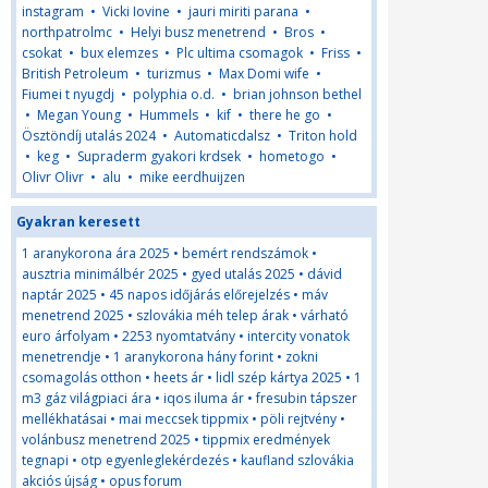
instagram
•
Vicki Iovine
•
jauri miriti parana
•
northpatrolmc
•
Helyi busz menetrend
•
Bros
•
csokat
•
bux elemzes
•
Plc ultima csomagok
•
Friss
•
British Petroleum
•
turizmus
•
Max Domi wife
•
Fiumei t nyugdj
•
polyphia o.d.
•
brian johnson bethel
•
Megan Young
•
Hummels
•
kif
•
there he go
•
Ösztöndíj utalás 2024
•
Automaticdalsz
•
Triton hold
•
keg
•
Supraderm gyakori krdsek
•
hometogo
•
Olivr Olivr
•
alu
•
mike eerdhuijzen
Gyakran keresett
1 aranykorona ára 2025
•
bemért rendszámok
•
ausztria minimálbér 2025
•
gyed utalás 2025
•
dávid
naptár 2025
•
45 napos időjárás előrejelzés
•
máv
menetrend 2025
•
szlovákia méh telep árak
•
várható
euro árfolyam
•
2253 nyomtatvány
•
intercity vonatok
menetrendje
•
1 aranykorona hány forint
•
zokni
csomagolás otthon
•
heets ár
•
lidl szép kártya 2025
•
1
m3 gáz világpiaci ára
•
iqos iluma ár
•
fresubin tápszer
mellékhatásai
•
mai meccsek tippmix
•
pöli rejtvény
•
volánbusz menetrend 2025
•
tippmix eredmények
tegnapi
•
otp egyenleglekérdezés
•
kaufland szlovákia
akciós újság
•
opus forum