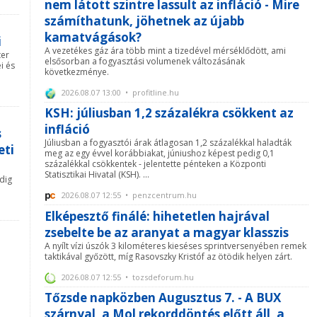
nem látott szintre lassult az infláció - Mire
számíthatunk, jöhetnek az újabb
kamatvágások?
i
A vezetékes gáz ára több mint a tizedével mérséklődött, ami
ter
elsősorban a fogyasztási volumenek változásának
i és
következménye.
2026.08.07 13:00 • profitline.hu
KSH: júliusban 1,2 százalékra csökkent az
infláció
s
Júliusban a fogyasztói árak átlagosan 1,2 százalékkal haladták
eti
meg az egy évvel korábbiakat, júniushoz képest pedig 0,1
százalékkal csökkentek - jelentette pénteken a Központi
Statisztikai Hivatal (KSH). ...
dig
2026.08.07 12:55 • penzcentrum.hu
Elképesztő finálé: hihetetlen hajrával
zsebelte be az aranyat a magyar klasszis
A nyílt vízi úszók 3 kilométeres kieséses sprintversenyében remek
taktikával győzött, míg Rasovszky Kristóf az ötödik helyen zárt.
2026.08.07 12:55 • tozsdeforum.hu
Tőzsde napközben Augusztus 7. - A BUX
szárnyal, a Mol rekorddöntés előtt áll, a