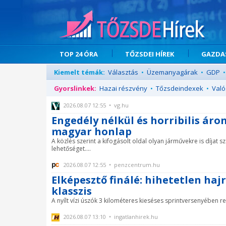
TOP 24 ÓRA
TŐZSDEI HÍREK
GAZDAS
Kiemelt témák:
Választás
•
Üzemanyagárak
•
GDP
•
Gyorslinkek:
Hazai részvény
•
Tőzsdeindexek
•
Való
2026.08.07 12:55 • vg.hu
Engedély nélkül és horribilis ár
magyar honlap
A közlés szerint a kifogásolt oldal olyan járművekre is díja
lehetőséget....
2026.08.07 12:55 • penzcentrum.hu
Elképesztő finálé: hihetetlen haj
klasszis
A nyílt vízi úszók 3 kilométeres kieséses sprintversenyében re
2026.08.07 13:10 • ingatlanhirek.hu