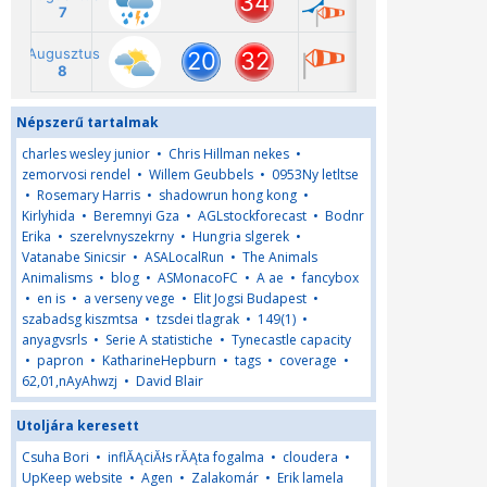
Népszerű tartalmak
charles wesley junior
•
Chris Hillman nekes
•
zemorvosi rendel
•
Willem Geubbels
•
0953Ny letltse
•
Rosemary Harris
•
shadowrun hong kong
•
Kirlyhida
•
Beremnyi Gza
•
AGLstockforecast
•
Bodnr
Erika
•
szerelvnyszekrny
•
Hungria slgerek
•
Vatanabe Sinicsir
•
ASALocalRun
•
The Animals
Animalisms
•
blog
•
ASMonacoFC
•
A ae
•
fancybox
•
en is
•
a verseny vege
•
Elit Jogsi Budapest
•
szabadsg kiszmtsa
•
tzsdei tlagrak
•
149(1)
•
anyagvsrls
•
Serie A statistiche
•
Tynecastle capacity
•
papron
•
KatharineHepburn
•
tags
•
coverage
•
62,01,nAyAhwzj
•
David Blair
Utoljára keresett
Csuha Bori
•
inflĂĄciĂłs rĂĄta fogalma
•
cloudera
•
UpKeep website
•
Agen
•
Zalakomár
•
Erik lamela