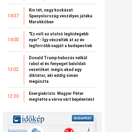
Kis tét, nagy kockázat:
14:07
Spanyolország veszélyes játéka
Marokkóban
"Ez volt az utolsó leghidegebb
14:00
nyár" - Így vészelték át az év
legforróbb napját a budapestiek
Donald Trump habozás nélkül
rabol el és fenyeget baloldali
13:02
vezetőket: mégis akad egy
diktátor, aki eddig simán
megúszta
Energiakrízis: Magyar Péter
12:30
megtette a várva várt bejelentést