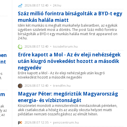
2026.08.07 12:40 • 24.hu
Száz millió forintra bírságolták a BYD-t egy
munkás halála miatt
Idén két munkás is meghalt munkahelyi balesetben, az egyikük
ügyében született most a döntés. The post Száz millió forintra
bírságolták a BYD-t egy munkás halála miatt first appeared on
24.hu.
2026.08.07 12:40 • tozsdeforum.hu
Erőre kapott a Mol - Az év eleji nehézségek
ben
után kiugró növekedést hozott a második
int
negyedév
Erőre kapott a Mol - Az év eleji nehézségek után kiugró
es
növekedést hozott a második negyedév
t.
2026.08.07 12:40 • trendfm.hu
Magyar Péter: megőriztük Magyarország
lom
energia- és vízbiztonságát
Köszönetet mondott a miniszterelnök mindazoknak pénteken,
nak
akik csatlakoztak a hőség és az aszály okozta helyzet miatti
ly az
példátlan nemzeti összefogáshoz az elmúlt héten.
g az
2026.08.07 12:35 • penzcentrum.hu