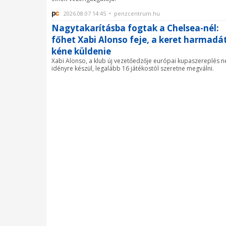
2026.08.07 14:45 • penzcentrum.hu
Nagytakarításba fogtak a Chelsea-nél:
főhet Xabi Alonso feje, a keret harmadát
kéne küldenie
Xabi Alonso, a klub új vezetőedzője európai kupaszereplés né
idényre készül, legalább 16 játékostól szeretne megválni.