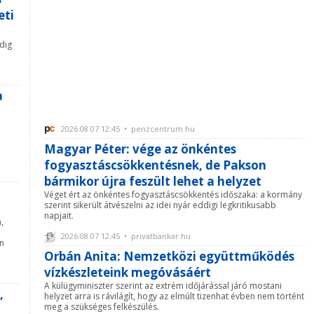
eti
dig
a
2026.08.07 12:45 • penzcentrum.hu
Magyar Péter: vége az önkéntes
fogyasztáscsökkentésnek, de Pakson
bármikor újra feszült lehet a helyzet
Véget ért az önkéntes fogyasztáscsökkentés időszaka: a kormány
szerint sikerült átvészelni az idei nyár eddigi legkritikusabb
napjait.
,
2026.08.07 12:45 • privatbankar.hu
on
Orbán Anita: Nemzetközi együttműködés
vízkészleteink megóvásáért
A külügyminiszter szerint az extrém időjárással járó mostani
,
helyzet arra is rávilágít, hogy az elmúlt tizenhat évben nem történt
meg a szükséges felkészülés.