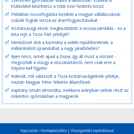
Szeretnéd gyorsabban eladni a lakásodat? Ezekkel a
trükkökkel kitűnhetsz a több ezer hirdetés közül
Példátlan összefogásba kezdtek a magyar vállalkozások:
százak fogták vissza az áramfogyasztásukat
Köztársasági elnök: megkezdődött a visszaszámlálás - ez a
lista rejti a Tisza Párt jelöltjét?
Mentőövet dob a kormány a vidéki repülőtereknek: a
milliárdokból újraindulhat a nagy járatbővítés?
Ilyen nincs, ismét apad a Duna: így áll most a vízszint -
megszólalt a vízügy a visszatartásról, nem csak erre a
folyóra kell figyelni
Kiderült, mit válaszolt a Tisza köztársaságielnök-jelöltje,
miután Magyar Péter felkérte államfőnek
Kapitány István elmondta, mekkora arányban vettek részt az
önkéntes spórolásban a magyarok
Kapcsolat
•
Honlapkészítés
|
Vízszigetelés injektálással