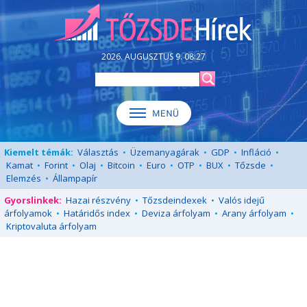
2026. AUGUSZTUS 9. 08:27
Kiemelt témák:
Választás
•
Üzemanyagárak
•
GDP
•
Infláció
•
Kamat
•
Forint
•
Olaj
•
Bitcoin
•
Euro
•
OTP
•
BUX
•
Tőzsde
•
Elemzés
•
Állampapír
Gyorslinkek:
Hazai részvény
•
Tőzsdeindexek
•
Valós idejű
árfolyamok
•
Határidős index
•
Deviza árfolyam
•
Arany árfolyam
•
Kriptovaluta árfolyam