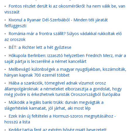
Fontos részlet derült ki az okosmérőkről: ha nem válik be, van
•
visszaút
Kivonul a Ryanair Dél-Szerbiából - Minden téli járatát
•
felfüggeszti
Románia már a frontra szállít? Súlyos vádakkal rukkoltak elő
•
az oroszok
BÉT: a Richter lett a hét győztese
•
Hőkupola Berlinben: izzasztó helyzetben Friedrich Merz, már a
•
saját pártja is lecserélné a német kancellárt
Mellbevágó különbségek a magyar nyugdíjakban, kiszámolták,
•
hányan kapnak 700 ezernél többet
Hiába a szankciók, tömegével adnak vízumot orosz
•
állampolgároknak: a németeket elborzasztja a gondolat, hogy
még jövőre is érkezhetnek turisták Oroszországból Európába
Működik a legális banki trükk: durván megvágták a
•
slágerhitelek kamatait, jól járhat, aki most lép
Ezek Irán új feltételei a Hormuzi-szoros megnyitásához -
•
hosszú a lista
Keddig tartja fent az extrém hőség miatt bevezetett
•