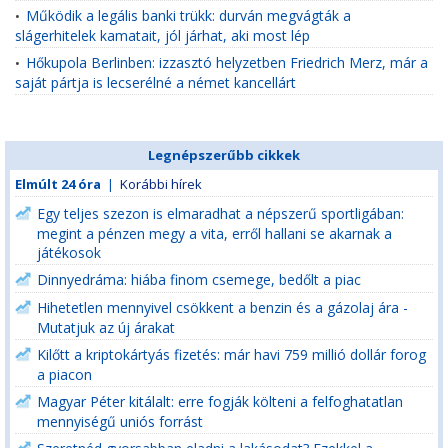
Működik a legális banki trükk: durván megvágták a
•
slágerhitelek kamatait, jól járhat, aki most lép
Hőkupola Berlinben: izzasztó helyzetben Friedrich Merz, már a
•
saját pártja is lecserélné a német kancellárt
Legnépszerűbb cikkek
Elmúlt 24 óra
|
Korábbi hírek
Egy teljes szezon is elmaradhat a népszerű sportligában:
megint a pénzen megy a vita, erről hallani se akarnak a
játékosok
Dinnyedráma: hiába finom csemege, bedőlt a piac
Hihetetlen mennyivel csökkent a benzin és a gázolaj ára -
Mutatjuk az új árakat
Kilőtt a kriptokártyás fizetés: már havi 759 millió dollár forog
a piacon
Magyar Péter kitálalt: erre fogják költeni a felfoghatatlan
mennyiségű uniós forrást