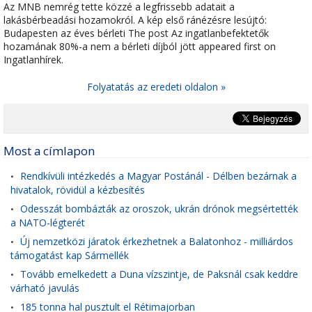
Az MNB nemrég tette közzé a legfrissebb adatait a
lakásbérbeadási hozamokról. A kép első ránézésre lesújtó:
Budapesten az éves bérleti The post Az ingatlanbefektetők
hozamának 80%-a nem a bérleti díjból jött appeared first on
Ingatlanhírek.
Folyatatás az eredeti oldalon »
Most a címlapon
Rendkívüli intézkedés a Magyar Postánál - Délben bezárnak a
•
hivatalok, rövidül a kézbesítés
Odesszát bombázták az oroszok, ukrán drónok megsértették
•
a NATO-légterét
Új nemzetközi járatok érkezhetnek a Balatonhoz - milliárdos
•
támogatást kap Sármellék
Tovább emelkedett a Duna vízszintje, de Paksnál csak keddre
•
várható javulás
185 tonna hal pusztult el Rétimajorban
•