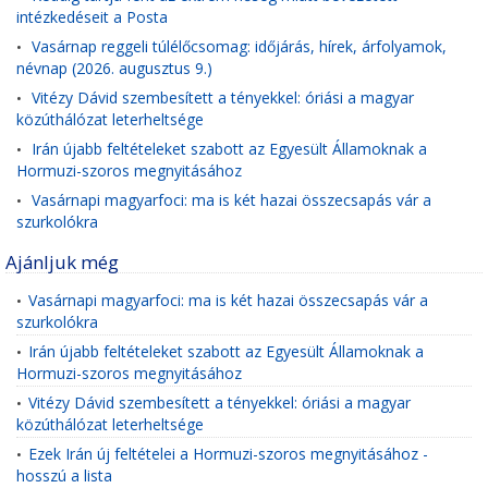
intézkedéseit a Posta
Vasárnap reggeli túlélőcsomag: időjárás, hírek, árfolyamok,
•
névnap (2026. augusztus 9.)
Vitézy Dávid szembesített a tényekkel: óriási a magyar
•
közúthálózat leterheltsége
Irán újabb feltételeket szabott az Egyesült Államoknak a
•
Hormuzi-szoros megnyitásához
Vasárnapi magyarfoci: ma is két hazai összecsapás vár a
•
szurkolókra
Ajánljuk még
Vasárnapi magyarfoci: ma is két hazai összecsapás vár a
•
szurkolókra
Irán újabb feltételeket szabott az Egyesült Államoknak a
•
Hormuzi-szoros megnyitásához
Vitézy Dávid szembesített a tényekkel: óriási a magyar
•
közúthálózat leterheltsége
Ezek Irán új feltételei a Hormuzi-szoros megnyitásához -
•
hosszú a lista