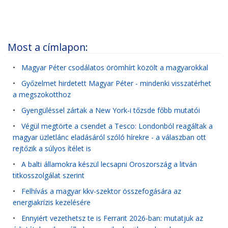
Most a címlapon:
•
Magyar Péter csodálatos örömhírt közölt a magyarokkal
•
Győzelmet hirdetett Magyar Péter - mindenki visszatérhet
a megszokotthoz
•
Gyengüléssel zártak a New York-i tőzsde főbb mutatói
•
Végül megtörte a csendet a Tesco: Londonból reagáltak a
magyar üzletlánc eladásáról szóló hírekre - a válaszban ott
rejtőzik a súlyos ítélet is
•
A balti államokra készül lecsapni Oroszország a litván
titkosszolgálat szerint
•
Felhívás a magyar kkv-szektor összefogására az
energiakrízis kezelésére
•
Ennyiért vezethetsz te is Ferrarit 2026-ban: mutatjuk az