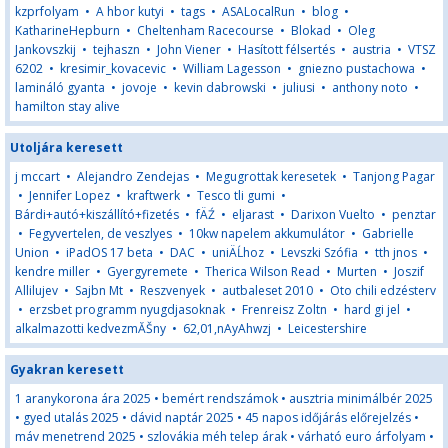
kzprfolyam
•
A hbor kutyi
•
tags
•
ASALocalRun
•
blog
•
KatharineHepburn
•
Cheltenham Racecourse
•
Blokad
•
Oleg
Jankovszkij
•
tejhaszn
•
John Viener
•
Hasított félsertés
•
austria
•
VTSZ
6202
•
kresimir_kovacevic
•
William Lagesson
•
gniezno pustachowa
•
lamináló gyanta
•
jovoje
•
kevin dabrowski
•
juliusi
•
anthony noto
•
hamilton stay alive
Utoljára keresett
j mccart
•
Alejandro Zendejas
•
Megugrottak keresetek
•
Tanjong Pagar
•
Jennifer Lopez
•
kraftwerk
•
Tesco tli gumi
•
Bárdi+autó+kiszállító+fizetés
•
fÄŹ
•
eljarast
•
Darixon Vuelto
•
penztar
•
Fegyvertelen, de veszlyes
•
10kw napelem akkumulátor
•
Gabrielle
Union
•
iPadOS 17 beta
•
DAC
•
uniÄĹhoz
•
Levszki Szófia
•
tth jnos
•
kendre miller
•
Gyergyremete
•
Therica Wilson Read
•
Murten
•
Joszif
Allilujev
•
Sajbn Mt
•
Reszvenyek
•
autbaleset 2010
•
Oto chili edzésterv
•
erzsbet programm nyugdjasoknak
•
Frenreisz Zoltn
•
hard gi jel
•
alkalmazotti kedvezmĂŠny
•
62,01,nAyAhwzj
•
Leicestershire
Gyakran keresett
1 aranykorona ára 2025
•
bemért rendszámok
•
ausztria minimálbér 2025
•
gyed utalás 2025
•
dávid naptár 2025
•
45 napos időjárás előrejelzés
•
máv menetrend 2025
•
szlovákia méh telep árak
•
várható euro árfolyam
•