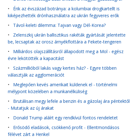
•
Érik az évszázad botránya: a kolumbiai drogkartellt is
kiképezhették drónhasználatra az ukrán fegyveres erők
•
Távol-keleti dilemma: Tajvan vagy Dél-Korea?
•
Zelenszkij ukrán ballisztikus rakéták gyártását jelentette
be, lecsaptak az orosz árnyékflottára a Fekete-tengeren
•
Milliárdos olajszállításról állapodott meg a Mol - egész
évre lekötötték a kapacitást
•
Százmillióból lakás vagy kertes ház? - Egyre többen
választják az agglomerációt
•
Meglepően kevés amerikait küldenek el - történelmi
mélypont közelében a munkanélküliség
•
Brutálisan megy lefele a benzin és a gázolaj ára péntektől
- Mutatjuk az új árakat
•
Donald Trump aláírt egy rendkívül fontos rendeletet
•
Erősödő eladások, csökkenő profit - Ellentmondásos
félévet zárt a Henkel