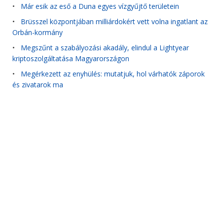
•
Már esik az eső a Duna egyes vízgyűjtő területein
•
Brüsszel központjában milliárdokért vett volna ingatlant az
Orbán-kormány
•
Megszűnt a szabályozási akadály, elindul a Lightyear
kriptoszolgáltatása Magyarországon
•
Megérkezett az enyhülés: mutatjuk, hol várhatók záporok
és zivatarok ma