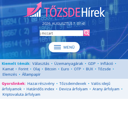
2026. AUGUSZTUS 7. 07:41
Kiemelt témák:
Választás
•
Üzemanyagárak
•
GDP
•
Infláció
•
Kamat
•
Forint
•
Olaj
•
Bitcoin
•
Euro
•
OTP
•
BUX
•
Tőzsde
•
Elemzés
•
Állampapír
Gyorslinkek:
Hazai részvény
•
Tőzsdeindexek
•
Valós idejű
árfolyamok
•
Határidős index
•
Deviza árfolyam
•
Arany árfolyam
•
Kriptovaluta árfolyam