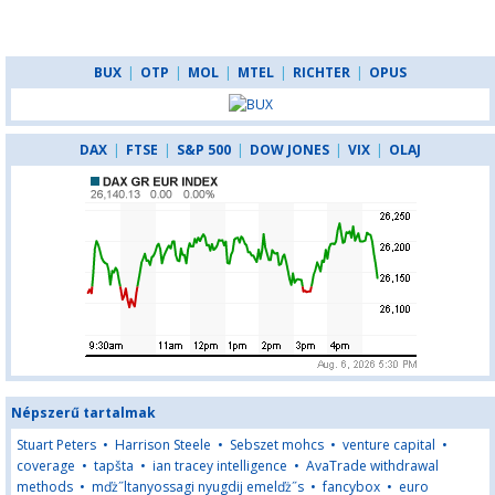
BUX
|
OTP
|
MOL
|
MTEL
|
RICHTER
|
OPUS
DAX
|
FTSE
|
S&P 500
|
DOW JONES
|
VIX
|
OLAJ
Népszerű tartalmak
Stuart Peters
•
Harrison Steele
•
Sebszet mohcs
•
venture capital
•
coverage
•
tapšta
•
ian tracey intelligence
•
AvaTrade withdrawal
methods
•
mďż˝ltanyossagi nyugdij emelďż˝s
•
fancybox
•
euro