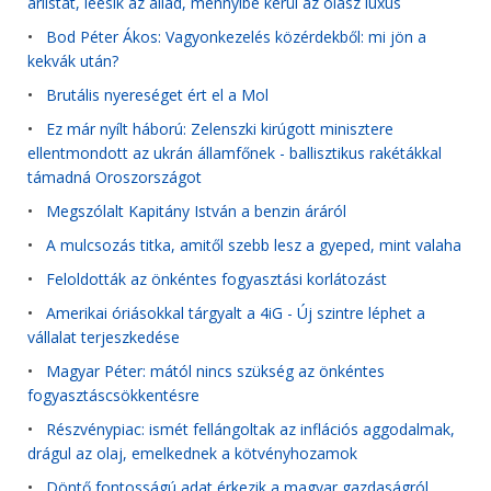
árlistát, leesik az állad, mennyibe kerül az olasz luxus
•
Bod Péter Ákos: Vagyonkezelés közérdekből: mi jön a
kekvák után?
•
Brutális nyereséget ért el a Mol
•
Ez már nyílt háború: Zelenszki kirúgott minisztere
ellentmondott az ukrán államfőnek - ballisztikus rakétákkal
támadná Oroszországot
•
Megszólalt Kapitány István a benzin áráról
•
A mulcsozás titka, amitől szebb lesz a gyeped, mint valaha
•
Feloldották az önkéntes fogyasztási korlátozást
•
Amerikai óriásokkal tárgyalt a 4iG - Új szintre léphet a
vállalat terjeszkedése
•
Magyar Péter: mától nincs szükség az önkéntes
fogyasztáscsökkentésre
•
Részvénypiac: ismét fellángoltak az inflációs aggodalmak,
drágul az olaj, emelkednek a kötvényhozamok
•
Döntő fontosságú adat érkezik a magyar gazdaságról