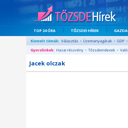
TOP 24 ÓRA
TŐZSDEI HÍREK
GAZDAS
Kiemelt témák:
Választás
•
Üzemanyagárak
•
GDP
•
Gyorslinkek:
Hazai részvény
•
Tőzsdeindexek
•
Való
Jacek olczak