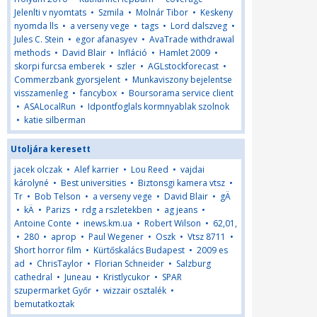
Jelenlti v nyomtats
•
Szmila
•
Molnár Tibor
•
Keskeny
nyomda lls
•
a verseny vege
•
tags
•
Lord dalszveg
•
Jules C. Stein
•
egor afanasyev
•
AvaTrade withdrawal
methods
•
David Blair
•
Infláció
•
Hamlet 2009
•
skorpi furcsa emberek
•
szler
•
AGLstockforecast
•
Commerzbank gyorsjelent
•
Munkaviszony bejelentse
visszamenleg
•
fancybox
•
Boursorama service client
•
ASALocalRun
•
Idpontfoglals kormnyablak szolnok
•
katie silberman
Utoljára keresett
jacek olczak
•
Alef karrier
•
Lou Reed
•
vajdai
károlyné
•
Best universities
•
Biztonsgi kamera vtsz
•
Tr
•
Bob Telson
•
a verseny vege
•
David Blair
•
gÄ
•
kÄ
•
Parizs
•
rdg a rszletekben
•
ag jeans
•
Antoine Conte
•
inews.km.ua
•
Robert Wilson
•
62,01,
•
280
•
aprop
•
Paul Wegener
•
Oszk
•
Vtsz 8711
•
Short horror film
•
Kürtőskalács Budapest
•
2009 es
ad
•
ChrisTaylor
•
Florian Schneider
•
Salzburg
cathedral
•
Juneau
•
Kristlycukor
•
SPAR
szupermarket Győr
•
wizzair osztalék
•
bemutatkoztak