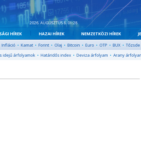
2026. AUGUSZTUS 8. 01:28
ÁGI HÍREK
HAZAI HÍREK
NEMZETKÖZI HÍREK
J
Infláció
•
Kamat
•
Forint
•
Olaj
•
Bitcoin
•
Euro
•
OTP
•
BUX
•
Tőzsde
s idejű árfolyamok
•
Határidős index
•
Deviza árfolyam
•
Arany árfolya