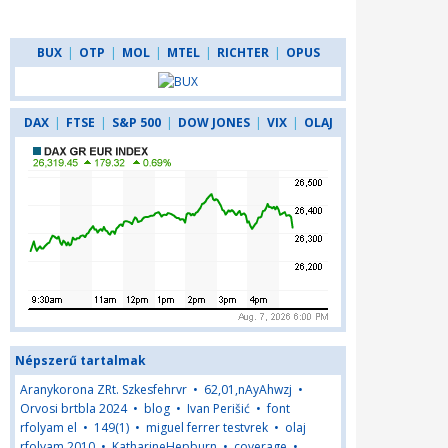
BUX
|
OTP
|
MOL
|
MTEL
|
RICHTER
|
OPUS
DAX
|
FTSE
|
S&P 500
|
DOW JONES
|
VIX
|
OLAJ
Népszerű tartalmak
Aranykorona ZRt. Szkesfehrvr
•
62,01,nAyAhwzj
•
Orvosi brtbla 2024
•
blog
•
Ivan Perišić
•
font
rfolyam el
•
149(1)
•
miguel ferrer testvrek
•
olaj
rfolyam 2010
•
KatharineHepburn
•
coverage
•