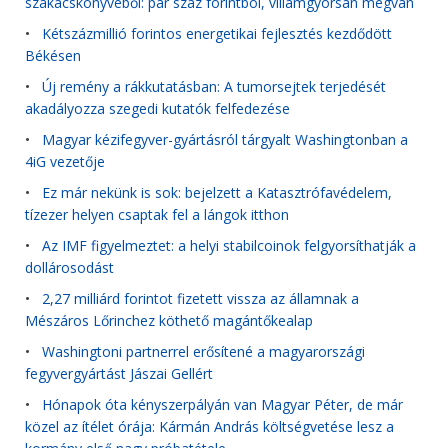
szakácskönyvéből: pár száz forintból, villámgyorsan megvan
•
Kétszázmillió forintos energetikai fejlesztés kezdődött
Békésen
•
Új remény a rákkutatásban: A tumorsejtek terjedését
akadályozza szegedi kutatók felfedezése
•
Magyar kézifegyver-gyártásról tárgyalt Washingtonban a
4iG vezetője
•
Ez már nekünk is sok: bejelzett a Katasztrófavédelem,
tízezer helyen csaptak fel a lángok itthon
•
Az IMF figyelmeztet: a helyi stabilcoinok felgyorsíthatják a
dollárosodást
•
2,27 milliárd forintot fizetett vissza az államnak a
Mészáros Lőrinchez köthető magántőkealap
•
Washingtoni partnerrel erősítené a magyarországi
fegyvergyártást Jászai Gellért
•
Hónapok óta kényszerpályán van Magyar Péter, de már
közel az ítélet órája: Kármán András költségvetése lesz a