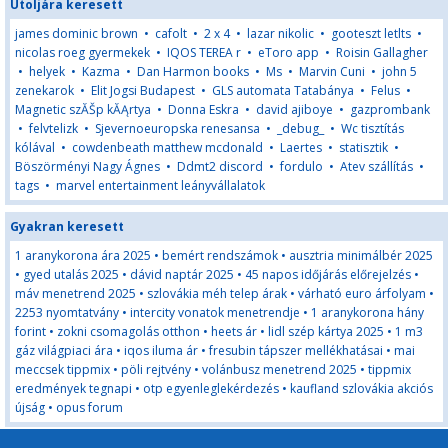
Utoljára keresett
james dominic brown
•
cafolt
•
2 x 4
•
lazar nikolic
•
gooteszt letlts
•
nicolas roeg gyermekek
•
IQOS TEREA r
•
eToro app
•
Roisin Gallagher
•
helyek
•
Kazma
•
Dan Harmon books
•
Ms
•
Marvin Cuni
•
john 5
zenekarok
•
Elit Jogsi Budapest
•
GLS automata Tatabánya
•
Felus
•
Magnetic szĂŠp kĂĄrtya
•
Donna Eskra
•
david ajiboye
•
gazprombank
•
felvtelizk
•
Sjevernoeuropska renesansa
•
_debug_
•
Wc tisztítás
kólával
•
cowdenbeath matthew mcdonald
•
Laertes
•
statisztik
•
Böszörményi Nagy Ágnes
•
Ddmt2 discord
•
fordulo
•
Atev szállítás
•
tags
•
marvel entertainment leányvállalatok
Gyakran keresett
1 aranykorona ára 2025
•
bemért rendszámok
•
ausztria minimálbér 2025
•
gyed utalás 2025
•
dávid naptár 2025
•
45 napos időjárás előrejelzés
•
máv menetrend 2025
•
szlovákia méh telep árak
•
várható euro árfolyam
•
2253 nyomtatvány
•
intercity vonatok menetrendje
•
1 aranykorona hány
forint
•
zokni csomagolás otthon
•
heets ár
•
lidl szép kártya 2025
•
1 m3
gáz világpiaci ára
•
iqos iluma ár
•
fresubin tápszer mellékhatásai
•
mai
meccsek tippmix
•
pöli rejtvény
•
volánbusz menetrend 2025
•
tippmix
eredmények tegnapi
•
otp egyenleglekérdezés
•
kaufland szlovákia akciós
újság
•
opus forum