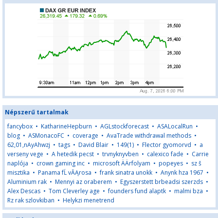
Népszerű tartalmak
fancybox
•
KatharineHepburn
•
AGLstockforecast
•
ASALocalRun
•
blog
•
ASMonacoFC
•
coverage
•
AvaTrade withdrawal methods
•
62,01,nAyAhwzj
•
tags
•
David Blair
•
149(1)
•
Flector gyomorvd
•
a
verseny vege
•
A hetedik pecst
•
trvnyknyvben
•
calexico fade
•
Carrie
naplója
•
crown gaming inc
•
microsoft ÄÄrfolyam
•
popeyes
•
sz š
misztika
•
Panama fĹ vĂĄrosa
•
frank sinatra unokk
•
Anynk hza 1967
•
Aluminium rak
•
Mennyi az oraberem
•
Egyszerstett brbeadsi szerzds
•
Alex Descas
•
Tom Cleverley age
•
founders fund alaptk
•
malmi bza
•
Rz rak szlovkiban
•
Helykzi menetrend