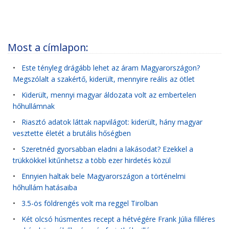
Most a címlapon:
•
Este tényleg drágább lehet az áram Magyarországon?
Megszólalt a szakértő, kiderült, mennyire reális az ötlet
•
Kiderült, mennyi magyar áldozata volt az embertelen
hőhullámnak
•
Riasztó adatok láttak napvilágot: kiderült, hány magyar
vesztette életét a brutális hőségben
•
Szeretnéd gyorsabban eladni a lakásodat? Ezekkel a
trükkökkel kitűnhetsz a több ezer hirdetés közül
•
Ennyien haltak bele Magyarországon a történelmi
hőhullám hatásaiba
•
3.5-ös földrengés volt ma reggel Tirolban
•
Két olcsó húsmentes recept a hétvégére Frank Júlia filléres