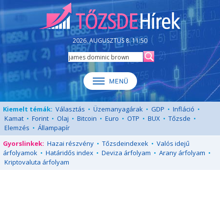
2026. AUGUSZTUS 8. 11:50
Kiemelt témák:
Választás
•
Üzemanyagárak
•
GDP
•
Infláció
•
Kamat
•
Forint
•
Olaj
•
Bitcoin
•
Euro
•
OTP
•
BUX
•
Tőzsde
•
Elemzés
•
Állampapír
Gyorslinkek:
Hazai részvény
•
Tőzsdeindexek
•
Valós idejű
árfolyamok
•
Határidős index
•
Deviza árfolyam
•
Arany árfolyam
•
Kriptovaluta árfolyam