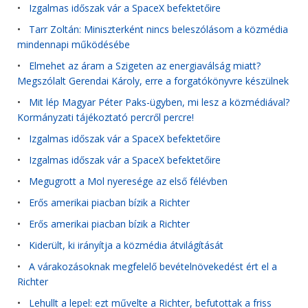
•
Izgalmas időszak vár a SpaceX befektetőire
•
Tarr Zoltán: Miniszterként nincs beleszólásom a közmédia
mindennapi működésébe
•
Elmehet az áram a Szigeten az energiaválság miatt?
Megszólalt Gerendai Károly, erre a forgatókönyvre készülnek
•
Mit lép Magyar Péter Paks-ügyben, mi lesz a közmédiával?
Kormányzati tájékoztató percről percre!
•
Izgalmas időszak vár a SpaceX befektetőire
•
Izgalmas időszak vár a SpaceX befektetőire
•
Megugrott a Mol nyeresége az első félévben
•
Erős amerikai piacban bízik a Richter
•
Erős amerikai piacban bízik a Richter
•
Kiderült, ki irányítja a közmédia átvilágítását
•
A várakozásoknak megfelelő bevételnövekedést ért el a
Richter
•
Lehullt a lepel: ezt művelte a Richter, befutottak a friss