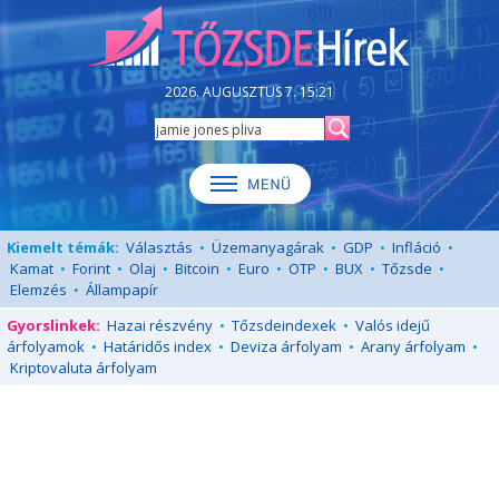
2026. AUGUSZTUS 7. 15:21
Kiemelt témák:
Választás
•
Üzemanyagárak
•
GDP
•
Infláció
•
Kamat
•
Forint
•
Olaj
•
Bitcoin
•
Euro
•
OTP
•
BUX
•
Tőzsde
•
Elemzés
•
Állampapír
Gyorslinkek:
Hazai részvény
•
Tőzsdeindexek
•
Valós idejű
árfolyamok
•
Határidős index
•
Deviza árfolyam
•
Arany árfolyam
•
Kriptovaluta árfolyam