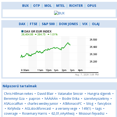
BUX
|
OTP
|
MOL
|
MTEL
|
RICHTER
|
OPUS
DAX
|
FTSE
|
S&P 500
|
DOW JONES
|
VIX
|
OLAJ
Népszerű tartalmak
Chris Hillman nekes
•
David Blair
•
Vatanabe Sinicsir
•
Hungria slgerek
•
Beremnyi Gza
•
papron
•
hÄÄtÄÄn
•
Bodnr Erika
•
szerelvnyszekrny
•
ASALocalRun
•
charles wesley junior
•
ASMonacoFC
•
blog
•
fancybox
•
Kirlyhida
•
AGLstockforecast
•
a verseny vege
•
149(1)
•
tags
•
coverage
•
Rosemary Harris
•
62,01,nAyAhwzj
•
Missouri fejvadsz
•