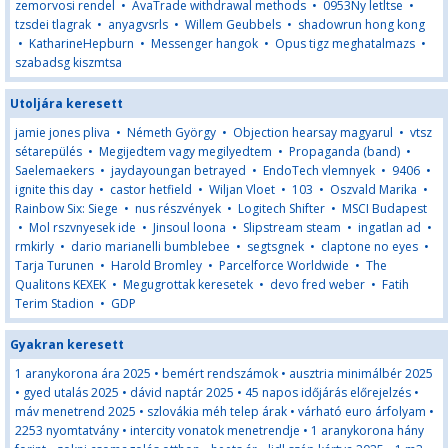
zemorvosi rendel
•
AvaTrade withdrawal methods
•
0953Ny letltse
•
tzsdei tlagrak
•
anyagvsrls
•
Willem Geubbels
•
shadowrun hong kong
•
KatharineHepburn
•
Messenger hangok
•
Opus tigz meghatalmazs
•
szabadsg kiszmtsa
Utoljára keresett
jamie jones pliva
•
Németh György
•
Objection hearsay magyarul
•
vtsz
sétarepülés
•
Megijedtem vagy megilyedtem
•
Propaganda (band)
•
Saelemaekers
•
jaydayoungan betrayed
•
EndoTech vlemnyek
•
9406
•
ignite this day
•
castor hetfield
•
Wiljan Vloet
•
103
•
Oszvald Marika
•
Rainbow Six: Siege
•
nus részvények
•
Logitech Shifter
•
MSCI Budapest
•
Mol rszvnyesek ide
•
Jinsoul loona
•
Slipstream steam
•
ingatlan ad
•
rmkirly
•
dario marianelli bumblebee
•
segtsgnek
•
claptone no eyes
•
Tarja Turunen
•
Harold Bromley
•
Parcelforce Worldwide
•
The
Qualitons KEXEK
•
Megugrottak keresetek
•
devo fred weber
•
Fatih
Terim Stadion
•
GDP
Gyakran keresett
1 aranykorona ára 2025
•
bemért rendszámok
•
ausztria minimálbér 2025
•
gyed utalás 2025
•
dávid naptár 2025
•
45 napos időjárás előrejelzés
•
máv menetrend 2025
•
szlovákia méh telep árak
•
várható euro árfolyam
•
2253 nyomtatvány
•
intercity vonatok menetrendje
•
1 aranykorona hány