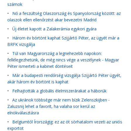
számok
•
Nő a feszültség Olaszország és Spanyolország között: az
olaszok ellen ellenőrzést akar bevezetni Madrid
•
Új életet kapott a Zalakerámia egykori gyára
•
Három év börtönt kaphat Szijjártó Péter, az ügyét már a
BRFK vizsgálja
•
Túl van Magyarország a legnehezebb napokon:
fellélegezhetünk, de még nincs vége a veszélynek - Magyar
Péter ismerteti a kabinet döntéseit
•
Már a budapesti rendőrség vizsgálja Szijjártó Péter ügyét,
akár három év börtönt is kaphat
•
Felhajtották a globális élelmiszerárakat a háborúk
•
Az ukránok többsége már nem bízik Zelenszkijben -
Zaluzsnij lehet a favorit, ha valaha sor kerül az
elnökválasztásra
•
Belgiumtól Írországig: ez az öt sörhatalom vezeti az uniós
exportot