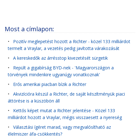
Most a címlapon:
•
Pozitív meglepetést hozott a Richter - közel 133 milliárdot
termelt a Vraylar, a vezetés pedig javította várakozását
•
A kereskedők az árrésstop kivezetését sürgetik
•
Repült a gigabírság BYD-nek - 'Magyarországon a
törvények mindenkire ugyanúgy vonatkoznak'
•
Erős amerikai piacban bízik a Richter
•
Akvizícióra készül a Richter, de saját készítményük piaci
áttörése is a küszöbön áll
•
Kettős képet mutat a Richter jelentése - Közel 133
milliárdot hozott a Vraylar, mégis visszaesett a nyereség
•
Választási ígéret marad, vagy megvalósítható az
élelmiszer áfa-csökkentés?