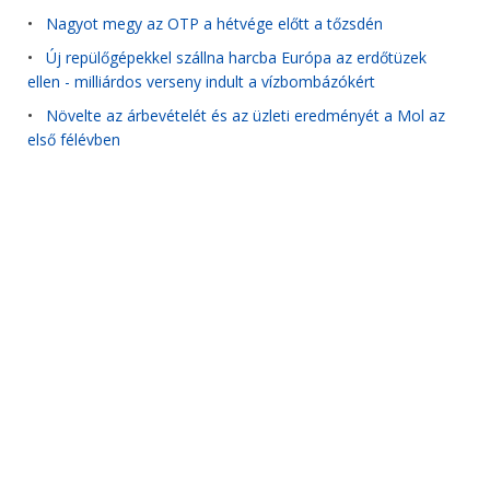
•
Nagyot megy az OTP a hétvége előtt a tőzsdén
•
Új repülőgépekkel szállna harcba Európa az erdőtüzek
ellen - milliárdos verseny indult a vízbombázókért
•
Növelte az árbevételét és az üzleti eredményét a Mol az
első félévben