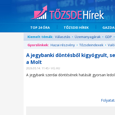
TOP 24 ÓRA
TŐZSDEI HÍREK
GAZDAS
Kiemelt témák:
Választás
•
Üzemanyagárak
•
GDP
•
Gyorslinkek:
Hazai részvény
•
Tőzsdeindexek
•
Való
A jegybanki döntésből kigyógyult, s
a Molt
2026.05.14. 11:45 • VG.HU
A jegybank szerdai döntésének hatását gyorsan ledol
Folyatat