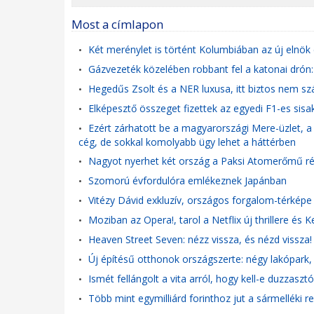
Most a címlapon
Két merénylet is történt Kolumbiában az új elnök e
•
Gázvezeték közelében robbant fel a katonai drón
•
Hegedűs Zsolt és a NER luxusa, itt biztos nem szál
•
Elképesztő összeget fizettek az egyedi F1-es si
•
Ezért zárhatott be a magyarországi Mere-üzlet, a B
•
cég, de sokkal komolyabb ügy lehet a háttérben
Nagyot nyerhet két ország a Paksi Atomerőmű rés
•
Szomorú évfordulóra emlékeznek Japánban
•
Vitézy Dávid exkluzív, országos forgalom-térképe 
•
Moziban az Opera!, tarol a Netflix új thrillere és 
•
Heaven Street Seven: nézz vissza, és nézd vissza
•
Új építésű otthonok országszerte: négy lakópark, 
•
Ismét fellángolt a vita arról, hogy kell-e duzzas
•
Több mint egymilliárd forinthoz jut a sármelléki r
•