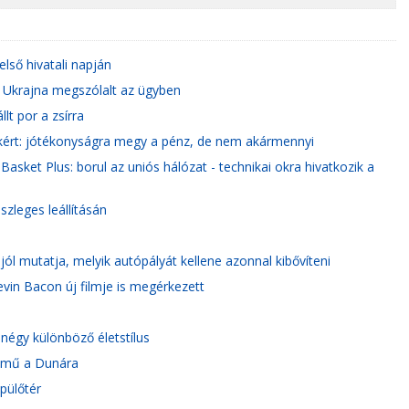
lső hivatali napján
: Ukrajna megszólalt az ügyben
lt por a zsírra
sakért: jótékonyságra megy a pénz, de nem akármennyi
asket Plus: borul az uniós hálózat - technikai okra hivatkozik a
zleges leállításán
jól mutatja, melyik autópályát kellene azonnal kibővíteni
Kevin Bacon új filmje is megérkezett
!
négy különböző életstílus
ztómű a Dunára
epülőtér