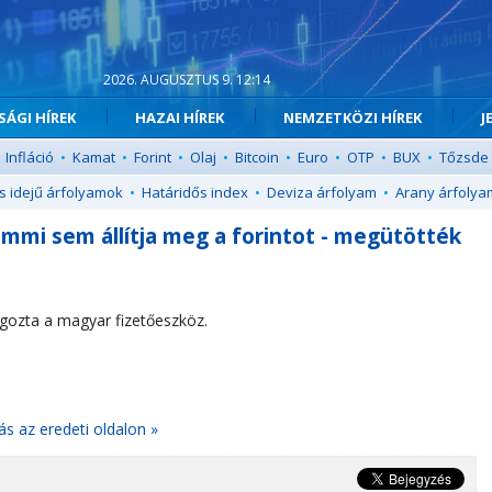
2026. AUGUSZTUS 9. 12:14
ÁGI HÍREK
HAZAI HÍREK
NEMZETKÖZI HÍREK
J
Infláció
•
Kamat
•
Forint
•
Olaj
•
Bitcoin
•
Euro
•
OTP
•
BUX
•
Tőzsde
s idejű árfolyamok
•
Határidős index
•
Deviza árfolyam
•
Arany árfolya
emmi sem állítja meg a forintot - megütötték
gozta a magyar fizetőeszköz.
ás az eredeti oldalon »