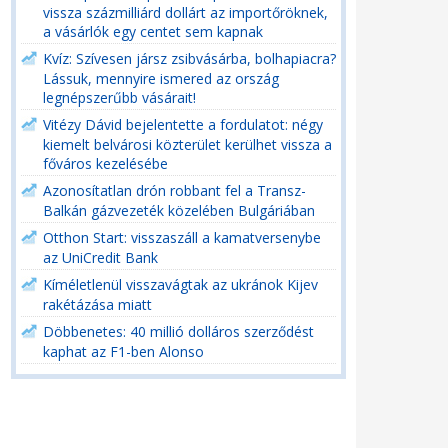
vissza százmilliárd dollárt az importőröknek,
a vásárlók egy centet sem kapnak
Kvíz: Szívesen jársz zsibvásárba, bolhapiacra?
Lássuk, mennyire ismered az ország
legnépszerűbb vásárait!
Vitézy Dávid bejelentette a fordulatot: négy
kiemelt belvárosi közterület kerülhet vissza a
főváros kezelésébe
Azonosítatlan drón robbant fel a Transz-
Balkán gázvezeték közelében Bulgáriában
Otthon Start: visszaszáll a kamatversenybe
az UniCredit Bank
Kíméletlenül visszavágtak az ukránok Kijev
rakétázása miatt
Döbbenetes: 40 millió dolláros szerződést
kaphat az F1-ben Alonso