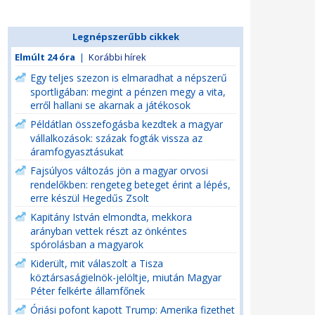
Legnépszerűbb cikkek
Elmúlt 24 óra
|
Korábbi hírek
Egy teljes szezon is elmaradhat a népszerű
sportligában: megint a pénzen megy a vita,
erről hallani se akarnak a játékosok
Példátlan összefogásba kezdtek a magyar
vállalkozások: százak fogták vissza az
áramfogyasztásukat
Fajsúlyos változás jön a magyar orvosi
rendelőkben: rengeteg beteget érint a lépés,
erre készül Hegedűs Zsolt
Kapitány István elmondta, mekkora
arányban vettek részt az önkéntes
spórolásban a magyarok
Kiderült, mit válaszolt a Tisza
köztársaságielnök-jelöltje, miután Magyar
Péter felkérte államfőnek
Óriási pofont kapott Trump: Amerika fizethet