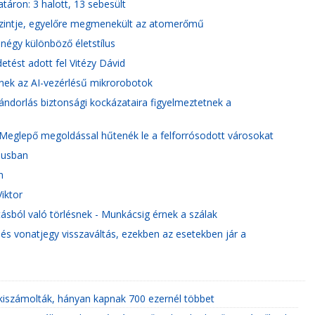
áron: 3 halott, 13 sebesült
szintje, egyelőre megmenekült az atomerőmű
négy különböző életstílus
etést adott fel Vitézy Dávid
znek az AI-vezérlésű mikrorobotok
vándorlás biztonsági kockázataira figyelmeztetnek a
Meglepő megoldással hűtenék le a felforrósodott városokat
liusban
n
iktor
tásból való törlésnek - Munkácsig érnek a szálak
 és vonatjegy visszaváltás, ezekben az esetekben jár a
kiszámolták, hányan kapnak 700 ezernél többet