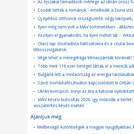
Az éjszakai támadások mérlege az ukrán-orosz hat
•
Csodát tettek a románok - emelkedik a Duna víz
•
Új építésű otthonok országszerte: négy lakópark, 
•
Ilyen még nem volt a MÁV történetében - álláshird
•
Kezdjen el gyanakodni, ha ilyen méhet lát - érke
•
Olasz lap: dzsihadista hálózatokra és a ceutai be
•
titkosszolgálatok
Vége lehet a méregdrága klímaszámlák korának? 
•
Több mint 116 ezer beteget láttak el a mentők jú
•
Bulgária lett a mintaország az energia tárolásába
•
Szerb trombitafesztiválon kapcsolódott ki Orbán V
•
Ukrán korrupció: ennyi az ára a katonai nyilvántar
•
MÁV késési biztosítás 2026: így működik a bérlet-
•
visszatérítés késés esetén
Ajánljuk még
Mellbevágó különbségek a magyar nyugdíjakban, 
•