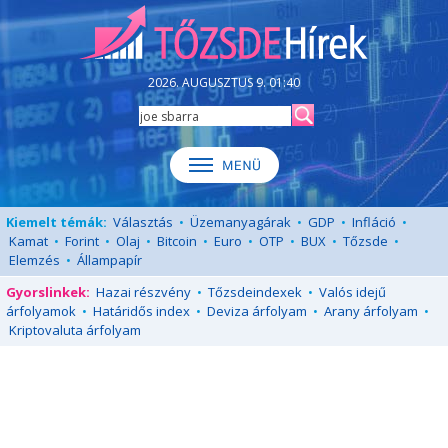
2026. AUGUSZTUS 9. 01:40
Kiemelt témák:
Választás
•
Üzemanyagárak
•
GDP
•
Infláció
•
Kamat
•
Forint
•
Olaj
•
Bitcoin
•
Euro
•
OTP
•
BUX
•
Tőzsde
•
Elemzés
•
Állampapír
Gyorslinkek:
Hazai részvény
•
Tőzsdeindexek
•
Valós idejű
árfolyamok
•
Határidős index
•
Deviza árfolyam
•
Arany árfolyam
•
Kriptovaluta árfolyam