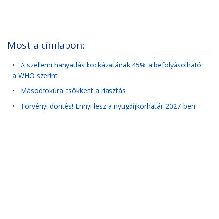
Most a címlapon:
•
A szellemi hanyatlás kockázatának 45%-a befolyásolható
a WHO szerint
•
Másodfokúra csökkent a riasztás
•
Törvényi döntés! Ennyi lesz a nyugdíjkorhatár 2027-ben