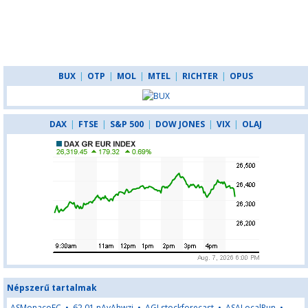
BUX
|
OTP
|
MOL
|
MTEL
|
RICHTER
|
OPUS
DAX
|
FTSE
|
S&P 500
|
DOW JONES
|
VIX
|
OLAJ
Népszerű tartalmak
ASMonacoFC
•
62,01,nAyAhwzj
•
AGLstockforecast
•
ASALocalRun
•