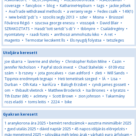
coverage
•
fancybox
•
blog
•
KatharineHepburn
•
tags
•
jackie jellsek
•
AvaTrade withdrawal methods
•
a verseny vege
•
Fedex csalk
•
149(1)
•
iwiw belďż˝pďż˝s
•
szocilis segly 2013
•
szler
•
Misina
•
Brüsszel
Fővárosi Régió
•
szucsva george enescu
•
visszajvk
•
David Blair
•
SZRAKOZTATS
•
Hasďż˝tott sertďż˝s ďż˝r
•
tbbnyire
•
Családregény
•
nyomtatvny
•
raadi fizets
•
anrthoszi ammohsztu kiko
•
A ret
•
magento
•
Termostar kecskemt lls
•
Els nyugdj folystsa
•
tetszleges
Utoljára keresett
joe sbarra
•
laverne and shirley
•
Christopher Robin Milne
•
Cazin
•
Jennifer Nicholson
•
PayPal stock invest
•
Chad Stahelski
•
6109 vtsz
szám
•
b rszvny
•
jota goncalves
•
cian ashford
•
zleti
•
Will Sands
•
Tippmix eredmnyek tegnapi
•
Heti temetések szeged
•
lÄ
•
Lisa
•
Durban
•
Olh Kata
•
karÄĹra
•
Balogh Erzsbet
•
cyndi james gossett
•
om
•
thibault vlietinck
•
Matthew Broderick
•
Isa Briones
•
e lyratzis
•
Tth Eszter (klt)
•
aclntvny
•
Scott Brown
•
zion johnson
•
Takarmány
rozs eladó
•
toms leitis
•
2224
•
bike
Gyakran keresett
1 aranykorona ára 2025
•
bemért rendszámok
•
ausztria minimálbér 2025
•
gyed utalás 2025
•
dávid naptár 2025
•
45 napos időjárás előrejelzés
•
máv menetrend 2025
•
szlovákia méh telep árak
•
várható euro árfolyam
•