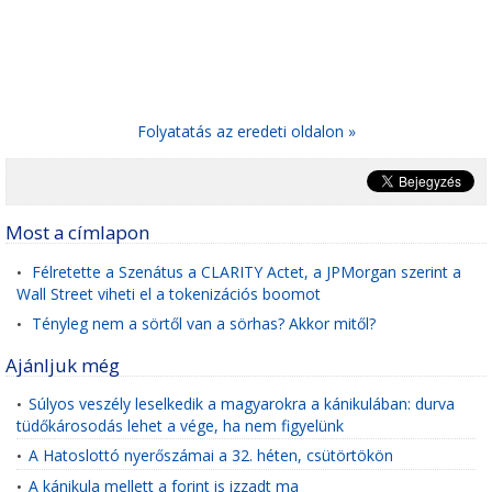
Folyatatás az eredeti oldalon »
Most a címlapon
Félretette a Szenátus a CLARITY Actet, a JPMorgan szerint a
•
Wall Street viheti el a tokenizációs boomot
Tényleg nem a sörtől van a sörhas? Akkor mitől?
•
Ajánljuk még
Súlyos veszély leselkedik a magyarokra a kánikulában: durva
•
tüdőkárosodás lehet a vége, ha nem figyelünk
A Hatoslottó nyerőszámai a 32. héten, csütörtökön
•
A kánikula mellett a forint is izzadt ma
•