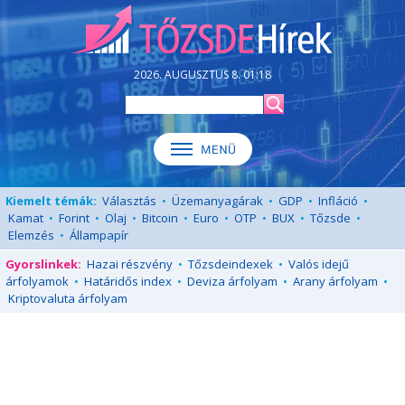
2026. AUGUSZTUS 8. 01:18
Kiemelt témák:
Választás
•
Üzemanyagárak
•
GDP
•
Infláció
•
Kamat
•
Forint
•
Olaj
•
Bitcoin
•
Euro
•
OTP
•
BUX
•
Tőzsde
•
Elemzés
•
Állampapír
Gyorslinkek:
Hazai részvény
•
Tőzsdeindexek
•
Valós idejű
árfolyamok
•
Határidős index
•
Deviza árfolyam
•
Arany árfolyam
•
Kriptovaluta árfolyam