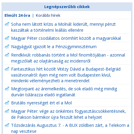
Legnépszerűbb cikkek
Elmúlt 24 óra
|
Korábbi hírek
Soha nem látott krízis a Molnál: kiderült, mennyi pénzt
kaszáltak a történelmi leállás ellenére
Magyar Péter csodálatos örömhírt közölt a magyarokkal
Nagyágyút igazolt le a Pénzügyminisztérium
Rendkívüli: robbanás történt a Mol finomítójában - azonnal
megszólalt az olajtársaság az incidensről
Fantasztikus hírt közölt Vitézy Dávid a Budapest-Belgrád
vasútvonalról: ilyen még nem volt Budapesten kívül,
mindenki véleményezheti a menetrendet
Megtorpant az áremelkedés, de sok eladó még mindig
durván túlárazza eladó ingatlanát
Brutális nyereséget ért el a Mol
Magyar Péter: vége az önkéntes fogyasztáscsökkentésnek,
de Pakson bármikor újra feszült lehet a helyzet
Tőzsdezárás Augusztus 7. - A BUX zöldben zárt, a Telekom a
nap vesztese