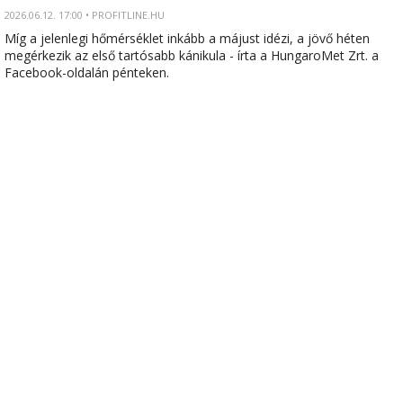
2026.06.12. 17:00 • PROFITLINE.HU
Míg a jelenlegi hőmérséklet inkább a májust idézi, a jövő héten
megérkezik az első tartósabb kánikula - írta a HungaroMet Zrt. a
Facebook-oldalán pénteken.