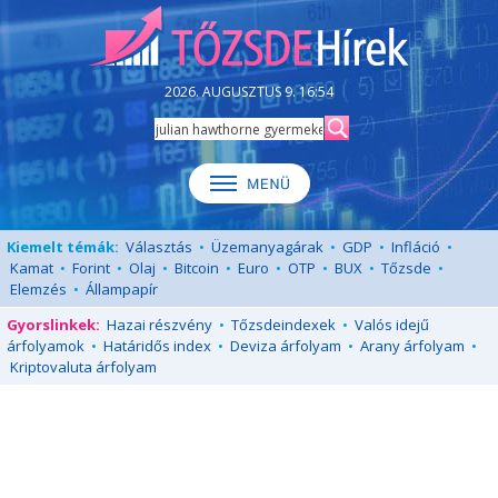
2026. AUGUSZTUS 9. 16:54
Kiemelt témák:
Választás
•
Üzemanyagárak
•
GDP
•
Infláció
•
Kamat
•
Forint
•
Olaj
•
Bitcoin
•
Euro
•
OTP
•
BUX
•
Tőzsde
•
Elemzés
•
Állampapír
Gyorslinkek:
Hazai részvény
•
Tőzsdeindexek
•
Valós idejű
árfolyamok
•
Határidős index
•
Deviza árfolyam
•
Arany árfolyam
•
Kriptovaluta árfolyam