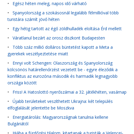
•
Egész héten meleg, napos idő várható
•
Spanyolország a szokásosnál legalább félmillióval több
turistára számít jövő héten
•
Egy hétig tartott az égő zöldhulladék eloltása Érd mellett
•
Váratlanul bezárt az orosz diszkont Budapesten
•
Több száz millió dolláros büntetést kapott a Meta a
gyerekek veszélyeztetése miatt
•
Ennyi volt Schengen: Olaszország és Spanyolország
kölcsönös határellenőrzést vezetett be - egyre éleződik a
konfliktus az eurozóna második és harmadik legnagyobb
országa között
•
Friss! A Hatoslottó nyerőszámai a 32. játékhéten, vasárnap
•
Újabb területeket veszíthetett Ukrajna: két település
elfoglalását jelentette be Moszkva
•
Energiatárolás: Magyarországnak tanulnia kellene
Bulgáriától
•
Hiába a fürdőzési tilalom, kitartanak a turisták a Velencei-