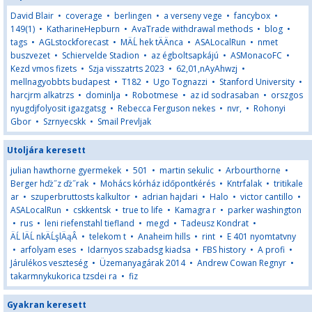
David Blair
•
coverage
•
berlingen
•
a verseny vege
•
fancybox
•
149(1)
•
KatharineHepburn
•
AvaTrade withdrawal methods
•
blog
•
tags
•
AGLstockforecast
•
MÄĹ hek tÄÄnca
•
ASALocalRun
•
nmet
buszvezet
•
Schiervelde Stadion
•
az égboltsapkájú
•
ASMonacoFC
•
Kezd vmos fizets
•
Szja visszatrts 2023
•
62,01,nAyAhwzj
•
mellnagyobbts budapest
•
T182
•
Ugo Tognazzi
•
Stanford University
•
harcjrm alkatrzs
•
dominlja
•
Robotmese
•
az id sodrasaban
•
orszgos
nyugdjfolyosit igazgatsg
•
Rebecca Ferguson nekes
•
nvr,
•
Rohonyi
Gbor
•
Szrnyecskk
•
Smail Prevljak
Utoljára keresett
julian hawthorne gyermekek
•
501
•
martin sekulic
•
Arbourthorne
•
Berger hďż˝z ďż˝rak
•
Mohács kórház időpontkérés
•
Kntrfalak
•
tritikale
ar
•
szuperbruttosts kalkultor
•
adrian hajdari
•
Halo
•
victor cantillo
•
ASALocalRun
•
cskkentsk
•
true to life
•
Kamagra r
•
parker washington
•
rus
•
leni riefenstahl tiefland
•
megd
•
Tadeusz Kondrat
•
ÄĹ lÄĹ nkÄĹşlÄąÂ
•
telekom t
•
Anaheim hills
•
rint
•
E 401 nyomtatvny
•
arfolyam eses
•
Idarnyos szabadsg kiadsa
•
FBS history
•
A profi
•
Járulékos veszteség
•
Üzemanyagárak 2014
•
Andrew Cowan Regnyr
•
takarmnykukorica tzsdei ra
•
fiz
Gyakran keresett