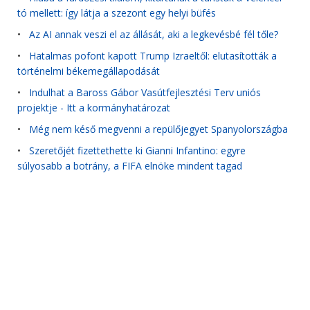
tó mellett: így látja a szezont egy helyi büfés
•
Az AI annak veszi el az állását, aki a legkevésbé fél tőle?
•
Hatalmas pofont kapott Trump Izraeltől: elutasították a
történelmi békemegállapodását
•
Indulhat a Baross Gábor Vasútfejlesztési Terv uniós
projektje - Itt a kormányhatározat
•
Még nem késő megvenni a repülőjegyet Spanyolországba
•
Szeretőjét fizettethette ki Gianni Infantino: egyre
súlyosabb a botrány, a FIFA elnöke mindent tagad