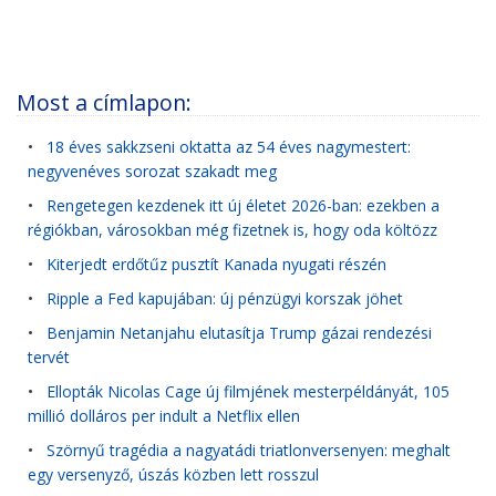
Most a címlapon:
•
18 éves sakkzseni oktatta az 54 éves nagymestert:
negyvenéves sorozat szakadt meg
•
Rengetegen kezdenek itt új életet 2026-ban: ezekben a
régiókban, városokban még fizetnek is, hogy oda költözz
•
Kiterjedt erdőtűz pusztít Kanada nyugati részén
•
Ripple a Fed kapujában: új pénzügyi korszak jöhet
•
Benjamin Netanjahu elutasítja Trump gázai rendezési
tervét
•
Ellopták Nicolas Cage új filmjének mesterpéldányát, 105
millió dolláros per indult a Netflix ellen
•
Szörnyű tragédia a nagyatádi triatlonversenyen: meghalt
egy versenyző, úszás közben lett rosszul