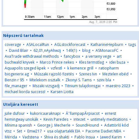
Népszerű tartalmak
coverage
•
ASALocalRun
•
AGLstockforecast
•
KatharineHepburn
•
tags
•
David Blair
•
62,01,nAyAhwzj
•
149(1)
•
blog
•
ASMonacoFC
•
AvaTrade withdrawal methods
•
fancybox
•
a verseny vege
•
art
buchwald knyvek
•
Marco Prince nekes
•
Kles termstlag
•
idei buza
•
Aquapolis szeged kpek
•
vzfestl
•
k kemence grill
•
ratiopharm
biogenerix ag
•
Műszaki rajzoló fizetés
•
Szenes Ivn
•
Meztelen ebéd
•
Benzin r 95
•
Mtelekom osztalk
•
Zkonyi S. Tams
•
szini bla
•
file_manager
•
Mszaki vizsgadj
•
Titnium tulajdonsgai
•
maestro 2023
•
michael korda success!
•
Karsen Liotta
Utoljára keresett
julie dufour
•
kukoricaaraknapi
•
ĂˇllampapĂ­rpiacot
•
ernest
hemingway unokák
•
Kevin Paredes
•
intezet
•
untimely meditations
•
Mínima spanish
•
George J. Mecherle
•
SoundHound
•
Adattörlő kód
vtsz
•
Set
•
Emw217
•
usa olajtartalék EIA
•
Pacome Dadiet NBA
•
Mérida
•
Vadstena
•
Shiva és shakti
•
Pablo Insua
•
Jawed Karim
•