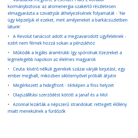
kormánybiztosa: az atomenergia-szakértő részletesen
elmagyarázta a szivattyúk áthelyezésének folyamatát - 'Ne
úgy képzeljük el ezeket, mint amilyeneket a barkácsüzletben
látunk'
•
A Revolut tanácsot adott a megzavarodott ügyfeleknek -
ezért nem férnek hozzá sokan a pénzükhöz
•
Működik a legális áramtrükk: így spórolnak tízezreket a
legmelegebb napokon az élelmes magyarok
•
Ceuta: kísérő nélküli gyerekek százai várják bejutást, egy
ember meghalt, miközben siklóernyővel próbált átjutni
•
Megérkezett a hidegfront - térképen a friss helyzet
•
Olajszállítási szerződést kötött a Janaf és a Mol
•
Azonnal lezárták a népszerű strandokat: rettegett élőlény
miatt menekülnek a fürdőzők