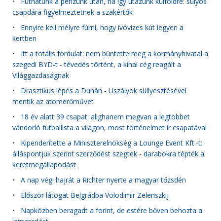
•
Futhatunk a pénzünk után, ha így utazunk külföldre: súlyos
csapdára figyelmeztetnek a szakértők
•
Ennyire kell mélyre fúrni, hogy ivóvizes kút legyen a
kertben
•
Itt a totális fordulat: nem büntette meg a kormányhivatal a
szegedi BYD-t - tévedés történt, a kínai cég reagált a
Világgazdaságnak
•
Drasztikus lépés a Dunán - Uszályok süllyesztésével
mentik az atomerőművet
•
18 év alatt 39 csapat: alighanem megvan a legtöbbet
vándorló futballista a világon, most történelmet ír csapatával
•
Kipenderítette a Miniszterelnökség a Lounge Event Kft.-t:
álláspontjuk szerint szerződést szegtek - darabokra tépték a
keretmegállapodást
•
A nap végi hajrát a Richter nyerte a magyar tőzsdén
•
Először látogat Belgrádba Volodimir Zelenszkij
•
Napközben beragadt a forint, de estére bőven behozta a