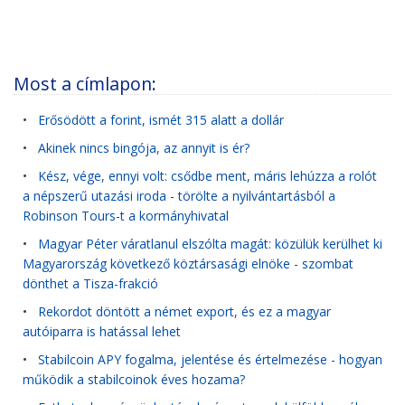
Most a címlapon:
•
Erősödött a forint, ismét 315 alatt a dollár
•
Akinek nincs bingója, az annyit is ér?
•
Kész, vége, ennyi volt: csődbe ment, máris lehúzza a rolót
a népszerű utazási iroda - törölte a nyilvántartásból a
Robinson Tours-t a kormányhivatal
•
Magyar Péter váratlanul elszólta magát: közülük kerülhet ki
Magyarország következő köztársasági elnöke - szombat
dönthet a Tisza-frakció
•
Rekordot döntött a német export, és ez a magyar
autóiparra is hatással lehet
•
Stabilcoin APY fogalma, jelentése és értelmezése - hogyan
működik a stabilcoinok éves hozama?