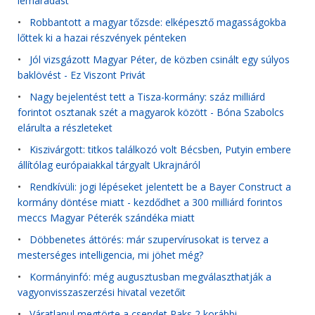
lemaradást
•
Robbantott a magyar tőzsde: elképesztő magasságokba
lőttek ki a hazai részvények pénteken
•
Jól vizsgázott Magyar Péter, de közben csinált egy súlyos
baklövést - Ez Viszont Privát
•
Nagy bejelentést tett a Tisza-kormány: száz milliárd
forintot osztanak szét a magyarok között - Bóna Szabolcs
elárulta a részleteket
•
Kiszivárgott: titkos találkozó volt Bécsben, Putyin embere
állítólag európaiakkal tárgyalt Ukrajnáról
•
Rendkívüli: jogi lépéseket jelentett be a Bayer Construct a
kormány döntése miatt - kezdődhet a 300 milliárd forintos
meccs Magyar Péterék szándéka miatt
•
Döbbenetes áttörés: már szupervírusokat is tervez a
mesterséges intelligencia, mi jöhet még?
•
Kormányinfó: még augusztusban megválaszthatják a
vagyonvisszaszerzési hivatal vezetőit
•
Váratlanul megtörte a csendet Paks 2 korábbi