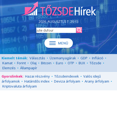
2026. AUGUSZTUS 7. 20:15
Kiemelt témák:
Választás
•
Üzemanyagárak
•
GDP
•
Infláció
•
Kamat
•
Forint
•
Olaj
•
Bitcoin
•
Euro
•
OTP
•
BUX
•
Tőzsde
•
Elemzés
•
Állampapír
Gyorslinkek:
Hazai részvény
•
Tőzsdeindexek
•
Valós idejű
árfolyamok
•
Határidős index
•
Deviza árfolyam
•
Arany árfolyam
•
Kriptovaluta árfolyam