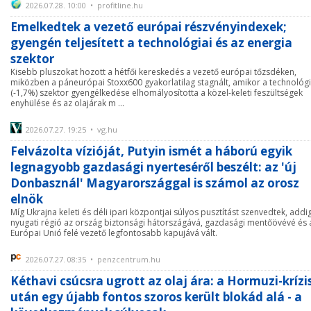
2026.07.28. 10:00 • profitline.hu
Emelkedtek a vezető európai részvényindexek;
gyengén teljesített a technológiai és az energia
szektor
Kisebb pluszokat hozott a hétfői kereskedés a vezető európai tőzsdéken,
miközben a páneurópai Stoxx600 gyakorlatilag stagnált, amikor a technológi
(-1,7%) szektor gyengélkedése elhomályosította a közel-keleti feszültségek
enyhülése és az olajárak m ...
2026.07.27. 19:25 • vg.hu
Felvázolta vízióját, Putyin ismét a háború egyik
legnagyobb gazdasági nyerteséről beszélt: az 'új
Donbasznál' Magyarországgal is számol az orosz
elnök
Míg Ukrajna keleti és déli ipari központjai súlyos pusztítást szenvedtek, addi
nyugati régió az ország biztonsági hátországává, gazdasági mentőövévé és 
Európai Unió felé vezető legfontosabb kapujává vált.
2026.07.27. 08:35 • penzcentrum.hu
Kéthavi csúcsra ugrott az olaj ára: a Hormuzi-krízi
után egy újabb fontos szoros került blokád alá - a