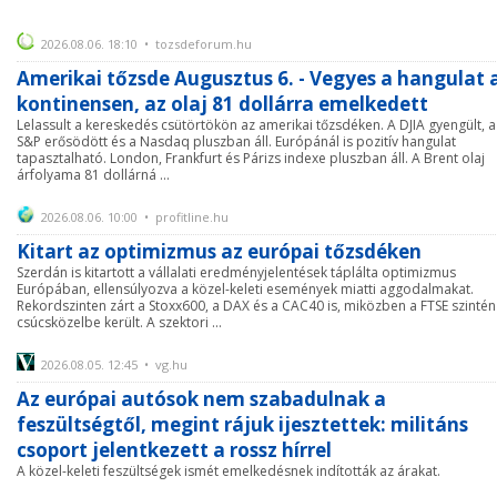
2026.08.06. 18:10 • tozsdeforum.hu
Amerikai tőzsde Augusztus 6. - Vegyes a hangulat 
kontinensen, az olaj 81 dollárra emelkedett
Lelassult a kereskedés csütörtökön az amerikai tőzsdéken. A DJIA gyengült, a
S&P erősödött és a Nasdaq pluszban áll. Európánál is pozitív hangulat
tapasztalható. London, Frankfurt és Párizs indexe pluszban áll. A Brent olaj
árfolyama 81 dollárná ...
2026.08.06. 10:00 • profitline.hu
Kitart az optimizmus az európai tőzsdéken
Szerdán is kitartott a vállalati eredményjelentések táplálta optimizmus
Európában, ellensúlyozva a közel-keleti események miatti aggodalmakat.
Rekordszinten zárt a Stoxx600, a DAX és a CAC40 is, miközben a FTSE szintén
csúcsközelbe került. A szektori ...
2026.08.05. 12:45 • vg.hu
Az európai autósok nem szabadulnak a
feszültségtől, megint rájuk ijesztettek: militáns
csoport jelentkezett a rossz hírrel
A közel-keleti feszültségek ismét emelkedésnek indították az árakat.