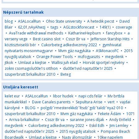
Népszerű tartalmak
blog
•
ASALocalRun
•
Ohio State university
•
A hetedik pecst
•
David
Blair
•
62,01,nAyAhwzj
•
tags
•
AGLstockforecast
•
149(1)
•
coverage
•
AvaTrade withdrawal methods
•
KatharineHepburn
•
fancybox
•
a
verseny vege
•
Best casino slot
•
Csszr Br va
•
Jefferson Starship Hits
•
köztisztviselői bér
•
Cukorbeteg adkedvezmny 2022
•
gymhivatal
nyitvatarts mosonmagyarvr
•
Mvm gáz nagykáta
•
ASMonacoFC
•
2015
nyugdij utalsok
•
Orange Power Tools
•
mzfogyaszts
•
megvdenk
•
jtkok
•
Umlaut a kiejtse
•
Wallisi juh elad
•
Horvát sportjel rejtvény
•
zokni csomagolu00e1s otthon
•
du00e1vid naptu00e1r 2025
•
szuperbrutt brkalkultor 2010
•
Beteg
Utoljára keresett
kelet eur
•
ASALocalRun
•
libor hudek
•
napi cds felár
•
Mv brtbla
munkakrkkel
•
Dave Canales parents
•
Sepultura Arise
•
vert
•
vajdai
károlyné
•
BLOG
•
polgďż˝rmesterekkďż˝ltsďż˝gďż˝talďż˝nya2 010
•
szuperbrutt brkalkultor 2010
•
Mvm gáz nagykáta
•
Fekete Ádám
•
1071
•
Arriva brkalkultor
•
Csszr Br va
•
suranne jones díjak
•
Andy Enfield
•
megvdenk
•
Cukorbeteg adkedvezmny 2022
•
Eskil Edh
•
Jim Lemley
•
du00e1vid naptu00e1r 2025
•
2015 nyugdij utalsok
•
Pompano Beach
Boardwalk
•
Umlaut a kiejtse
•
Nagy álomszótár
•
10kw napelem