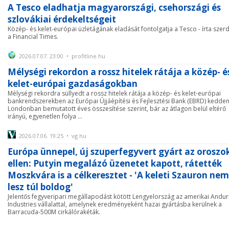
A Tesco eladhatja magyarországi, csehországi és
szlovákiai érdekeltségeit
Közép- és kelet-európai üzletágának eladását fontolgatja a Tesco - írta szer
a Financial Times.
2026.07.07. 23:00 • profitline.hu
Mélységi rekordon a rossz hitelek rátája a közép- é
kelet-európai gazdaságokban
Mélységi rekordra süllyedt a rossz hitelek rátája a közép- és kelet-európai
bankrendszerekben az Európai Újjáépítési és Fejlesztési Bank (EBRD) kedde
Londonban bemutatott éves összesítése szerint, bár az átlagon belül eltérő
irányú, egyenetlen folya ...
2026.07.06. 19:25 • vg.hu
Európa ünnepel, új szuperfegyvert gyárt az oroszo
ellen: Putyin megalázó üzenetet kapott, rátették
Moszkvára is a célkeresztet - 'A keleti Szauron nem
lesz túl boldog'
Jelentős fegyveripari megállapodást kötött Lengyelország az amerikai Anduri
Industries vállalattal, amelynek eredményeként hazai gyártásba kerülnek a
Barracuda-500M cirkálórakéták.