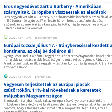
Erős negyedévet zárt a Burberry - Amerikában
szárnyaltak, Európában visszaestek az eladások
Erős negyedévet zárt a Burberry. A brit luxusmárka bevétele 5 százalékkal, 4
millió fontra nőtt a június 27-én lezárt három hónapban. A növekedést
elsősorban az amerikai és a kínai piac hajtotta, míg Európában és a Közel-
Keleten csökkent a kereslet ...
2026.07.17. 10:40 • tozsdeforum.hu
Európai tőzsde Július 17. - Iránykereséssel kezdett 
kontinens, az olaj 84 dolláron áll
Gyengüléssel indult a péntek reggel az európai részvénypiacok.A közel-Kele
Irán újabb támadása újabb feszültséget hozott a teljes régiónak. Párizs és
Frankfurt mínuszban állt a reggeli nyitás után. London tartja magát. A Brent o
árfolyama 84 do ...
2026.07.17. 09:00 • profitline.hu
Vegyesen teljesítettek az európai piacok
csütörtökön, 11%-kal növekedtek a keresetek
májusban Magyarországon
Bizonytalan irányba mozdultak az európai részvénypiacok csütörtökön,
miközben a befektetők a vállalati gyorsjelentésekre fókuszáltak. A hangulato
rontotta, hogy a Közel-Keleten ismét nőtt a geopolitikai feszültség, ami az
energiaszállítások esetlege ...