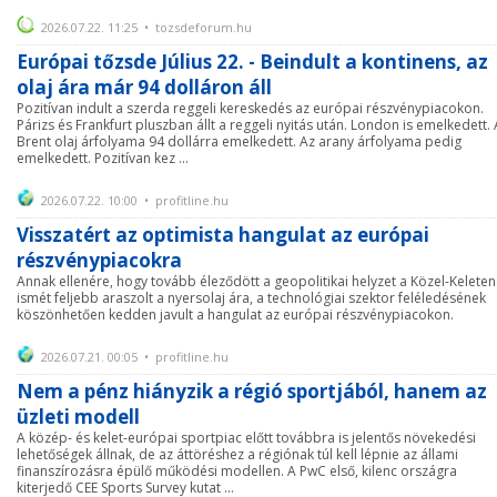
2026.07.22. 11:25 • tozsdeforum.hu
Európai tőzsde Július 22. - Beindult a kontinens, az
olaj ára már 94 dolláron áll
Pozitívan indult a szerda reggeli kereskedés az európai részvénypiacokon.
Párizs és Frankfurt pluszban állt a reggeli nyitás után. London is emelkedett. 
Brent olaj árfolyama 94 dollárra emelkedett. Az arany árfolyama pedig
emelkedett. Pozitívan kez ...
2026.07.22. 10:00 • profitline.hu
Visszatért az optimista hangulat az európai
részvénypiacokra
Annak ellenére, hogy tovább éleződött a geopolitikai helyzet a Közel-Keleten
ismét feljebb araszolt a nyersolaj ára, a technológiai szektor feléledésének
köszönhetően kedden javult a hangulat az európai részvénypiacokon.
2026.07.21. 00:05 • profitline.hu
Nem a pénz hiányzik a régió sportjából, hanem az
üzleti modell
A közép- és kelet-európai sportpiac előtt továbbra is jelentős növekedési
lehetőségek állnak, de az áttöréshez a régiónak túl kell lépnie az állami
finanszírozásra épülő működési modellen. A PwC első, kilenc országra
kiterjedő CEE Sports Survey kutat ...