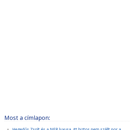
Most a címlapon:
•
Hegedűs Zsolt és a NER luxusa, itt biztos nem szállt por a