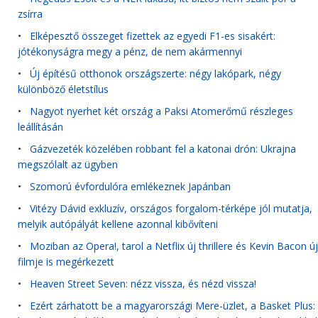
zsírra
•
Elképesztő összeget fizettek az egyedi F1-es sisakért:
jótékonyságra megy a pénz, de nem akármennyi
•
Új építésű otthonok országszerte: négy lakópark, négy
különböző életstílus
•
Nagyot nyerhet két ország a Paksi Atomerőmű részleges
leállításán
•
Gázvezeték közelében robbant fel a katonai drón: Ukrajna
megszólalt az ügyben
•
Szomorú évfordulóra emlékeznek Japánban
•
Vitézy Dávid exkluzív, országos forgalom-térképe jól mutatja,
melyik autópályát kellene azonnal kibővíteni
•
Moziban az Opera!, tarol a Netflix új thrillere és Kevin Bacon új
filmje is megérkezett
•
Heaven Street Seven: nézz vissza, és nézd vissza!
•
Ezért zárhatott be a magyarországi Mere-üzlet, a Basket Plus: