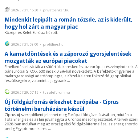
2026.07.31. 15:30 • privatbankar.hu
Mindenkit lepipált a román tőzsde, az is kiderült,
hogy hol zárt a magyar piac
Közép- és Kelet-Európa húzott.
2026.07.31. 09:00 • profitline.hu
A kamatdöntések és a záporozó gyorsjelentések
mozgatták az európai piacokat
Emelkedéssel zárták a csütörtöki kereskedést az európai részvényindexek. A
páneurópai STOXX 600 index 0,8%-kal növekedett. A befektetők figyelme a
makrogazdasági adatdömpingre, a Közel-Keleten fokozódó geopolitikai
feszültségekre, valamint a jegybank ...
2026.07.29. 07:15 • tozsdeforum.hu
Új földgázforrás érkezhet Európába - Ciprus
történelmi beruházásra készül
Ciprus új szereplőként jelenhet meg Európa földgázellátásában, miután a
TotalEnergies és az Eni jóváhagyta a Cronos mező fejlesztését. A tervek szeri
2028-ban indulhat meg az ország első földgáz-kitermelése, az energiahord
pedig Egyiptomon keres ...