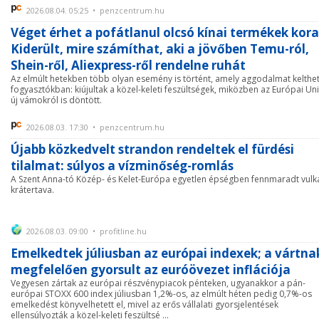
2026.08.04. 05:25 • penzcentrum.hu
Véget érhet a pofátlanul olcsó kínai termékek kora
Kiderült, mire számíthat, aki a jövőben Temu-ról,
Shein-ről, Aliexpress-ről rendelne ruhát
Az elmúlt hetekben több olyan esemény is történt, amely aggodalmat kelthet
fogyasztókban: kiújultak a közel-keleti feszültségek, miközben az Európai Un
új vámokról is döntött.
2026.08.03. 17:30 • penzcentrum.hu
Újabb közkedvelt strandon rendeltek el fürdési
tilalmat: súlyos a vízminőség-romlás
A Szent Anna-tó Közép- és Kelet-Európa egyetlen épségben fennmaradt vulk
krátertava.
2026.08.03. 09:00 • profitline.hu
Emelkedtek júliusban az európai indexek; a vártna
megfelelően gyorsult az euróövezet inflációja
Vegyesen zártak az európai részvénypiacok pénteken, ugyanakkor a pán-
európai STOXX 600 index júliusban 1,2%-os, az elmúlt héten pedig 0,7%-os
emelkedést könyvelhetett el, mivel az erős vállalati gyorsjelentések
ellensúlyozták a közel-keleti feszültsé ...