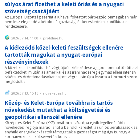
súlyos árat fizethet a keleti óriás és a nyugati
szövetség csatájáért
Az Európai Bizottság szerint a Kínával folytatott párbeszéd önmagában már
nem lesz elegendő a kétoldalú gazdasági és kereskedelmi konfliktusok
rendezésére.
2026.07.14. 11:00 • profitline.hu
A kiéleződő közel-keleti feszültségek ellenére
tartották magukat a nyugat-európai
részvényindexek
A közel-keleti konfliktus hétvégi, újbóli kiéleződése aggodalommal töltötte el
befektetőket, miután az amerikai és az iráni hadsereg egymás elleni intenzív
rakéta- és dróntámadásokat hajtott végre. Irán újra lezárta a Hormuzi-szoros
meglódult a n ...
2026.07.13. 15:15 • novekedes.hu
Közép- és Kelet-Európa továbbra is tartós
növekedést mutathat a költségvetési és
geopolitikai ellenszél ellenére
Közép- és Kelet-Európa (KKE) továbbra is Európa egyik legellenállóbb
növekedési régiója marad, ahol a belföldi kereslet, az uniós beruházások és
enyhülő energiakockázatok támogatják a gazdaságot még úgy is, hogy a
kormányoknak a költségvetési kons ...