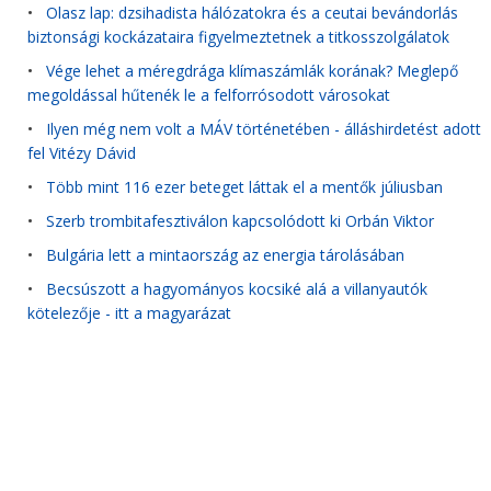
•
Olasz lap: dzsihadista hálózatokra és a ceutai bevándorlás
biztonsági kockázataira figyelmeztetnek a titkosszolgálatok
•
Vége lehet a méregdrága klímaszámlák korának? Meglepő
megoldással hűtenék le a felforrósodott városokat
•
Ilyen még nem volt a MÁV történetében - álláshirdetést adott
fel Vitézy Dávid
•
Több mint 116 ezer beteget láttak el a mentők júliusban
•
Szerb trombitafesztiválon kapcsolódott ki Orbán Viktor
•
Bulgária lett a mintaország az energia tárolásában
•
Becsúszott a hagyományos kocsiké alá a villanyautók
kötelezője - itt a magyarázat