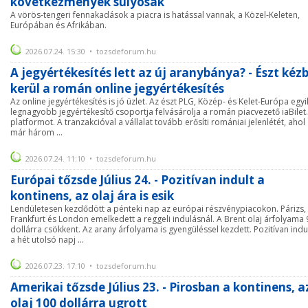
következmények súlyosak
A vörös-tengeri fennakadások a piacra is hatással vannak, a Közel-Keleten,
Európában és Afrikában.
2026.07.24. 15:30 • tozsdeforum.hu
A jegyértékesítés lett az új aranybánya? - Észt kéz
kerül a román online jegyértékesítés
Az online jegyértékesítés is jó üzlet. Az észt PLG, Közép- és Kelet-Európa egyi
legnagyobb jegyértékesítő csoportja felvásárolja a román piacvezető iaBilet
platformot. A tranzakcióval a vállalat tovább erősíti romániai jelenlétét, ahol
már három ...
2026.07.24. 11:10 • tozsdeforum.hu
Európai tőzsde Július 24. - Pozitívan indult a
kontinens, az olaj ára is esik
Lendületesen kezdődött a pénteki nap az európai részvénypiacokon. Párizs,
Frankfurt és London emelkedett a reggeli indulásnál. A Brent olaj árfolyama 
dollárra csökkent. Az arany árfolyama is gyengüléssel kezdett. Pozitívan indu
a hét utolsó napj ...
2026.07.23. 17:10 • tozsdeforum.hu
Amerikai tőzsde Július 23. - Pirosban a kontinens, a
olaj 100 dollárra ugrott