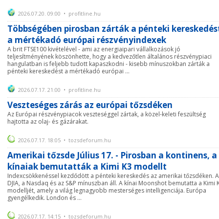
2026.07.20. 09:00 • profitline.hu
Többségében pirosban zárták a pénteki kereskedés
a mértékadó európai részvényindexek
A brit FTSE100 kivételével - ami az energiaipari vállalkozások jó
teljesítményének köszönhette, hogy a kedvezőtlen általános részvénypiaci
hangulatban is feljebb tudott kapaszkodni - kisebb mínuszokban zárták a
pénteki kereskedést a mértékadó európai ...
2026.07.17. 21:00 • profitline.hu
Veszteséges zárás az európai tőzsdéken
Az Európai részvénypiacok veszteséggel zártak, a közel-keleti feszültség
hajtotta az olaj- és gázárakat.
2026.07.17. 18:05 • tozsdeforum.hu
Amerikai tőzsde Július 17. - Pirosban a kontinens, a
kínaiak bemutatták a Kimi K3 modellt
Indexcsökkenéssel kezdődött a pénteki kereskedés az amerikai tőzsdéken. A
DJIA, a Nasdaq és az S&P mínuszban áll. A kínai Moonshot bemutatta a Kimi 
modelljét, amely a világ legnagyobb mesterséges intelligenciája. Európa
gyengélkedik. London és ...
2026.07.17. 14:15 • tozsdeforum.hu