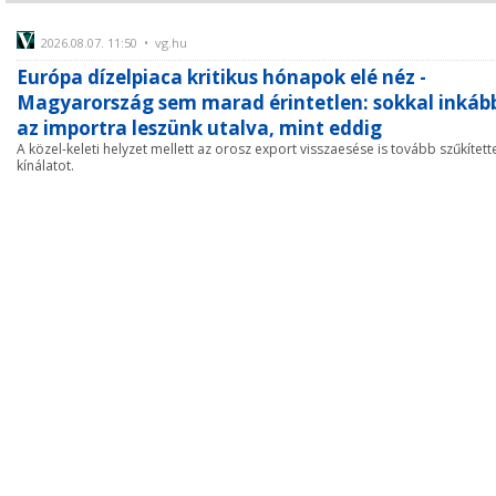
2026.08.07. 11:50 • vg.hu
Európa dízelpiaca kritikus hónapok elé néz -
Magyarország sem marad érintetlen: sokkal inkáb
az importra leszünk utalva, mint eddig
A közel-keleti helyzet mellett az orosz export visszaesése is tovább szűkített
kínálatot.