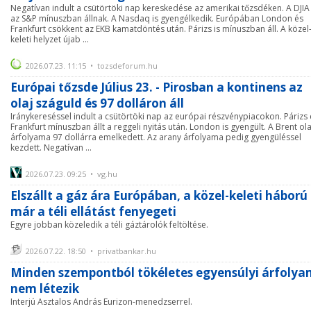
Negatívan indult a csütörtöki nap kereskedése az amerikai tőzsdéken. A DJIA
az S&P mínuszban állnak. A Nasdaq is gyengélkedik. Európában London és
Frankfurt csökkent az EKB kamatdöntés után. Párizs is mínuszban áll. A közel
keleti helyzet újab ...
2026.07.23. 11:15 • tozsdeforum.hu
Európai tőzsde Július 23. - Pirosban a kontinens az
olaj száguld és 97 dolláron áll
Iránykereséssel indult a csütörtöki nap az európai részvénypiacokon. Párizs 
Frankfurt mínuszban állt a reggeli nyitás után. London is gyengült. A Brent ola
árfolyama 97 dollárra emelkedett. Az arany árfolyama pedig gyengüléssel
kezdett. Negatívan ...
2026.07.23. 09:25 • vg.hu
Elszállt a gáz ára Európában, a közel-keleti háború
már a téli ellátást fenyegeti
Egyre jobban közeledik a téli gáztárolók feltöltése.
2026.07.22. 18:50 • privatbankar.hu
Minden szempontból tökéletes egyensúlyi árfolya
nem létezik
Interjú Asztalos András Eurizon-menedzserrel.