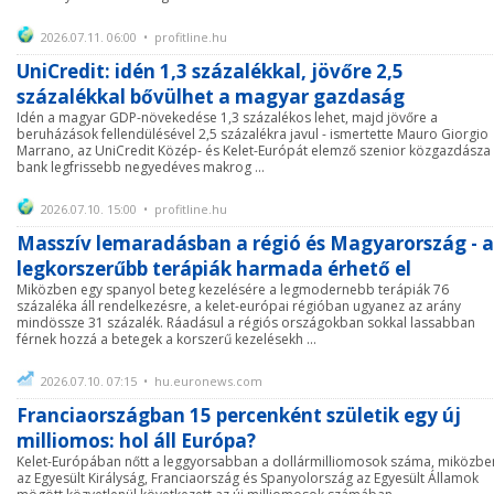
2026.07.11. 06:00 • profitline.hu
UniCredit: idén 1,3 százalékkal, jövőre 2,5
százalékkal bővülhet a magyar gazdaság
Idén a magyar GDP-növekedése 1,3 százalékos lehet, majd jövőre a
beruházások fellendülésével 2,5 százalékra javul - ismertette Mauro Giorgio
Marrano, az UniCredit Közép- és Kelet-Európát elemző szenior közgazdásza
bank legfrissebb negyedéves makrog ...
2026.07.10. 15:00 • profitline.hu
Masszív lemaradásban a régió és Magyarország - a
legkorszerűbb terápiák harmada érhető el
Miközben egy spanyol beteg kezelésére a legmodernebb terápiák 76
százaléka áll rendelkezésre, a kelet-európai régióban ugyanez az arány
mindössze 31 százalék. Ráadásul a régiós országokban sokkal lassabban
férnek hozzá a betegek a korszerű kezelésekh ...
2026.07.10. 07:15 • hu.euronews.com
Franciaországban 15 percenként születik egy új
milliomos: hol áll Európa?
Kelet-Európában nőtt a leggyorsabban a dollármilliomosok száma, miközbe
az Egyesült Királyság, Franciaország és Spanyolország az Egyesült Államok