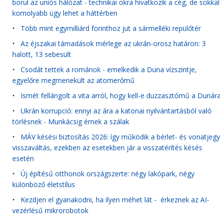
borul az uniós hálózat - technikai okra hivatkozik a cég, de sokkal
komolyabb ügy lehet a háttérben
•
Több mint egymilliárd forinthoz jut a sármelléki repülőtér
•
Az éjszakai támadások mérlege az ukrán-orosz határon: 3
halott, 13 sebesült
•
Csodát tettek a románok - emelkedik a Duna vízszintje,
egyelőre megmenekült az atomerőmű
•
Ismét fellángolt a vita arról, hogy kell-e duzzasztómű a Dunár
•
Ukrán korrupció: ennyi az ára a katonai nyilvántartásból való
törlésnek - Munkácsig érnek a szálak
•
MÁV késési biztosítás 2026: így működik a bérlet- és vonatjegy
visszaváltás, ezekben az esetekben jár a visszatérítés késés
esetén
•
Új építésű otthonok országszerte: négy lakópark, négy
különböző életstílus
•
Kezdjen el gyanakodni, ha ilyen méhet lát - érkeznek az AI-
vezérlésű mikrorobotok