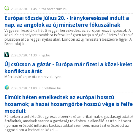
2026.07.20. 11:45 • tozsdeforum.hu
Európai tőzsde Július 20. - Iránykereséssel indult a
nap, az angolok az új miniszterre fókuszálnak
Vegyesen kezdték a hétfő reggeli kereskedést az európai részvénypiacok. A
közel-Keleti helyzet továbbra is feszültségben tartja a régiót. Párizs és Frankf
pluszban állt a reggeli nyitás után. London az új miniszteri beszédre figyel. A
Brent olaj á ...
2026.07.20. 11:30 • vg.hu
Új csúcson a gázár - Európa már fizeti a közel-kelet
konfliktus árát
Március közepe óta nem volt ilyen.
2026.07.20. 11:00 • profitline.hu
Elmúlt héten emelkedtek az európai hosszú
hozamok; a hazai hozamgörbe hosszú vége is felfe
mozdult
Pénteken a befektetők egyrészt a beérkező amerikai makrogazdasági adato
értékeltek, amelyek szerint a gazdaság továbbra is ellenálló az iráni háború
nyomán erősödő inflációs kockázatokkal szemben, másrészt erősödött az
aggodalom a lezáratlan közel ...