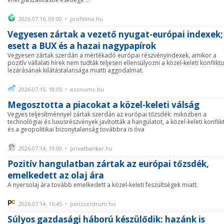
2026.07.16. 09:00 • profitline.hu
Vegyesen zártak a vezető nyugat-európai indexek;
esett a BUX és a hazai nagypapírok
Vegyesen zártak szerdán a mértékadó európai részvényindexek, amikor a
pozitív vállalati hírek nem tudták teljesen ellensúlyozni a közel-keleti konflikt
lezárásának kilátástalansága miatti aggodalmat.
2026.07.15. 18:05 • economx.hu
Megosztotta a piacokat a közel-keleti válság
Vegyes teljesítménnyel zártak szerdán az európai tőzsdék: miközben a
technológiai és luxusrészvények javították a hangulatot, a közel-keleti konflik
és a geopolitikai bizonytalanság továbbra is óva
2026.07.14. 19:00 • privatbankar.hu
Pozitív hangulatban zártak az európai tőzsdék,
emelkedett az olaj ára
A nyersolaj ára tovább emelkedett a közel-keleti feszültségek miatt.
2026.07.14. 16:45 • penzcentrum.hu
Súlyos gazdasági háború készülődik: hazánk is