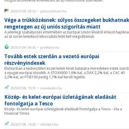
mögött közvetlenül következett az új milliomosok számában.
2026.07.09. 09:55 • penzcentrum.hu
Vége a trükközésnek: súlyos összegeket bukhatna
rengetegen az új uniós szigorítás miatt
A jelenlegi szabályozás értelmében az Európai Unión kívülről érkező hajókna
az út során keletkező kibocsátás felét kell megváltaniuk.
2026.07.09. 09:30 • profitline.hu
Tovább estek szerdán a vezető európai
részvényindexek
Elsősorban a kedvezőtlen közel-keleti hírek hatására meredeken estek szer
a nyugat-európai tőzsdék. A STOXX600 1,6%-kal, a DAX 2,2%-kal, a CAC 40
2,2%-kal, az FTSE100 pedig 1,7%-kal került lejjebb.
2026.07.08. 15:10 • novekedes.hu
Közép- és kelet-európai üzletágának eladását
fontolgatja a Tesco
Közép- és kelet-európai üzletágának eladását fontolgatja a Tesco - írta a
Financial Times.
2026.07.08. 14:20 • infostart.hu