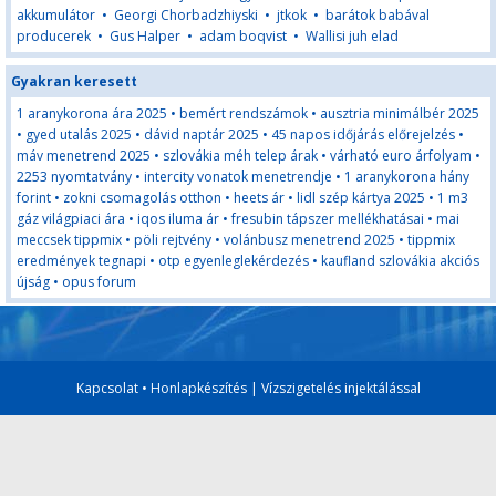
akkumulátor
•
Georgi Chorbadzhiyski
•
jtkok
•
barátok babával
producerek
•
Gus Halper
•
adam boqvist
•
Wallisi juh elad
Gyakran keresett
1 aranykorona ára 2025
•
bemért rendszámok
•
ausztria minimálbér 2025
•
gyed utalás 2025
•
dávid naptár 2025
•
45 napos időjárás előrejelzés
•
máv menetrend 2025
•
szlovákia méh telep árak
•
várható euro árfolyam
•
2253 nyomtatvány
•
intercity vonatok menetrendje
•
1 aranykorona hány
forint
•
zokni csomagolás otthon
•
heets ár
•
lidl szép kártya 2025
•
1 m3
gáz világpiaci ára
•
iqos iluma ár
•
fresubin tápszer mellékhatásai
•
mai
meccsek tippmix
•
pöli rejtvény
•
volánbusz menetrend 2025
•
tippmix
eredmények tegnapi
•
otp egyenleglekérdezés
•
kaufland szlovákia akciós
újság
•
opus forum
Kapcsolat
•
Honlapkészítés
|
Vízszigetelés injektálással