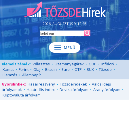
2026. AUGUSZTUS 9. 12:25
Kiemelt témák:
Választás
•
Üzemanyagárak
•
GDP
•
Infláció
•
Kamat
•
Forint
•
Olaj
•
Bitcoin
•
Euro
•
OTP
•
BUX
•
Tőzsde
•
Elemzés
•
Állampapír
Gyorslinkek:
Hazai részvény
•
Tőzsdeindexek
•
Valós idejű
árfolyamok
•
Határidős index
•
Deviza árfolyam
•
Arany árfolyam
•
Kriptovaluta árfolyam