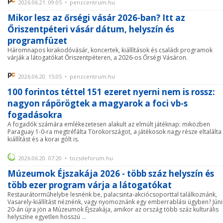
2026.06.21. 09:05 • penzcentrum.hu
Mikor lesz az őrségi vásár 2026-ban? Itt az
Őriszentpéteri vásár dátum, helyszín és
programfüzet
Háromnapos kirakodóvásár, koncertek, kiállítások és családi programok
várják a látogatókat Őriszentpéteren, a 2026-os Őrségi Vásáron.
2026.06.20. 15:05 • penzcentrum.hu
100 forintos téttel 151 ezeret nyerni nem is rossz:
nagyon rápörögtek a magyarok a foci vb-s
fogadásokra
A fogadók számára emlékezetesen alakult az elmúlt játéknap: miközben
Paraguay 1-0-ra megtréfálta Törökországot, a játékosok nagy része eltalálta
kiállítást és a korai gólt is.
2026.06.20. 07:20 • tozsdeforum.hu
Múzeumok Éjszakája 2026 - több száz helyszín és
több ezer program várja a látogatókat
Restaurátorműhelybe lesnénk be, palacsinta-akciócsoporttal találkoznánk,
Vasarely-kiállítást néznénk, vagy nyomoznánk egy emberrablási ügyben? Jún
20-án újra jön a Múzeumok Éjszakája, amikor az ország több száz kulturális
helyszíne egyetlen hosszú ...