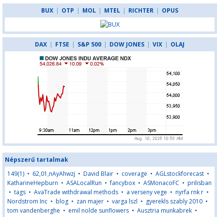
BUX
|
OTP
|
MOL
|
MTEL
|
RICHTER
|
OPUS
DAX
|
FTSE
|
S&P 500
|
DOW JONES
|
VIX
|
OLAJ
Népszerű tartalmak
149(1)
•
62,01,nAyAhwzj
•
David Blair
•
coverage
•
AGLstockforecast
•
KatharineHepburn
•
ASALocalRun
•
fancybox
•
ASMonacoFC
•
prilisban
•
tags
•
AvaTrade withdrawal methods
•
a verseny vege
•
nyrfa rnk r
•
Nordstrom Inc
•
blog
•
zan majer
•
varga lszl
•
gyerekls szably 2010
•
tom vandenberghe
•
emil nolde sunflowers
•
Ausztria munkabrek
•