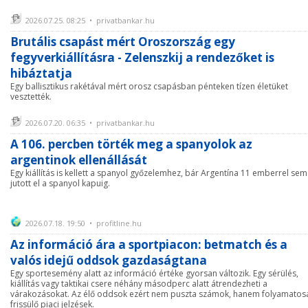
2026.07.25. 08:25 • privatbankar.hu
Brutális csapást mért Oroszország egy
fegyverkiállításra - Zelenszkij a rendezőket is
hibáztatja
Egy ballisztikus rakétával mért orosz csapásban pénteken tízen életüket
vesztették.
2026.07.20. 06:35 • privatbankar.hu
A 106. percben törték meg a spanyolok az
argentinok ellenállását
Egy kiállítás is kellett a spanyol győzelemhez, bár Argentína 11 emberrel sem
jutott el a spanyol kapuig.
2026.07.18. 19:50 • profitline.hu
Az információ ára a sportpiacon: betmatch és a
valós idejű oddsok gazdaságtana
Egy sportesemény alatt az információ értéke gyorsan változik. Egy sérülés,
kiállítás vagy taktikai csere néhány másodperc alatt átrendezheti a
várakozásokat. Az élő oddsok ezért nem puszta számok, hanem folyamatos
frissülő piaci jelzések.