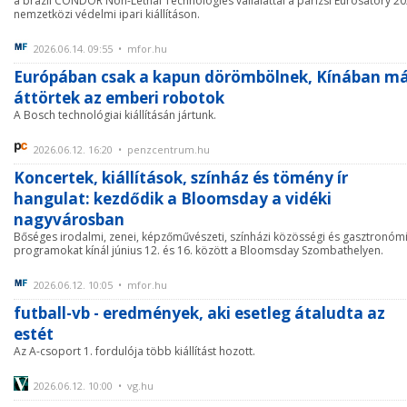
a brazil CONDOR Non-Lethal Technologies vállalattal a párizsi Eurosatory 2
nemzetközi védelmi ipari kiállításon.
2026.06.14. 09:55 • mfor.hu
Európában csak a kapun dörömbölnek, Kínában m
áttörtek az emberi robotok
A Bosch technológiai kiállításán jártunk.
2026.06.12. 16:20 • penzcentrum.hu
Koncertek, kiállítások, színház és tömény ír
hangulat: kezdődik a Bloomsday a vidéki
nagyvárosban
Bőséges irodalmi, zenei, képzőművészeti, színházi közösségi és gasztronómi
programokat kínál június 12. és 16. között a Bloomsday Szombathelyen.
2026.06.12. 10:05 • mfor.hu
futball-vb - eredmények, aki esetleg átaludta az
estét
Az A-csoport 1. fordulója több kiállítást hozott.
2026.06.12. 10:00 • vg.hu