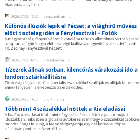
Akadémia a nyáron.
2026.07.03. 13:20 • penzcentrum.hu
Különös illúziók lepik el Pécset: a világhírű művész
előtt tiszteleg idén a Fényfesztivál + Fotók
A magyarországi fényművészet élvonalába tartozó alkotóknak Victor Vasarel
az op-art világhírű atyja előtt tisztelgő kiállítása megnyitójával kezdetét vette 
10. Zsolnay Fényfesztivál Pécsett.
2026.07.02. 09:10 • privatbankar.hu
Tízezrek állnak sorban, kilencórás várakozási idő a
londoni sztárkiállításra
Több évig tárgyaltak róla, speciális eszközökkel szállítják és állítják ki - de m
ennek fényében is elképesztő az érdeklődés.
2026.06.26. 16:00 • profitline.hu
Több mint 4 százalékkal nőttek a Kia eladásai
A Kia Corp. eladásai több mint négy százalékkal nőttek a január-májusi
időszakban, miközben a globális autókereslet mintegy 5 százalékkal csökkent
mondta Song Ho-sung, a Kia vezérigazgatója egy dél-koreai autóipari
kiállításon pénteken. Az erről be ...