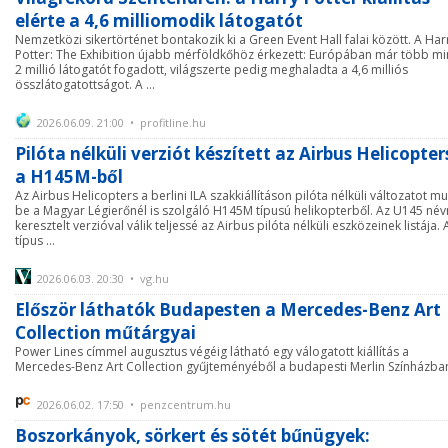
elérte a 4,6 milliomodik látogatót
Nemzetközi sikertörténet bontakozik ki a Green Event Hall falai között. A Har
Potter: The Exhibition újabb mérföldkőhöz érkezett: Európában már több mi
2 millió látogatót fogadott, világszerte pedig meghaladta a 4,6 milliós
összlátogatottságot. A ...
2026.06.09. 21:00 • profitline.hu
Pilóta nélküli verziót készített az Airbus Helicopter
a H145M-ből
Az Airbus Helicopters a berlini ILA szakkiállításon pilóta nélküli változatot mu
be a Magyar Légierőnél is szolgáló H145M típusú helikopterből. Az U145 név
keresztelt verzióval válik teljessé az Airbus pilóta nélküli eszközeinek listája. 
típus ...
2026.06.03. 20:30 • vg.hu
Először láthatók Budapesten a Mercedes-Benz Art
Collection műtárgyai
Power Lines címmel augusztus végéig látható egy válogatott kiállítás a
Mercedes-Benz Art Collection gyűjteményéből a budapesti Merlin Színházba
2026.06.02. 17:50 • penzcentrum.hu
Boszorkányok, sörkert és sötét bűnügyek: