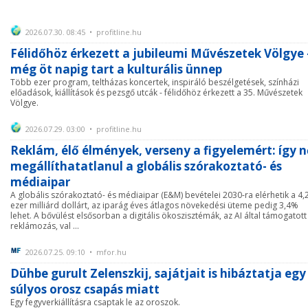
2026.07.30. 08:45 • profitline.hu
Félidőhöz érkezett a jubileumi Művészetek Völgye 
még öt napig tart a kulturális ünnep
Több ezer program, teltházas koncertek, inspiráló beszélgetések, színházi
előadások, kiállítások és pezsgő utcák - félidőhöz érkezett a 35. Művészetek
Völgye.
2026.07.29. 03:00 • profitline.hu
Reklám, élő élmények, verseny a figyelemért: így 
megállíthatatlanul a globális szórakoztató- és
médiaipar
A globális szórakoztató- és médiaipar (E&M) bevételei 2030-ra elérhetik a 4,
ezer milliárd dollárt, az iparág éves átlagos növekedési üteme pedig 3,4%
lehet. A bővülést elsősorban a digitális ökoszisztémák, az AI által támogatott
reklámozás, val ...
2026.07.25. 09:10 • mfor.hu
Dühbe gurult Zelenszkij, sajátjait is hibáztatja egy
súlyos orosz csapás miatt
Egy fegyverkiállításra csaptak le az oroszok.