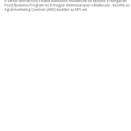
A varsói WorldFood Poland kiállításon mutatkozik be keddtől a Hungarian
Food Business Program és 8 magyar élelmiszeripari vállalkozás - közölte az
Agrármarketing Centrum (AMC) kedden az MTI-vel.