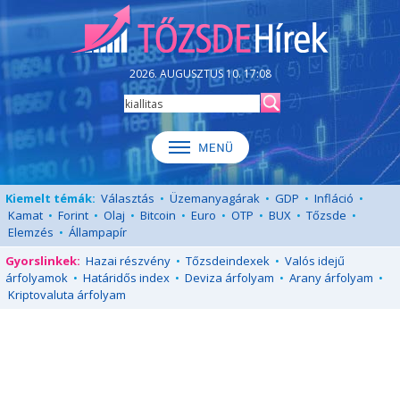
2026. AUGUSZTUS 10. 17:08
Kiemelt témák:
Választás
•
Üzemanyagárak
•
GDP
•
Infláció
•
Kamat
•
Forint
•
Olaj
•
Bitcoin
•
Euro
•
OTP
•
BUX
•
Tőzsde
•
Elemzés
•
Állampapír
Gyorslinkek:
Hazai részvény
•
Tőzsdeindexek
•
Valós idejű
árfolyamok
•
Határidős index
•
Deviza árfolyam
•
Arany árfolyam
•
Kriptovaluta árfolyam