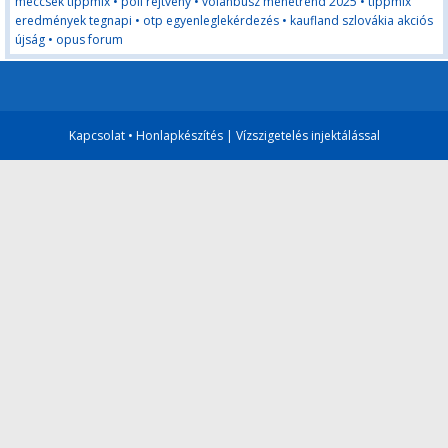
meccsek tippmix
•
pöli rejtvény
•
volánbusz menetrend 2025
•
tippmix
eredmények tegnapi
•
otp egyenleglekérdezés
•
kaufland szlovákia akciós
újság
•
opus forum
Kapcsolat
•
Honlapkészítés
|
Vízszigetelés injektálással