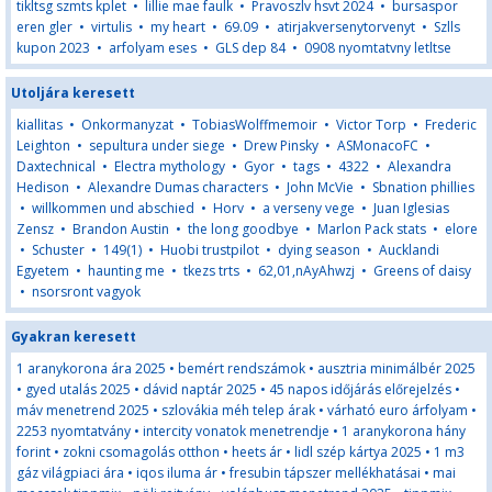
tikltsg szmts kplet
•
lillie mae faulk
•
Pravoszlv hsvt 2024
•
bursaspor
eren gler
•
virtulis
•
my heart
•
69.09
•
atirjakversenytorvenyt
•
Szlls
kupon 2023
•
arfolyam eses
•
GLS dep 84
•
0908 nyomtatvny letltse
Utoljára keresett
kiallitas
•
Onkormanyzat
•
TobiasWolffmemoir
•
Victor Torp
•
Frederic
Leighton
•
sepultura under siege
•
Drew Pinsky
•
ASMonacoFC
•
Daxtechnical
•
Electra mythology
•
Gyor
•
tags
•
4322
•
Alexandra
Hedison
•
Alexandre Dumas characters
•
John McVie
•
Sbnation phillies
•
willkommen und abschied
•
Horv
•
a verseny vege
•
Juan Iglesias
Zensz
•
Brandon Austin
•
the long goodbye
•
Marlon Pack stats
•
elore
•
Schuster
•
149(1)
•
Huobi trustpilot
•
dying season
•
Aucklandi
Egyetem
•
haunting me
•
tkezs trts
•
62,01,nAyAhwzj
•
Greens of daisy
•
nsorsront vagyok
Gyakran keresett
1 aranykorona ára 2025
•
bemért rendszámok
•
ausztria minimálbér 2025
•
gyed utalás 2025
•
dávid naptár 2025
•
45 napos időjárás előrejelzés
•
máv menetrend 2025
•
szlovákia méh telep árak
•
várható euro árfolyam
•
2253 nyomtatvány
•
intercity vonatok menetrendje
•
1 aranykorona hány
forint
•
zokni csomagolás otthon
•
heets ár
•
lidl szép kártya 2025
•
1 m3
gáz világpiaci ára
•
iqos iluma ár
•
fresubin tápszer mellékhatásai
•
mai