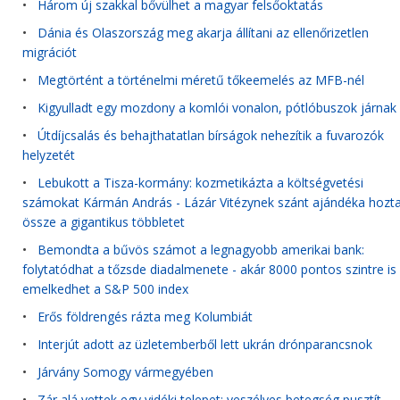
•
Három új szakkal bővülhet a magyar felsőoktatás
•
Dánia és Olaszország meg akarja állítani az ellenőrizetlen
migrációt
•
Megtörtént a történelmi méretű tőkeemelés az MFB-nél
•
Kigyulladt egy mozdony a komlói vonalon, pótlóbuszok járnak
•
Útdíjcsalás és behajthatatlan bírságok nehezítik a fuvarozók
helyzetét
•
Lebukott a Tisza-kormány: kozmetikázta a költségvetési
számokat Kármán András - Lázár Vitézynek szánt ajándéka hozt
össze a gigantikus többletet
•
Bemondta a bűvös számot a legnagyobb amerikai bank:
folytatódhat a tőzsde diadalmenete - akár 8000 pontos szintre is
emelkedhet a S&P 500 index
•
Erős földrengés rázta meg Kolumbiát
•
Interjút adott az üzletemberből lett ukrán drónparancsnok
•
Járvány Somogy vármegyében
•
Zár alá vettek egy vidéki telepet: veszélyes betegség pusztít,