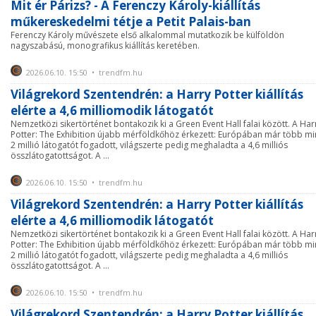
Mit ér Párizs? - A Ferenczy Károly-kiállítás
műkereskedelmi tétje a Petit Palais-ban
Ferenczy Károly művészete első alkalommal mutatkozik be külföldön
nagyszabású, monografikus kiállítás keretében.
2026.06.10. 15:50 • trendfm.hu
Világrekord Szentendrén: a Harry Potter kiállítás
elérte a 4,6 milliomodik látogatót
Nemzetközi sikertörténet bontakozik ki a Green Event Hall falai között. A Har
Potter: The Exhibition újabb mérföldkőhöz érkezett: Európában már több mi
2 millió látogatót fogadott, világszerte pedig meghaladta a 4,6 milliós
összlátogatottságot. A ...
2026.06.10. 15:50 • trendfm.hu
Világrekord Szentendrén: a Harry Potter kiállítás
elérte a 4,6 milliomodik látogatót
Nemzetközi sikertörténet bontakozik ki a Green Event Hall falai között. A Har
Potter: The Exhibition újabb mérföldkőhöz érkezett: Európában már több mi
2 millió látogatót fogadott, világszerte pedig meghaladta a 4,6 milliós
összlátogatottságot. A ...
2026.06.10. 15:50 • trendfm.hu
Világrekord Szentendrén: a Harry Potter kiállítás