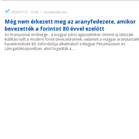
2026.07.31. 13:50 • novekedes.hu
Még nem érkezett meg az aranyfedezete, amikor
bevezették a forintot 80 évvel ezelőtt
Az Aranyvonat öröksége - a magyar pénz újjászületése címmel új időszaki
kiállítás nyílt a modern forint bevezetésének, valamint a magyar aranytartalé
hazatérésének 80. évfordulója alkalmából a Magyar Pénzmúzeum és
Látogatóközpontban, ahol fogadták a ...