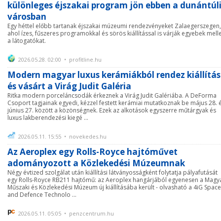
különleges éjszakai program jön ebben a dunántúl
városban
Egy héttel előbb tartanak éjszakai múzeumi rendezvényeket Zalaegerszegen,
ahol ízes, fűszeres programokkal és sörös kiállítással is várják egyebek melle
a látogatókat.
2026.05.28. 02:00 • profitline.hu
Modern magyar luxus kerámiákból rendez kiállítás
és vásárt a Virág Judit Galéria
Ritka modern porceláncsodák érkeznek a Virág Judit Galériába. A DeForma
Csoport tagjainak egyedi, kézzel festett kerámiai mutatkoznak be május 28. 
június 27. között a közönségnek. Ezek az alkotások egyszerre műtárgyak és
luxus lakberendezési kiegé ...
2026.05.11. 15:55 • novekedes.hu
Az Aeroplex egy Rolls-Royce hajtóművet
adományozott a Közlekedési Múzeumnak
Négy évtized szolgálat után kiállítási látványosságként folytatja pályafutását
egy Rolls-Royce RB211 hajtómű: az Aeroplex hangárjából egyenesen a Magy
Műszaki és Közlekedési Múzeum új kiállításába került - olvasható a 4iG Space
and Defence Technolo ...
2026.05.11. 05:05 • penzcentrum.hu