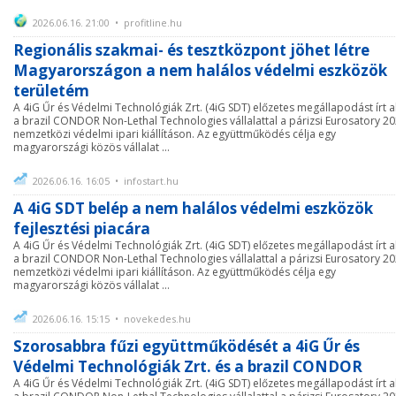
2026.06.16. 21:00 • profitline.hu
Regionális szakmai- és tesztközpont jöhet létre
Magyarországon a nem halálos védelmi eszközök
területém
A 4iG Űr és Védelmi Technológiák Zrt. (4iG SDT) előzetes megállapodást írt a
a brazil CONDOR Non-Lethal Technologies vállalattal a párizsi Eurosatory 2
nemzetközi védelmi ipari kiállításon. Az együttműködés célja egy
magyarországi közös vállalat ...
2026.06.16. 16:05 • infostart.hu
A 4iG SDT belép a nem halálos védelmi eszközök
fejlesztési piacára
A 4iG Űr és Védelmi Technológiák Zrt. (4iG SDT) előzetes megállapodást írt a
a brazil CONDOR Non-Lethal Technologies vállalattal a párizsi Eurosatory 2
nemzetközi védelmi ipari kiállításon. Az együttműködés célja egy
magyarországi közös vállalat ...
2026.06.16. 15:15 • novekedes.hu
Szorosabbra fűzi együttműködését a 4iG Űr és
Védelmi Technológiák Zrt. és a brazil CONDOR
A 4iG Űr és Védelmi Technológiák Zrt. (4iG SDT) előzetes megállapodást írt a