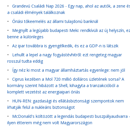
•
Grandevú Családi Nap 2026 - Egy nap, ahol az autók, a zene é
a családi élmények találkoznak
•
Óriási tőkeemelés az állami tulajdonú banknál
•
Megnyílt a legújabb budapesti Meki: rendkívüli az új helyszín, e
benne a különleges
•
Az ipar továbbra is gyengélkedik, és ez a GDP-n is látszik
•
Lehullt a lepel a nagy fogyástévhitről: ezt rengeteg magyar
rosszul tudta eddig
•
Így néz ki most a magyar államháztartás egyenlege: nem jól
•
Ciprus kezében a Mol 720 millió dolláros üzletének sorsa? A
kormány szerint hibázott a Shell, kihagyta a tranzakcióból a
komplett vezetést az energiaipari óriás
•
HUN-REN: gazdasági és ellátásbiztonsági szempontok nem
írhatják felül a nukleáris biztonságot
•
McDonald's költözött a legendás budapesti buszpályaudvarra 
ilyen étterem még nem volt Magyarországon