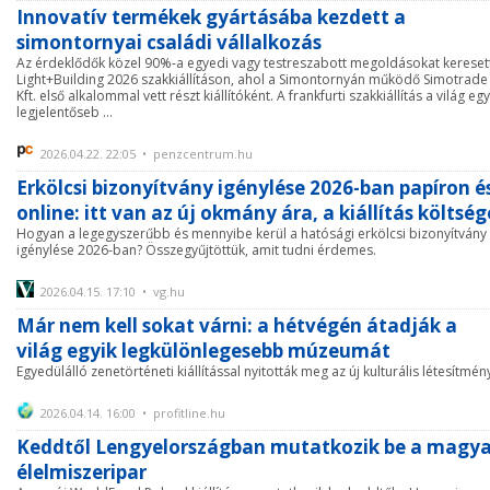
Innovatív termékek gyártásába kezdett a
simontornyai családi vállalkozás
Az érdeklődők közel 90%-a egyedi vagy testreszabott megoldásokat kereset
Light+Building 2026 szakkiállításon, ahol a Simontornyán működő Simotrade
Kft. első alkalommal vett részt kiállítóként. A frankfurti szakkiállítás a világ egy
legjelentőseb ...
2026.04.22. 22:05 • penzcentrum.hu
Erkölcsi bizonyítvány igénylése 2026-ban papíron é
online: itt van az új okmány ára, a kiállítás költség
Hogyan a legegyszerűbb és mennyibe kerül a hatósági erkölcsi bizonyítvány
igénylése 2026-ban? Összegyűjtöttük, amit tudni érdemes.
2026.04.15. 17:10 • vg.hu
Már nem kell sokat várni: a hétvégén átadják a
világ egyik legkülönlegesebb múzeumát
Egyedülálló zenetörténeti kiállítással nyitották meg az új kulturális létesítmény
2026.04.14. 16:00 • profitline.hu
Keddtől Lengyelországban mutatkozik be a magya
élelmiszeripar