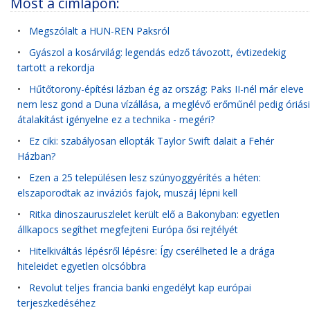
Most a címlapon:
•
Megszólalt a HUN-REN Paksról
•
Gyászol a kosárvilág: legendás edző távozott, évtizedekig
tartott a rekordja
•
Hűtőtorony-építési lázban ég az ország: Paks II-nél már eleve
nem lesz gond a Duna vízállása, a meglévő erőműnél pedig óriási
átalakítást igényelne ez a technika - megéri?
•
Ez ciki: szabályosan ellopták Taylor Swift dalait a Fehér
Házban?
•
Ezen a 25 településen lesz szúnyoggyérítés a héten:
elszaporodtak az inváziós fajok, muszáj lépni kell
•
Ritka dinoszauruszlelet került elő a Bakonyban: egyetlen
állkapocs segíthet megfejteni Európa ősi rejtélyét
•
Hitelkiváltás lépésről lépésre: Így cserélheted le a drága
hiteleidet egyetlen olcsóbbra
•
Revolut teljes francia banki engedélyt kap európai
terjeszkedéséhez