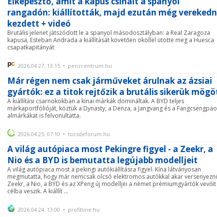
Elképesztő, amit a kapus csinált a spanyol
rangadón: kiállították, majd ezután még verekedn
kezdett + videó
Brutális jelenet játszódott le a spanyol másodosztályban: a Real Zaragoza
kapusa, Esteban Andrada a kiállítását követően ököllel ütötte meg a Huesca
csapatkapitányát
2026.04.27. 13:15 • penzcentrum.hu
Már régen nem csak járműveket árulnak az ázsiai
gyártók: ez a titok rejtőzik a brutális sikerük mögö
A kiállítási csarnokokban a kínai márkák domináltak. A BYD teljes
márkaportfólióját, köztük a Dynasty, a Denza, a Jangvang és a Fangcsengpao
almárkákat is felvonultatta.
2026.04.25. 07:10 • tozsdeforum.hu
A világ autópiaca most Pekingre figyel - a Zeekr, a
Nio és a BYD is bemutatta legújabb modelljeit
A világ autópiaca most a pekingi autókiállításra figyel. Kína látványosan
megmutatta, hogy már nemcsak olcsó elektromos autókkal akar versenyezni
Zeekr, a Nio, a BYD és az XPeng új modelljei a német prémiumgyártók vevőit 
célba veszik. A kiállít ...
2026.04.24. 13:00 • profitline.hu