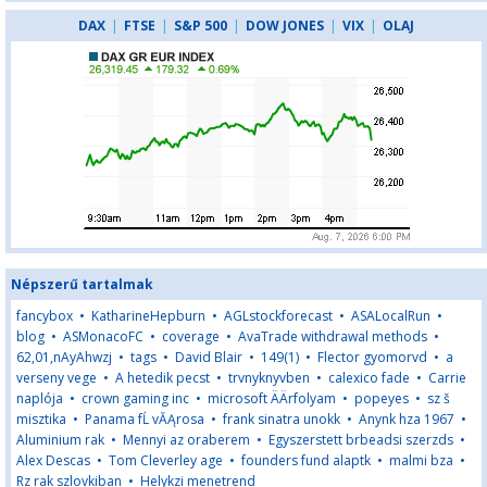
DAX
|
FTSE
|
S&P 500
|
DOW JONES
|
VIX
|
OLAJ
Népszerű tartalmak
fancybox
•
KatharineHepburn
•
AGLstockforecast
•
ASALocalRun
•
blog
•
ASMonacoFC
•
coverage
•
AvaTrade withdrawal methods
•
62,01,nAyAhwzj
•
tags
•
David Blair
•
149(1)
•
Flector gyomorvd
•
a
verseny vege
•
A hetedik pecst
•
trvnyknyvben
•
calexico fade
•
Carrie
naplója
•
crown gaming inc
•
microsoft ÄÄrfolyam
•
popeyes
•
sz š
misztika
•
Panama fĹ vĂĄrosa
•
frank sinatra unokk
•
Anynk hza 1967
•
Aluminium rak
•
Mennyi az oraberem
•
Egyszerstett brbeadsi szerzds
•
Alex Descas
•
Tom Cleverley age
•
founders fund alaptk
•
malmi bza
•
Rz rak szlovkiban
•
Helykzi menetrend