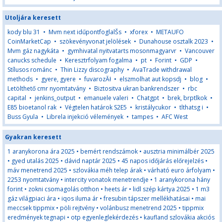
Utoljára keresett
kody blu 31
•
Mvm next idűpontfoglalŠs
•
xforex
•
METAUFO
CoinMarketCap
•
szökevényvonat jelölések
•
Dunahouse osztalk 2023
•
Mvm gáz nagykáta
•
gymhivatal nyitvatarts mosonmagyarvr
•
Vancouver
canucks schedule
•
Keresztrfolyam fogalma
•
pt
•
Forint
•
GDP
•
Stílusos románc
•
Thin Lizzy discography
•
AvaTrade withdrawal
methods
•
gyere, gyere
•
fuvarozĂł
•
elszmolhat aut kopsdj
•
blog
•
Letölthető cmr nyomtatvány
•
Biztositva ukran bankrendszer
•
rbc
capital
•
jenkins_output
•
emanuele valeri
•
Chatgpt
•
brek, brptlkok
•
E85 bioetanol rak
•
Végtelen határok S2E5
•
kristálycukor
•
tlthatsg i
•
Buss Gyula
•
Librela injekció vélemények
•
tampes
•
AFC West
Gyakran keresett
1 aranykorona ára 2025
•
bemért rendszámok
•
ausztria minimálbér 2025
•
gyed utalás 2025
•
dávid naptár 2025
•
45 napos időjárás előrejelzés
•
máv menetrend 2025
•
szlovákia méh telep árak
•
várható euro árfolyam
•
2253 nyomtatvány
•
intercity vonatok menetrendje
•
1 aranykorona hány
forint
•
zokni csomagolás otthon
•
heets ár
•
lidl szép kártya 2025
•
1 m3
gáz világpiaci ára
•
iqos iluma ár
•
fresubin tápszer mellékhatásai
•
mai
meccsek tippmix
•
pöli rejtvény
•
volánbusz menetrend 2025
•
tippmix
eredmények tegnapi
•
otp egyenleglekérdezés
•
kaufland szlovákia akciós