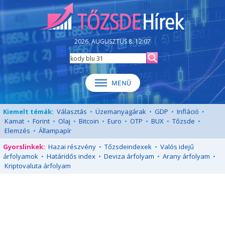
2026. AUGUSZTUS 8. 12:07
Kiemelt témák:
Választás
•
Üzemanyagárak
•
GDP
•
Infláció
•
Kamat
•
Forint
•
Olaj
•
Bitcoin
•
Euro
•
OTP
•
BUX
•
Tőzsde
•
Elemzés
•
Állampapír
Gyorslinkek:
Hazai részvény
•
Tőzsdeindexek
•
Valós idejű
árfolyamok
•
Határidős index
•
Deviza árfolyam
•
Arany árfolyam
•
Kriptovaluta árfolyam