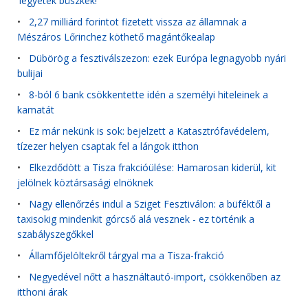
'legyetek büszkék!'
•
2,27 milliárd forintot fizetett vissza az államnak a
Mészáros Lőrinchez köthető magántőkealap
•
Dübörög a fesztiválszezon: ezek Európa legnagyobb nyári
bulijai
•
8-ból 6 bank csökkentette idén a személyi hiteleinek a
kamatát
•
Ez már nekünk is sok: bejelzett a Katasztrófavédelem,
tízezer helyen csaptak fel a lángok itthon
•
Elkezdődött a Tisza frakcióülése: Hamarosan kiderül, kit
jelölnek köztársasági elnöknek
•
Nagy ellenőrzés indul a Sziget Fesztiválon: a büféktől a
taxisokig mindenkit górcső alá vesznek - ez történik a
szabályszegőkkel
•
Államfőjelöltekről tárgyal ma a Tisza-frakció
•
Negyedével nőtt a használtautó-import, csökkenőben az
itthoni árak