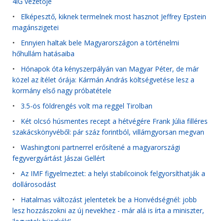
4iG vezetője
•
Elképesztő, kiknek termelnek most hasznot Jeffrey Epstein
magánszigetei
•
Ennyien haltak bele Magyarországon a történelmi
hőhullám hatásaiba
•
Hónapok óta kényszerpályán van Magyar Péter, de már
közel az ítélet órája: Kármán András költségvetése lesz a
kormány első nagy próbatétele
•
3.5-ös földrengés volt ma reggel Tirolban
•
Két olcsó húsmentes recept a hétvégére Frank Júlia filléres
szakácskönyvéből: pár száz forintból, villámgyorsan megvan
•
Washingtoni partnerrel erősítené a magyarországi
fegyvergyártást Jászai Gellért
•
Az IMF figyelmeztet: a helyi stabilcoinok felgyorsíthatják a
dollárosodást
•
Hatalmas változást jelentetek be a Honvédségnél: jobb
lesz hozzászokni az új nevekhez - már alá is írta a miniszter,