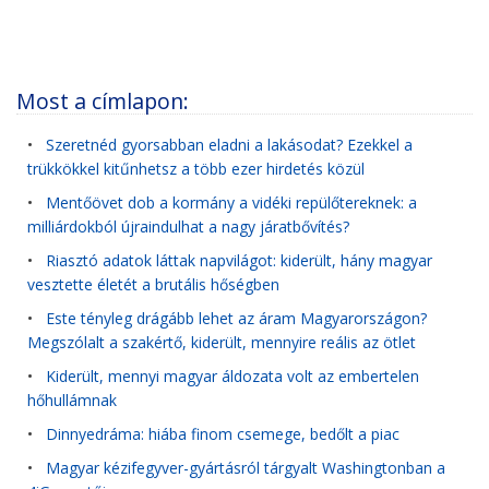
Most a címlapon:
•
Szeretnéd gyorsabban eladni a lakásodat? Ezekkel a
trükkökkel kitűnhetsz a több ezer hirdetés közül
•
Mentőövet dob a kormány a vidéki repülőtereknek: a
milliárdokból újraindulhat a nagy járatbővítés?
•
Riasztó adatok láttak napvilágot: kiderült, hány magyar
vesztette életét a brutális hőségben
•
Este tényleg drágább lehet az áram Magyarországon?
Megszólalt a szakértő, kiderült, mennyire reális az ötlet
•
Kiderült, mennyi magyar áldozata volt az embertelen
hőhullámnak
•
Dinnyedráma: hiába finom csemege, bedőlt a piac
•
Magyar kézifegyver-gyártásról tárgyalt Washingtonban a