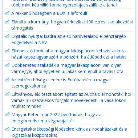
több mint kétmillió tonna nyersolajat szállít le a Janaf
A rekkenő hőségben a BUX is lefordult
Elárulta a kormány, hogyan érkezik a 100 ezres iskolakezdési
támogatás
Digitális nyugta: kiadta az első hardveralapú e-pénztárgép
engedélyét a NAV
Elképesztő fordulat a magyar lakáspiacon: kétszer akkora
házat kapsz ugyanazért a pénzért, ha átléped ezt a határt
Döbbenetes szakadék a magyar lakáspiacon: van olyan
vármegye, ahol egyetlen új lakás sem épült a tavasz óta
Az extrém hőség ellenére is Európa élén a magyar
csemegekukorica
Látványos, élő tesztlabort épített az Auchan: elmondták, hol
várnak 30 százalékos forgalomnövekedést - a vásárlókon
múlhat minden
Magyar Péter: már 2022-ben tudták, hogy az
energiarendszer a végnapjait éli
Energiatakarékossági lépésekre kérik az irodaházakat és a
logisztikai központokat