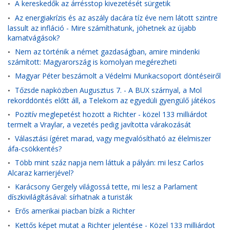
A kereskedők az árrésstop kivezetését sürgetik
•
Az energiakrízis és az aszály dacára tíz éve nem látott szintre
•
lassult az infláció - Mire számíthatunk, jöhetnek az újabb
kamatvágások?
Nem az történik a német gazdaságban, amire mindenki
•
számított: Magyarország is komolyan megérezheti
Magyar Péter beszámolt a Védelmi Munkacsoport döntéseiről
•
Tőzsde napközben Augusztus 7. - A BUX szárnyal, a Mol
•
rekorddöntés előtt áll, a Telekom az egyedüli gyengülő játékos
Pozitív meglepetést hozott a Richter - közel 133 milliárdot
•
termelt a Vraylar, a vezetés pedig javította várakozását
Választási ígéret marad, vagy megvalósítható az élelmiszer
•
áfa-csökkentés?
Több mint száz napja nem láttuk a pályán: mi lesz Carlos
•
Alcaraz karrierjével?
Karácsony Gergely világossá tette, mi lesz a Parlament
•
díszkivilágításával: sírhatnak a turisták
Erős amerikai piacban bízik a Richter
•
Kettős képet mutat a Richter jelentése - Közel 133 milliárdot
•