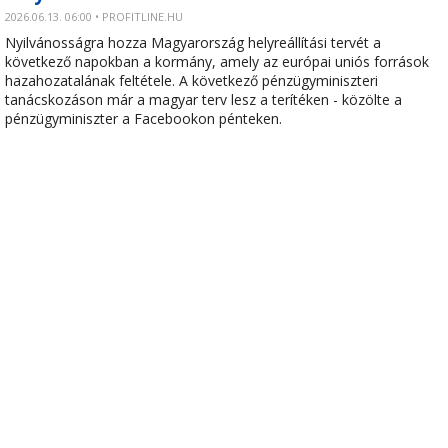
2026.06.13. 06:00 • PROFITLINE.HU
Nyilvánosságra hozza Magyarország helyreállítási tervét a
következő napokban a kormány, amely az európai uniós források
hazahozatalának feltétele. A következő pénzügyminiszteri
tanácskozáson már a magyar terv lesz a terítéken - közölte a
pénzügyminiszter a Facebookon pénteken.