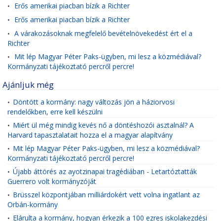
Erős amerikai piacban bízik a Richter
•
Erős amerikai piacban bízik a Richter
•
A várakozásoknak megfelelő bevételnövekedést ért el a
•
Richter
Mit lép Magyar Péter Paks-ügyben, mi lesz a közmédiával?
•
Kormányzati tájékoztató percről percre!
Ajánljuk még
Döntött a kormány: nagy változás jön a háziorvosi
•
rendelőkben, erre kell készülni
Miért ül még mindig kevés nő a döntéshozói asztalnál? A
•
Harvard tapasztalatait hozza el a magyar alapítvány
Mit lép Magyar Péter Paks-ügyben, mi lesz a közmédiával?
•
Kormányzati tájékoztató percről percre!
Újabb áttörés az ayotzinapai tragédiában - Letartóztatták
•
Guerrero volt kormányzóját
Brüsszel központjában milliárdokért vett volna ingatlant az
•
Orbán-kormány
Elárulta a kormány, hogyan érkezik a 100 ezres iskolakezdési
•