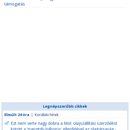
támogatás
Legnépszerűbb cikkek
Elmúlt 24 óra
|
Korábbi hírek
Ezt nem verte nagy dobra a Mol: olajszállítási szerződést
kötött a 'tranzitdíj-háborús' ellenfelével az olajtársaság -