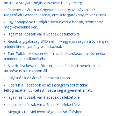
hozott a Vraylar, mégis visszaesett a nyereség
Elmehet az áram a Szigeten az energiaválság miatt?
•
Megszólalt Gerendai Károly, erre a forgatókönyvre készülnek
Egy hónapja volt utoljára ilyen olcsó a benzin, szombattól
•
még kevesebbe kerül
Izgalmas időszak vár a SpaceX befektetőire
•
Repült a gigabírság BYD-nek - 'Magyarországon a törvények
•
mindenkire ugyanúgy vonatkoznak'
Tarr Zoltán: Miniszterként nincs beleszólásom a közmédia
•
mindennapi működésébe
Akvizícióra készül a Richter, de saját készítményük piaci
•
áttörése is a küszöbön áll
Folytatódik az áreső a benzinkutakon
•
Kiderült a Facebook és az Instagram sötét titka:
•
felfoghatatlan büntetést fizet a cég a gyerekek miatt
Izgalmas időszak vár a SpaceX befektetőire
•
Izgalmas időszak vár a SpaceX befektetőire
•
Megugrott a Mol nyeresége az első félévben
•