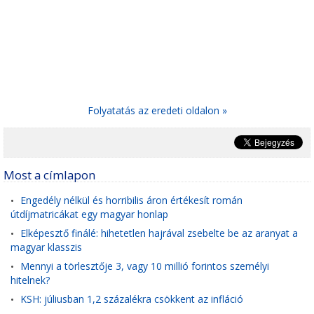
Folyatatás az eredeti oldalon »
Most a címlapon
Engedély nélkül és horribilis áron értékesít román
•
útdíjmatricákat egy magyar honlap
Elképesztő finálé: hihetetlen hajrával zsebelte be az aranyat a
•
magyar klasszis
Mennyi a törlesztője 3, vagy 10 millió forintos személyi
•
hitelnek?
KSH: júliusban 1,2 százalékra csökkent az infláció
•