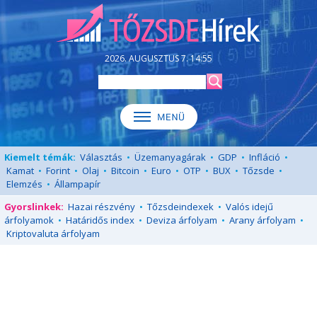
2026. AUGUSZTUS 7. 14:55
Kiemelt témák:
Választás
•
Üzemanyagárak
•
GDP
•
Infláció
•
Kamat
•
Forint
•
Olaj
•
Bitcoin
•
Euro
•
OTP
•
BUX
•
Tőzsde
•
Elemzés
•
Állampapír
Gyorslinkek:
Hazai részvény
•
Tőzsdeindexek
•
Valós idejű
árfolyamok
•
Határidős index
•
Deviza árfolyam
•
Arany árfolyam
•
Kriptovaluta árfolyam