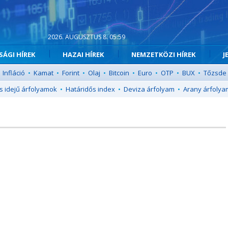
2026. AUGUSZTUS 8. 05:59
ÁGI HÍREK
HAZAI HÍREK
NEMZETKÖZI HÍREK
J
Infláció
•
Kamat
•
Forint
•
Olaj
•
Bitcoin
•
Euro
•
OTP
•
BUX
•
Tőzsde
s idejű árfolyamok
•
Határidős index
•
Deviza árfolyam
•
Arany árfolya