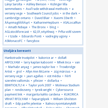
Lányi Sarolta
•
Ashley Benson
•
Kizlinger lilla
semmelweis
•
AvaTrade withdrawal methods
•
a
verseny vege
•
Southwark Council jobs
•
in the dark
•
cambridge ontario
•
David Blair
•
Xiaomi 33w tlt
•
ĂÄąnmagĂĂĂÄąrt
•
KatharineHepburn
•
ASALocalRun
•
Amath Ndiaye
•
The Bronx
•
blog
•
AGLstockforecast
•
62,01,nAyAhwzj
•
Prfta voltl szvem
•
r tzsde
•
Edoardo Ponti
•
vadregny agony
•
ASMonacoFC
•
fancybox
Utoljára keresett
Hankotrade trustpilot
•
kukorice ar
•
dollaR
ARFOLYAM
•
larry kaplan kaboom!
•
Mhek tnca
•
van
•
Marhabr anyag
•
james taylor live
•
Trowbridge
Artist
•
grol
•
Allyn Ann McLerie
•
zúg március
•
a
verseny vege
•
jauri agallas
•
est média
•
Férfi
szerelmi vallomás
•
pfeizer
•
dollarba
•
EBWTIOILTL14
•
Taylor york 2007
•
Molineux Stadium
plan
•
rendezveny
•
tyreik wright
•
Cybersource
payment link
•
margarita kahlo cardena
•
KUKORICA
VRHAT RFOLYAM
•
faiparigépek
•
William Gholston
draft
•
Edp parfm jelentse
•
ltalnos nyomtatvnykitlt