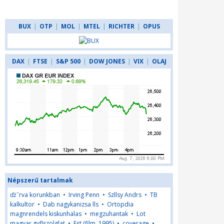
BUX
|
OTP
|
MOL
|
MTEL
|
RICHTER
|
OPUS
DAX
|
FTSE
|
S&P 500
|
DOW JONES
|
VIX
|
OLAJ
Népszerű tartalmak
ďż˝rva korunkban
•
Irving Penn
•
Szllsy Andrs
•
TB
kalkultor
•
Dab nagykanizsa lls
•
Ortopdia
magnrendels kiskunhalas
•
megzuhantak
•
Lot
magyar gyflszolglat
•
Fst (film, 1995)
•
coverage
•