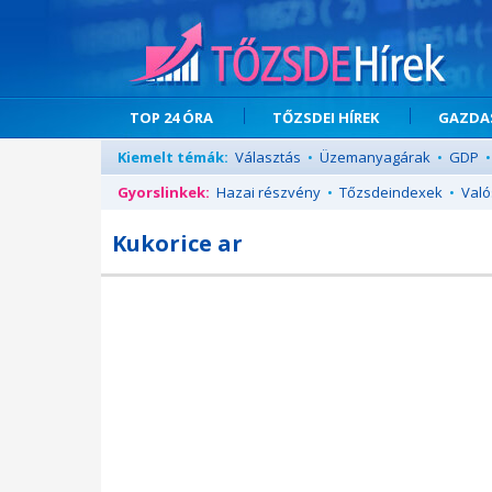
TOP 24 ÓRA
TŐZSDEI HÍREK
GAZDAS
Kiemelt témák:
Választás
•
Üzemanyagárak
•
GDP
•
Gyorslinkek:
Hazai részvény
•
Tőzsdeindexek
•
Való
Kukorice ar