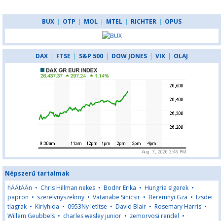
BUX
|
OTP
|
MOL
|
MTEL
|
RICHTER
|
OPUS
DAX
|
FTSE
|
S&P 500
|
DOW JONES
|
VIX
|
OLAJ
Népszerű tartalmak
hÄÄtÄÄn
•
Chris Hillman nekes
•
Bodnr Erika
•
Hungria slgerek
•
papron
•
szerelvnyszekrny
•
Vatanabe Sinicsir
•
Beremnyi Gza
•
tzsdei
tlagrak
•
Kirlyhida
•
0953Ny letltse
•
David Blair
•
Rosemary Harris
•
Willem Geubbels
•
charles wesley junior
•
zemorvosi rendel
•