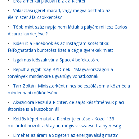
•
Erős amerikai piacban bízik a Richter
•
Választási ígéret marad, vagy megvalósítható az
élelmiszer áfa-csökkentés?
•
Több mint száz napja nem láttuk a pályán: mi lesz Carlos
Alcaraz karrierjével?
•
Kiderült a Facebook és az Instagram sötét titka:
felfoghatatlan büntetést fizet a cég a gyerekek miatt
•
Izgalmas időszak vár a SpaceX befektetőire
•
Repült a gigabírság BYD-nek - 'Magyarországon a
törvények mindenkire ugyanúgy vonatkoznak'
•
Tarr Zoltán: Miniszterként nincs beleszólásom a közmédia
mindennapi működésébe
•
Akvizícióra készül a Richter, de saját készítményük piaci
áttörése is a küszöbön áll
•
Kettős képet mutat a Richter jelentése - Közel 133
milliárdot hozott a Vraylar, mégis visszaesett a nyereség
•
Elmehet az áram a Szigeten az energiaválság miatt?