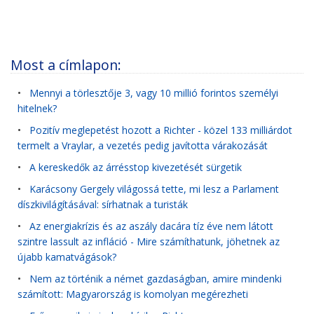
Most a címlapon:
•
Mennyi a törlesztője 3, vagy 10 millió forintos személyi
hitelnek?
•
Pozitív meglepetést hozott a Richter - közel 133 milliárdot
termelt a Vraylar, a vezetés pedig javította várakozását
•
A kereskedők az árrésstop kivezetését sürgetik
•
Karácsony Gergely világossá tette, mi lesz a Parlament
díszkivilágításával: sírhatnak a turisták
•
Az energiakrízis és az aszály dacára tíz éve nem látott
szintre lassult az infláció - Mire számíthatunk, jöhetnek az
újabb kamatvágások?
•
Nem az történik a német gazdaságban, amire mindenki
számított: Magyarország is komolyan megérezheti