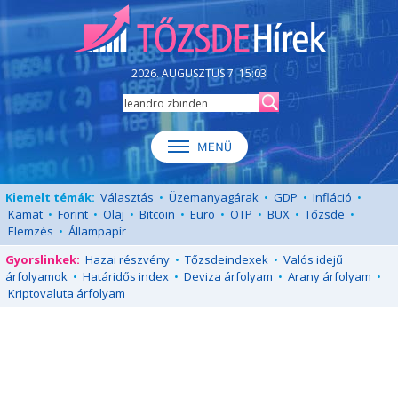
2026. AUGUSZTUS 7. 15:03
Kiemelt témák:
Választás
•
Üzemanyagárak
•
GDP
•
Infláció
•
Kamat
•
Forint
•
Olaj
•
Bitcoin
•
Euro
•
OTP
•
BUX
•
Tőzsde
•
Elemzés
•
Állampapír
Gyorslinkek:
Hazai részvény
•
Tőzsdeindexek
•
Valós idejű
árfolyamok
•
Határidős index
•
Deviza árfolyam
•
Arany árfolyam
•
Kriptovaluta árfolyam