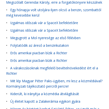
Megszólalt Gerendai Károly, erre a forgatókönyvre készülnek
•
Egy hónapja volt utoljára ilyen olcsó a benzin, szombattól
még kevesebbe kerül
•
Izgalmas időszak vár a SpaceX befektetőire
•
Izgalmas időszak vár a SpaceX befektetőire
•
Megugrott a Mol nyeresége az első félévben
•
Folytatódik az áreső a benzinkutakon
•
Erős amerikai piacban bízik a Richter
•
Erős amerikai piacban bízik a Richter
•
A várakozásoknak megfelelő bevételnövekedést ért el a
Richter
•
Mit lép Magyar Péter Paks-ügyben, mi lesz a közmédiával?
Kormányzati tájékoztató percről percre!
•
Kiderült, ki irányítja a közmédia átvilágítását
•
Új életet kapott a Zalakerámia egykori gyára
•
Három év börtönt kaphat Szijjártó Péter, az ügyét már a