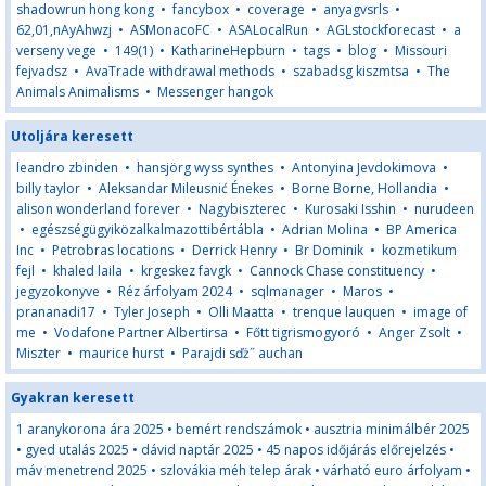
shadowrun hong kong
•
fancybox
•
coverage
•
anyagvsrls
•
62,01,nAyAhwzj
•
ASMonacoFC
•
ASALocalRun
•
AGLstockforecast
•
a
verseny vege
•
149(1)
•
KatharineHepburn
•
tags
•
blog
•
Missouri
fejvadsz
•
AvaTrade withdrawal methods
•
szabadsg kiszmtsa
•
The
Animals Animalisms
•
Messenger hangok
Utoljára keresett
leandro zbinden
•
hansjörg wyss synthes
•
Antonyina Jevdokimova
•
billy taylor
•
Aleksandar Mileusnić Énekes
•
Borne Borne, Hollandia
•
alison wonderland forever
•
Nagybiszterec
•
Kurosaki Isshin
•
nurudeen
•
egészségügyiközalkalmazottibértábla
•
Adrian Molina
•
BP America
Inc
•
Petrobras locations
•
Derrick Henry
•
Br Dominik
•
kozmetikum
fejl
•
khaled laila
•
krgeskez favgk
•
Cannock Chase constituency
•
jegyzokonyve
•
Réz árfolyam 2024
•
sqlmanager
•
Maros
•
prananadi17
•
Tyler Joseph
•
Olli Maatta
•
trenque lauquen
•
image of
me
•
Vodafone Partner Albertirsa
•
Főtt tigrismogyoró
•
Anger Zsolt
•
Miszter
•
maurice hurst
•
Parajdi sďż˝ auchan
Gyakran keresett
1 aranykorona ára 2025
•
bemért rendszámok
•
ausztria minimálbér 2025
•
gyed utalás 2025
•
dávid naptár 2025
•
45 napos időjárás előrejelzés
•
máv menetrend 2025
•
szlovákia méh telep árak
•
várható euro árfolyam
•