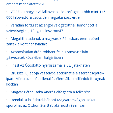
embert menekítettek ki
•
VOSZ: a magyar vállalkozások összefogása több mint 145
000 kilowattóra csúcsidei megtakarítást ért el
•
Váratlan fordulat az angol válogatottnál: lemondott a
szövetségi kapitány, mi lesz most?
•
Megállíthatatlanok a magyarok Párizsban: éremesővel
zárták a kontinensviadalt
•
Azonosítatlan drón robbant fel a Transz-Balkán
gázvezeték közelében Bulgáriában
•
Friss! Az Ötöslottó nyerőszámai a 32. játékhéten
•
Brüsszel új adója veszélybe sodorhatja a szerencsejáték-
ipart: Málta az uniós ellenállás élére állt - milliárdok forognak
kockán
•
Magyar Péter: Baka András elfogadta a felkérést
•
Beindult a lakáshitel-háború Magyarországon: sokat
spórolhat az Otthon Starttal, aki most résen van