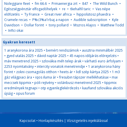
Noleggiare fleet
•
fm 66.6
•
Prmaenergia zrt
•
847
•
The Wild Bunch
•
Egészségpénztár elfogadóhelyek
•
re
•
tkehalfil taric
•
Vas népe
előfizetés
•
Ty France
•
Great river africa
•
hippolütosz phaedra
•
Cramele recas
•
P%c3%a1rbaj a napon
•
Audible subscription
•
Kyle
Davidson
•
Dollar forint
•
tony pollard
•
Mszros Alajos
•
Matthew Todd
•
Inflci okai
Gyakran keresett
1 aranykorona ára 2025
•
bemért rendszámok
•
ausztria minimálbér 2025
•
gyed utalás 2025
•
dávid naptár 2025
•
45 napos időjárás előrejelzés
•
máv menetrend 2025
•
szlovákia méh telep árak
•
várható euro árfolyam
•
2253 nyomtatvány
•
intercity vonatok menetrendje
•
1 aranykorona hány
forint
•
zokni csomagolás otthon
•
heets ár
•
lidl szép kártya 2025
•
1 m3
gáz világpiaci ára
•
iqos iluma ár
•
fresubin tápszer mellékhatásai
•
mai
meccsek tippmix
•
pöli rejtvény
•
volánbusz menetrend 2025
•
tippmix
eredmények tegnapi
•
otp egyenleglekérdezés
•
kaufland szlovákia akciós
újság
•
opus forum
Kapcsolat
•
Honlapkészítés
|
Vízszigetelés injektálással