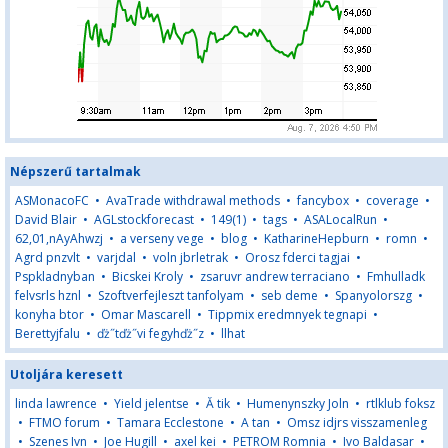
Népszerű tartalmak
ASMonacoFC
•
AvaTrade withdrawal methods
•
fancybox
•
coverage
•
David Blair
•
AGLstockforecast
•
149(1)
•
tags
•
ASALocalRun
•
62,01,nAyAhwzj
•
a verseny vege
•
blog
•
KatharineHepburn
•
romn
•
Agrd pnzvlt
•
varjdal
•
voln jbrletrak
•
Orosz fderci tagjai
•
Pspkladnyban
•
Bicskei Kroly
•
zsaruvr andrew terraciano
•
Fmhulladk
felvsrls hznl
•
Szoftverfejleszt tanfolyam
•
seb deme
•
Spanyolorszg
•
konyha btor
•
Omar Mascarell
•
Tippmix eredmnyek tegnapi
•
Berettyjfalu
•
ďż˝tďż˝vi fegyhďż˝z
•
llhat
Utoljára keresett
linda lawrence
•
Yield jelentse
•
Ă tik
•
Humenynszky Joln
•
rtlklub foksz
•
FTMO forum
•
Tamara Ecclestone
•
A tan
•
Omsz idjrs visszamenleg
•
Szenes Ivn
•
Joe Hugill
•
axel kei
•
PETROM Romnia
•
Ivo Baldasar
•