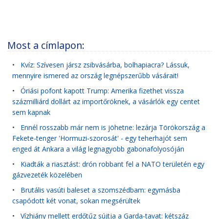
Most a címlapon:
•
Kvíz: Szívesen jársz zsibvásárba, bolhapiacra? Lássuk,
mennyire ismered az ország legnépszerűbb vásárait!
•
Óriási pofont kapott Trump: Amerika fizethet vissza
százmilliárd dollárt az importőröknek, a vásárlók egy centet
sem kapnak
•
Ennél rosszabb már nem is jöhetne: lezárja Törökország a
Fekete-tenger 'Hormuzi-szorosát' - egy teherhajót sem
enged át Ankara a világ legnagyobb gabonafolyosóján
•
Kiadták a riasztást: drón robbant fel a NATO területén egy
gázvezeték közelében
•
Brutális vasúti baleset a szomszédbam: egymásba
csapódott két vonat, sokan megsérültek
•
Vízhiány mellett erdőtűz sújtja a Garda-tavat: kétszáz