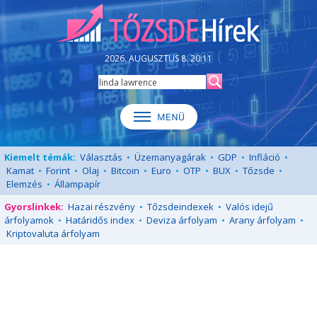
2026. AUGUSZTUS 8. 20:11
Kiemelt témák:
Választás
•
Üzemanyagárak
•
GDP
•
Infláció
•
Kamat
•
Forint
•
Olaj
•
Bitcoin
•
Euro
•
OTP
•
BUX
•
Tőzsde
•
Elemzés
•
Állampapír
Gyorslinkek:
Hazai részvény
•
Tőzsdeindexek
•
Valós idejű
árfolyamok
•
Határidős index
•
Deviza árfolyam
•
Arany árfolyam
•
Kriptovaluta árfolyam