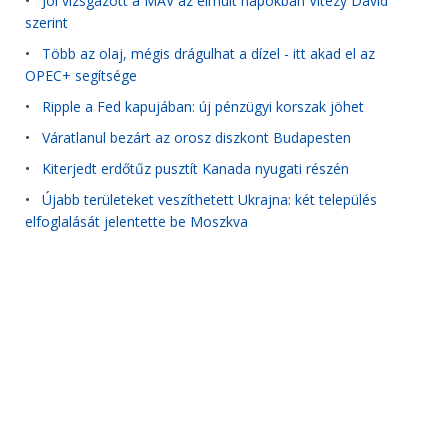
•
Jól vizsgázott a MÁV az elmúlt napokban Vitézy Dávid
szerint
•
Több az olaj, mégis drágulhat a dízel - itt akad el az
OPEC+ segítsége
•
Ripple a Fed kapujában: új pénzügyi korszak jöhet
•
Váratlanul bezárt az orosz diszkont Budapesten
•
Kiterjedt erdőtűz pusztít Kanada nyugati részén
•
Újabb területeket veszíthetett Ukrajna: két település
elfoglalását jelentette be Moszkva