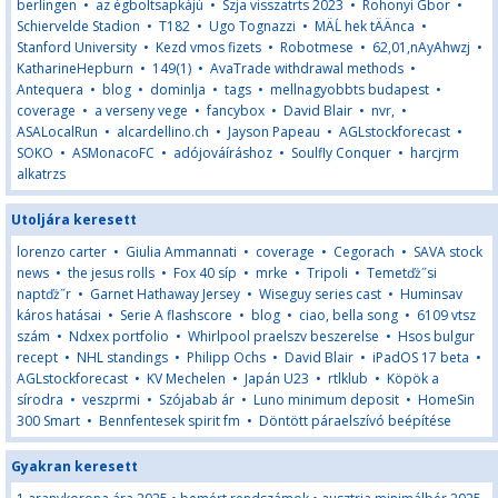
berlingen
•
az égboltsapkájú
•
Szja visszatrts 2023
•
Rohonyi Gbor
•
Schiervelde Stadion
•
T182
•
Ugo Tognazzi
•
MÄĹ hek tÄÄnca
•
Stanford University
•
Kezd vmos fizets
•
Robotmese
•
62,01,nAyAhwzj
•
KatharineHepburn
•
149(1)
•
AvaTrade withdrawal methods
•
Antequera
•
blog
•
dominlja
•
tags
•
mellnagyobbts budapest
•
coverage
•
a verseny vege
•
fancybox
•
David Blair
•
nvr,
•
ASALocalRun
•
alcardellino.ch
•
Jayson Papeau
•
AGLstockforecast
•
SOKO
•
ASMonacoFC
•
adójováíráshoz
•
Soulfly Conquer
•
harcjrm
alkatrzs
Utoljára keresett
lorenzo carter
•
Giulia Ammannati
•
coverage
•
Cegorach
•
SAVA stock
news
•
the jesus rolls
•
Fox 40 síp
•
mrke
•
Tripoli
•
Temetďż˝si
naptďż˝r
•
Garnet Hathaway Jersey
•
Wiseguy series cast
•
Huminsav
káros hatásai
•
Serie A flashscore
•
blog
•
ciao, bella song
•
6109 vtsz
szám
•
Ndxex portfolio
•
Whirlpool praelszv beszerelse
•
Hsos bulgur
recept
•
NHL standings
•
Philipp Ochs
•
David Blair
•
iPadOS 17 beta
•
AGLstockforecast
•
KV Mechelen
•
Japán U23
•
rtlklub
•
Köpök a
sírodra
•
veszprmi
•
Szójabab ár
•
Luno minimum deposit
•
HomeSin
300 Smart
•
Bennfentesek spirit fm
•
Döntött páraelszívó beépítése
Gyakran keresett