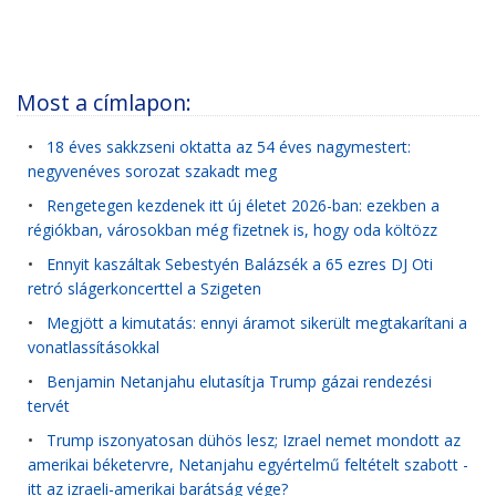
Most a címlapon:
•
18 éves sakkzseni oktatta az 54 éves nagymestert:
negyvenéves sorozat szakadt meg
•
Rengetegen kezdenek itt új életet 2026-ban: ezekben a
régiókban, városokban még fizetnek is, hogy oda költözz
•
Ennyit kaszáltak Sebestyén Balázsék a 65 ezres DJ Oti
retró slágerkoncerttel a Szigeten
•
Megjött a kimutatás: ennyi áramot sikerült megtakarítani a
vonatlassításokkal
•
Benjamin Netanjahu elutasítja Trump gázai rendezési
tervét
•
Trump iszonyatosan dühös lesz; Izrael nemet mondott az
amerikai béketervre, Netanjahu egyértelmű feltételt szabott -
itt az izraeli-amerikai barátság vége?