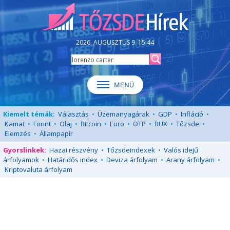
2026. AUGUSZTUS 9. 15:44
Kiemelt témák:
Választás
•
Üzemanyagárak
•
GDP
•
Infláció
•
Kamat
•
Forint
•
Olaj
•
Bitcoin
•
Euro
•
OTP
•
BUX
•
Tőzsde
•
Elemzés
•
Állampapír
Gyorslinkek:
Hazai részvény
•
Tőzsdeindexek
•
Valós idejű
árfolyamok
•
Határidős index
•
Deviza árfolyam
•
Arany árfolyam
•
Kriptovaluta árfolyam