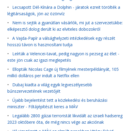
•
Lecsapott Dél-Kínára a Dolphin - járatok ezreit törölték a
légitársaságok, jön az özönvíz
•
Nem is sejtik a gyanútlan vásárlók, mi jut a szervezetükbe:
elképesztő dolog derült ki az elviteles dobozokról
•
A Vajda-Papír a válsághelyzeti intézkedések egy részét
hosszú távon is hasznosítani tudja
•
Leírták a Velencei-tavat, pedig nagyon is pezseg az élet -
este jön csak az igazi meglepetés
•
Ellopták Nicolas Cage új filmjének mesterpéldányát, 105
millió dolláros per indult a Netflix ellen
•
Dubaj kiadta a világ egyik legveszélyesebb
bűnszervezetének vezetőjét
•
Újabb bejelentést tett a közlekedési és beruházási
miniszter - Főtájépítészt keres a MÁV
•
Legalább 2800 gázai terroristát likvidált az izraeli hadsereg
2023 októbere óta, de még nincs vége az akciónak