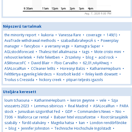
Népszerű tartalmak
the minority report
•
kukoria
•
Vanessa Rare
•
coverage
•
149(1)
•
AvaTrade withdrawal methods
•
szabadlabrahejezÄ s
•
Powerplay
manager
•
fancybox
•
a verseny vege
•
Kamagra Super
•
AGLstockforecast
•
Thalesz ttel alkalmazsa
•
tags
•
Mote cristo mini
•
rehovot kerletek
•
Fehr feketben
•
Zrszelvny
•
blog
•
acid rock
•
ASMonacoFC
•
David Blair
•
Fbio Carvalho
•
62,01,nAyAhwzj
•
ASALocalRun
•
CCleaner letlts
•
Horesnyi Balzs
•
KatharineHepburn
•
Feltltkrtya egyenleg lekrdezs
•
Kosrbolt kedd
•
finley keith dowsett
•
Troilus s Cressida
•
hickory creek
•
ptipari teljests igazols
Utoljára keresett
loum tchaouna
•
KatharineHepburn
•
keiron gwynne
•
vele
•
Szja
visszatrts 2023
•
Lemmus sibiricus
•
Real Madrid
•
ASALocalRun
•
PARA
stock
•
Juniusban szigorithat Fed
•
GDP
•
Commanders News
•
Nio
•
7306
•
Mallorca car rental
•
Babavr hitel visszafizetse
•
Root társasjáték
szabály
•
fürdő utalvány
•
Magnlia hatsa
•
kan
•
London rendőrfőnöke
•
blog
•
Jennifer Johnston
•
Technische Hochschule Ingolstadt
•