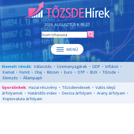
2026. AUGUSZTUS 9. 05:27
Kiemelt témák:
Választás
•
Üzemanyagárak
•
GDP
•
Infláció
•
Kamat
•
Forint
•
Olaj
•
Bitcoin
•
Euro
•
OTP
•
BUX
•
Tőzsde
•
Elemzés
•
Állampapír
Gyorslinkek:
Hazai részvény
•
Tőzsdeindexek
•
Valós idejű
árfolyamok
•
Határidős index
•
Deviza árfolyam
•
Arany árfolyam
•
Kriptovaluta árfolyam