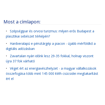
Most a címlapon:
•
Szépségipar és orvosi turizmus: milyen erős Budapest a
plasztikai sebészet térképén?
•
Hardveralapú e-pénztárgép a piacon - újabb mérföldkő a
digitális adózásban
•
Zavartalan nyári időnk lesz 29-35 fokkal, holnap viszont
újra 37 fok várható
•
Véget ért az energiavészhelyzet - a magyar vállalkozások
összefogása több mint 145 000 kWh csúcsidei megtakarítást
ért el