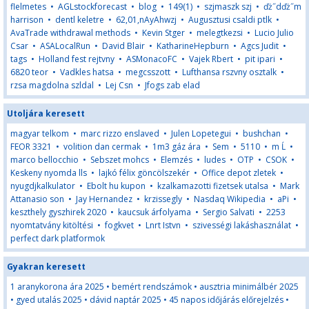
flelmetes
•
AGLstockforecast
•
blog
•
149(1)
•
szjmaszk szj
•
ďż˝dďż˝m
harrison
•
dentl keletre
•
62,01,nAyAhwzj
•
Augusztusi csaldi ptlk
•
AvaTrade withdrawal methods
•
Kevin Stger
•
melegtkezsi
•
Lucio Julio
Csar
•
ASALocalRun
•
David Blair
•
KatharineHepburn
•
Agcs Judit
•
tags
•
Holland fest rejtvny
•
ASMonacoFC
•
Vajek Rbert
•
pit ipari
•
6820 teor
•
Vadkles hatsa
•
megcsszott
•
Lufthansa rszvny osztalk
•
rzsa magdolna szldal
•
Lej Csn
•
Jfogs zab elad
Utoljára keresett
magyar telkom
•
marc rizzo enslaved
•
Julen Lopetegui
•
bushchan
•
FEOR 3321
•
volition dan cermak
•
1m3 gáz ára
•
Sem
•
5110
•
m Ĺ
•
marco bellocchio
•
Sebszet mohcs
•
Elemzés
•
ludes
•
OTP
•
CSOK
•
Keskeny nyomda lls
•
lajkó félix göncölszekér
•
Office depot zletek
•
nyugdjkalkulator
•
Ebolt hu kupon
•
kzalkamazotti fizetsek utalsa
•
Mark
Attanasio son
•
Jay Hernandez
•
krzissegly
•
Nasdaq Wikipedia
•
aPi
•
keszthely gyszhirek 2020
•
kaucsuk árfolyama
•
Sergio Salvati
•
2253
nyomtatvány kitöltési
•
fogkvet
•
Lnrt Istvn
•
szivességi lakáshasználat
•
perfect dark platformok
Gyakran keresett
1 aranykorona ára 2025
•
bemért rendszámok
•
ausztria minimálbér 2025
•
gyed utalás 2025
•
dávid naptár 2025
•
45 napos időjárás előrejelzés
•