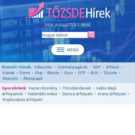
2026. AUGUSZTUS 7. 00:03
Kiemelt témák:
Választás
•
Üzemanyagárak
•
GDP
•
Infláció
•
Kamat
•
Forint
•
Olaj
•
Bitcoin
•
Euro
•
OTP
•
BUX
•
Tőzsde
•
Elemzés
•
Állampapír
Gyorslinkek:
Hazai részvény
•
Tőzsdeindexek
•
Valós idejű
árfolyamok
•
Határidős index
•
Deviza árfolyam
•
Arany árfolyam
•
Kriptovaluta árfolyam