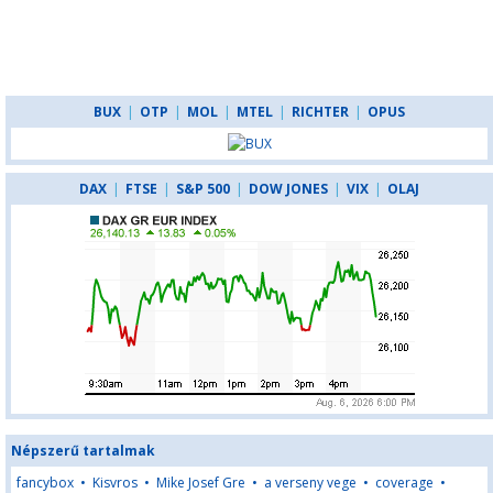
BUX
|
OTP
|
MOL
|
MTEL
|
RICHTER
|
OPUS
DAX
|
FTSE
|
S&P 500
|
DOW JONES
|
VIX
|
OLAJ
Népszerű tartalmak
fancybox
•
Kisvros
•
Mike Josef Gre
•
a verseny vege
•
coverage
•