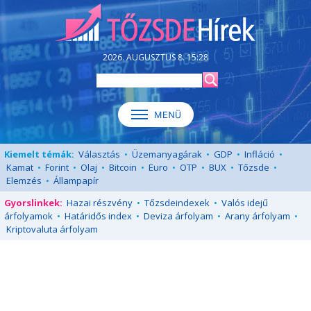
2026. AUGUSZTUS 8. 15:28
Kiemelt témák:
Választás
•
Üzemanyagárak
•
GDP
•
Infláció
•
Kamat
•
Forint
•
Olaj
•
Bitcoin
•
Euro
•
OTP
•
BUX
•
Tőzsde
•
Elemzés
•
Állampapír
Gyorslinkek:
Hazai részvény
•
Tőzsdeindexek
•
Valós idejű
árfolyamok
•
Határidős index
•
Deviza árfolyam
•
Arany árfolyam
•
Kriptovaluta árfolyam