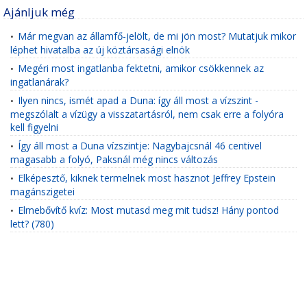
Ajánljuk még
Már megvan az államfő-jelölt, de mi jön most? Mutatjuk mikor
•
léphet hivatalba az új köztársasági elnök
Megéri most ingatlanba fektetni, amikor csökkennek az
•
ingatlanárak?
Ilyen nincs, ismét apad a Duna: így áll most a vízszint -
•
megszólalt a vízügy a visszatartásról, nem csak erre a folyóra
kell figyelni
Így áll most a Duna vízszintje: Nagybajcsnál 46 centivel
•
magasabb a folyó, Paksnál még nincs változás
Elképesztő, kiknek termelnek most hasznot Jeffrey Epstein
•
magánszigetei
Elmebővítő kvíz: Most mutasd meg mit tudsz! Hány pontod
•
lett? (780)