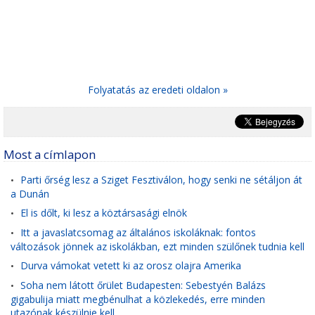
Folyatatás az eredeti oldalon »
Most a címlapon
Parti őrség lesz a Sziget Fesztiválon, hogy senki ne sétáljon át
•
a Dunán
El is dőlt, ki lesz a köztársasági elnök
•
Itt a javaslatcsomag az általános iskoláknak: fontos
•
változások jönnek az iskolákban, ezt minden szülőnek tudnia kell
Durva vámokat vetett ki az orosz olajra Amerika
•
Soha nem látott őrület Budapesten: Sebestyén Balázs
•
gigabulija miatt megbénulhat a közlekedés, erre minden
utazónak készülnie kell