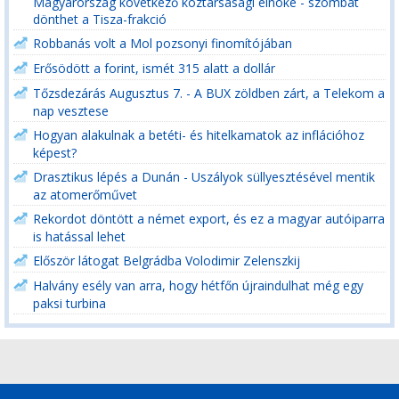
Magyarország következő köztársasági elnöke - szombat
dönthet a Tisza-frakció
Robbanás volt a Mol pozsonyi finomítójában
Erősödött a forint, ismét 315 alatt a dollár
Tőzsdezárás Augusztus 7. - A BUX zöldben zárt, a Telekom a
nap vesztese
Hogyan alakulnak a betéti- és hitelkamatok az inflációhoz
képest?
Drasztikus lépés a Dunán - Uszályok süllyesztésével mentik
az atomerőművet
Rekordot döntött a német export, és ez a magyar autóiparra
is hatással lehet
Először látogat Belgrádba Volodimir Zelenszkij
Halvány esély van arra, hogy hétfőn újraindulhat még egy
paksi turbina