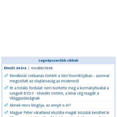
Legnépszerűbb cikkek
Elmúlt 24 óra
|
Korábbi hírek
Rendkívüli: robbanás történt a Mol finomítójában - azonnal
megszólalt az olajtársaság az incidensről
Itt a totális fordulat: nem büntette meg a kormányhivatal a
szegedi BYD-t - tévedés történt, a kínai cég reagált a
Világgazdaságnak
Akinek nincs bingója, az annyit is ér?
Magyar Péter váratlanul elszólta magát: közülük kerülhet ki