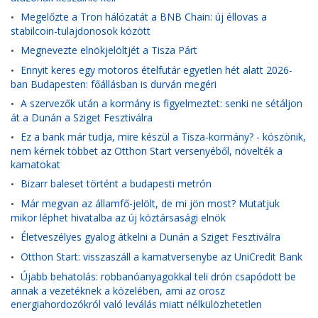
Megelőzte a Tron hálózatát a BNB Chain: új éllovas a
•
stabilcoin-tulajdonosok között
Megnevezte elnökjelöltjét a Tisza Párt
•
Ennyit keres egy motoros ételfutár egyetlen hét alatt 2026-
•
ban Budapesten: főállásban is durván megéri
A szervezők után a kormány is figyelmeztet: senki ne sétáljon
•
át a Dunán a Sziget Fesztiválra
Ez a bank már tudja, mire készül a Tisza-kormány? - köszönik,
•
nem kérnek többet az Otthon Start versenyéből, növelték a
kamatokat
Bizarr baleset történt a budapesti metrón
•
Már megvan az államfő-jelölt, de mi jön most? Mutatjuk
•
mikor léphet hivatalba az új köztársasági elnök
Életveszélyes gyalog átkelni a Dunán a Sziget Fesztiválra
•
Otthon Start: visszaszáll a kamatversenybe az UniCredit Bank
•
Újabb behatolás: robbanóanyagokkal teli drón csapódott be
•
annak a vezetéknek a közelében, ami az orosz
energiahordozókról való leválás miatt nélkülözhetetlen