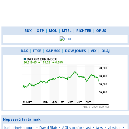
BUX
|
OTP
|
MOL
|
MTEL
|
RICHTER
|
OPUS
DAX
|
FTSE
|
S&P 500
|
DOW JONES
|
VIX
|
OLAJ
Népszerű tartalmak
KatharineHepburn
•
David Blair
•
AGLstockforecast
•
tags
•
vilgsiker
•