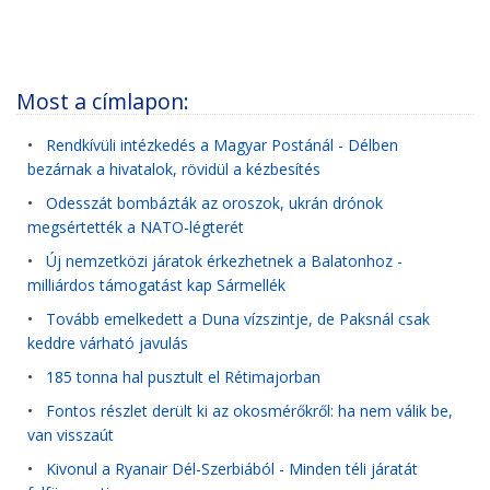
Most a címlapon:
•
Rendkívüli intézkedés a Magyar Postánál - Délben
bezárnak a hivatalok, rövidül a kézbesítés
•
Odesszát bombázták az oroszok, ukrán drónok
megsértették a NATO-légterét
•
Új nemzetközi járatok érkezhetnek a Balatonhoz -
milliárdos támogatást kap Sármellék
•
Tovább emelkedett a Duna vízszintje, de Paksnál csak
keddre várható javulás
•
185 tonna hal pusztult el Rétimajorban
•
Fontos részlet derült ki az okosmérőkről: ha nem válik be,
van visszaút
•
Kivonul a Ryanair Dél-Szerbiából - Minden téli járatát