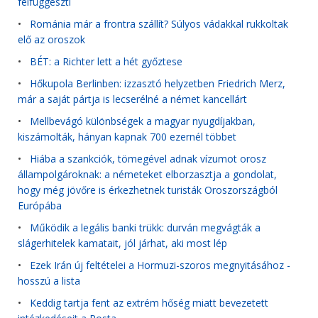
felfüggeszti
•
Románia már a frontra szállít? Súlyos vádakkal rukkoltak
elő az oroszok
•
BÉT: a Richter lett a hét győztese
•
Hőkupola Berlinben: izzasztó helyzetben Friedrich Merz,
már a saját pártja is lecserélné a német kancellárt
•
Mellbevágó különbségek a magyar nyugdíjakban,
kiszámolták, hányan kapnak 700 ezernél többet
•
Hiába a szankciók, tömegével adnak vízumot orosz
állampolgároknak: a németeket elborzasztja a gondolat,
hogy még jövőre is érkezhetnek turisták Oroszországból
Európába
•
Működik a legális banki trükk: durván megvágták a
slágerhitelek kamatait, jól járhat, aki most lép
•
Ezek Irán új feltételei a Hormuzi-szoros megnyitásához -
hosszú a lista
•
Keddig tartja fent az extrém hőség miatt bevezetett