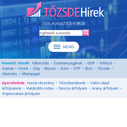
2026. AUGUSZTUS 9. 08:28
Kiemelt témák:
Választás
•
Üzemanyagárak
•
GDP
•
Infláció
•
Kamat
•
Forint
•
Olaj
•
Bitcoin
•
Euro
•
OTP
•
BUX
•
Tőzsde
•
Elemzés
•
Állampapír
Gyorslinkek:
Hazai részvény
•
Tőzsdeindexek
•
Valós idejű
árfolyamok
•
Határidős index
•
Deviza árfolyam
•
Arany árfolyam
•
Kriptovaluta árfolyam