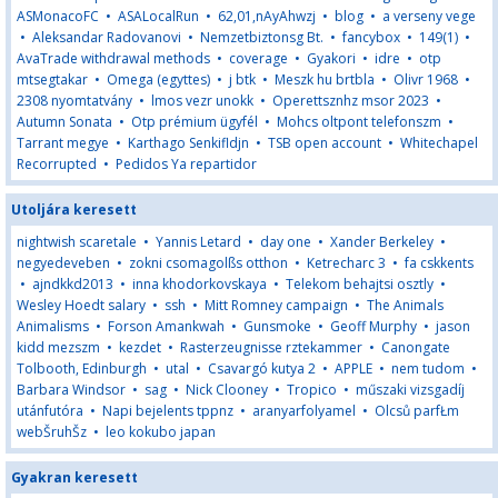
ASMonacoFC
•
ASALocalRun
•
62,01,nAyAhwzj
•
blog
•
a verseny vege
•
Aleksandar Radovanovi
•
Nemzetbiztonsg Bt.
•
fancybox
•
149(1)
•
AvaTrade withdrawal methods
•
coverage
•
Gyakori
•
idre
•
otp
mtsegtakar
•
Omega (egyttes)
•
j btk
•
Meszk hu brtbla
•
Olivr 1968
•
2308 nyomtatvány
•
lmos vezr unokk
•
Operettsznhz msor 2023
•
Autumn Sonata
•
Otp prémium ügyfél
•
Mohcs oltpont telefonszm
•
Tarrant megye
•
Karthago Senkifldjn
•
TSB open account
•
Whitechapel
Recorrupted
•
Pedidos Ya repartidor
Utoljára keresett
nightwish scaretale
•
Yannis Letard
•
day one
•
Xander Berkeley
•
negyedeveben
•
zokni csomagolßs otthon
•
Ketrecharc 3
•
fa cskkents
•
ajndkkd2013
•
inna khodorkovskaya
•
Telekom behajtsi osztly
•
Wesley Hoedt salary
•
ssh
•
Mitt Romney campaign
•
The Animals
Animalisms
•
Forson Amankwah
•
Gunsmoke
•
Geoff Murphy
•
jason
kidd mezszm
•
kezdet
•
Rasterzeugnisse rztekammer
•
Canongate
Tolbooth, Edinburgh
•
utal
•
Csavargó kutya 2
•
APPLE
•
nem tudom
•
Barbara Windsor
•
sag
•
Nick Clooney
•
Tropico
•
műszaki vizsgadíj
utánfutóra
•
Napi bejelents tppnz
•
aranyarfolyamel
•
Olcsů parfŁm
webŠruhŠz
•
leo kokubo japan
Gyakran keresett