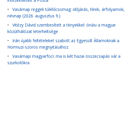
intézkedéseit a Posta
•
Vasárnap reggeli túlélőcsomag: időjárás, hírek, árfolyamok,
névnap (2026. augusztus 9.)
•
Vitézy Dávid szembesített a tényekkel: óriási a magyar
közúthálózat leterheltsége
•
Irán újabb feltételeket szabott az Egyesült Államoknak a
Hormuzi-szoros megnyitásához
•
Vasárnapi magyarfoci: ma is két hazai összecsapás vár a
szurkolókra