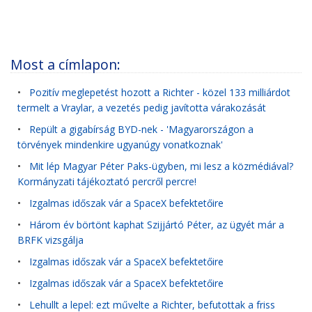
Most a címlapon:
•
Pozitív meglepetést hozott a Richter - közel 133 milliárdot
termelt a Vraylar, a vezetés pedig javította várakozását
•
Repült a gigabírság BYD-nek - 'Magyarországon a
törvények mindenkire ugyanúgy vonatkoznak'
•
Mit lép Magyar Péter Paks-ügyben, mi lesz a közmédiával?
Kormányzati tájékoztató percről percre!
•
Izgalmas időszak vár a SpaceX befektetőire
•
Három év börtönt kaphat Szijjártó Péter, az ügyét már a
BRFK vizsgálja
•
Izgalmas időszak vár a SpaceX befektetőire
•
Izgalmas időszak vár a SpaceX befektetőire
•
Lehullt a lepel: ezt művelte a Richter, befutottak a friss