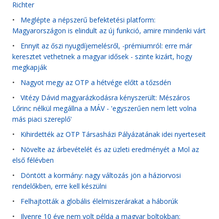
Richter
•
Meglépte a népszerű befektetési platform:
Magyarországon is elindult az új funkció, amire mindenki várt
•
Ennyit az őszi nyugdíjemelésről, -prémiumról: erre már
keresztet vethetnek a magyar idősek - szinte kizárt, hogy
megkapják
•
Nagyot megy az OTP a hétvége előtt a tőzsdén
•
Vitézy Dávid magyarázkodásra kényszerült: Mészáros
Lőrinc nélkül megállna a MÁV - 'egyszerűen nem lett volna
más piaci szereplő'
•
Kihirdették az OTP Társasházi Pályázatának idei nyerteseit
•
Növelte az árbevételét és az üzleti eredményét a Mol az
első félévben
•
Döntött a kormány: nagy változás jön a háziorvosi
rendelőkben, erre kell készülni
•
Felhajtották a globális élelmiszerárakat a háborúk
•
Ilyenre 10 éve nem volt példa a magyar boltokban: