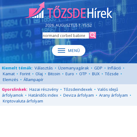
2026. AUGUSZTUS 7. 15:52
Kiemelt témák:
Választás
•
Üzemanyagárak
•
GDP
•
Infláció
•
Kamat
•
Forint
•
Olaj
•
Bitcoin
•
Euro
•
OTP
•
BUX
•
Tőzsde
•
Elemzés
•
Állampapír
Gyorslinkek:
Hazai részvény
•
Tőzsdeindexek
•
Valós idejű
árfolyamok
•
Határidős index
•
Deviza árfolyam
•
Arany árfolyam
•
Kriptovaluta árfolyam