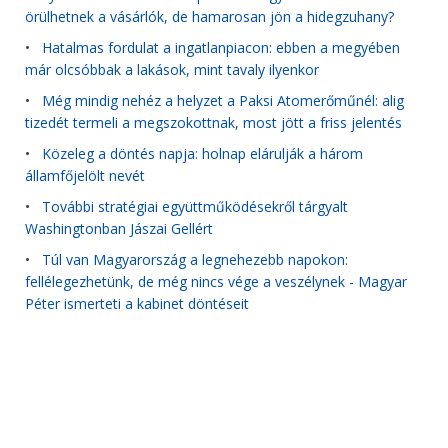
örülhetnek a vásárlók, de hamarosan jön a hidegzuhany?
•
Hatalmas fordulat a ingatlanpiacon: ebben a megyében
már olcsóbbak a lakások, mint tavaly ilyenkor
•
Még mindig nehéz a helyzet a Paksi Atomerőműnél: alig
tizedét termeli a megszokottnak, most jött a friss jelentés
•
Közeleg a döntés napja: holnap elárulják a három
államfőjelölt nevét
•
További stratégiai együttműködésekről tárgyalt
Washingtonban Jászai Gellért
•
Túl van Magyarország a legnehezebb napokon:
fellélegezhetünk, de még nincs vége a veszélynek - Magyar
Péter ismerteti a kabinet döntéseit