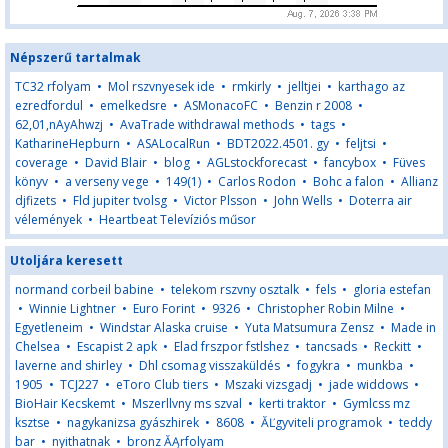
Népszerű tartalmak
TC32 rfolyam
•
Mol rszvnyesek ide
•
rmkirly
•
jelltjei
•
karthago az
ezredfordul
•
emelkedsre
•
ASMonacoFC
•
Benzin r 2008
•
62,01,nAyAhwzj
•
AvaTrade withdrawal methods
•
tags
•
KatharineHepburn
•
ASALocalRun
•
BDT2022.4501. gy
•
feljtsi
•
coverage
•
David Blair
•
blog
•
AGLstockforecast
•
fancybox
•
Füves
könyv
•
a verseny vege
•
149(1)
•
Carlos Rodon
•
Bohc a falon
•
Allianz
djfizets
•
Fld jupiter tvolsg
•
Victor Plsson
•
John Wells
•
Doterra air
vélemények
•
Heartbeat Televíziós műsor
Utoljára keresett
normand corbeil babine
•
telekom rszvny osztalk
•
fels
•
gloria estefan
•
Winnie Lightner
•
Euro Forint
•
9326
•
Christopher Robin Milne
•
Egyetleneim
•
Windstar Alaska cruise
•
Yuta Matsumura Zensz
•
Made in
Chelsea
•
Escapist 2 apk
•
Elad frszpor fstlshez
•
tancsads
•
Reckitt
•
laverne and shirley
•
Dhl csomag visszaküldés
•
fogykra
•
munkba
•
1905
•
TCJ227
•
eToro Club tiers
•
Mszaki vizsgadj
•
jade widdows
•
BioHair Kecskemt
•
Mszerllvny ms szval
•
kerti traktor
•
Gymlcss mz
ksztse
•
nagykanizsa gyászhirek
•
8608
•
ĂĽgyviteli programok
•
teddy
bar
•
nyithatnak
•
bronz ĂĄrfolyam