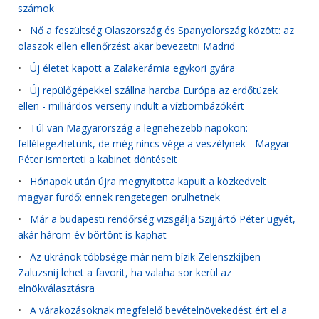
számok
•
Nő a feszültség Olaszország és Spanyolország között: az
olaszok ellen ellenőrzést akar bevezetni Madrid
•
Új életet kapott a Zalakerámia egykori gyára
•
Új repülőgépekkel szállna harcba Európa az erdőtüzek
ellen - milliárdos verseny indult a vízbombázókért
•
Túl van Magyarország a legnehezebb napokon:
fellélegezhetünk, de még nincs vége a veszélynek - Magyar
Péter ismerteti a kabinet döntéseit
•
Hónapok után újra megnyitotta kapuit a közkedvelt
magyar fürdő: ennek rengetegen örülhetnek
•
Már a budapesti rendőrség vizsgálja Szijjártó Péter ügyét,
akár három év börtönt is kaphat
•
Az ukránok többsége már nem bízik Zelenszkijben -
Zaluzsnij lehet a favorit, ha valaha sor kerül az
elnökválasztásra
•
A várakozásoknak megfelelő bevételnövekedést ért el a