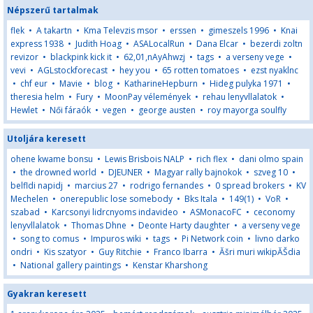
Népszerű tartalmak
flek
•
A takartn
•
Kma Televzis msor
•
erssen
•
gimeszels 1996
•
Knai
express 1938
•
Judith Hoag
•
ASALocalRun
•
Dana Elcar
•
bezerdi zoltn
revizor
•
blackpink kick it
•
62,01,nAyAhwzj
•
tags
•
a verseny vege
•
vevi
•
AGLstockforecast
•
hey you
•
65 rotten tomatoes
•
ezst nyaklnc
•
chf eur
•
Mavie
•
blog
•
KatharineHepburn
•
Hideg pulyka 1971
•
theresia helm
•
Fury
•
MoonPay vélemények
•
rehau lenyvllalatok
•
Hewlet
•
Női fáraók
•
vegen
•
george austen
•
roy mayorga soulfly
Utoljára keresett
ohene kwame bonsu
•
Lewis Brisbois NALP
•
rich flex
•
dani olmo spain
•
the drowned world
•
DJEUNER
•
Magyar rally bajnokok
•
szveg 10
•
belfldi napidj
•
marcius 27
•
rodrigo fernandes
•
0 spread brokers
•
KV
Mechelen
•
onerepublic lose somebody
•
Bks Itala
•
149(1)
•
VoR
•
szabad
•
Karcsonyi lidrcnyoms indavideo
•
ASMonacoFC
•
ceconomy
lenyvllalatok
•
Thomas Dhne
•
Deonte Harty daughter
•
a verseny vege
•
song to comus
•
Impuros wiki
•
tags
•
Pi Network coin
•
livno darko
ondri
•
Kis szatyor
•
Guy Ritchie
•
Franco Ibarra
•
Ăšri muri wikipĂŠdia
•
National gallery paintings
•
Kenstar Kharshong
Gyakran keresett