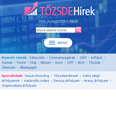
2026. AUGUSZTUS 7. 04:29
Kiemelt témák:
Választás
•
Üzemanyagárak
•
GDP
•
Infláció
•
Kamat
•
Forint
•
Olaj
•
Bitcoin
•
Euro
•
OTP
•
BUX
•
Tőzsde
•
Elemzés
•
Állampapír
Gyorslinkek:
Hazai részvény
•
Tőzsdeindexek
•
Valós idejű
árfolyamok
•
Határidős index
•
Deviza árfolyam
•
Arany árfolyam
•
Kriptovaluta árfolyam