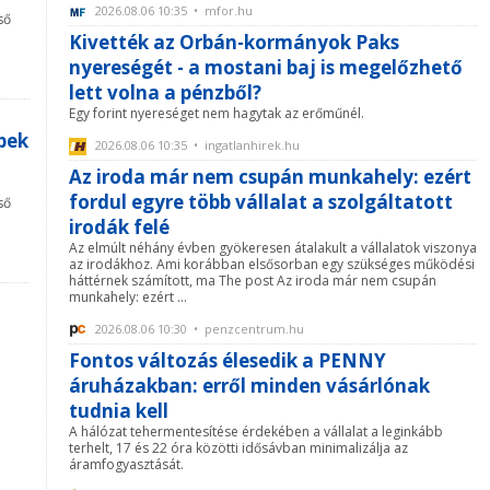
2026.08.06 10:35 • mfor.hu
ső
Kivették az Orbán-kormányok Paks
nyereségét - a mostani baj is megelőzhető
lett volna a pénzből?
Egy forint nyereséget nem hagytak az erőműnél.
ipek
2026.08.06 10:35 • ingatlanhirek.hu
Az iroda már nem csupán munkahely: ezért
fordul egyre több vállalat a szolgáltatott
ső
irodák felé
Az elmúlt néhány évben gyökeresen átalakult a vállalatok viszonya
az irodákhoz. Ami korábban elsősorban egy szükséges működési
háttérnek számított, ma The post Az iroda már nem csupán
munkahely: ezért ...
2026.08.06 10:30 • penzcentrum.hu
Fontos változás élesedik a PENNY
áruházakban: erről minden vásárlónak
tudnia kell
A hálózat tehermentesítése érdekében a vállalat a leginkább
terhelt, 17 és 22 óra közötti idősávban minimalizálja az
áramfogyasztását.