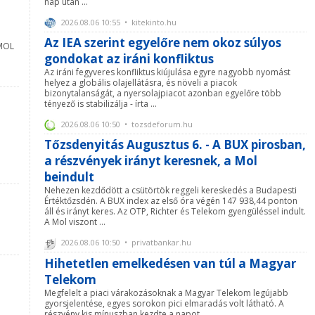
nap után ...
2026.08.06 10:55 • kitekinto.hu
Az IEA szerint egyelőre nem okoz súlyos
 MOL
gondokat az iráni konfliktus
Az iráni fegyveres konfliktus kiújulása egyre nagyobb nyomást
helyez a globális olajellátásra, és növeli a piacok
bizonytalanságát, a nyersolajpiacot azonban egyelőre több
tényező is stabilizálja - írta ...
2026.08.06 10:50 • tozsdeforum.hu
Tőzsdenyitás Augusztus 6. - A BUX pirosban,
a részvények irányt keresnek, a Mol
beindult
Nehezen kezdődött a csütörtök reggeli kereskedés a Budapesti
Értéktőzsdén. A BUX index az első óra végén 147 938,44 ponton
áll és irányt keres. Az OTP, Richter és Telekom gyengüléssel indult.
A Mol viszont ...
2026.08.06 10:50 • privatbankar.hu
Hihetetlen emelkedésen van túl a Magyar
Telekom
Megfelelt a piaci várakozásoknak a Magyar Telekom legújabb
gyorsjelentése, egyes sorokon pici elmaradás volt látható. A
részvény kis mínuszban kezdte a napot.