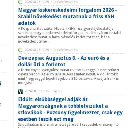
2026.08.06 10:25 • tozsdeforum.hu
Magyar kiskereskedelmi forgalom 2026 -
Stabil növekedést mutatnak a friss KSH
adatok
A Központi Statisztikai Hivatal (KSH) friss gyorstájékoztatója
szerint a magyar kiskereskedelmi forgalom idén nyáron is stabil
növekedést mutat. A hazai vásárlók kedve töretlen, bár a
növekedés üteme ...
2026.08.06 10:25 • tozsdeforum.hu
Devizapiac Augusztus 6. - Az euró és a
n.
dollár üti a forintot
A forint enyhe gyengülést mutat csütörtök reggel a nemzetközi
devizapiacon. Az euró újra 363-as szinten indult. A dollár több
mint 1 egységgel lépett feljebb a 315-ös sávra. A svájci frank is
mozgást ...
i
2026.08.06 10:25 • vg.hu
Eldőlt: elsőbbséggel adják át
z.
Magyarországnak a többletvizüket a
szlovákok - Pozsony figyelmeztet, csak egy
esetben teszik ezt meg
Szlovákiában is bíznak a hétvégére várt csapadék krízisenyhítő