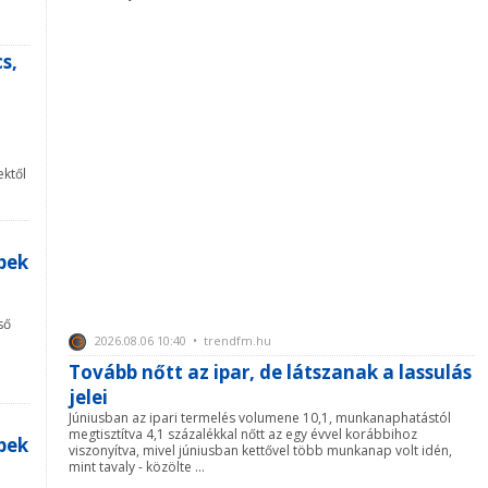
s,
ektől
ipek
ső
2026.08.06 10:40 • trendfm.hu
Tovább nőtt az ipar, de látszanak a lassulás
jelei
Júniusban az ipari termelés volumene 10,1, munkanaphatástól
megtisztítva 4,1 százalékkal nőtt az egy évvel korábbihoz
ipek
viszonyítva, mivel júniusban kettővel több munkanap volt idén,
mint tavaly - közölte ...