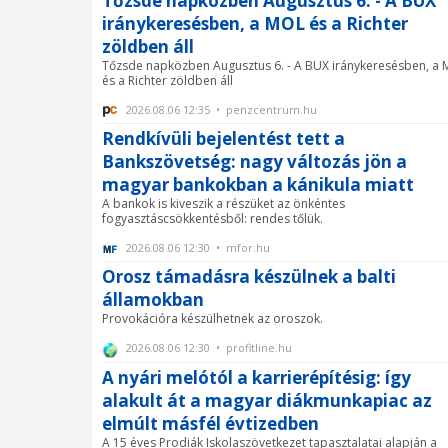
Tőzsde napközben Augusztus 6. - A BUX
iránykeresésben, a MOL és a Richter
zöldben áll
Tőzsde napközben Augusztus 6. - A BUX iránykeresésben, a
és a Richter zöldben áll
2026.08.06 12:35 • penzcentrum.hu
Rendkívüli bejelentést tett a
Bankszövetség: nagy változás jön a
magyar bankokban a kánikula miatt
A bankok is kiveszik a részüket az önkéntes
fogyasztáscsökkentésből: rendes tőlük.
2026.08.06 12:30 • mfor.hu
Orosz támadásra készülnek a balti
államokban
Provokációra készülhetnek az oroszok.
2026.08.06 12:30 • profitline.hu
A nyári melótól a karrierépítésig: így
alakult át a magyar diákmunkapiac az
elmúlt másfél évtizedben
A 15 éves Prodiák Iskolaszövetkezet tapasztalatai alapján a