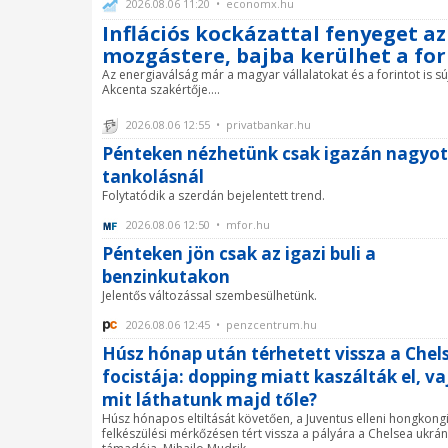
2026.08.06 11:20 • economx.hu
Inflációs kockázattal fenyeget a
mozgástere, bajba kerülhet a for
Az energiaválság már a magyar vállalatokat és a forintot is sú
Akcenta szakértője....
2026.08.06 12:55 • privatbankar.hu
Pénteken nézhetünk csak igazán nagyot
tankolásnál
Folytatódik a szerdán bejelentett trend.
2026.08.06 12:50 • mfor.hu
Pénteken jön csak az igazi buli a
benzinkutakon
Jelentős változással szembesülhetünk.
2026.08.06 12:45 • penzcentrum.hu
Húsz hónap után térhetett vissza a Chel
focistája: dopping miatt kaszálták el, v
mit láthatunk majd tőle?
Húsz hónapos eltiltását követően, a Juventus elleni hongkong
felkészülési mérkőzésen tért vissza a pályára a Chelsea ukrán