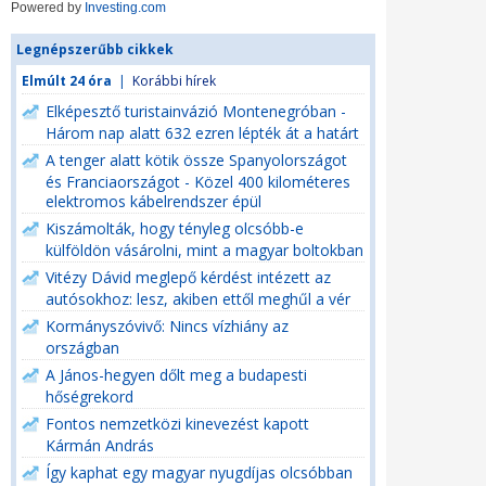
Powered by
Investing.com
Legnépszerűbb cikkek
Elmúlt 24 óra
|
Korábbi hírek
Elképesztő turistainvázió Montenegróban -
Három nap alatt 632 ezren lépték át a határt
A tenger alatt kötik össze Spanyolországot
és Franciaországot - Közel 400 kilométeres
elektromos kábelrendszer épül
Kiszámolták, hogy tényleg olcsóbb-e
külföldön vásárolni, mint a magyar boltokban
Vitézy Dávid meglepő kérdést intézett az
autósokhoz: lesz, akiben ettől meghűl a vér
Kormányszóvivő: Nincs vízhiány az
országban
A János-hegyen dőlt meg a budapesti
hőségrekord
Fontos nemzetközi kinevezést kapott
Kármán András
Így kaphat egy magyar nyugdíjas olcsóbban