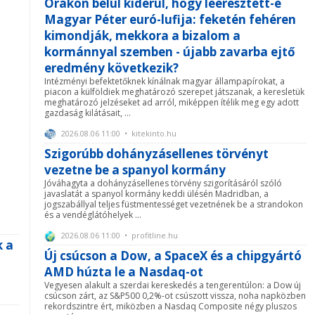
Órákon belül kiderül, hogy leeresztett-e
Magyar Péter euró-lufija: feketén fehéren
kimondják, mekkora a bizalom a
kormánnyal szemben - újabb zavarba ejtő
eredmény következik?
Intézményi befektetőknek kínálnak magyar állampapírokat, a
piacon a külföldiek meghatározó szerepet játszanak, a keresletük
meghatározó jelzéseket ad arról, miképpen ítélik meg egy adott
gazdaság kilátásait, ...
2026.08.06 11:00 • kitekinto.hu
Szigorúbb dohányzásellenes törvényt
vezetne be a spanyol kormány
Jóváhagyta a dohányzásellenes törvény szigorításáról szóló
javaslatát a spanyol kormány keddi ülésén Madridban, a
jogszabállyal teljes füstmentességet vezetnének be a strandokon
és a vendéglátóhelyek ...
2026.08.06 11:00 • profitline.hu
k a
Új csúcson a Dow, a SpaceX és a chipgyártó
AMD húzta le a Nasdaq-ot
Vegyesen alakult a szerdai kereskedés a tengerentúlon: a Dow új
csúcson zárt, az S&P500 0,2%-ot csúszott vissza, noha napközben
rekordszintre ért, miközben a Nasdaq Composite négy pluszos