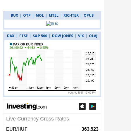
BUX
|
OTP
|
MOL
|
MTEL
|
RICHTER
|
OPUS
DAX
|
FTSE
|
S&P 500
|
DOW JONES
|
VIX
|
OLAJ