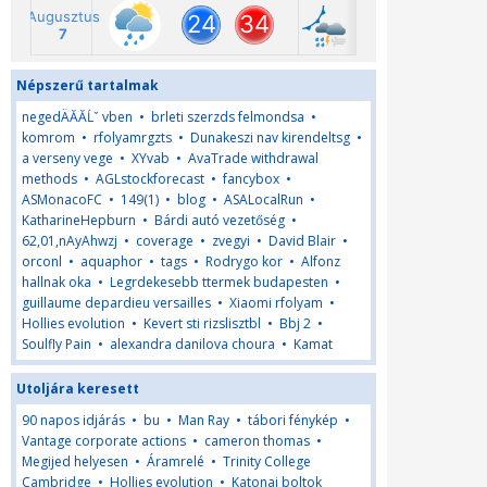
Népszerű tartalmak
negedÄĂĂĹˇ vben
•
brleti szerzds felmondsa
•
komrom
•
rfolyamrgzts
•
Dunakeszi nav kirendeltsg
•
a verseny vege
•
XYvab
•
AvaTrade withdrawal
methods
•
AGLstockforecast
•
fancybox
•
ASMonacoFC
•
149(1)
•
blog
•
ASALocalRun
•
KatharineHepburn
•
Bárdi autó vezetőség
•
62,01,nAyAhwzj
•
coverage
•
zvegyi
•
David Blair
•
orconl
•
aquaphor
•
tags
•
Rodrygo kor
•
Alfonz
hallnak oka
•
Legrdekesebb ttermek budapesten
•
guillaume depardieu versailles
•
Xiaomi rfolyam
•
Hollies evolution
•
Kevert sti rizslisztbl
•
Bbj 2
•
Soulfly Pain
•
alexandra danilova choura
•
Kamat
Utoljára keresett
90 napos idjárás
•
bu
•
Man Ray
•
tábori fénykép
•
Vantage corporate actions
•
cameron thomas
•
Megijed helyesen
•
Áramrelé
•
Trinity College
Cambridge
•
Hollies evolution
•
Katonai boltok