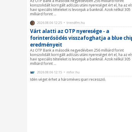
Az OTP Bank a második negyedévben 256 milliárd forint
konszolidált korrigált adózás utáni nyereséget ért el, ha az el
havi speciális tételeket is levonjuk a banknál. Azok nélkül 305
milliárd forint ...
2026.08.06 12:25 • trendfm.hu
Várt alatti az OTP nyeresége - a
forinterősödés visszafoghatja a blue ch
eredményeit
Az OTP Bank a második negyedévben 256 milliárd forint
konszolidált korrigált adózás utáni nyereséget ért el, ha az el
havi speciális tételeket is levonjuk a banknál. Azok nélkül 305
milliárd forint ...
2026.08.06 12:15 • mfor.hu
Idén véget érhet a hároméves ipari recesszió.