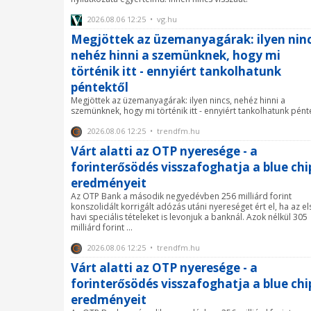
2026.08.06 12:25 • vg.hu
Megjöttek az üzemanyagárak: ilyen ninc
nehéz hinni a szemünknek, hogy mi
történik itt - ennyiért tankolhatunk
péntektől
Megjöttek az üzemanyagárak: ilyen nincs, nehéz hinni a
szemünknek, hogy mi történik itt - ennyiért tankolhatunk pént
2026.08.06 12:25 • trendfm.hu
Várt alatti az OTP nyeresége - a
forinterősödés visszafoghatja a blue ch
eredményeit
Az OTP Bank a második negyedévben 256 milliárd forint
konszolidált korrigált adózás utáni nyereséget ért el, ha az el
havi speciális tételeket is levonjuk a banknál. Azok nélkül 305
milliárd forint ...
2026.08.06 12:25 • trendfm.hu
Várt alatti az OTP nyeresége - a
forinterősödés visszafoghatja a blue ch
eredményeit