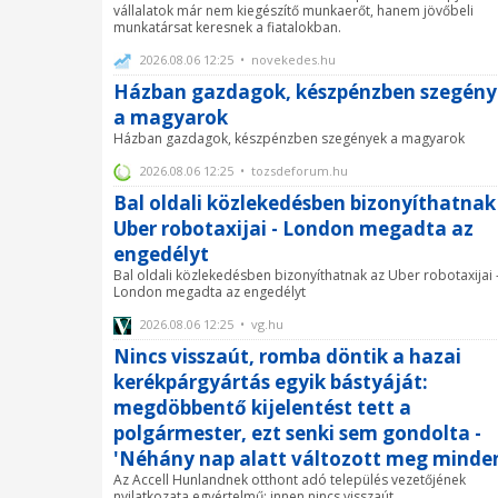
vállalatok már nem kiegészítő munkaerőt, hanem jövőbeli
munkatársat keresnek a fiatalokban.
2026.08.06 12:25 • novekedes.hu
Házban gazdagok, készpénzben szegény
a magyarok
Házban gazdagok, készpénzben szegények a magyarok
2026.08.06 12:25 • tozsdeforum.hu
Bal oldali közlekedésben bizonyíthatnak
Uber robotaxijai - London megadta az
engedélyt
Bal oldali közlekedésben bizonyíthatnak az Uber robotaxijai 
London megadta az engedélyt
2026.08.06 12:25 • vg.hu
Nincs visszaút, romba döntik a hazai
kerékpárgyártás egyik bástyáját:
megdöbbentő kijelentést tett a
polgármester, ezt senki sem gondolta -
'Néhány nap alatt változott meg minden
Az Accell Hunlandnek otthont adó település vezetőjének
nyilatkozata egyértelmű: innen nincs visszaút.