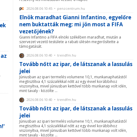
2026.08.06 10:45 • penzcentrum.hu
Elnök maradhat Gianni Infantino, egyelőre
nem buktatták meg: mi jön most a FIFA
ek
vezetőjének?
Gianni Infantino a FIFA elnöki székében maradhat, miután a
szervezet vezető testülete a rabati ülésén megerősítette a
támogatását.
 az
2026.08.06 10:40 • trendfm.hu
Tovább nőtt az ipar, de látszanak a lassulás
jelei
-
Júniusban az ipari termelés volumene 10,1, munkanaphatástól
megtisztítva 4,1 százalékkal nőtt az egy évvel korábbihoz
viszonyítva, mivel júniusban kettővel több munkanap volt idén,
mint tavaly - közölte ...
2026.08.06 10:40 • trendfm.hu
Tovább nőtt az ipar, de látszanak a lassulás
jelei
Júniusban az ipari termelés volumene 10,1, munkanaphatástól
!'
megtisztítva 4,1 százalékkal nőtt az egy évvel korábbihoz
viszonyítva, mivel júniusban kettővel több munkanap volt idén,
mint tavaly - közölte ...