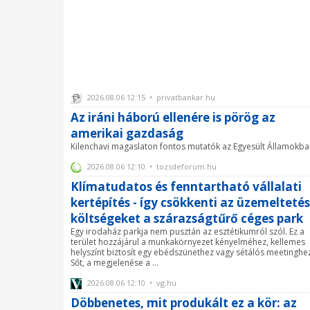
2026.08.06 12:15 • privatbankar.hu
Az iráni háború ellenére is pörög az
amerikai gazdaság
Kilenchavi magaslaton fontos mutatók az Egyesült Államokba
2026.08.06 12:10 • tozsdeforum.hu
Klímatudatos és fenntartható vállalati
kertépítés - így csökkenti az üzemeltetés
költségeket a szárazságtűrő céges park
Egy irodaház parkja nem pusztán az esztétikumról szól. Ez a
terület hozzájárul a munkakörnyezet kényelméhez, kellemes
helyszínt biztosít egy ebédszünethez vagy sétálós meetinghe
Sőt, a megjelenése a ...
2026.08.06 12:10 • vg.hu
Döbbenetes, mit produkált ez a kör: az