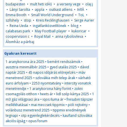
budapesten
•
mult heti idÄš
•
a verseny vege
•
olaj j
•
Lányi Sarolta
•
appla
•
outkast atliens
•
InflĂ
•
Emma Booth
•
Small World Underground
•
ToL
•
szllshely
•
stop
•
Kreis Recklinghausen
•
Serge Aurier
•
Reina Ueda
•
ingatlanközvetítönek
•
blog
•
calabasas park
•
May Football player
•
kukoricar
•
coopervision c
•
Royal Mail
•
anna rybolovleva
•
Álomház a párbaj
Gyakran keresett
1 aranykorona ára 2025
•
bemért rendszámok
•
ausztria minimálbér 2025
•
gyed utalás 2025
•
dávid
naptár 2025
•
45 napos időjárás előrejelzés
•
máv
menetrend 2025
•
szlovákia méh telep árak
•
várható
euro árfolyam
•
2253 nyomtatvány
•
intercity vonatok
menetrendje
•
1 aranykorona hány forint
•
zokni
csomagolás otthon
•
heets ár
•
lidl szép kártya 2025
•
1
m3 gáz világpiaci ára
•
iqos iluma ár
•
fresubin tápszer
mellékhatásai
•
mai meccsek tippmix
•
pöli rejtvény
•
volánbusz menetrend 2025
•
tippmix eredmények
tegnapi
•
otp egyenleglekérdezés
•
kaufland szlovákia
akciós újság
•
opus forum