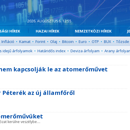
2026. AUGUSZTUS 6. 12:55
ÁGI HÍREK
HAZAI HÍREK
NEMZETKÖZI HÍREK
J
Infláció
•
Kamat
•
Forint
•
Olaj
•
Bitcoin
•
Euro
•
OTP
•
BUX
•
Tőzsde
s idejű árfolyamok
•
Határidős index
•
Deviza árfolyam
•
Arany árfolya
 nem kapcsolják le az atomerőművet
Péterék az új államfőről
atomerőművüket
zat kerülne veszélybe....