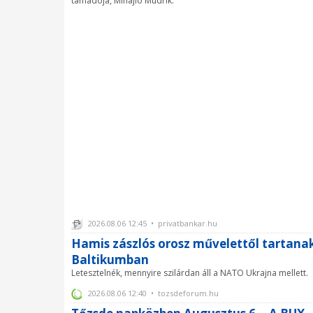
támadója, Mihajlo Mudrik.
2026.08.06 12:45 • privatbankar.hu
Hamis zászlós orosz művelettől tartana
Baltikumban
Letesztelnék, mennyire szilárdan áll a NATO Ukrajna mellett.
2026.08.06 12:40 • tozsdeforum.hu