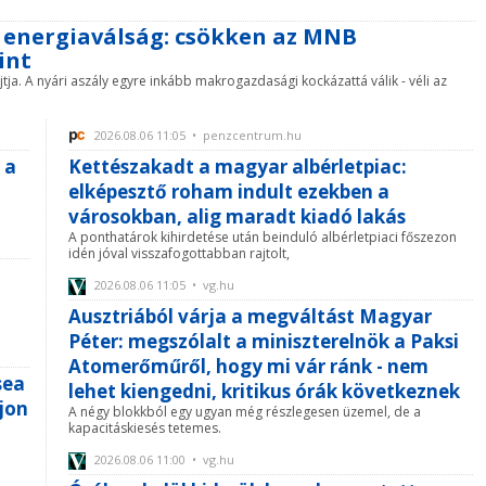
z energiaválság: csökken az MNB
int
jtja. A nyári aszály egyre inkább makrogazdasági kockázattá válik - véli az
2026.08.06 11:05 • penzcentrum.hu
 a
Kettészakadt a magyar albérletpiac:
elképesztő roham indult ezekben a
városokban, alig maradt kiadó lakás
A ponthatárok kihirdetése után beinduló albérletpiaci főszezon
idén jóval visszafogottabban rajtolt,
2026.08.06 11:05 • vg.hu
Ausztriából várja a megváltást Magyar
Péter: megszólalt a miniszterelnök a Paksi
Atomerőműről, hogy mi vár ránk - nem
sea
lehet kiengedni, kritikus órák következnek
ajon
A négy blokkból egy ugyan még részlegesen üzemel, de a
kapacitáskiesés tetemes.
i
2026.08.06 11:00 • vg.hu