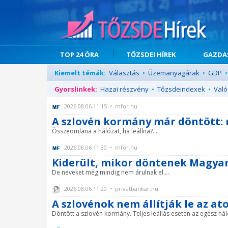
TOP 24 ÓRA
TŐZSDEI HÍREK
GAZDAS
Kiemelt témák:
Választás
•
Üzemanyagárak
•
GDP
•
Gyorslinkek:
Hazai részvény
•
Tőzsdeindexek
•
Való
2026.08.06 11:15 • mfor.hu
A szlovén kormány már döntött:
Összeomlana a hálózat, ha leállna?...
2026.08.06 11:30 • mfor.hu
Kiderült, mikor döntenek Magyar 
De neveket még mindig nem árulnak el....
2026.08.06 11:20 • privatbankar.hu
A szlovénok nem állítják le az 
Döntött a szlovén kormány. Teljes leállás esetén az egész háló