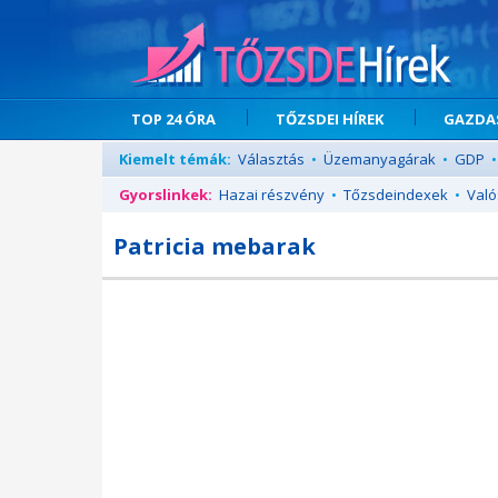
TOP 24 ÓRA
TŐZSDEI HÍREK
GAZDAS
Kiemelt témák:
Választás
•
Üzemanyagárak
•
GDP
•
Gyorslinkek:
Hazai részvény
•
Tőzsdeindexek
•
Való
Patricia mebarak