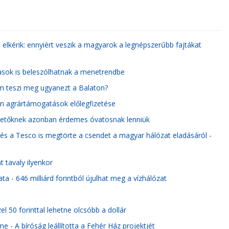
 elkérik: ennyiért veszik a magyarok a legnépszerűbb fajtákat
tasok is beleszólhatnak a menetrendbe
nem teszi meg ugyanezt a Balaton?
n agrártámogatások előlegfizetése
fektetőknek azonban érdemes óvatosnak lenniük
 és a Tesco is megtörte a csendet a magyar hálózat eladásáról -
 tavaly ilyenkor
a - 646 milliárd forintból újulhat meg a vízhálózat
 50 forinttal lehetne olcsóbb a dollár
e - A bíróság leállította a Fehér Ház projektjét