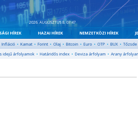
2026. AUGUSZTUS 8. 07:47
ÁGI HÍREK
HAZAI HÍREK
NEMZETKÖZI HÍREK
J
Infláció
•
Kamat
•
Forint
•
Olaj
•
Bitcoin
•
Euro
•
OTP
•
BUX
•
Tőzsde
s idejű árfolyamok
•
Határidős index
•
Deviza árfolyam
•
Arany árfolya