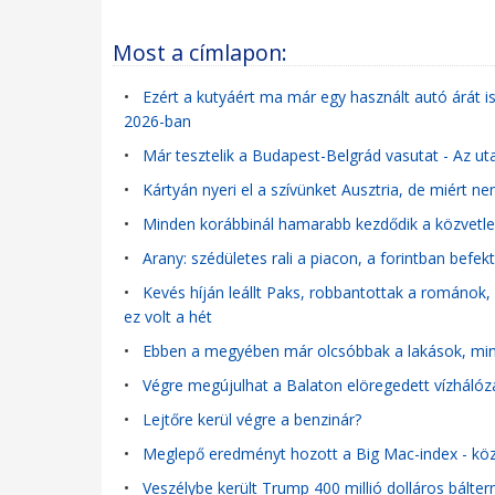
Most a címlapon:
•
Ezért a kutyáért ma már egy használt autó árát is
2026-ban
•
Már tesztelik a Budapest-Belgrád vasutat - Az u
•
Kártyán nyeri el a szívünket Ausztria, de miért 
•
Minden korábbinál hamarabb kezdődik a közvetle
•
Arany: szédületes rali a piacon, a forintban be
•
Kevés híján leállt Paks, robbantottak a románok,
ez volt a hét
•
Ebben a megyében már olcsóbbak a lakások, mint
•
Végre megújulhat a Balaton elöregedett vízhálózat
•
Lejtőre kerül végre a benzinár?
•
Meglepő eredményt hozott a Big Mac-index - közel
•
Veszélybe került Trump 400 millió dolláros bálterm