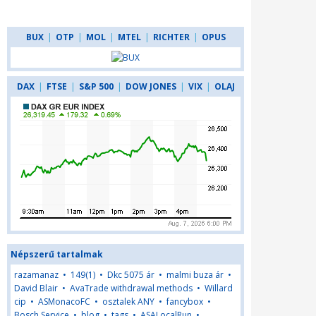
BUX
|
OTP
|
MOL
|
MTEL
|
RICHTER
|
OPUS
DAX
|
FTSE
|
S&P 500
|
DOW JONES
|
VIX
|
OLAJ
Népszerű tartalmak
razamanaz
•
149(1)
•
Dkc 5075 ár
•
malmi buza ár
•
David Blair
•
AvaTrade withdrawal methods
•
Willard
cip
•
ASMonacoFC
•
osztalek ANY
•
fancybox
•
Bosch Service
•
blog
•
tags
•
ASALocalRun
•