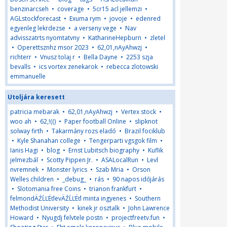
benzinarcseh
•
coverage
•
5cr15 acl jellemzi
•
AGLstockforecast
•
Exuma rym
•
jovoje
•
edenred
egyenleg lekrdezse
•
a verseny vege
•
Nav
advisszatrts nyomtatvny
•
KatharineHepburn
•
zletel
•
Operettsznhz msor 2023
•
62,01,nAyAhwzj
•
richterr
•
Vnusz tolaj r
•
Bella Dayne
•
2253 szja
bevalls
•
ics vortex zenekarok
•
rebecca zlotowski
emmanuelle
Utoljára keresett
patricia mebarak
•
62,01,nAyAhwzj
•
Vertex stock
•
woo ah
•
62,!(()
•
Paper football Online
•
slipknot
solway firth
•
Takarmány rozs eladó
•
Brazil fociklub
•
Kyle Shanahan college
•
Tengerparti vgsgok film
•
Ianis Hagi
•
blog
•
Ernst Lubitsch biography
•
Kuflik
jelmezbál
•
Scotty Pippen Jr.
•
ASALocalRun
•
Levl
nvremnek
•
Monster lyrics
•
Szab Mria
•
Orson
Welles children
•
_debug_
•
rás
•
90 napos időjárás
•
Slotomania free Coins
•
trianon frankfurt
•
felmondÄŹĹĽËťlevÄŹĹĽËťl minta ingyenes
•
Southern
Methodist University
•
kinek jr osztalk
•
John Lawrence
Howard
•
Nyugdj felvtele postn
•
projectfreetv.fun
•