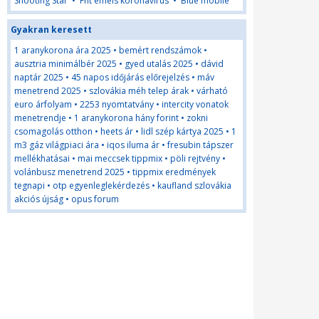
Shooting Star
•
Fht emels koronavirus
•
Blue mobile
Gyakran keresett
1 aranykorona ára 2025
•
bemért rendszámok
•
ausztria minimálbér 2025
•
gyed utalás 2025
•
dávid
naptár 2025
•
45 napos időjárás előrejelzés
•
máv
menetrend 2025
•
szlovákia méh telep árak
•
várható
euro árfolyam
•
2253 nyomtatvány
•
intercity vonatok
menetrendje
•
1 aranykorona hány forint
•
zokni
csomagolás otthon
•
heets ár
•
lidl szép kártya 2025
•
1
m3 gáz világpiaci ára
•
iqos iluma ár
•
fresubin tápszer
mellékhatásai
•
mai meccsek tippmix
•
pöli rejtvény
•
volánbusz menetrend 2025
•
tippmix eredmények
tegnapi
•
otp egyenleglekérdezés
•
kaufland szlovákia
akciós újság
•
opus forum