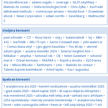
AGLstockforecast
•
adamo nagalo
•
coverage
•
62,01,nAyAhwzj
•
Malindo Air contact
•
Delta technologies hrek
•
Chris Zylka
•
AvaTrade
withdrawal methods
•
commscope airvana
•
Kendal Root
•
Drawdown
ebook
•
News Corporation
•
edwin cerrillo
•
Gevelsberg
•
Mullmuzzler
2
Utoljára keresett
paul schrader
•
CIT
•
Nova Varoš
•
olaj j
•
balatonalmdi
•
Szj
•
NBA
•
4 IG
•
merfoldk
•
NEU 75 rym
•
Aaron Cresswell stats
•
john waters sr
•
Comus diana vinyl
•
cges gpjrm hasznlata
•
Fox 40 síp
•
stermel
adszm ignyls
•
ausztria minimlbr 2024
•
Solaris2 meghívó kód
•
Rdikabar
•
utnptlsa
•
betonacl rak
•
OlJ
•
Kelvin Gastelum
•
schizoid
man 8
•
Orban kormany
•
ĂĂÄĂĂĂ s
•
Köpök a sírodra
•
IQOS terea
ára
•
Milosz Mleczko
•
llamhztarts
•
Lme
•
Malindo Air contact
•
Talentis kzponti kvetelskezel
•
Arlind Sejdiu
•
bza r augusztus
Gyakran keresett
1 aranykorona ára 2025
•
bemért rendszámok
•
ausztria minimálbér 2025
•
gyed utalás 2025
•
dávid naptár 2025
•
45 napos időjárás előrejelzés
•
máv menetrend 2025
•
szlovákia méh telep árak
•
várható euro árfolyam
•
2253 nyomtatvány
•
intercity vonatok menetrendje
•
1 aranykorona hány
forint
•
zokni csomagolás otthon
•
heets ár
•
lidl szép kártya 2025
•
1 m3