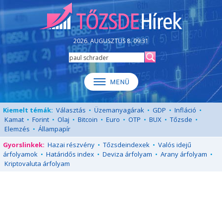
2026. AUGUSZTUS 8. 09:31
Kiemelt témák:
Választás
•
Üzemanyagárak
•
GDP
•
Infláció
•
Kamat
•
Forint
•
Olaj
•
Bitcoin
•
Euro
•
OTP
•
BUX
•
Tőzsde
•
Elemzés
•
Állampapír
Gyorslinkek:
Hazai részvény
•
Tőzsdeindexek
•
Valós idejű
árfolyamok
•
Határidős index
•
Deviza árfolyam
•
Arany árfolyam
•
Kriptovaluta árfolyam