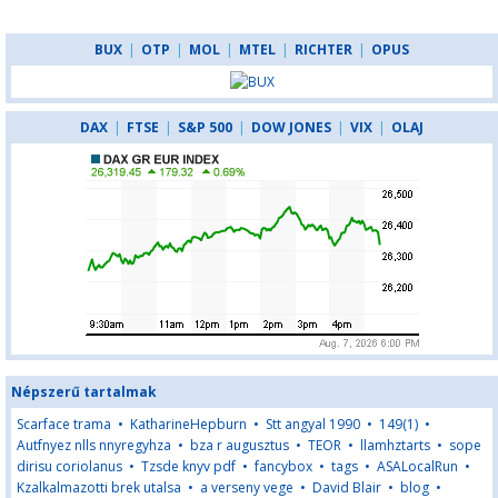
BUX
|
OTP
|
MOL
|
MTEL
|
RICHTER
|
OPUS
DAX
|
FTSE
|
S&P 500
|
DOW JONES
|
VIX
|
OLAJ
Népszerű tartalmak
Scarface trama
•
KatharineHepburn
•
Stt angyal 1990
•
149(1)
•
Autfnyez nlls nnyregyhza
•
bza r augusztus
•
TEOR
•
llamhztarts
•
sope
dirisu coriolanus
•
Tzsde knyv pdf
•
fancybox
•
tags
•
ASALocalRun
•
Kzalkalmazotti brek utalsa
•
a verseny vege
•
David Blair
•
blog
•