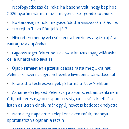
•
Napfogyatkozás és Paks: ha babona volt, hogy bajt hoz,
2026 nyarán már nem az - mélyen el kell gondolkodnunk
•
Köztársasági elnök: megkezdődött a visszaszámlálás - ez
a lista rejti a Tisza Párt jelöltjét?
•
Hihetetlen mennyivel csökkent a benzin és a gázolaj ára -
Mutatjuk az új árakat
•
Gigaösszeget fektet be az USA a kritikusanyag-ellátásba,
cél a Kínáról való leválás
•
Újabb kíméletlen éjszakai csapás rázta meg Ukrajnát:
Zelenszkij szerint egyre nehezebb kivédeni a támadásokat
•
Kitartott a techrészvények jó formája New Yorkban
•
Aknamezőn lépked Zelenszkij a szomszédban: senki nem
érti, mit keres egy oroszpárti országban - csúszik lefelé a
listán az ukrán elnök, már egy új nevet is bedobtak helyette
•
Nem elég napelemet telepíteni: ezen múlik, mennyit
spórolhatsz valójában a rezsin