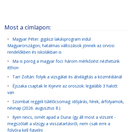
Most a címlapon:
•
Magyar Péter: gigászi lakásprogram indul
Magyarországon, hatalmas változások jönnek az orvosi
rendelőkben és iskolákban is
•
Ma is pörög a magyar foci: három mérkőzést nézhetünk
itthon
•
Tarr Zoltán: folyik a vizsgálat és átvilágítás a közmédiánál
•
Éjszaka csaptak le Kijevre az oroszok: legalább 3 halott
van
•
Szombat reggeli túlélőcsomag: időjárás, hírek, árfolyamok,
névnap (2026. augusztus 8.)
•
Ilyen nincs, ismét apad a Duna: így áll most a vízszint -
megszólalt a vízügy a visszatartásról, nem csak erre a
folyóra kell figyelni