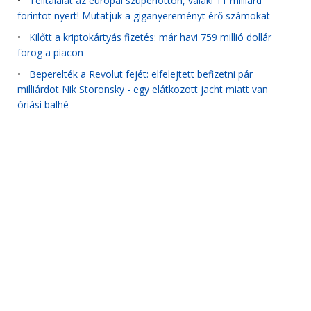
•
Telitalálat az európai szuperlottón, valaki 11 milliárd
forintot nyert! Mutatjuk a giganyereményt érő számokat
•
Kilőtt a kriptokártyás fizetés: már havi 759 millió dollár
forog a piacon
•
Beperelték a Revolut fejét: elfelejtett befizetni pár
milliárdot Nik Storonsky - egy elátkozott jacht miatt van
óriási balhé